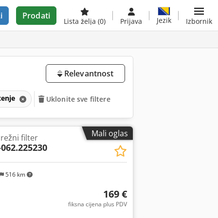
i
Prodati
Jezik
Lista želja
(0)
Prijava
Izbornik
Relevantnost
tenje
Uklonite sve filtere
Mali oglas
Mrežni filter
-062.225230
516 km
169 €
fiksna cijena plus PDV
Zatražite još slika