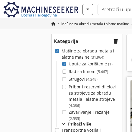
Bosna i Hercegovina
Mašine za obradu metala i alatne mašine
Kategorija
Mašine za obradu metala i
alatne mašine
(31.964)
Upute za korištenje
(1)
Rad sa limom
(5.467)
Strugovi
(4.349)
Pribor i rezervni dijelovi
za strojeve za obradu
metala i alatne strojeve
(4.086)
Zavarivanje i rezanje
(2.535)
Prikaži više
Transportna vozila i