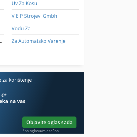
Uv Za Kosu
V E P Strojevi Gmbh
Vodu Za
 Sustav Za Čišćenje
Za Automatsko Varenje
Za Pohranu
Za Preradu Drva
 za korištenje
 €
*
eka na vas
Objavite oglas sada
*po oglasu/mjesečno