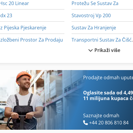
Hsc 20 Linear
Protežu Se Sustav Za
Idx 23
Stavostroj Vp 200
Iz Pijeska Pjeskarenje
Sustav Za Hranjenje
Izložbeni Prostor Za Prodaju
Transportni
Prikaži više
Mašini Za Mljevenje
Tur 560
Mlin Za Uređaj
Umrijeti Stroj Za Savijanje
Okvir Za Sliku
Uporište Za Varenje
Prodajte odmah upute
Posude Za Pohranu
Upute Za Programiranje
Oglasite sada od 4,49
11 milijuna kupaca
č
Saznajte odmah
+44 20 806 810 84