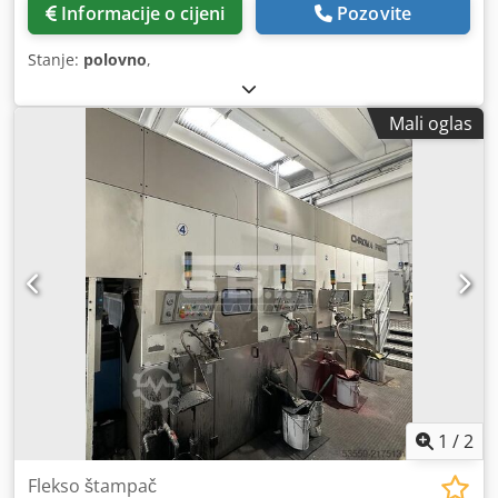
Informacije o cijeni
Pozovite
Stanje:
polovno
,
Mali oglas
1
/
2
Flekso štampač