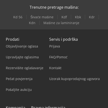
Trenutne pretrage mašina:
Kd 56
Šivaće mašine
Kdf
Kbk
Kdr
Kdn
Mašine za laminiranje
Prodati
Servis i podrška
Objavljivanje oglasa
Prijava
Upravljajte oglasima
FAQ/Pomoć
Rezervišite oglašavanje
Kontakt
Pečat povjerenja
Uzorak kupoprodajnog ugovora
Pošaljite aukciju
Kompanija
Pravna informacija