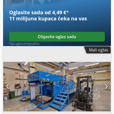
Oglasite sada od 4,49 €
*
11 milijuna kupaca
čeka na vas
Objavite oglas sada
*po oglasu/mjesečno
Mali oglas