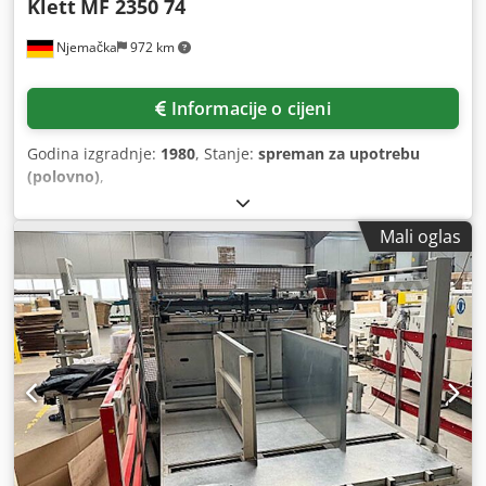
Klett
MF 2350 74
Njemačka
972 km
Informacije o cijeni
Godina izgradnje:
1980
, Stanje:
spreman za upotrebu
(polovno)
,
Mali oglas