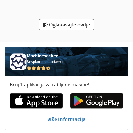
Sve Komentare O Automatsko
Svrdlo Za Drvo
Oglašavajte ovdje
Tur 560
V E P Strojevi Gmbh
Vodu Za
Machineseeker
Besplatno u prodavnici
Za Automatsko Varenje
Za Pohranu
Broj 1 aplikacija za rabljene mašine!
Za Preradu Drva
Za Varenje Folija
Za Varenje Plastike
Više informacija
Zaštita Na Radu