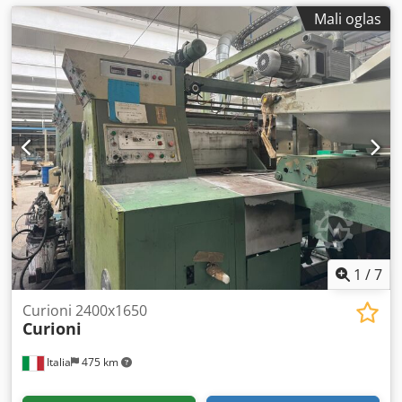
Mali oglas
1
/
7
Curioni 2400x1650
Curioni
Italia
475 km