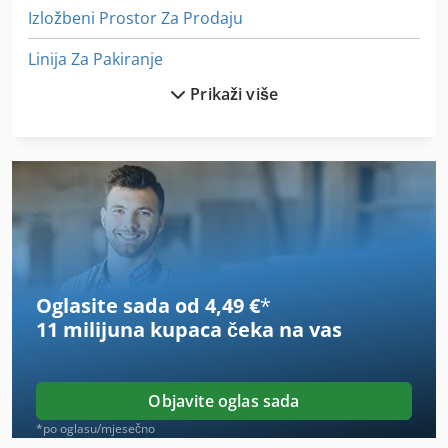
Izložbeni Prostor Za Prodaju
Linija Za Pakiranje
Prikaži više
Masina Za Proizvodnju Papirnih Kesa
Masine Za Papir
Mašini Za Mljevenje
Off-Road Vozila
Okvir Za Sliku
Oglasite sada od 4,49 €
*
Prikaz Okvira Za Pohranu
11 milijuna kupaca
čeka na vas
Protežu Se Sustav Za
Stavostroj Vp 200
Objavite oglas sada
Stroj Za Obradu Drva
*po oglasu/mjesečno