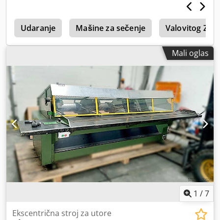
a
Udaranje
Mašine za sečenje
Valovitog Zabi
Mali oglas
1
/
7
Ekscentrična stroj za utore