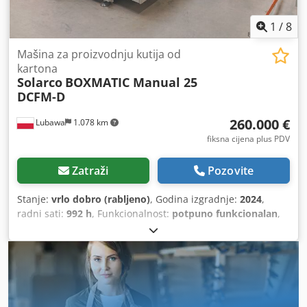
1
/
8
Mašina za proizvodnju kutija od
kartona
Solarco
BOXMATIC Manual 25
DCFM-D
260.000 €
Lubawa
1.078 km
fiksna cijena plus PDV
Zatraži
Pozovite
Stanje:
vrlo dobro (rabljeno)
, Godina izgradnje:
2024
,
radni sati:
992 h
, Funkcionalnost:
potpuno funkcionalan
,
broj mašine/vozila:
20240250
, ukupna masa:
6.000 kg
,