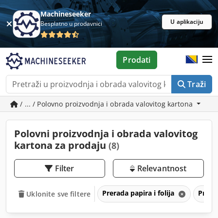
Machineseeker
U aplikaciju
Besplatno u prodavnici
Prodati
Traži
/ ... / Polovno proizvodnja i obrada valovitog kartona
Polovni proizvodnja i obrada valovitog
kartona za prodaju
(8)
Filter
Relevantnost
Prerada papira i folija
Proiz
Uklonite sve filtere