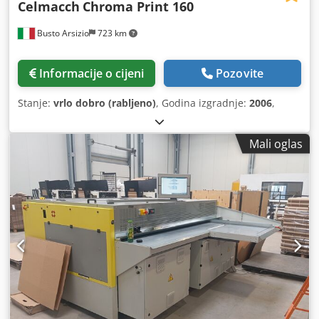
Celmacch
Chroma Print 160
Busto Arsizio
723 km
Informacije o cijeni
Pozovite
Stanje:
vrlo dobro (rabljeno)
, Godina izgradnje:
2006
,
Mali oglas