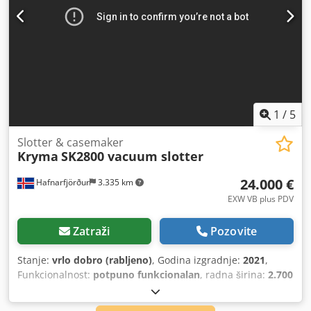
1
/
5
Slotter & casemaker
Kryma
SK2800 vacuum slotter
24.000 €
Hafnarfjörður
3.335 km
EXW VB plus PDV
Zatraži
Pozovite
Stanje:
vrlo dobro (rabljeno)
, Godina izgradnje:
2021
,
Funkcionalnost:
potpuno funkcionalan
, radna širina:
2.700
mm
,