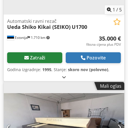
1
/
5
Automatski ravni rezač
Ueda Shiko Kikai (SEIKO)
U1700
35.000 €
Estonija
1.710 km
fiksna cijena plus PDV
Zatraži
Pozovite
Godina izgradnje:
1995
, Stanje:
skoro nov (polovno)
,
Mali oglas