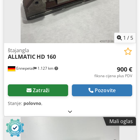
1
/
5
štajangla
ALLMATIC
HD 160
900 €
Ennepetal
1.127 km
fiksna cijena plus PDV
Zatraži
Pozovite
Stanje:
polovno
,
Mali oglas