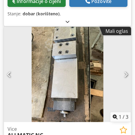
Informacije o cijeni
Pozovite
Stanje:
dobar (korišteno)
,
Mali oglas
1
/
3
Vice