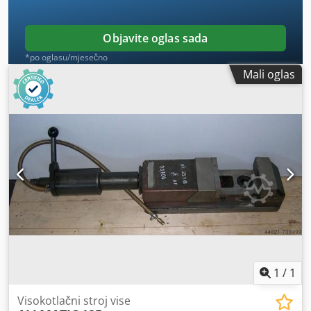
Objavite oglas sada
*po oglasu/mjesečno
Mali oglas
1
/
1
Visokotlačni stroj vise