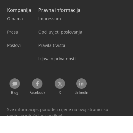
Kompanija
Pravna informacija
O nama
Impressum
Presa
Opći uvjeti poslovanja
Poslovi
Pravila tržišta
Izjava o privatnosti
Blog
Facebook
X
LinkedIn
Sve informacije, ponude i cijene na ovoj stranici su
neobavezujuće i nezavršne!
Korištenjem ove stranice prihvaćate naše
Opće uvjete