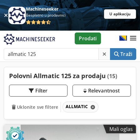
Machineseeker
U aplikaciju
Besplatno u prodavnici
Prodati
Traži
Polovni Allmatic 125 za prodaju
(15)
Filter
Relevantnost
ALLMATIC
Uklonite sve filtere
Mali oglas