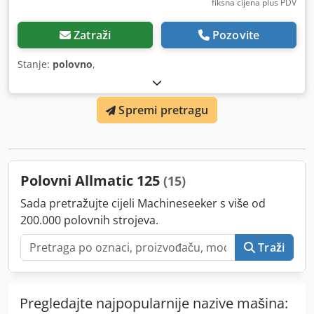
fiksna cijena plus PDV
Zatraži
Pozovite
Stanje:
polovno
,
Spremi pretragu
Polovni Allmatic 125
(15)
Sada pretražujte cijeli Machineseeker s više od
200.000 polovnih strojeva.
Traži
Pregledajte najpopularnije nazive mašina: