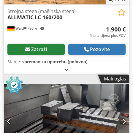
Strojna stega (mašinska stega)
ALLMATIC
LC 160/200
1.900 €
Wald
796 km
fiksna cijena plus PDV
Zatraži
Pozovite
Stanje:
spreman za upotrebu (polovno)
,
Mali oglas