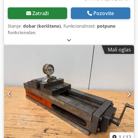
Zatraži
Pozovite
Stanje:
dobar (korišteno)
, Funkcionalnost:
potpuno
funkcionalan
,
Mali oglas
1
/
12