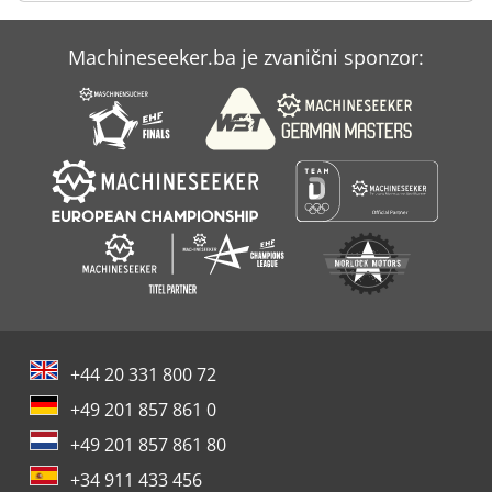
New Holland Tm 125
Machineseeker.ba je zvanični sponzor:
Schaublin 125
Schechtl Uk 125 S
+44 20 331 800 72
+49 201 857 861 0
+49 201 857 861 80
+34 911 433 456