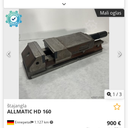
Mali oglas
1
/
3
štajangla
ALLMATIC
HD 160
900 €
Ennepetal
1.127 km