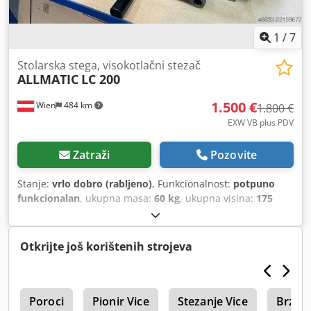
1
/
7
Stolarska stega, visokotlačni stezač
ALLMATIC
LC 200
1.500 €
Wien
484 km
1.800 €
EXW VB plus PDV
Zatraži
Pozovite
Stanje:
vrlo dobro (rabljeno)
, Funkcionalnost:
potpuno
funkcionalan
, ukupna masa:
60 kg
, ukupna visina:
175
mm
, širina čeljusti:
200 mm
, ukupna dužina:
615 mm
,
ukupna širina:
200 mm
, visina čeljusti:
60 mm
, širina
stezanja:
200 mm
, raspon stezanja:
435 mm
, Oprema:
Otkrijte još korištenih strojeva
Tipna pločica dostupna
,
e
Poroci
Pionir Vice
Stezanje Vice
Brzo S