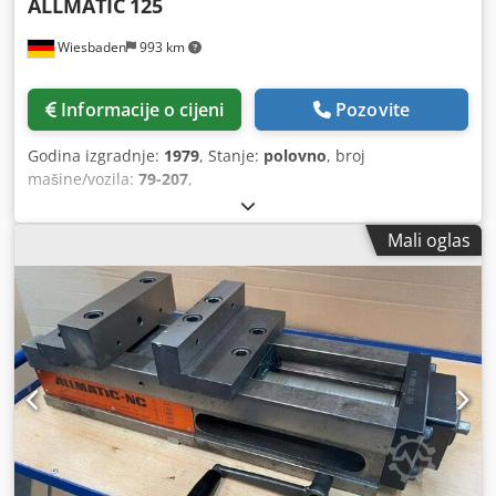
ALLMATIC
125
Wiesbaden
993 km
Informacije o cijeni
Pozovite
Godina izgradnje:
1979
, Stanje:
polovno
, broj
mašine/vozila:
79-207
,
Mali oglas