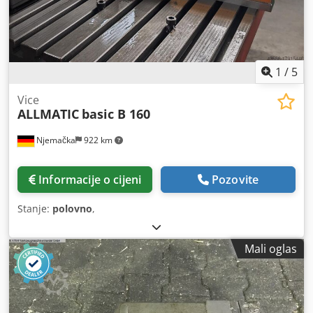
1
/
5
Vice
ALLMATIC
basic B 160
Njemačka
922 km
Informacije o cijeni
Pozovite
Stanje:
polovno
,
Mali oglas