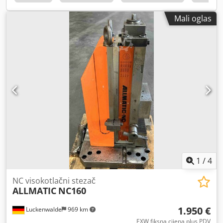
Mali oglas
1
/
4
NC visokotlačni stezač
ALLMATIC
NC160
1.950 €
Luckenwalde
969 km
EXW fiksna cijena plus PDV