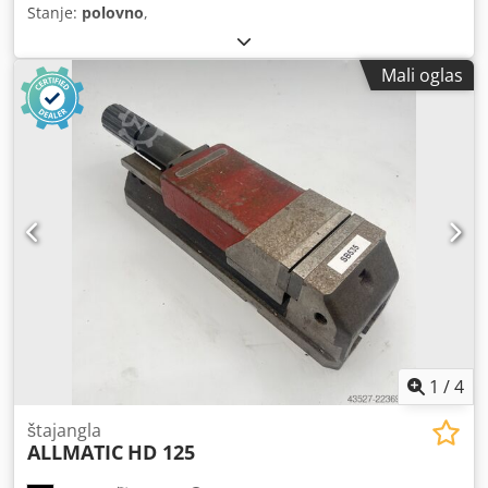
Stanje:
polovno
,
Mali oglas
1
/
4
štajangla
ALLMATIC
HD 125