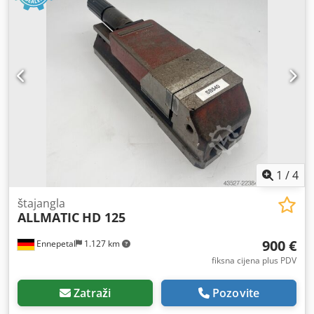
1
/
4
štajangla
ALLMATIC
HD 125
900 €
Ennepetal
1.127 km
fiksna cijena plus PDV
Zatraži
Pozovite