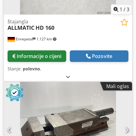
1
/
3
štajangla
ALLMATIC
HD 160
Ennepetal
1.127 km
Informacije o cijeni
Pozovite
Stanje:
polovno
,
Mali oglas