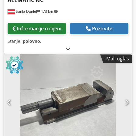
ALLMATIC
NC
Sankt Daniel
473 km
Informacije o cijeni
Pozovite
Stanje:
polovno
,
Mali oglas