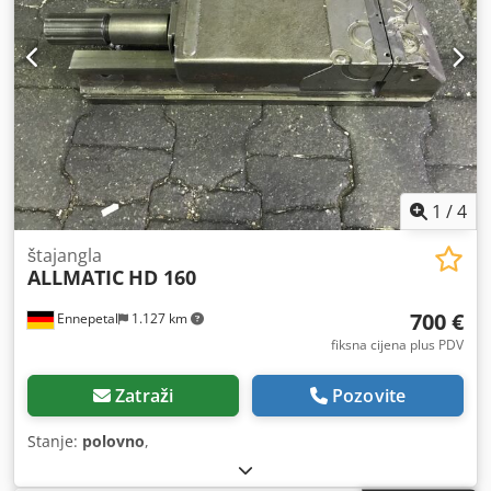
1
/
4
štajangla
ALLMATIC
HD 160
700 €
Ennepetal
1.127 km
fiksna cijena plus PDV
Zatraži
Pozovite
Stanje:
polovno
,