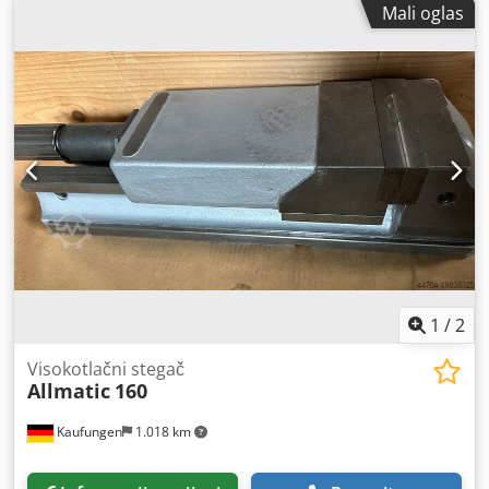
Mali oglas
1
/
2
Visokotlačni stegač
Allmatic
160
Kaufungen
1.018 km