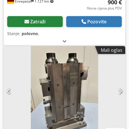
900 €
Ennepetal
1.127 km
fiksna cijena plus PDV
Zatraži
Pozovite
Stanje:
polovno
,
Mali oglas