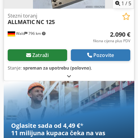
1
/
5
Stezni toranj
ALLMATIC
NC 125
2.090 €
Wald
796 km
fiksna cijena plus PDV
Zatraži
Pozovite
Stanje:
spreman za upotrebu (polovno)
,
Oglasite sada od 4,49 €
*
11 milijuna kupaca
čeka na vas