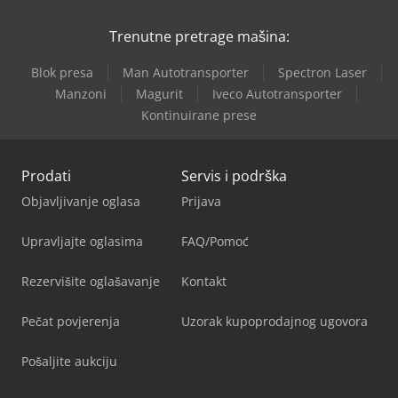
Trenutne pretrage mašina:
Blok presa
Man Autotransporter
Spectron Laser
Manzoni
Magurit
Iveco Autotransporter
Kontinuirane prese
Prodati
Servis i podrška
Objavljivanje oglasa
Prijava
Upravljajte oglasima
FAQ/Pomoć
Rezervišite oglašavanje
Kontakt
Pečat povjerenja
Uzorak kupoprodajnog ugovora
Pošaljite aukciju