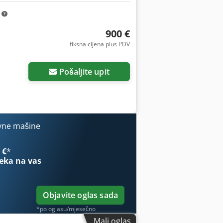
m
900 €
fiksna cijena plus PDV
Pošaljite upit
vne mašine
 €
*
eka na vas
Objavite oglas sada
*po oglasu/mjesečno
Mali oglas