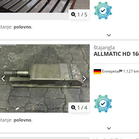
1
/
5
Stanje:
polovno
,
štajangla
ALLMATIC
HD 16
Ennepetal
1.127 k
1
/
4
Stanje:
polovno
,