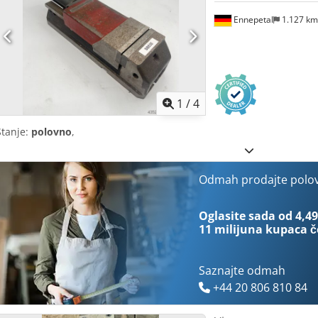
Ennepetal
1.127 k
1
/
4
Stanje:
polovno
,
Odmah prodajte polo
Oglasite sada od 4,49
11 milijuna kupaca
č
Saznajte odmah
+44 20 806 810 84