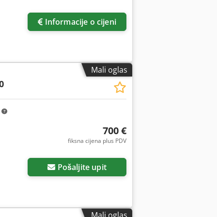
Informacije o cijeni
Mali oglas
0
m
700 €
fiksna cijena plus PDV
Pošaljite upit
Mali oglas