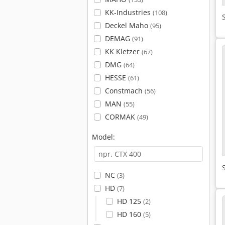
KK-Industries
(108)
Deckel Maho
(95)
DEMAG
(91)
KK Kletzer
(67)
DMG
(64)
HESSE
(61)
Constmach
(56)
MAN
(55)
CORMAK
(49)
Model:
NC
(3)
HD
(7)
HD 125
(2)
HD 160
(5)