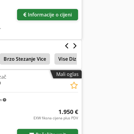
još slika
Informacije o cijeni
,
Brzo Stezanje Vice
Vise Dizala
Mali oglas
zač
0
km
1.950 €
EXW fiksna cijena plus PDV