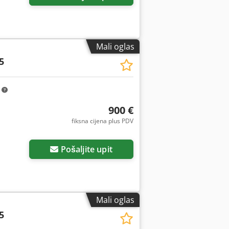
Mali oglas
5
m
900 €
fiksna cijena plus PDV
Pošaljite upit
Mali oglas
5