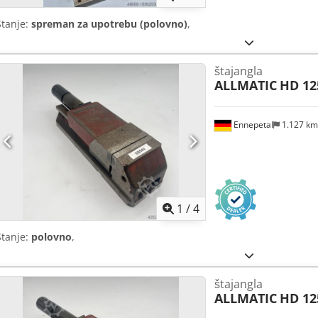
Stanje:
spreman za upotrebu (polovno)
,
štajangla
ALLMATIC
HD 12
Ennepetal
1.127 k
1
/
4
Stanje:
polovno
,
štajangla
ALLMATIC
HD 12