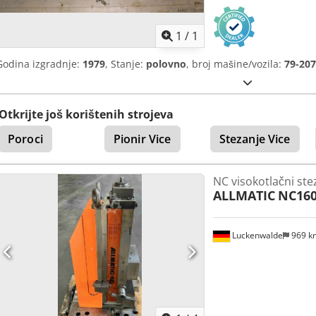
Zatražite 
1
/
1
Godina izgradnje:
1979
, Stanje:
polovno
, broj mašine/vozila:
79-207
Otkrijte još korištenih strojeva
Poroci
Pionir Vice
Stezanje Vice
NC visokotlačni ste
ALLMATIC
NC16
Luckenwalde
969 