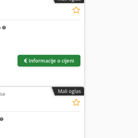
m
Informacije o cijeni
Mali oglas
ise