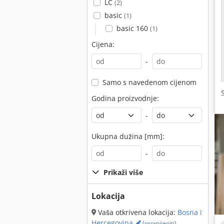
LC
(2)
basic
(1)
basic 160
(1)
Cijena:
-
Samo s navedenom cijenom
Godina proizvodnje:
-
Ukupna dužina [mm]:
-
Prikaži više
Lokacija
Vaša otkrivena lokacija:
Bosna i
Hercegovina
(promijeniti)