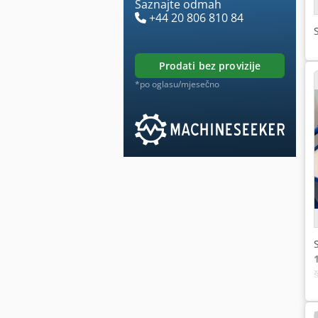
Saznajte odmah
+44 20 806 810 84
prodati bez provizije
*po oglasu/mjesečno