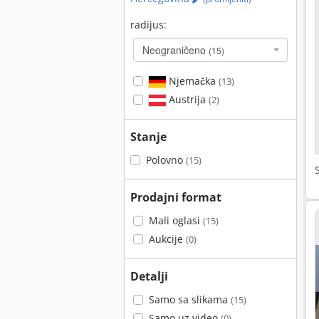
radijus:
Neograničeno
(15)
Njemačka
(13)
Austrija
(2)
Stanje
Polovno
(15)
Prodajni format
Mali oglasi
(15)
Aukcije
(0)
Detalji
Samo sa slikama
(15)
Samo uz video
(0)