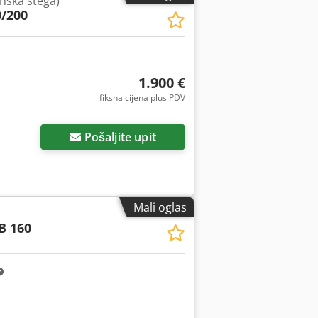
nska stega)
0/200
1.900 €
fiksna cijena plus PDV
Pošaljite upit
Mali oglas
B 160