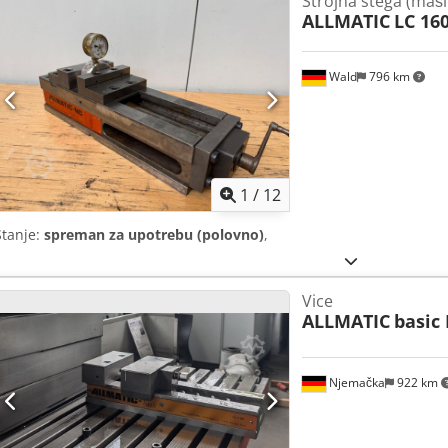
Strojna stega (maši
ALLMATIC
LC 16
Wald
796 km
1
/
12
Stanje:
spreman za upotrebu (polovno)
,
Vice
ALLMATIC
basic 
Njemačka
922 km