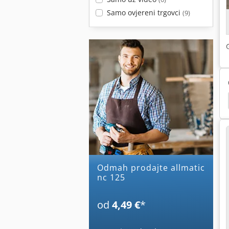
Samo ovjereni trgovci
(9)
Odmah prodajte allmatic
nc 125
od
4,49 €
*