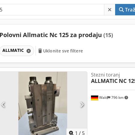
Traž
Polovni Allmatic Nc 125 za prodaju
(15)
ALLMATIC
Uklonite sve filtere
Stezni toranj
ALLMATIC
NC 12
Wald
796 km
1
/
5