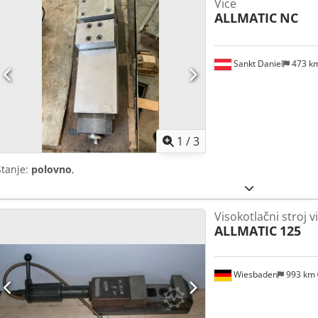
Vice
ALLMATIC
NC
Sankt Daniel
473 k
1
/
3
Stanje:
polovno
,
Visokotlačni stroj v
ALLMATIC
125
Wiesbaden
993 km