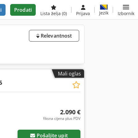
i
Prodati
Jezik
Lista želja
(0)
Prijava
Izbornik
Relevantnost
Mali oglas
5
2.090 €
fiksna cijena plus PDV
Pošaljite upit