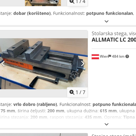
1
/
4
Stanje:
dobar (korišteno)
, Funkcionalnost:
potpuno funkcionalan
,
Stolarska stega, vi
ALLMATIC
LC 20
Wien
484 km
1
/
7
Stanje:
vrlo dobro (rabljeno)
, Funkcionalnost:
potpuno funkcional
175 mm
, širina čeljusti:
200 mm
, ukupna dužina:
615 mm
, ukupna 
širina stezanja:
200 mm
, raspon stezanja:
435 mm
, Oprema:
Tipna