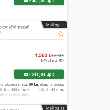
Pošaljite upit
Mali oglas
sokotlačni stezač
0
1.500 €
1.800 €
EXW VB plus PDV
Pošaljite upit
an
, ukupna masa:
60 kg
, ukupna visina:
širina:
200 mm
, visina čeljusti:
60 mm
,
 pločica dostupna
,
Mali oglas