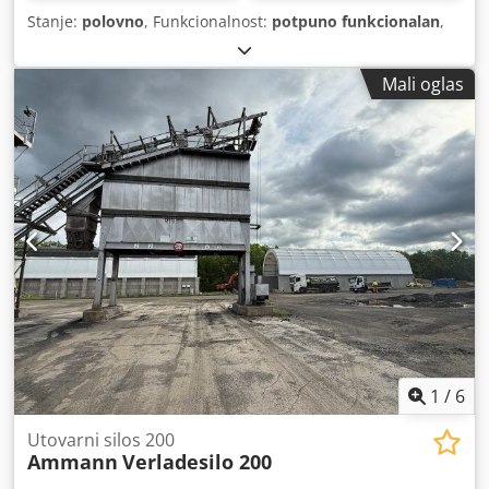
Stanje:
polovno
, Funkcionalnost:
potpuno funkcionalan
,
Mali oglas
1
/
6
Utovarni silos 200
Ammann
Verladesilo 200