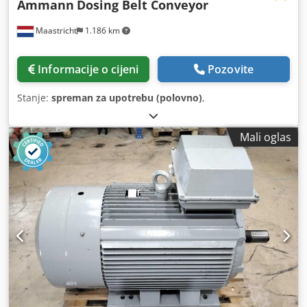
Ammann
Dosing Belt Conveyor
Maastricht
1.186 km
Informacije o cijeni
Pozovite
Stanje:
spreman za upotrebu (polovno)
,
Mali oglas