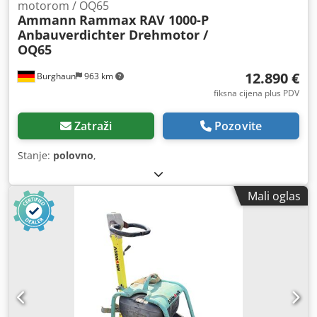
motorom / OQ65
Ammann
Rammax RAV 1000-P
Anbauverdichter Drehmotor /
OQ65
12.890 €
Burghaun
963 km
fiksna cijena plus PDV
Zatraži
Pozovite
Stanje:
polovno
,
Mali oglas