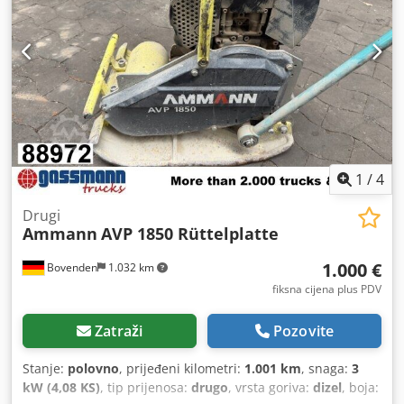
1
/
4
Drugi
Ammann
AVP 1850 Rüttelplatte
1.000 €
Bovenden
1.032 km
fiksna cijena plus PDV
Zatraži
Pozovite
Stanje:
polovno
, prijeđeni kilometri:
1.001 km
, snaga:
3
kW (4,08 KS)
, tip prijenosa:
drugo
, vrsta goriva:
dizel
, boja: