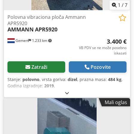
1
/
7
Polovna vibraciona ploča Ammann
APR5920
AMMANN
APR5920
3.400 €
Gemert
1.233 km
VB PDV se ne može posebno
iskazati
Zatraži
Pozovite
Stanje:
polovno
, vrsta goriva:
dizel
, prazna masa:
484 kg
,
Godina izgradnje:
2019
,
Mali oglas