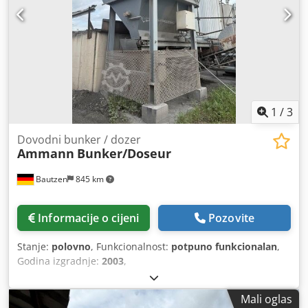
1
/
3
Dovodni bunker / dozer
Ammann
Bunker/Doseur
Bautzen
845 km
Informacije o cijeni
Pozovite
Stanje:
polovno
, Funkcionalnost:
potpuno funkcionalan
,
Godina izgradnje:
2003
,
Mali oglas