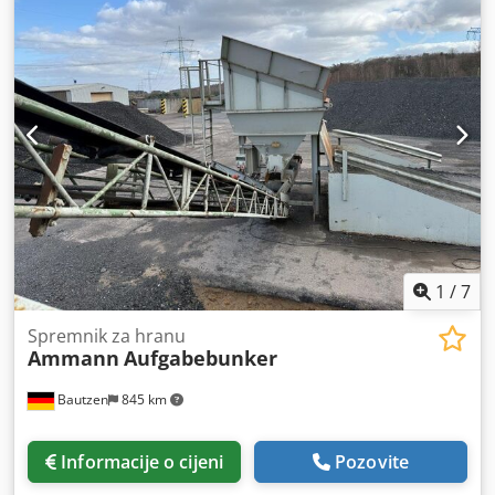
1
/
7
Spremnik za hranu
Ammann
Aufgabebunker
Bautzen
845 km
Informacije o cijeni
Pozovite