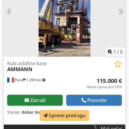
1
/
5
Kula asfaltne baze
AMMANN
115.000 €
Paris
1.299 km
fiksna cijena plus PDV
Zatraži
Pozovite
Stanje:
dobar (korišteno)
,
Spremi pretragu
Mali oglas