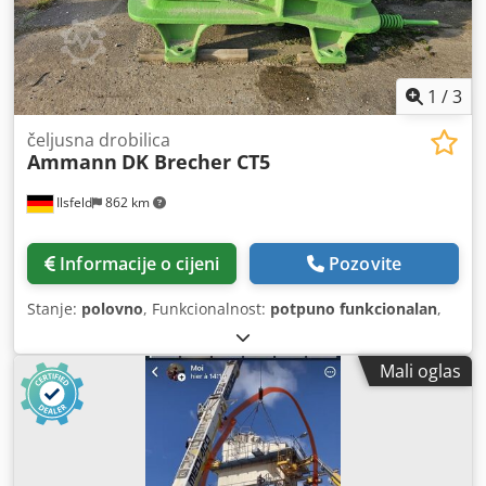
1
/
3
čeljusna drobilica
Ammann
DK Brecher CT5
Ilsfeld
862 km
Informacije o cijeni
Pozovite
Stanje:
polovno
, Funkcionalnost:
potpuno funkcionalan
,
Mali oglas