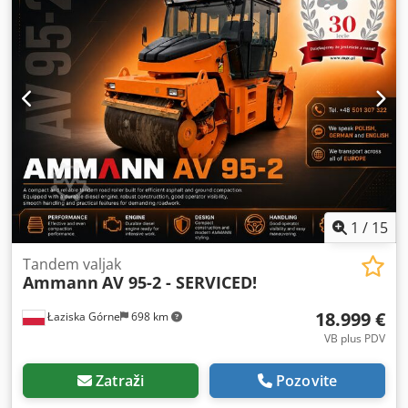
1
/
15
Tandem valjak
Ammann
AV 95-2 - SERVICED!
18.999 €
Łaziska Górne
698 km
VB plus PDV
Zatraži
Pozovite