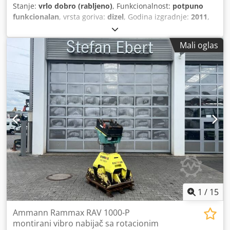
Stanje:
vrlo dobro (rabljeno)
, Funkcionalnost:
potpuno
funkcionalan
, vrsta goriva:
dizel
, Godina izgradnje:
2011
,
radni sati:
4.408 h
, Oprema:
dodatna svjetla, hidraulika
grippera, niska razina buke, pogon na sve točkove,
Mali oglas
ugrađeni računar
,
1
/
15
Ammann Rammax RAV 1000-P
montirani vibro nabijač sa rotacionim