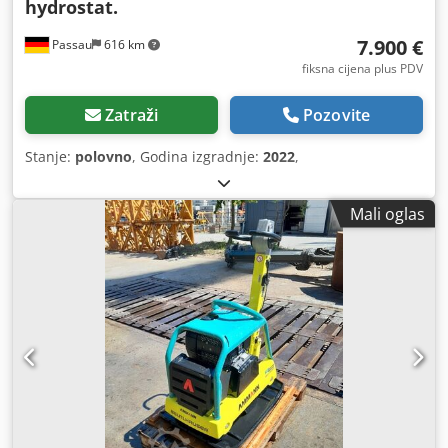
hydrostat.
7.900 €
Passau
616 km
fiksna cijena plus PDV
Zatraži
Pozovite
Stanje:
polovno
, Godina izgradnje:
2022
,
Mali oglas