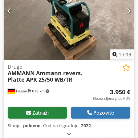
1
/
13
Drugo
AMMANN
Ammann revers.
Platte APR 25/50 WB/TR
3.950 €
Passau
616 km
fiksna cijena plus PDV
Zatraži
Pozovite
Stanje:
polovno
, Godina izgradnje:
2022
,