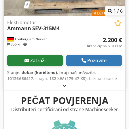
1
/
6
Elektromotor
Ammann
SEV-315M4
2.200 €
Freiberg am Neckar
856 km
fiksna cijena plus PDV
Zatraži
Pozovite
Stanje:
dobar (korišteno)
, broj mašine/vozila:
10126A56417
, snaga:
132 kW (179,47 KS)
, brzina rotacije
(min.):
1.490 okret/min
, ulazni napon:
400 V
, ulazna struja:
228 A
, ukupna masa:
1.020 kg
, ukupna dužina:
1.200 mm
,
ukupna širina:
800 mm
, ukupna visina:
1.100 mm
,
PEČAT POVJERENJA
Distributeri certificirani od strane Machineseeker