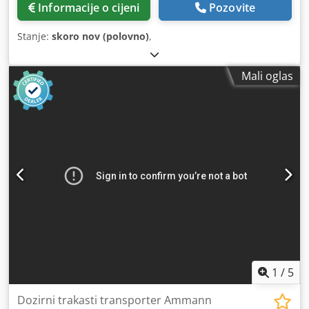
Informacije o cijeni
Pozovite
Stanje:
skoro nov (polovno)
,
Mali oglas
1
/
5
Dozirni trakasti transporter Ammann