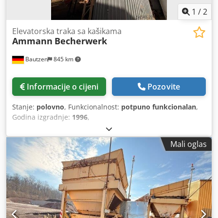
1
/
2
Elevatorska traka sa kašikama
Ammann
Becherwerk
Bautzen
845 km
Informacije o cijeni
Pozovite
Stanje:
polovno
, Funkcionalnost:
potpuno funkcionalan
,
Godina izgradnje:
1996
,
Mali oglas