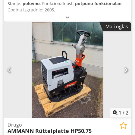
Stanje:
polovno
, Funkcionalnost:
potpuno funkcionalan
,
Godina izgradnje:
2005
,
Mali oglas
1
/
2
Drugo
AMMANN
Rüttelplatte HP50.75