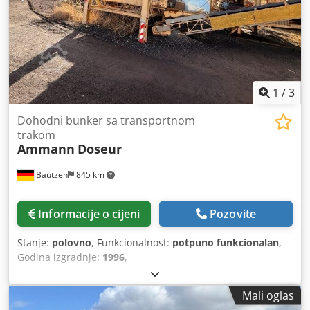
1
/
3
Dohodni bunker sa transportnom
trakom
Ammann
Doseur
Bautzen
845 km
Informacije o cijeni
Pozovite
Stanje:
polovno
, Funkcionalnost:
potpuno funkcionalan
,
Godina izgradnje:
1996
,
Mali oglas