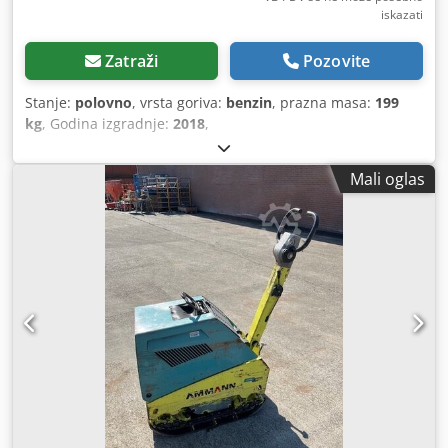
iskazati
Zatraži
Pozovite
Stanje:
polovno
, vrsta goriva:
benzin
, prazna masa:
199
kg
, Godina izgradnje:
2018
,
Mali oglas