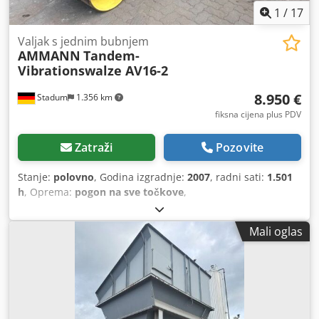
1
/
17
Valjak s jednim bubnjem
AMMANN
Tandem-
Vibrationswalze AV16-2
8.950 €
Stadum
1.356 km
fiksna cijena plus PDV
Zatraži
Pozovite
Stanje:
polovno
, Godina izgradnje:
2007
, radni sati:
1.501
h
, Oprema:
pogon na sve točkove
,
Mali oglas