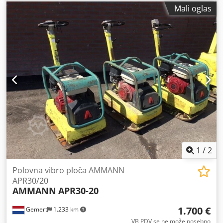
Mali oglas
1
/
2
Polovna vibro ploča AMMANN
APR30/20
AMMANN
APR30-20
1.700 €
Gemert
1.233 km
VB PDV se ne može posebno