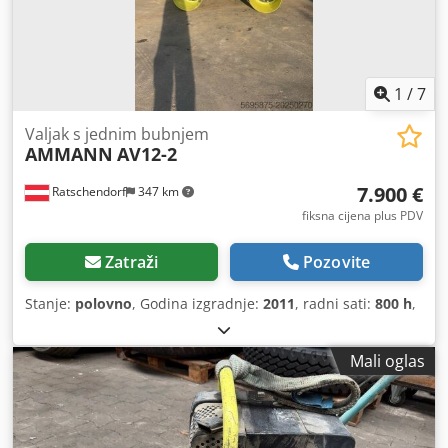
1
/
7
Valjak s jednim bubnjem
AMMANN
AV12-2
7.900 €
Ratschendorf
347 km
fiksna cijena plus PDV
Zatraži
Pozovite
Stanje:
polovno
, Godina izgradnje:
2011
, radni sati:
800 h
,
Mali oglas