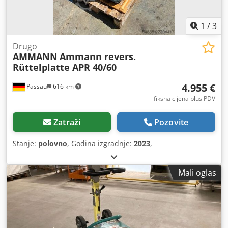
1
/
3
Drugo
AMMANN
Ammann revers.
Rüttelplatte APR 40/60
4.955 €
Passau
616 km
fiksna cijena plus PDV
Zatraži
Pozovite
Stanje:
polovno
, Godina izgradnje:
2023
,
Mali oglas