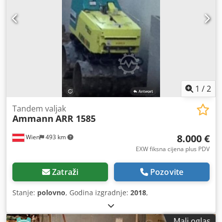
1
/
2
Tandem valjak
Ammann
ARR 1585
8.000 €
Wien
493 km
EXW fiksna cijena plus PDV
Zatraži
Pozovite
Stanje:
polovno
, Godina izgradnje:
2018
,
Mali oglas