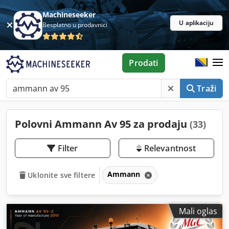
Machineseeker
U aplikaciju
Besplatno u prodavnici
Prodati
Traži
Polovni Ammann Av 95 za prodaju
(33)
Filter
Relevantnost
Ammann
Uklonite sve filtere
Mali oglas