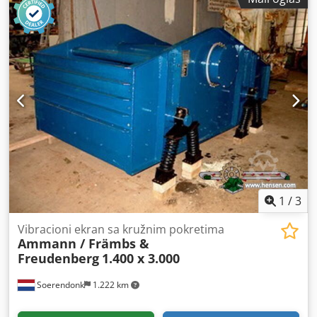
1
/
3
Vibracioni ekran sa kružnim pokretima
Ammann / Främbs &
Freudenberg
1.400 x 3.000
Soerendonk
1.222 km