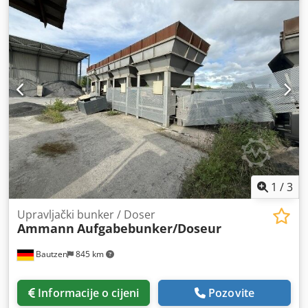
1
/
3
Upravljački bunker / Doser
Ammann
Aufgabebunker/Doseur
Bautzen
845 km
Informacije o cijeni
Pozovite