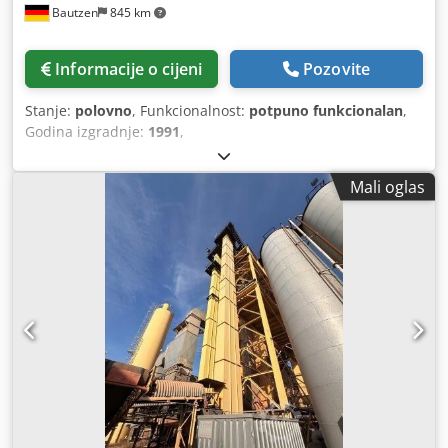
Bautzen
845 km
Informacije o cijeni
Pozovite
Stanje:
polovno
, Funkcionalnost:
potpuno funkcionalan
,
Godina izgradnje:
1991
,
Mali oglas