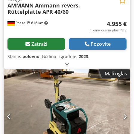
AMMANN
Ammann revers.
Rüttelplatte APR 40/60
4.955 €
Passau
616 km
fiksna cijena plus PDV
Zatraži
Pozovite
Stanje:
polovno
, Godina izgradnje:
2023
,
Mali oglas