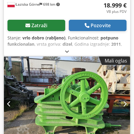
18.999 €
Łaziska Górne
698 km
VB plus PDV
Zatraži
Pozovite
Stanje:
vrlo dobro (rabljeno)
, Funkcionalnost:
potpuno
funkcionalan
, vrsta goriva:
dizel
, Godina izgradnje:
2011
,
radni sati:
4.408 h
, Oprema:
dodatna svjetla, hidraulika
grippera, niska razina buke, pogon na sve točkove,
Mali oglas
ugrađeni računar
,