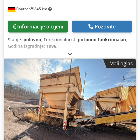
Bautzen
845 km
Informacije o cijeni
Pozovite
Stanje:
polovno
, Funkcionalnost:
potpuno funkcionalan
,
Godina izgradnje:
1996
,
Mali oglas