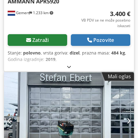
AMMANN
APR5920
3.400 €
Gemert
1.233 km
VB PDV se ne može posebno
iskazati
Zatraži
Pozovite
Stanje:
polovno
, vrsta goriva:
dizel
, prazna masa:
484 kg
,
Godina izgradnje:
2019
,
Mali oglas