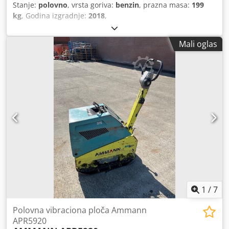
Stanje:
polovno
, vrsta goriva:
benzin
, prazna masa:
199
kg
, Godina izgradnje:
2018
,
Mali oglas
1
/
7
Polovna vibraciona ploča Ammann
APR5920