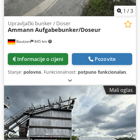
1
/
3
Upravljački bunker / Doser
Ammann
Aufgabebunker/Doseur
Bautzen
845 km
Informacije o cijeni
Pozovite
Stanje:
polovno
, Funkcionalnost:
potpuno funkcionalan
,
Mali oglas