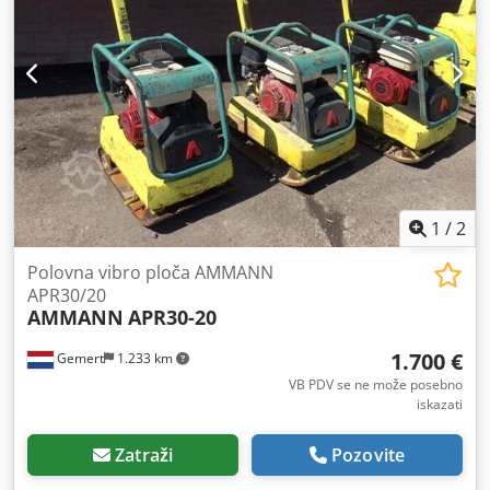
1
/
2
Polovna vibro ploča AMMANN
APR30/20
AMMANN
APR30-20
1.700 €
Gemert
1.233 km
VB PDV se ne može posebno
iskazati
Zatraži
Pozovite