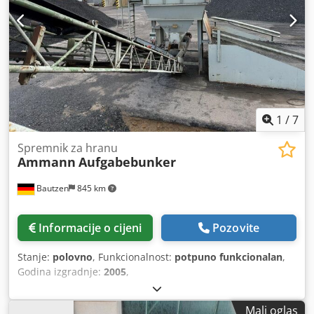
1
/
7
Spremnik za hranu
Ammann
Aufgabebunker
Bautzen
845 km
Informacije o cijeni
Pozovite
Stanje:
polovno
, Funkcionalnost:
potpuno funkcionalan
,
Godina izgradnje:
2005
,
Mali oglas