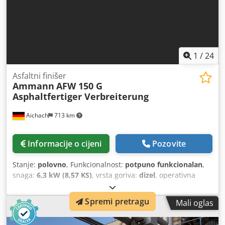
1
/
24
Asfaltni finišer
Ammann
AFW 150 G
Asphaltfertiger Verbreiterung
Aichach
713 km
Informacije o cijeni
Pozovite
Stanje:
polovno
, Funkcionalnost:
potpuno funkcionalan
,
snaga:
6,3 kW (8,57 KS)
, vrsta goriva:
dizel
, operativna
masa:
1.000 kg
, Godina izgradnje:
2014
,
Spremi pretragu
Mali oglas