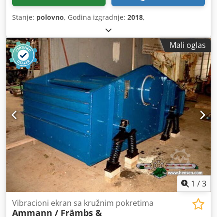
Stanje:
polovno
, Godina izgradnje:
2018
,
Mali oglas
1
/
3
Vibracioni ekran sa kružnim pokretima
Ammann / Främbs &