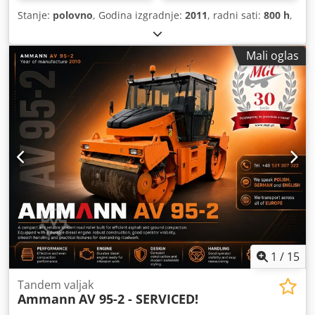
Stanje:
polovno
, Godina izgradnje:
2011
, radni sati:
800 h
,
Mali oglas
1
/
15
Tandem valjak
Ammann
AV 95-2 - SERVICED!