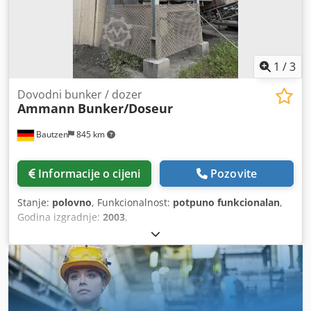
1
/
3
Dovodni bunker / dozer
Ammann
Bunker/Doseur
Bautzen
845 km
Informacije o cijeni
Pozovite
Stanje:
polovno
, Funkcionalnost:
potpuno funkcionalan
,
Godina izgradnje:
2003
,