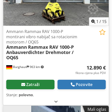
1
/
15
Ammann Rammax RAV 1000-P
montirani vibro nabijač sa rotacionim
motorom / OQ65
Ammann
Rammax RAV 1000-P
Anbauverdichter Drehmotor /
OQ65
12.890 €
Burghaun
963 km
fiksna cijena plus PDV
Zatraži
Pozovite
Stanje:
polovno
,
Mali oglas