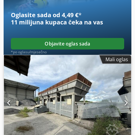
Oglasite sada od 4,49 €
*
11 milijuna kupaca
čeka na vas
Objavite oglas sada
*po oglasu/mjesečno
Mali oglas