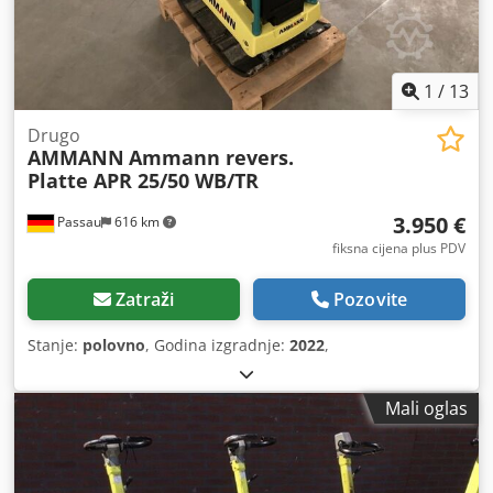
1
/
13
Drugo
AMMANN
Ammann revers.
Platte APR 25/50 WB/TR
3.950 €
Passau
616 km
fiksna cijena plus PDV
Zatraži
Pozovite
Stanje:
polovno
, Godina izgradnje:
2022
,
Mali oglas