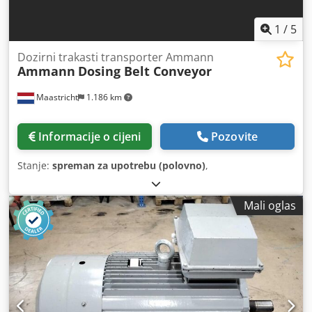
1
/
5
Dozirni trakasti transporter Ammann
Ammann
Dosing Belt Conveyor
Maastricht
1.186 km
Informacije o cijeni
Pozovite
Stanje:
spreman za upotrebu (polovno)
,
Mali oglas