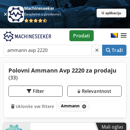
Machineseeker
U aplikaciju
Besplatno u prodavnici
Prodati
Traži
Polovni Ammann Avp 2220 za prodaju
(33)
Filter
Relevantnost
Ammann
Uklonite sve filtere
Mali oglas