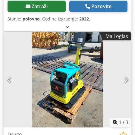
Zatraži
Pozovite
Stanje:
polovno
, Godina izgradnje:
2022
,
Mali oglas
1
/
3
Drugo