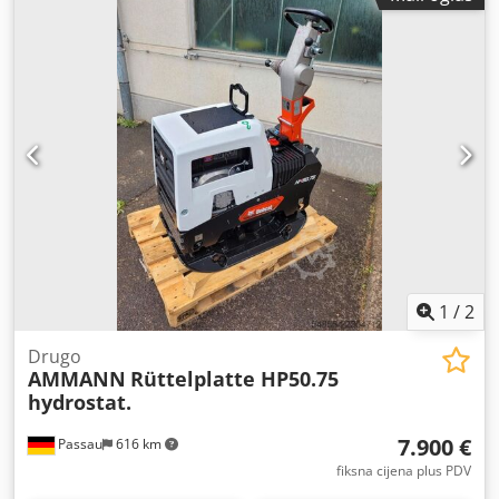
1
/
2
Drugo
AMMANN
Rüttelplatte HP50.75
hydrostat.
7.900 €
Passau
616 km
fiksna cijena plus PDV