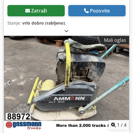
Zatraži
Pozovite
Stanje:
vrlo dobro (rabljeno)
,
Mali oglas
1
/
4