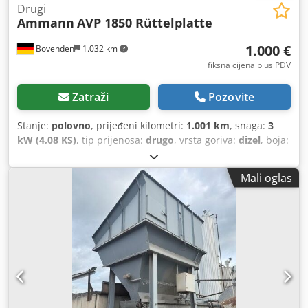
Drugi
Ammann
AVP 1850 Rüttelplatte
1.000 €
Bovenden
1.032 km
fiksna cijena plus PDV
Zatraži
Pozovite
Stanje:
polovno
, prijeđeni kilometri:
1.001 km
, snaga:
3
kW (4,08 KS)
, tip prijenosa:
drugo
, vrsta goriva:
dizel
, boja:
žuta
, prazna masa:
111 kg
, prva registracija:
01/2006
,
Godina izgradnje:
2006
, kabina vozača:
drugo
,
Mali oglas