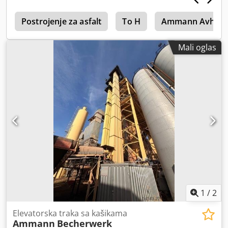
0
Postrojenje za asfalt
To H
Ammann Avh 80
Mali oglas
1
/
2
Elevatorska traka sa kašikama
Ammann
Becherwerk