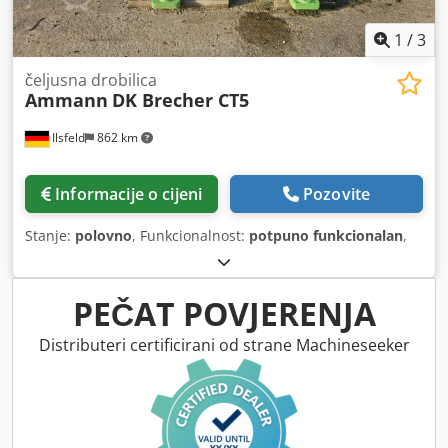
1
/
3
čeljusna drobilica
Ammann
DK Brecher CT5
Ilsfeld
862 km
Informacije o cijeni
Pozovite
Stanje:
polovno
, Funkcionalnost:
potpuno funkcionalan
,
PEČAT POVJERENJA
Distributeri certificirani od strane Machineseeker