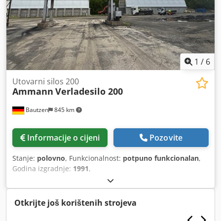
1
/
6
Utovarni silos 200
Ammann
Verladesilo 200
Bautzen
845 km
Informacije o cijeni
Pozovite
Stanje:
polovno
, Funkcionalnost:
potpuno funkcionalan
,
Godina izgradnje:
1991
,
Otkrijte još korištenih strojeva