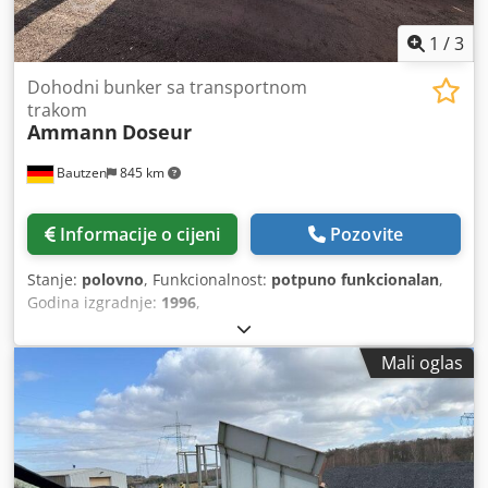
1
/
3
Dohodni bunker sa transportnom
trakom
Ammann
Doseur
Bautzen
845 km
Informacije o cijeni
Pozovite
Stanje:
polovno
, Funkcionalnost:
potpuno funkcionalan
,
Godina izgradnje:
1996
,
Mali oglas