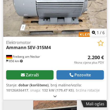
1
/
6
Elektromotor
Ammann
SEV-315M4
2.200 €
Freiberg am Neckar
856 km
fiksna cijena plus PDV
Zatraži
Pozovite
Stanje:
dobar (korišteno)
, broj mašine/vozila:
10126A56417
, snaga:
132 kW (179,47 KS)
, brzina rotacije
(min.):
1.490 okret/min
, ulazni napon:
400 V
, ulazna struja:
228 A
, ukupna masa:
1.020 kg
, ukupna dužina:
1.200 mm
,
Mali oglas
ukupna širina:
800 mm
, ukupna visina:
1.100 mm
,