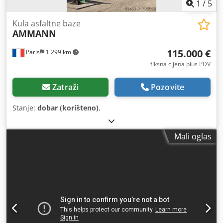
1
/
5
Kula asfaltne baze
AMMANN
115.000 €
Paris
1.299 km
fiksna cijena plus PDV
Zatraži
Pozovite
Stanje:
dobar (korišteno)
,
Mali oglas