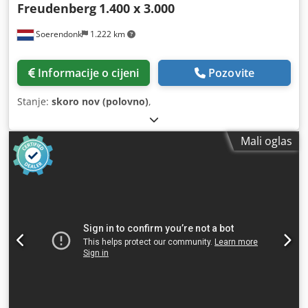
Freudenberg
1.400 x 3.000
Soerendonk
1.222 km
Informacije o cijeni
Pozovite
Stanje:
skoro nov (polovno)
,
Mali oglas