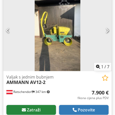
1
/
7
Valjak s jednim bubnjem
AMMANN
AV12-2
7.900 €
Ratschendorf
347 km
fiksna cijena plus PDV
Zatraži
Pozovite