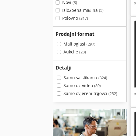
Novi
(3)
Izložbena mašina
(5)
Polovno
(317)
Prodajni format
Mali oglasi
(297)
Aukcije
(28)
Detalji
Samo sa slikama
(324)
Samo uz video
(89)
Samo ovjereni trgovci
(232)