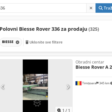
Traž
Polovni Biesse Rover 336 za prodaju
(325)
BIESSE
Uklonite sve filtere
Obradni centar
Biesse Rover
A 
Timișoara
345 km
Zatražite 
1
/
1