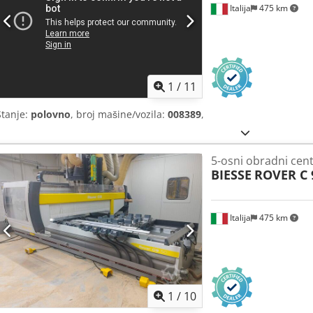
Italija
475 km
1
/
11
Stanje:
polovno
, broj mašine/vozila:
008389
,
5-osni obradni cen
BIESSE
ROVER C 
Italija
475 km
1
/
10