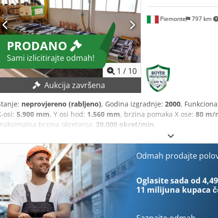
Piemonte
797 km
PRODANO
Sami izlicitirajte odmah!
1
/
10
Aukcija završena
Stanje:
neprovjereno (rabljeno)
, Godina izgradnje:
2000
, Funkciona
X-osi:
5.900 mm
, Y osi hod:
1.560 mm
, brzina pomaka X ose:
80 m/
maksimalna brzina okretanja:
20.000 okret/min
,
Odmah prodajte polo
Oglasite sada od 4,49
11 milijuna kupaca
č