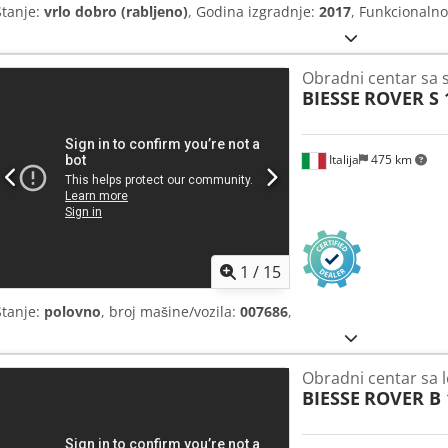
Stanje:
vrlo dobro (rabljeno)
, Godina izgradnje:
2017
, Funkcionalno
Obradni centar sa 
BIESSE
ROVER S 
Italija
475 km
1
/
15
Stanje:
polovno
, broj mašine/vozila:
007686
,
Obradni centar sa l
BIESSE
ROVER B 