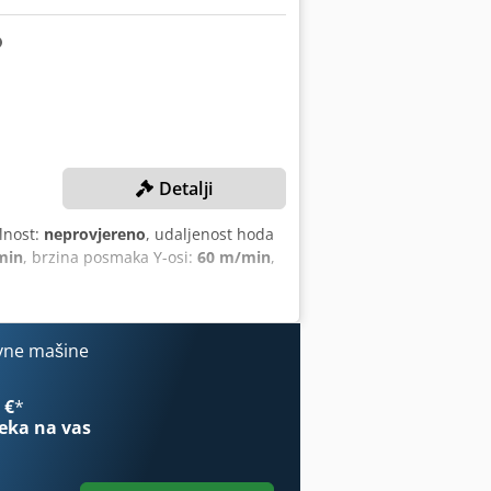
Detalji
lnost:
neprovjereno
, udaljenost hoda
min
, brzina posmaka Y-osi:
60 m/min
,
vne mašine
 €
*
eka na vas