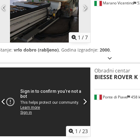
Marano Vicentino
5
1
/
7
Stanje:
vrlo dobro (rabljeno)
, Godina izgradnje:
2000
,
Obradni centar
BIESSE
ROVER K 
Ponte di Piave
458 
1
/
23