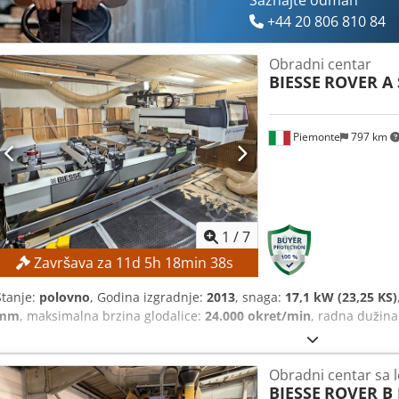
Saznajte odmah
+44 20 806 810 84
Obradni centar
BIESSE
ROVER A 
Piemonte
797 km
1
/
7
Završava za
11
d
5
h
18
min
37
s
Stanje:
polovno
, Godina izgradnje:
2013
, snaga:
17,1 kW (23,25 KS)
mm
, maksimalna brzina glodalice:
24.000 okret/min
, radna dužina
Obradni centar sa l
BIESSE
ROVER B 