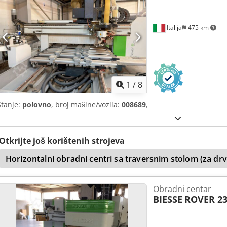
Italija
475 km
1
/
8
Stanje:
polovno
, broj mašine/vozila:
008689
,
Otkrijte još korištenih strojeva
Horizontalni obradni centri sa traversnim stolom (za drv
Obradni centar
BIESSE
ROVER 2