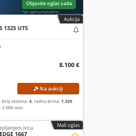
Objavite oglas sada
*po oglasu/mjesečno
Aukcija
S 1325 UTS
8.100 €
Na aukciji
, broj osovina:
4
, radna širina:
1.320
:
2.500 mm
,
Mali oglas
epljenjem ivica
EDGE 1667