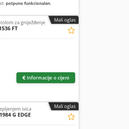
st:
potpuno funkcionalan
,
Mali oglas
stolom za gniježđenje
1536 FT
Informacije o cijeni
Mali oglas
epljenjem ivica
1984 G EDGE