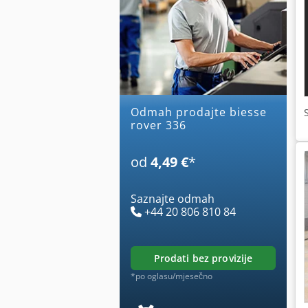
Odmah prodajte biesse
rover 336
od
4,49 €
*
Saznajte odmah
+44 20 806 810 84
prodati bez provizije
*po oglasu/mjesečno