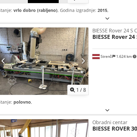
Stanje:
vrlo dobro (rabljeno)
, Godina izgradnje:
2015
,
BIESSE Rover 24 S 
BIESSE Rover
24 
Strenči
1.624 km
1
/
8
Stanje:
polovno
,
Obradni centar
BIESSE ROVER
30