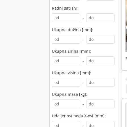
Radni sati [h]:
-
Ukupna dužina [mm]:
-
Ukupna širina [mm]:
-
Ukupna visina [mm]:
-
ax
Cnc Weeke
Biesse Rover 321 R
Weeke
Ukupna masa [kg]:
-
Udaljenost hoda X-osi [mm]:
-