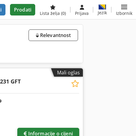
i
Prodati
Jezik
Lista želja
(0)
Prijava
Izbornik
Relevantnost
Mali oglas
2231 GFT
još slika
Informacije o cijeni