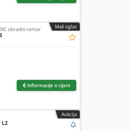
Mali oglas
CNC obradni centar
S
Informacije o cijeni
Aukcija
 L2