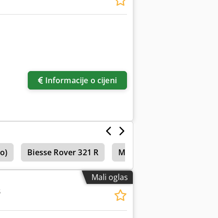
Informacije o cijeni
o)
Biesse Rover 321 R
Maka Masterwood Winne
Mali oglas
3