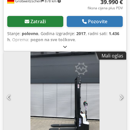
39.990 €
Großweitzschen
878 km
fiksna cijena plus PDV
Zatraži
Pozovite
Stanje:
polovno
, Godina izgradnje:
2017
, radni sati:
1.436
h
, Oprema:
pogon na sve točkove
,
Mali oglas