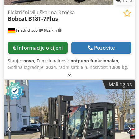
1
/
9
Električni viljuškar na 3 točka
Bobcat
B18T-7Plus
Friedrichsdorf
982 km
Informacije o cijeni
Pozovite
Stanje:
novo
, Funkcionalnost:
potpuno funkcionalan
,
Godina izgradnje:
2024
, radni sati:
5 h
, nosivost:
1.800 kg
,
visina podizanja:
4.750 mm
, slobodno podizanje:
1.540
mm
, vrsta goriva:
električni
, vrsta jarbola:
triplex
,
Mali oglas
građevinska visina:
2.130 mm
, snaga:
6 kW (8,16 KS)
,
širina nosača vilica:
902 mm
, duljina vilica:
1.200 mm
,
prazna masa:
3.250 kg
, ukupna dužina:
1.991 mm
, vrsta
pogona:
Elektro
, širina gradnje:
1.090 mm
,