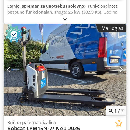
Stanje:
spreman za upotrebu (polovno)
, Funkcionalnost:
potpuno funkcionalan
, snaga:
25 kW (33,99 KS)
, Godina
izgradnje:
1990
, radni sati:
5.700 h
,
Mali oglas
1
/
7
Ručna paletna dizalica
Bobcat
LPM15N-7/ Neu 2025