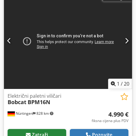
duljina vilica:
1.150 mm
, ukupna masa:
1.412 kg
,
1
/
20
Električni paletni viličari
Bobcat
BPM16N
4.990 €
Nürtingen
828 km
fiksna cijena plus PDV
Zatraži
Pozovite