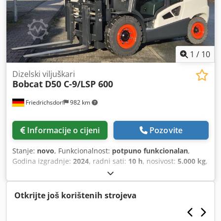
1
/
10
Dizelski viljuškari
Bobcat
D50 C-9/LSP 600
Friedrichsdorf
982 km
Informacije o cijeni
Pozovite
Stanje:
novo
, Funkcionalnost:
potpuno funkcionalan
,
Godina izgradnje:
2024
, radni sati:
10 h
, nosivost:
5.000 kg
,
visina podizanja:
5.025 mm
, slobodno podizanje:
1.130
mm
, vrsta goriva:
dizel
, vrsta jarbola:
triplex
, građevinska
visina:
2.470 mm
, snaga:
55 kW (74,78 KS)
, širina nosača
Otkrijte još korištenih strojeva
vilica:
1.300 mm
, duljina vilica:
1.200 mm
, prazna masa:
6.930 kg
, ukupna dužina:
3.300 mm
, vrsta pogona:
Diesel
,