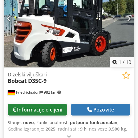
1
/
10
Dizelski viljuškari
Bobcat
D35C-9
Friedrichsdorf
982 km
Informacije o cijeni
Pozovite
Stanje:
novo
, Funkcionalnost:
potpuno funkcionalan
,
Godina izgradnje:
2025
, radni sati:
9 h
, nosivost:
3.500 kg
,
visina podizanja:
4.380 mm
, slobodno podizanje:
1.300