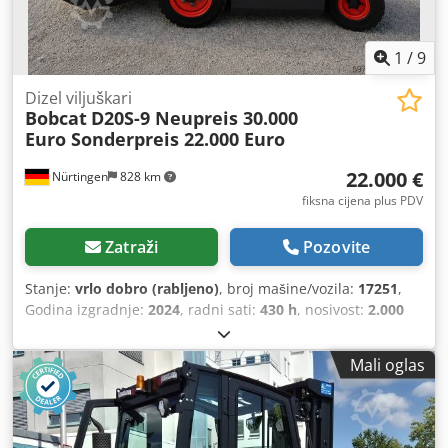
1
/
9
Dizel viljuškari
Bobcat
D20S-9 Neupreis 30.000
Euro Sonderpreis 22.000 Euro
22.000 €
Nürtingen
828 km
fiksna cijena plus PDV
Zatraži
Pozovite
Stanje:
vrlo dobro (rabljeno)
, broj mašine/vozila:
17251
,
Godina izgradnje:
2024
, radni sati:
430 h
, nosivost:
2.000
kg
, visina podizanja:
4.730 mm
, slobodno podizanje:
1.470
mm
, središte tereta:
500 mm
, vrsta goriva:
dizel
, vrsta
Mali oglas
jarbola:
triplex
, građevinska visina:
2.190 mm
, duljina
vilica:
1.050 mm
, dimenzija prednje gume:
7.00-15 5.50
,
dimenzija stražnje gume:
6.50-10
, ukupna masa:
4.053 kg
,