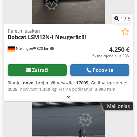
1
/
6
Paletni stakeri
Bobcat
LSM12N-i Neugerät!!!
4.250 €
Nürtingen
828 km
fiksna cijena plus PDV
Zatraži
Pozovite
Stanje:
novo
, broj mašine/vozila:
17095
, Godina izgradnje:
2025
, nosivost:
1.200 kg
, visina podizanja:
2.900 mm
,
središte tereta:
600 mm
, vrsta goriva:
električni
, vrsta
jarbola:
simpleks
, građevinska visina:
1.970 mm
, napon
Mali oglas
baterije:
24 V
, duljina vilica:
1.150 mm
, ukupna masa:
665
kg
,