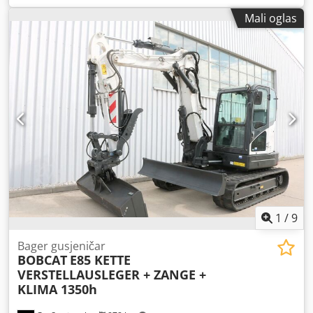
mm
, vrsta goriva:
dizel
, vrsta jarbola:
triplex
, građevinska
Mali oglas
visina:
2.180 mm
, snaga:
45 kW (61,18 KS)
, širina nosača
vilica:
1.190 mm
, duljina vilica:
1.200 mm
, prazna masa:
4.850 kg
, ukupna dužina:
2.779 mm
, vrsta pogona:
Diesel
,
širina gradnje:
1.290 mm
,
1
/
9
Bager gusjeničar
BOBCAT
E85 KETTE
VERSTELLAUSLEGER + ZANGE +
KLIMA 1350h