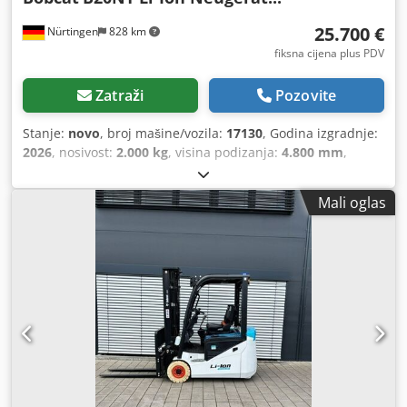
25.700 €
Nürtingen
828 km
fiksna cijena plus PDV
Zatraži
Pozovite
Stanje:
novo
, broj mašine/vozila:
17130
, Godina izgradnje:
2026
, nosivost:
2.000 kg
, visina podizanja:
4.800 mm
,
slobodno podizanje:
1.484 mm
, središte tereta:
500 mm
,
vrsta goriva:
električni
, vrsta jarbola:
triplex
, građevinska
Mali oglas
visina:
2.215 mm
, napon baterije:
51,2 V
, duljina vilica:
1.200 mm
, dimenzija prednje gume:
200/50-10 non-
marking
, dimenzija stražnje gume:
16x6-8 non marking
,
ukupna masa:
3.790 kg
,