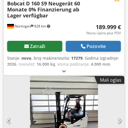
Bobcat
D 160 S9 Neugerät 60
Monate 0% Finanzierung ab
Lager verfügbar
189.999 €
Nürtingen
828 km
fiksna cijena plus PDV
Zatraži
Pozovite
Stanje:
novo
, broj mašine/vozila:
17279
, Godina izgradnje:
2026
, nosivost:
16.000 kg
, visina podizanja:
4.000 mm
,
slobodno podizanje:
1.480 mm
, središte tereta:
600 mm
,
vrsta goriva:
dizel
, vrsta jarbola:
triplex
, građevinska visina:
Mali oglas
3.030 mm
, duljina vilica:
2.400 mm
, dimenzija prednje
gume:
12.00-20 100%
, dimenzija stražnje gume:
12.00-20
100%
, ukupna masa:
19.300 kg
, Oprema:
kabina
,