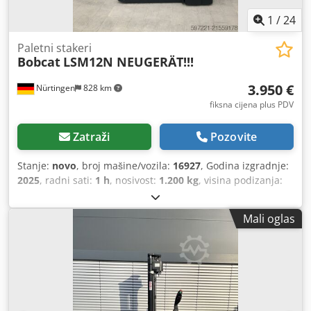
1
/
24
Paletni stakeri
Bobcat
LSM12N NEUGERÄT!!!
3.950 €
Nürtingen
828 km
fiksna cijena plus PDV
Zatraži
Pozovite
Stanje:
novo
, broj mašine/vozila:
16927
, Godina izgradnje:
2025
, radni sati:
1 h
, nosivost:
1.200 kg
, visina podizanja:
3.620 mm
, središte tereta:
600 mm
, vrsta goriva:
električni
, vrsta jarbola:
simpleks
, građevinska visina:
Mali oglas
2.280 mm
, napon baterije:
24 V
, duljina vilica:
1.150 mm
,
ukupna masa:
576 kg
,