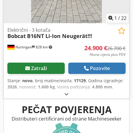
1
/
22
Električni - 3 kotača
Bobcat
B16NT Li-Ion Neugerät!!!
24.900 €
Nürtingen
828 km
26.700 €
fiksna cijena plus PDV
Zatraži
Pozovite
Stanje:
novo
, broj mašine/vozila:
17129
, Godina izgradnje:
2026
, nosivost:
1.600 kg
, visina podizanja:
4.800 mm
,
slobodno podizanje:
1.484 mm
, središte tereta:
500 mm
,
vrsta goriva:
električni
, vrsta jarbola:
triplex
, građevinska
visina:
2.215 mm
, napon baterije:
51,2 V
, duljina vilica:
PEČAT POVJERENJA
1.200 mm
, dimenzija prednje gume:
18x7-8 non marking
,
dimenzija stražnje gume:
16x6-8 non marking
, ukupna
Distributeri certificirani od strane Machineseeker
masa:
3.290 kg
,