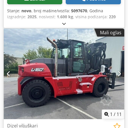
Stanje:
novo
, broj mašine/vozila:
5097670
, Godina
izgradnje:
2025
, nosivost:
1.600 kg
, visina podizanja:
220
mm
, središte tereta:
600 mm
, vrsta goriva:
električni
,
vrsta jarbola:
drugo
, građevinska visina:
1.300 mm
, napon
Mali oglas
baterije:
25,6 V
, duljina vilica:
1.150 mm
, ukupna masa:
400 kg
,
1
/
11
Dizel viljuškari