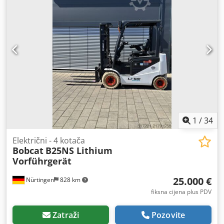
dimenzija stražnje gume:
16x6-8 weiss
, ukupna masa:
3.460 kg
,
1
/
34
Električni - 4 kotača
Bobcat
B25NS Lithium
Vorführgerät
25.000 €
Nürtingen
828 km
fiksna cijena plus PDV
Zatraži
Pozovite