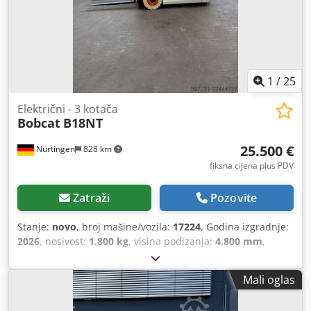
1
/
25
Električni - 3 kotača
Bobcat
B18NT
25.500 €
Nürtingen
828 km
fiksna cijena plus PDV
Zatraži
Pozovite
Stanje:
novo
, broj mašine/vozila:
17224
, Godina izgradnje:
2026
, nosivost:
1.800 kg
, visina podizanja:
4.800 mm
,
slobodno podizanje:
1.484 mm
, središte tereta:
500 mm
,
vrsta goriva:
električni
, vrsta jarbola:
triplex
, građevinska
Mali oglas
visina:
2.215 mm
, napon baterije:
51,2 V
, duljina vilica:
1.150 mm
, dimenzija prednje gume:
18x7-6 weiss
,