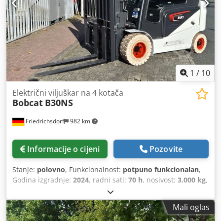
1
/
10
Električni viljuškar na 4 kotača
Bobcat
B30NS
Friedrichsdorf
982 km
Informacije o cijeni
Pozovite
Stanje:
polovno
, Funkcionalnost:
potpuno funkcionalan
,
Godina izgradnje:
2024
, radni sati:
70 h
, nosivost:
3.000 kg
,
visina podizanja:
4.710 mm
, slobodno podizanje:
1.475
mm
, vrsta goriva:
električni
, vrsta jarbola:
triplex
,
Mali oglas
građevinska visina:
2.145 mm
, snaga:
16 kW (21,75 KS)
,