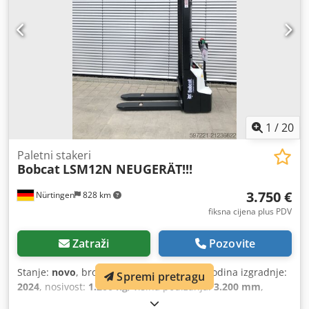
1
/
20
Paletni stakeri
Bobcat
LSM12N NEUGERÄT!!!
3.750 €
Nürtingen
828 km
fiksna cijena plus PDV
Zatraži
Pozovite
Stanje:
novo
, broj mašine/vozila:
16048
, Godina izgradnje:
Spremi pretragu
2024
, nosivost:
1.200 kg
, visina podizanja:
3.200 mm
,
središte tereta:
600 mm
, vrsta goriva:
električni
, vrsta