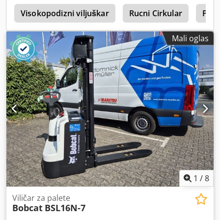
širina gradnje:
1.455 mm
,
e
Visokopodizni viljuškar
Rucni Cirkular
Plas
Mali oglas
1
/
8
Viličar za palete
Bobcat
BSL16N-7