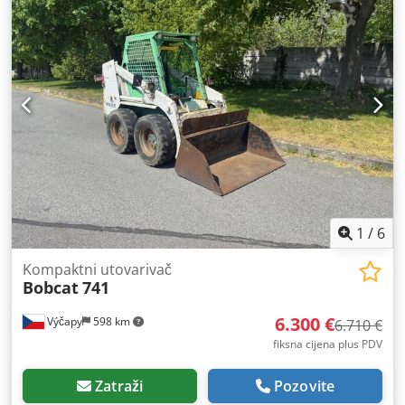
širina nosača vilica:
1.116 mm
, duljina vilica:
1.200 mm
,
prazna masa:
4.850 kg
, ukupna dužina:
2.520 mm
, vrsta
pogona:
Elektro
, širina gradnje:
1.244 mm
,
1
/
6
Kompaktni utovarivač
Bobcat
741
6.300 €
Výčapy
598 km
6.710 €
fiksna cijena plus PDV
Zatraži
Pozovite