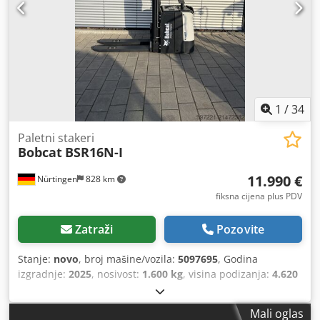
1
/
34
Paletni stakeri
Bobcat
BSR16N-I
11.990 €
Nürtingen
828 km
fiksna cijena plus PDV
Zatraži
Pozovite
Stanje:
novo
, broj mašine/vozila:
5097695
, Godina
izgradnje:
2025
, nosivost:
1.600 kg
, visina podizanja:
4.620
mm
, slobodno podizanje:
1.400 mm
, središte tereta:
600
mm
, vrsta goriva:
električni
, vrsta jarbola:
triplex
,
Mali oglas
građevinska visina:
2.120 mm
, napon baterije:
25,6 V
,