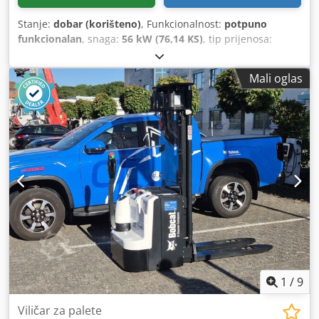
Stanje:
dobar (korišteno)
, Funkcionalnost:
potpuno
funkcionalan
, snaga:
56 kW (76,14 KS)
, tip prijenosa:
hidrostat
, vrsta goriva:
dizel
, snaga dizanja:
2.200 kg/m
,
Godina izgradnje:
2008
, radni sati:
4.871 h
, Oprema:
Mali oglas
kabina, viljuške za palete
,
1
/
9
Viličar za palete