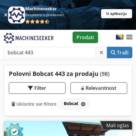
Machineseeker
U aplikaciju
Besplatno u prodavnici
Prodati
Traži
Polovni Bobcat 443 za prodaju
(98)
Filter
Relevantnost
Bobcat
Uklonite sve filtere
Mali oglas