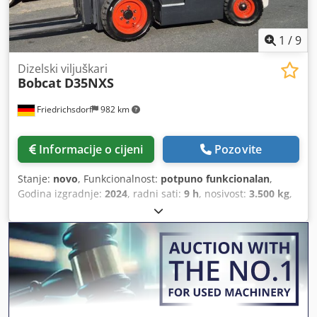
1
/
9
Dizelski viljuškari
Bobcat
D35NXS
Friedrichsdorf
982 km
Informacije o cijeni
Pozovite
Stanje:
novo
, Funkcionalnost:
potpuno funkcionalan
,
Godina izgradnje:
2024
, radni sati:
9 h
, nosivost:
3.500 kg
,
visina podizanja:
4.820 mm
, slobodno podizanje:
1.400
mm
, vrsta goriva:
dizel
, vrsta jarbola:
triplex
, građevinska
visina:
2.350 mm
, snaga:
45 kW (61,18 KS)
, širina nosača
vilica:
1.190 mm
, duljina vilica:
1.200 mm
, prazna masa:
4.850 kg
, ukupna dužina:
2.750 mm
, vrsta pogona:
Diesel
,
širina gradnje:
1.290 mm
,