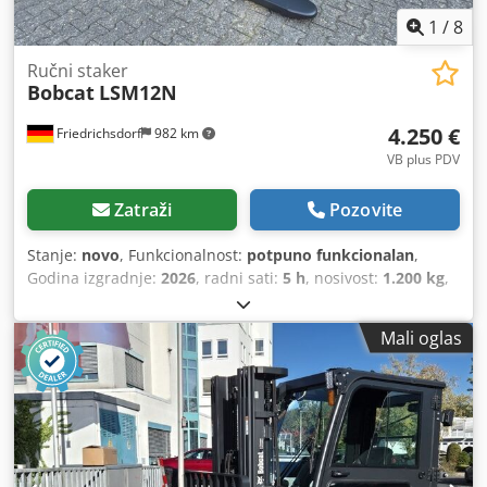
1
/
8
Ručni staker
Bobcat
LSM12N
4.250 €
Friedrichsdorf
982 km
VB plus PDV
Zatraži
Pozovite
Stanje:
novo
, Funkcionalnost:
potpuno funkcionalan
,
Godina izgradnje:
2026
, radni sati:
5 h
, nosivost:
1.200 kg
,
visina podizanja:
3.200 mm
, vrsta goriva:
električni
, vrsta
jarbola:
dupleks
, građevinska visina:
2.150 mm
, duljina
Mali oglas
vilica:
1.150 mm
, prazna masa:
585 kg
, ukupna dužina:
1.710 mm
, vrsta pogona:
Elektro
, širina gradnje:
800 mm
,