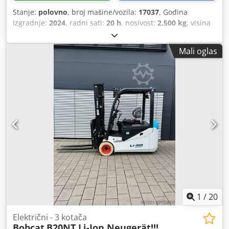
Stanje:
polovno
, broj mašine/vozila:
17037
, Godina
izgradnje:
2024
, radni sati:
20 h
, nosivost:
2.500 kg
, visina
podizanja:
4.710 mm
, slobodno podizanje:
1.700 mm
,
središte tereta:
500 mm
, vrsta goriva:
električni
, vrsta
Mali oglas
jarbola:
triplex
, građevinska visina:
2.180 mm
, napon
baterije:
48 V
, duljina vilica:
1.200 mm
, dimenzija prednje
gume:
23X9-10
, dimenzija stražnje gume:
18X7-8
, ukupna
masa:
3.552 kg
,
1
/
20
Električni - 3 kotača
Bobcat
B20NT Li-Ion Neugerät!!!