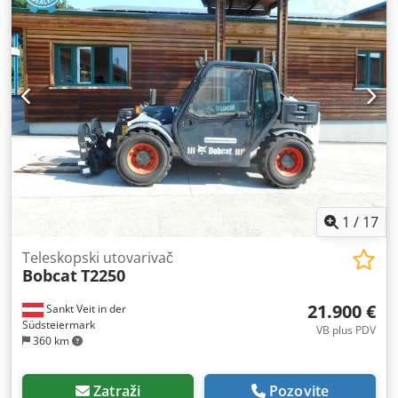
1
/
17
Teleskopski utovarivač
Bobcat
T2250
21.900 €
Sankt Veit in der
Südsteiermark
VB plus PDV
360 km
Zatraži
Pozovite