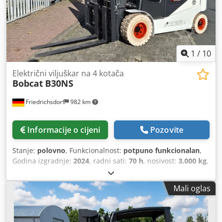
1
/
10
Električni viljuškar na 4 kotača
Bobcat
B30NS
Friedrichsdorf
982 km
Informacije o cijeni
Pozovite
Stanje:
polovno
, Funkcionalnost:
potpuno funkcionalan
,
Godina izgradnje:
2024
, radni sati:
70 h
, nosivost:
3.000 kg
,
visina podizanja:
4.710 mm
, slobodno podizanje:
1.475
mm
, vrsta goriva:
električni
, vrsta jarbola:
triplex
,
Mali oglas
građevinska visina:
2.145 mm
, snaga:
16 kW (21,75 KS)
,
širina nosača vilica:
1.116 mm
, duljina vilica:
1.200 mm
,
prazna masa:
4.850 kg
, ukupna dužina:
2.520 mm
, vrsta