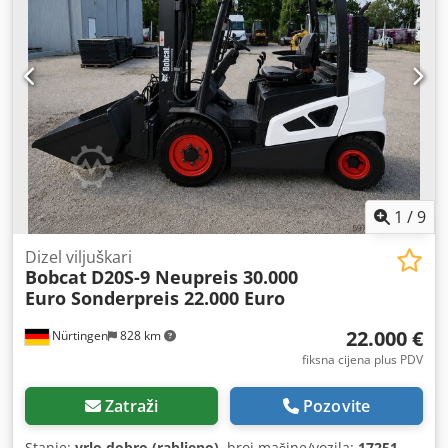
pogona:
Elektro
, širina gradnje:
1.244 mm
,
1
/
9
Dizel viljuškari
Bobcat
D20S-9 Neupreis 30.000
Euro Sonderpreis 22.000 Euro
22.000 €
Nürtingen
828 km
fiksna cijena plus PDV
Zatraži
Pozovite
Stanje:
vrlo dobro (rabljeno)
, broj mašine/vozila:
17251
,