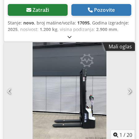
Zatraži
Pozovite
Stanje:
novo
, broj mašine/vozila:
17095
, Godina izgradnje:
2025
, nosivost:
1.200 kg
, visina podizanja:
2.900 mm
,
središte tereta:
600 mm
, vrsta goriva:
električni
, vrsta
jarbola:
simpleks
, građevinska visina:
1.970 mm
, napon
Mali oglas
baterije:
24 V
, duljina vilica:
1.150 mm
, ukupna masa:
665
kg
,
1
/
20