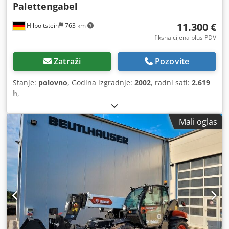
Palettengabel
11.300 €
Hilpoltstein
763 km
fiksna cijena plus PDV
Zatraži
Pozovite
Stanje:
polovno
, Godina izgradnje:
2002
, radni sati:
2.619
h
,
Mali oglas