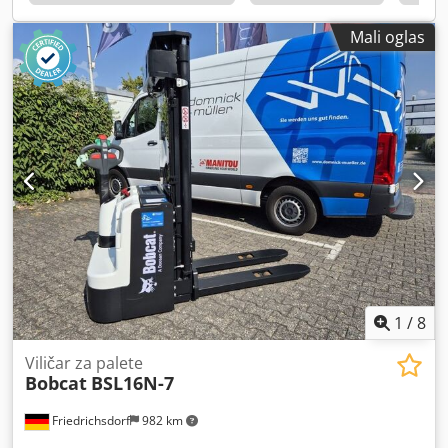
Mali oglas
1
/
8
Viličar za palete
Bobcat
BSL16N-7
Friedrichsdorf
982 km