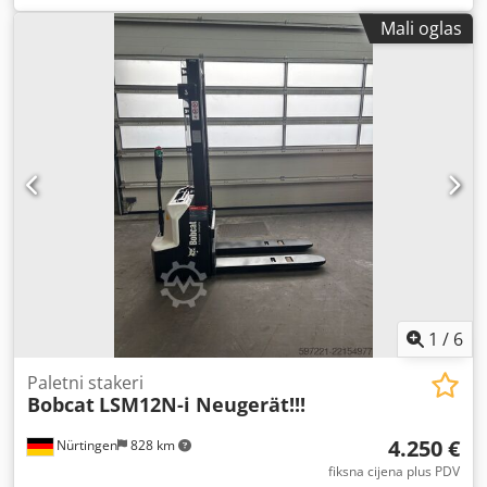
središte tereta:
500 mm
, vrsta goriva:
električni
, vrsta
Mali oglas
jarbola:
triplex
, građevinska visina:
2.180 mm
, napon
baterije:
48 V
, duljina vilica:
1.200 mm
, dimenzija prednje
gume:
23X9-10
, dimenzija stražnje gume:
18X7-8
, ukupna
masa:
3.552 kg
,
1
/
6
Paletni stakeri
Bobcat
LSM12N-i Neugerät!!!
4.250 €
Nürtingen
828 km
fiksna cijena plus PDV