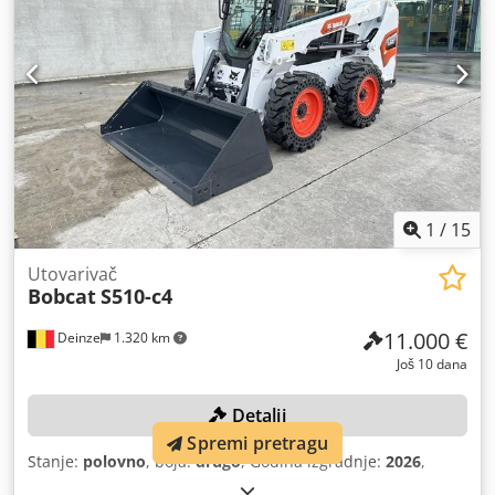
1
/
15
Utovarivač
Bobcat
S510-c4
11.000 €
Deinze
1.320 km
Još 10 dana
Detalji
Spremi pretragu
Stanje:
polovno
, boja:
drugo
, Godina izgradnje:
2026
,