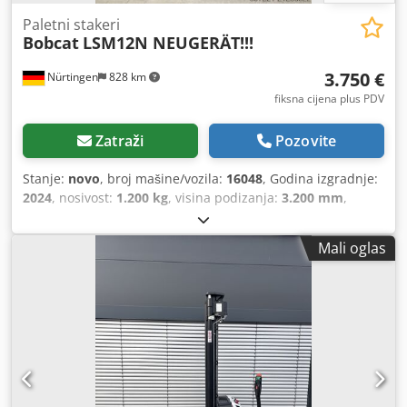
Paletni stakeri
Bobcat
LSM12N NEUGERÄT!!!
3.750 €
Nürtingen
828 km
fiksna cijena plus PDV
Zatraži
Pozovite
Stanje:
novo
, broj mašine/vozila:
16048
, Godina izgradnje:
2024
, nosivost:
1.200 kg
, visina podizanja:
3.200 mm
,
središte tereta:
600 mm
, vrsta goriva:
električni
, vrsta
jarbola:
simpleks
, građevinska visina:
2.080 mm
, napon
Mali oglas
baterije:
24 V
, duljina vilica:
1.150 mm
, ukupna masa:
576
kg
,