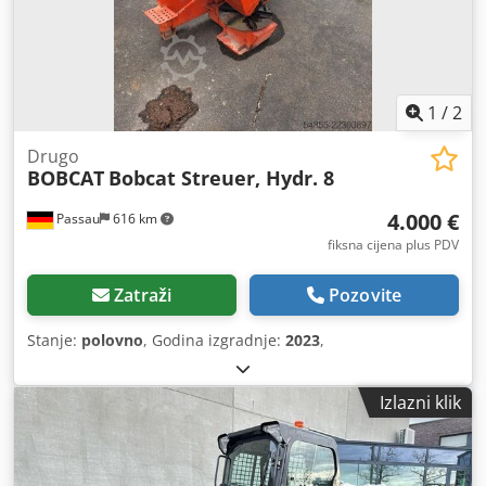
1
/
2
Drugo
BOBCAT
Bobcat Streuer, Hydr. 8
4.000 €
Passau
616 km
fiksna cijena plus PDV
Zatraži
Pozovite
Stanje:
polovno
, Godina izgradnje:
2023
,
Izlazni klik