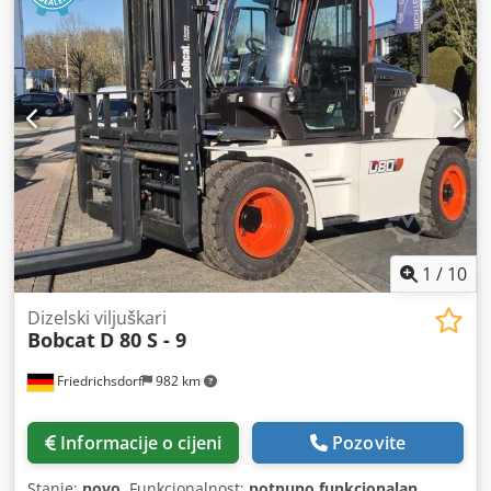
1
/
10
Dizelski viljuškari
Bobcat
D 80 S - 9
Friedrichsdorf
982 km
Informacije o cijeni
Pozovite
Stanje:
novo
, Funkcionalnost:
potpuno funkcionalan
,