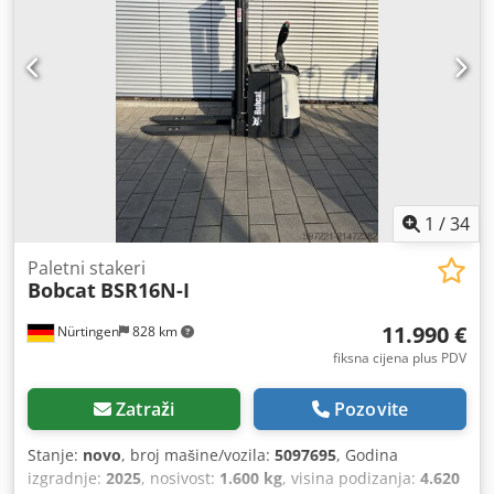
1
/
34
Paletni stakeri
Bobcat
BSR16N-I
11.990 €
Nürtingen
828 km
fiksna cijena plus PDV
Zatraži
Pozovite
Stanje:
novo
, broj mašine/vozila:
5097695
, Godina
izgradnje:
2025
, nosivost:
1.600 kg
, visina podizanja:
4.620