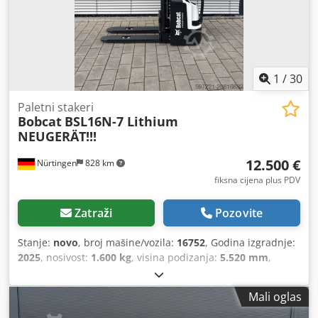
1
/
30
Paletni stakeri
Bobcat
BSL16N-7 Lithium
NEUGERÄT!!!
12.500 €
Nürtingen
828 km
fiksna cijena plus PDV
Zatraži
Pozovite
Stanje:
novo
, broj mašine/vozila:
16752
, Godina izgradnje:
2025
, nosivost:
1.600 kg
, visina podizanja:
5.520 mm
,
slobodno podizanje:
1.820 mm
, središte tereta:
600 mm
,
vrsta goriva:
električni
, vrsta jarbola:
triplex
, građevinska
Mali oglas
visina:
2.408 mm
, napon baterije:
24 V
, duljina vilica:
1.150
mm
, dimenzija prednje gume:
Tandem
, dimenzija stražnje