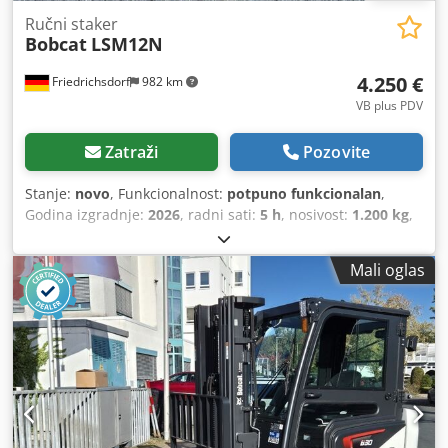
Ručni staker
Bobcat
LSM12N
4.250 €
Friedrichsdorf
982 km
VB plus PDV
Zatraži
Pozovite
Stanje:
novo
, Funkcionalnost:
potpuno funkcionalan
,
Godina izgradnje:
2026
, radni sati:
5 h
, nosivost:
1.200 kg
,
visina podizanja:
3.200 mm
, vrsta goriva:
električni
, vrsta
jarbola:
dupleks
, građevinska visina:
2.150 mm
, duljina
Mali oglas
vilica:
1.150 mm
, prazna masa:
585 kg
, ukupna dužina:
1.710 mm
, vrsta pogona:
Elektro
, širina gradnje:
800 mm
,