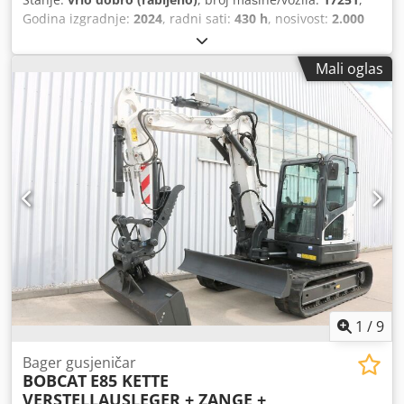
Godina izgradnje:
2024
, radni sati:
430 h
, nosivost:
2.000
kg
, visina podizanja:
4.730 mm
, slobodno podizanje:
1.470
mm
, središte tereta:
500 mm
, vrsta goriva:
dizel
, vrsta
Mali oglas
jarbola:
triplex
, građevinska visina:
2.190 mm
, duljina
vilica:
1.050 mm
, dimenzija prednje gume:
7.00-15 5.50
,
dimenzija stražnje gume:
6.50-10
, ukupna masa:
4.053 kg
,
1
/
9
Bager gusjeničar
BOBCAT
E85 KETTE
VERSTELLAUSLEGER + ZANGE +