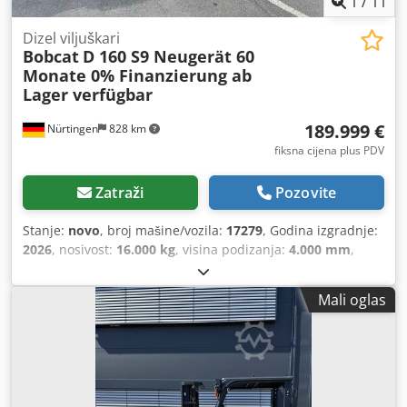
1
/
11
Dizel viljuškari
Bobcat
D 160 S9 Neugerät 60
Monate 0% Finanzierung ab
Lager verfügbar
189.999 €
Nürtingen
828 km
fiksna cijena plus PDV
Zatraži
Pozovite
Stanje:
novo
, broj mašine/vozila:
17279
, Godina izgradnje:
2026
, nosivost:
16.000 kg
, visina podizanja:
4.000 mm
,
slobodno podizanje:
1.480 mm
, središte tereta:
600 mm
,
vrsta goriva:
dizel
, vrsta jarbola:
triplex
, građevinska visina:
Mali oglas
3.030 mm
, duljina vilica:
2.400 mm
, dimenzija prednje
gume:
12.00-20 100%
, dimenzija stražnje gume:
12.00-20
100%
, ukupna masa:
19.300 kg
, Oprema:
kabina
,