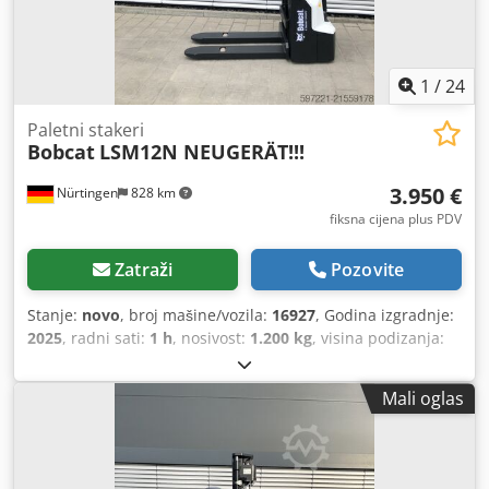
1
/
24
Paletni stakeri
Bobcat
LSM12N NEUGERÄT!!!
3.950 €
Nürtingen
828 km
fiksna cijena plus PDV
Zatraži
Pozovite
Stanje:
novo
, broj mašine/vozila:
16927
, Godina izgradnje:
2025
, radni sati:
1 h
, nosivost:
1.200 kg
, visina podizanja:
3.620 mm
, središte tereta:
600 mm
, vrsta goriva:
električni
, vrsta jarbola:
simpleks
, građevinska visina:
Mali oglas
2.280 mm
, napon baterije:
24 V
, duljina vilica:
1.150 mm
,
ukupna masa:
576 kg
,