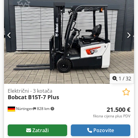
gume:
, ukupna masa:
1.222 kg
,
1
/
32
Električni - 3 kotača
Bobcat
B15T-7 Plus
21.500 €
Nürtingen
828 km
fiksna cijena plus PDV
Zatraži
Pozovite