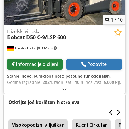
1
/
10
Dizelski viljuškari
Bobcat
D50 C-9/LSP 600
Friedrichsdorf
982 km
Informacije o cijeni
Pozovite
Stanje:
novo
, Funkcionalnost:
potpuno funkcionalan
,
Godina izgradnje:
2024
, radni sati:
10 h
, nosivost:
5.000 kg
,
visina podizanja:
5.025 mm
, slobodno podizanje:
1.130
mm
, vrsta goriva:
dizel
, vrsta jarbola:
triplex
, građevinska
visina:
2.470 mm
, snaga:
55 kW (74,78 KS)
, širina nosača
Otkrijte još korištenih strojeva
vilica:
1.300 mm
, duljina vilica:
1.200 mm
, prazna masa:
6.930 kg
, ukupna dužina:
3.300 mm
, vrsta pogona:
Diesel
,
širina gradnje:
1.455 mm
,
i
Visokopodizni viljuškar
Rucni Cirkular
Plas