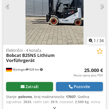
1
/
34
Električni - 4 kotača
Bobcat
B25NS Lithium
Vorführgerät
25.000 €
Nürtingen
828 km
fiksna cijena plus PDV
Zatraži
Pozovite
Stanje:
polovno
, broj mašine/vozila:
17037
, Godina
izgradnje:
2024
, radni sati:
20 h
, nosivost:
2.500 kg
, visina
podizanja:
4.710 mm
, slobodno podizanje:
1.700 mm
,