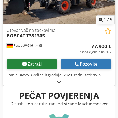
1
/
5
Utovarivač na točkovima
BOBCAT
T35130S
77.900 €
Passau
616 km
fiksna cijena plus PDV
Zatraži
Pozovite
Stanje:
novo
, Godina izgradnje:
2023
, radni sati:
15 h
,
PEČAT POVJERENJA
Distributeri certificirani od strane Machineseeker