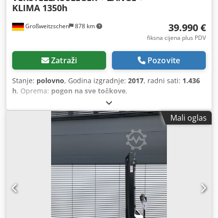
KLIMA 1350h
39.990 €
Großweitzschen
878 km
fiksna cijena plus PDV
Zatraži
Pozovite
Stanje:
polovno
, Godina izgradnje:
2017
, radni sati:
1.436
h
, Oprema:
pogon na sve točkove
,
Mali oglas