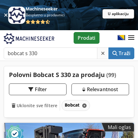
Machineseeker
U aplikaciju
Besplatno u prodavnici
Prodati
Traži
Polovni Bobcat S 330 za prodaju
(99)
Filter
Relevantnost
Bobcat
Uklonite sve filtere
Mali oglas