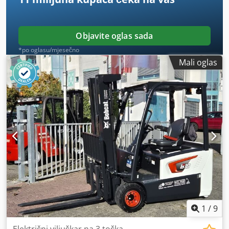
Objavite oglas sada
*po oglasu/mjesečno
Mali oglas
1
/
9
Električni viljuškar na 3 točka