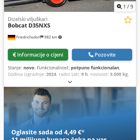
1
/
9
Dizelski viljuškari
Bobcat
D35NXS
Friedrichsdorf
982 km
Informacije o cijeni
Pozovite
Stanje:
novo
, Funkcionalnost:
potpuno funkcionalan
,
Godina izgradnje:
2024
, radni sati:
9 h
, nosivost:
3.500 kg
,
visina podizanja:
4.820 mm
, slobodno podizanje:
1.400
mm
, vrsta goriva:
dizel
, vrsta jarbola:
triplex
, građevinska
visina:
2.350 mm
, snaga:
45 kW (61,18 KS)
, širina nosača
vilica:
1.190 mm
, duljina vilica:
1.200 mm
, prazna masa:
4.850 kg
, ukupna dužina:
2.750 mm
, vrsta pogona:
Diesel
,
širina gradnje:
1.290 mm
,
Oglasite sada od 4,49 €
*
11 milijuna kupaca
čeka na vas