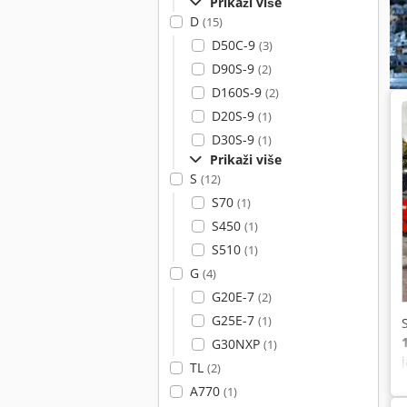
Prikaži više
D
(15)
D50C-9
(3)
D90S-9
(2)
D160S-9
(2)
D20S-9
(1)
D30S-9
(1)
Prikaži više
S
(12)
S70
(1)
S450
(1)
S510
(1)
G
(4)
G20E-7
(2)
G25E-7
(1)
G30NXP
(1)
TL
(2)
v
A770
(1)