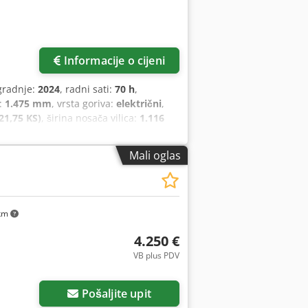
Informacije o cijeni
gradnje:
2024
, radni sati:
70 h
,
:
1.475 mm
, vrsta goriva:
električni
,
21,75 KS)
, širina nosača vilica:
1.116
na:
2.520 mm
, vrsta pogona:
Elektro
,
Mali oglas
km
4.250 €
VB plus PDV
Pošaljite upit