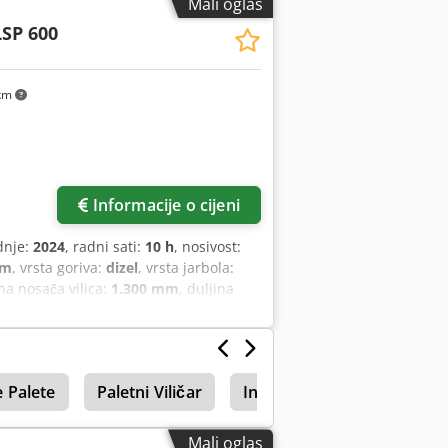
Mali oglas
LSP 600
km
Informacije o cijeni
dnje:
2024
, radni sati:
10 h
, nosivost:
mm
, vrsta goriva:
dizel
, vrsta jarbola:
ina nosača vilica:
1.300 mm
, duljina
m
, vrsta pogona:
Diesel
, širina gradnje:
e Palete
Paletni Viličar
Initialhub
Mali oglas