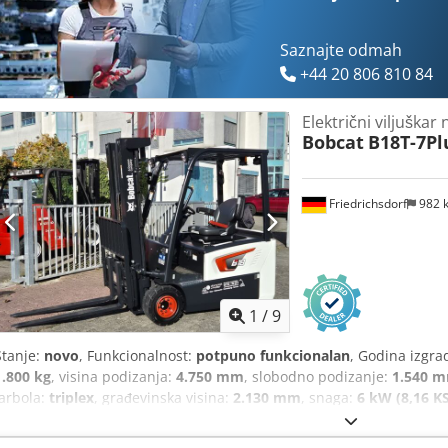
Saznajte odmah
+44 20 806 810 84
Električni viljuškar 
Bobcat
B18T-7Pl
Friedrichsdorf
982 
1
/
9
Stanje:
novo
, Funkcionalnost:
potpuno funkcionalan
, Godina izgra
1.800 kg
, visina podizanja:
4.750 mm
, slobodno podizanje:
1.540 
jarbola:
triplex
, građevinska visina:
2.130 mm
, snaga:
6 kW (8,16 KS
ilica:
1.200 mm
, prazna masa:
3.250 kg
, ukupna dužina:
1.991 m
1.090 mm
,