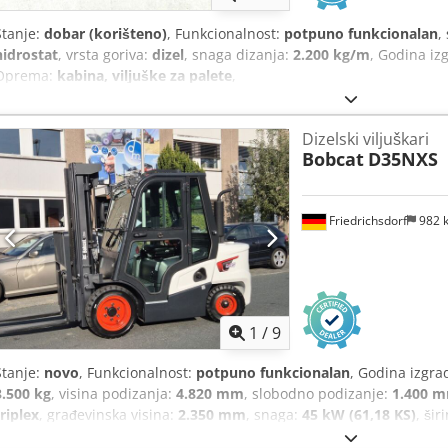
Stanje:
dobar (korišteno)
, Funkcionalnost:
potpuno funkcionalan
,
hidrostat
, vrsta goriva:
dizel
, snaga dizanja:
2.200 kg/m
, Godina iz
Oprema:
kabina, viljuške za palete
,
Dizelski viljuškari
Bobcat
D35NXS
Friedrichsdorf
982 
1
/
9
Stanje:
novo
, Funkcionalnost:
potpuno funkcionalan
, Godina izgra
3.500 kg
, visina podizanja:
4.820 mm
, slobodno podizanje:
1.400 
triplex
, građevinska visina:
2.350 mm
, snaga:
45 kW (61,18 KS)
, šir
ilica:
1.200 mm
, prazna masa:
4.850 kg
, ukupna dužina:
2.750 m