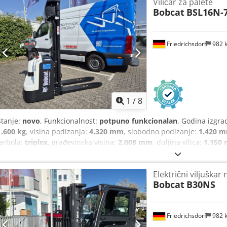
Viličar za palete
Bobcat
BSL16N-
Friedrichsdorf
982 
1
/
8
Stanje:
novo
, Funkcionalnost:
potpuno funkcionalan
, Godina izgra
1.600 kg
, visina podizanja:
4.320 mm
, slobodno podizanje:
1.420 
jarbola:
triplex
, građevinska visina:
2.008 mm
, duljina vilica:
1.150
dužina:
1.964 mm
, vrsta pogona:
Elektro
, širina gradnje:
820 mm
,
Električni viljuškar
Bobcat
B30NS
Friedrichsdorf
982 