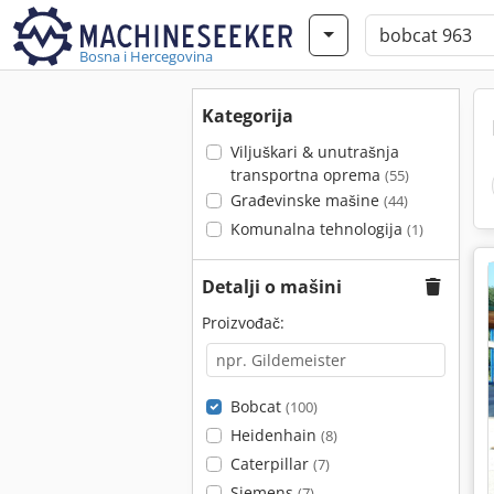
Bosna i Hercegovina
Kategorija
Viljuškari & unutrašnja
transportna oprema
(55)
Građevinske mašine
(44)
Komunalna tehnologija
(1)
Detalji o mašini
Proizvođač:
Bobcat
(100)
Heidenhain
(8)
Caterpillar
(7)
Siemens
(7)