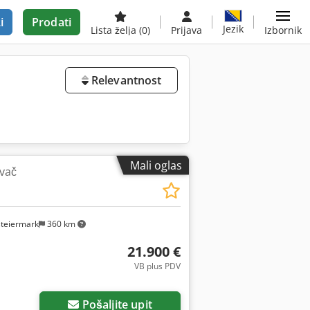
i
Prodati
Jezik
Lista želja
(0)
Prijava
Izbornik
Relevantnost
Mali oglas
ivač
steiermark
360 km
21.900 €
VB plus PDV
Pošaljite upit