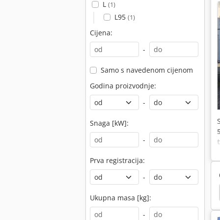
L
(1)
L95
(1)
Cijena:
-
Samo s navedenom cijenom
Godina proizvodnje:
-
Snaga [kW]:
-
v
Prva registracija:
-
škar Dizel
Viljuskari
Paletni Viljuskari
Heli
Ukupna masa [kg]:
-