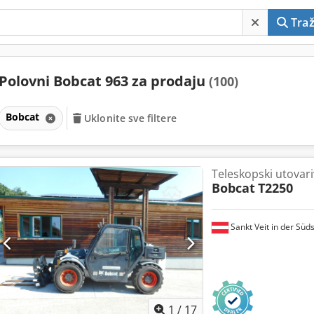
Traž
Polovni Bobcat 963 za prodaju
(100)
Bobcat
Uklonite sve filtere
Teleskopski utovar
Bobcat
T2250
Sankt Veit in der Süd
1
/
17