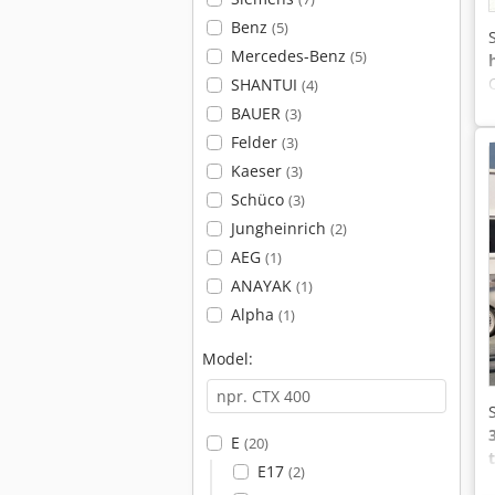
Benz
(5)
Mercedes-Benz
(5)
SHANTUI
(4)
BAUER
(3)
Felder
(3)
Kaeser
(3)
Schüco
(3)
Jungheinrich
(2)
AEG
(1)
ANAYAK
(1)
Alpha
(1)
Model:
E
(20)
E17
(2)
v