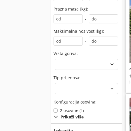
Prazna masa [kg]:
-
Maksimalna nosivost [kg]:
-
Vrsta goriva:
Tip prijenosa:
Konfiguracija osovina:
2 osovine
(1)
Prikaži više
Lokacija