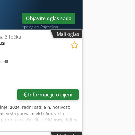
Objavite oglas sada
*po oglasu/mjesečno
Mali oglas
na 3 točka
us
km
Informacije o cijeni
dnje:
2024
, radni sati:
5 h
, nosivost:
mm
, vrsta goriva:
električni
, vrsta
)
, širina nosača vilica:
902 mm
, duljina
m
, vrsta pogona:
Elektro
, širina gradnje: