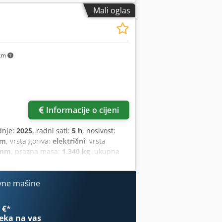
Mali oglas
km
Informacije o cijeni
dnje:
2025
, radni sati:
5 h
, nosivost:
mm
, vrsta goriva:
električni
, vrsta
 mm
, prazna masa:
1.340 kg
, ukupna
vne mašine
 €
*
eka na vas