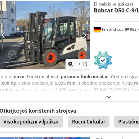
Dizelski viljuškari
Bobcat
D50 C-9/
Friedrichsdorf
982 
1
/
10
Stanje:
novo
, Funkcionalnost:
potpuno funkcionalan
, Godina izgra
5.000 kg
, visina podizanja:
5.025 mm
, slobodno podizanje:
1.130 
triplex
, građevinska visina:
2.470 mm
, snaga:
55 kW (74,78 KS)
, šir
ilica:
1.200 mm
, prazna masa:
6.930 kg
, ukupna dužina:
3.300 m
1.455 mm
,
Otkrijte još korištenih strojeva
Visokopodizni viljuškar
Rucni Cirkular
Plastičn