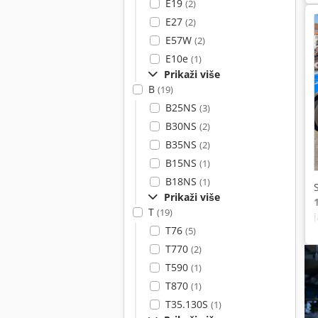
E19
(2)
E27
(2)
E57W
(2)
E10e
(1)
Prikaži više
B
(19)
B25NS
(3)
B30NS
(2)
B35NS
(2)
B15NS
(1)
B18NS
(1)
Prikaži više
T
(19)
T76
(5)
T770
(2)
T590
(1)
T870
(1)
T35.130S
(1)