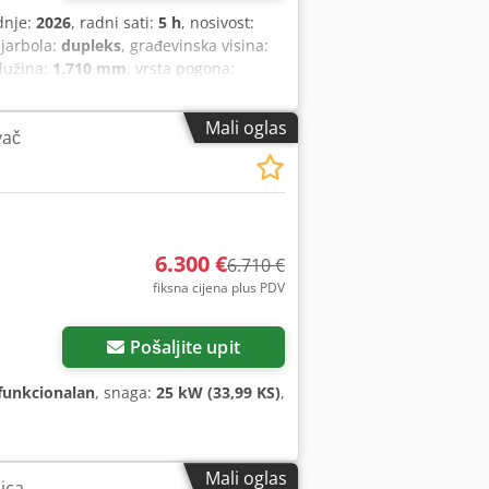
dnje:
2026
, radni sati:
5 h
, nosivost:
 jarbola:
dupleks
, građevinska visina:
dužina:
1.710 mm
, vrsta pogona:
Mali oglas
vač
6.300 €
6.710 €
fiksna cijena plus PDV
Pošaljite upit
funkcionalan
, snaga:
25 kW (33,99 KS)
,
Mali oglas
ica