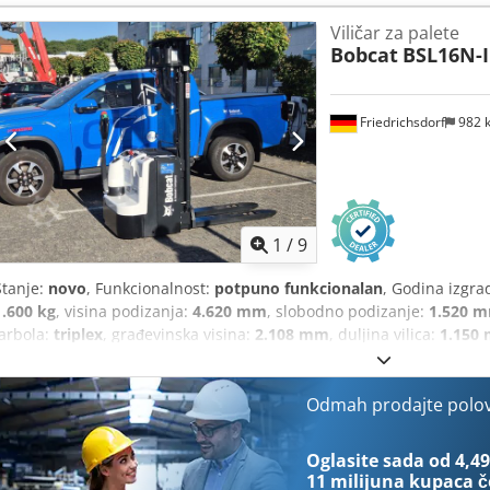
1.290 mm
,
Viličar za palete
Bobcat
BSL16N-I
Friedrichsdorf
982 
1
/
9
Stanje:
novo
, Funkcionalnost:
potpuno funkcionalan
, Godina izgra
1.600 kg
, visina podizanja:
4.620 mm
, slobodno podizanje:
1.520 
jarbola:
triplex
, građevinska visina:
2.108 mm
, duljina vilica:
1.150
dužina:
1.964 mm
, vrsta pogona:
Elektro
, širina gradnje:
820 mm
,
Odmah prodajte polo
Oglasite sada od 4,49
11 milijuna kupaca
č