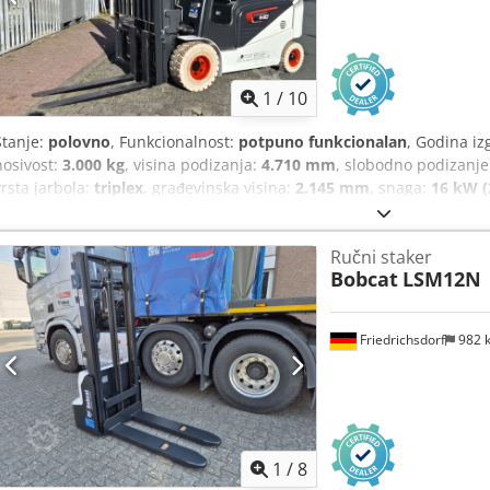
1
/
10
Stanje:
polovno
, Funkcionalnost:
potpuno funkcionalan
, Godina iz
nosivost:
3.000 kg
, visina podizanja:
4.710 mm
, slobodno podizanje
vrsta jarbola:
triplex
, građevinska visina:
2.145 mm
, snaga:
16 kW (
mm
, duljina vilica:
1.200 mm
, prazna masa:
4.850 kg
, ukupna duži
širina gradnje:
1.244 mm
,
Ručni staker
Bobcat
LSM12N
Friedrichsdorf
982 
1
/
8