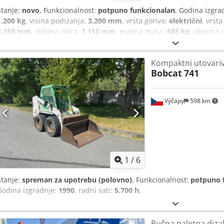
Stanje:
novo
, Funkcionalnost:
potpuno funkcionalan
, Godina izgra
1.200 kg
, visina podizanja:
3.200 mm
, vrsta goriva:
električni
, vrsta
2.150 mm
, duljina vilica:
1.150 mm
, prazna masa:
585 kg
, ukupna 
Elektro
, širina gradnje:
800 mm
,
Kompaktni utovari
Bobcat
741
Výčapy
598 km
1
/
6
Stanje:
spreman za upotrebu (polovno)
, Funkcionalnost:
potpuno 
Godina izgradnje:
1990
, radni sati:
5.700 h
,
Ručna paletna dizal