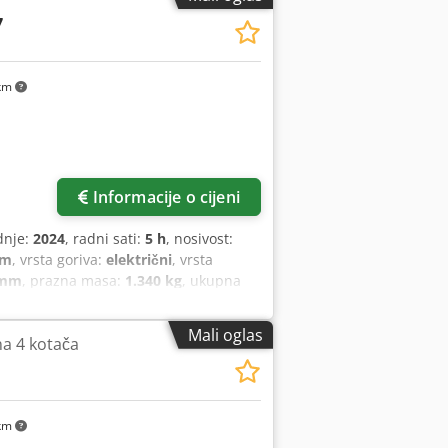
7
km
Informacije o cijeni
dnje:
2024
, radni sati:
5 h
, nosivost:
mm
, vrsta goriva:
električni
, vrsta
 mm
, prazna masa:
1.340 kg
, ukupna
Mali oglas
 na 4 kotača
km