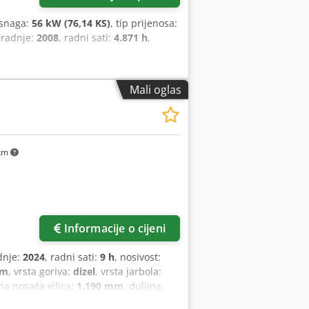
 snaga:
56 kW (76,14 KS)
, tip prijenosa:
gradnje:
2008
, radni sati:
4.871 h
,
Mali oglas
km
Informacije o cijeni
dnje:
2024
, radni sati:
9 h
, nosivost:
mm
, vrsta goriva:
dizel
, vrsta jarbola:
ina nosača vilica:
1.190 mm
, duljina
m
, vrsta pogona:
Diesel
, širina gradnje: