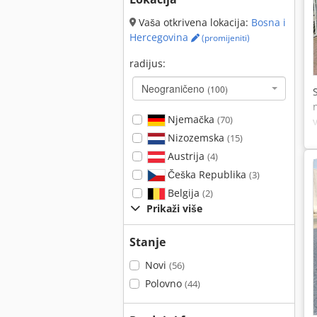
Vaša otkrivena lokacija:
Bosna i
Hercegovina
(promijeniti)
radijus:
Neograničeno
(100)
Njemačka
(70)
Nizozemska
(15)
Austrija
(4)
Češka Republika
(3)
Belgija
(2)
Prikaži više
Stanje
Novi
(56)
Polovno
(44)