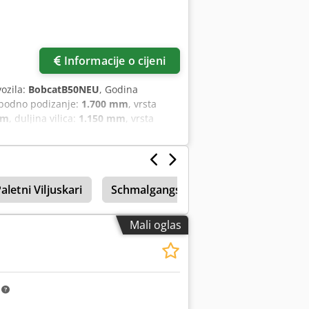
Informacije o cijeni
vozila:
BobcatB50NEU
, Godina
obodno podizanje:
1.700 mm
, vrsta
mm
, duljina vilica:
1.150 mm
, vrsta
aletni Viljuskari
Schmalgangstapler Linde
Visoko
Mali oglas
m