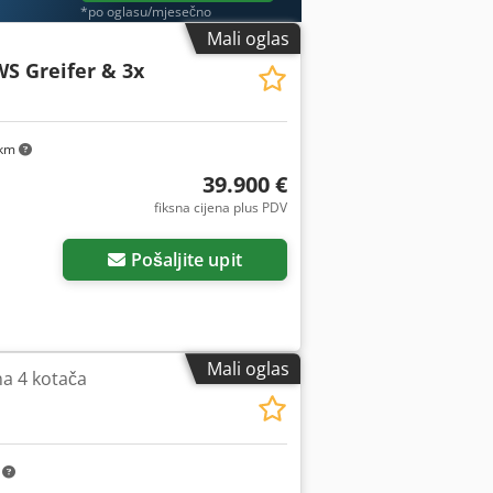
*po oglasu/mjesečno
Mali oglas
S Greifer & 3x
 km
39.900 €
fiksna cijena plus PDV
Pošaljite upit
Mali oglas
 na 4 kotača
m