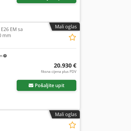
Mali oglas
 E26 EM sa
20 mm
km
20.930 €
fiksna cijena plus PDV
Pošaljite upit
Mali oglas