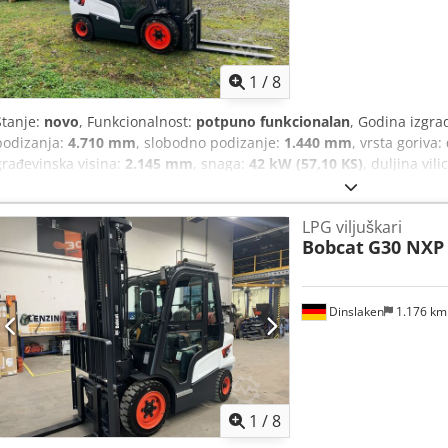
1
/
8
Stanje:
novo
, Funkcionalnost:
potpuno funkcionalan
, Godina izgra
podizanja:
4.710 mm
, slobodno podizanje:
1.440 mm
, vrsta goriva:
građevinska visina:
2.145 mm
, snaga:
42 kW (57,10 KS)
, duljina vili
LPG viljuškari
Bobcat
G30 NXP
Dinslaken
1.176 k
1
/
8