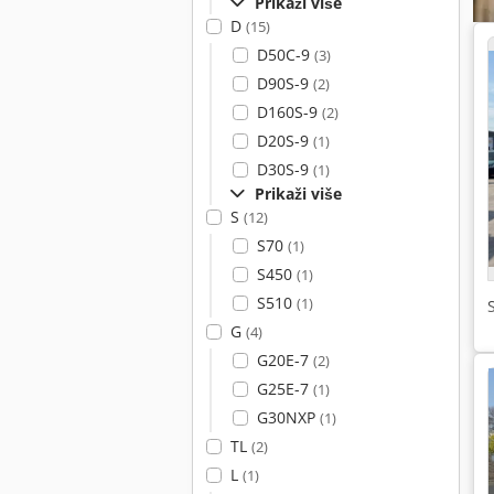
Prikaži više
D
(15)
D50C-9
(3)
D90S-9
(2)
D160S-9
(2)
D20S-9
(1)
D30S-9
(1)
Prikaži više
S
(12)
S70
(1)
S450
(1)
S510
(1)
G
(4)
G20E-7
(2)
G25E-7
(1)
G30NXP
(1)
TL
(2)
L
(1)