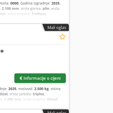
vozila:
0000
, Godina izgradnje:
2025
,
:
2.100 mm
, vrsta goriva:
plin
, vrsta
 mm
, vrsta pogona:
Treibgas
,
Mali oglas
m
Informacije o cijeni
dnje:
2025
, nosivost:
2.500 kg
, visina
dizel
, vrsta jarbola:
triplex
,
ca:
1.200 mm
, vrsta pogona:
Diesel
,