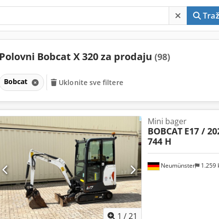
Traž
Polovni Bobcat X 320 za prodaju
(98)
Bobcat
Uklonite sve filtere
Mini bager
BOBCAT
E17 / 202
744 H
Neumünster
1.259
1
/
21