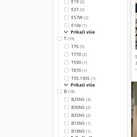
E19
(2)
E27
(2)
E57W
(2)
E10e
(1)
Prikaži više
T
(19)
T76
(5)
T770
(2)
T590
(1)
T870
(1)
v
T35.130S
(1)
Prikaži više
B
(18)
B25NS
(3)
B30NS
(2)
B35NS
(2)
B15NS
(1)
B18NS
(1)