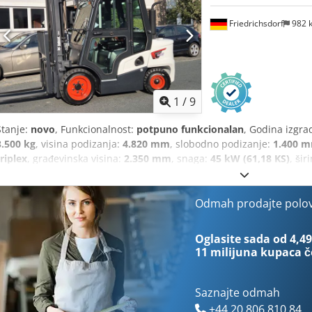
Friedrichsdorf
982 
1
/
9
Stanje:
novo
, Funkcionalnost:
potpuno funkcionalan
, Godina izgra
3.500 kg
, visina podizanja:
4.820 mm
, slobodno podizanje:
1.400 
triplex
, građevinska visina:
2.350 mm
, snaga:
45 kW (61,18 KS)
, šir
ilica:
1.200 mm
, prazna masa:
4.850 kg
, ukupna dužina:
2.750 m
1.290 mm
,
Odmah prodajte polo
Oglasite sada od 4,49
11 milijuna kupaca
č
Saznajte odmah
+44 20 806 810 84