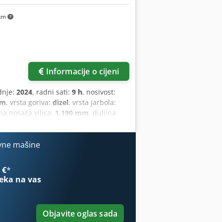
km
Informacije o cijeni
dnje:
2024
, radni sati:
9 h
, nosivost:
mm
, vrsta goriva:
dizel
, vrsta jarbola:
ina nosača vilica:
1.190 mm
, duljina
m
, vrsta pogona:
Diesel
, širina gradnje:
vne mašine
 €
*
eka na vas
Objavite oglas sada