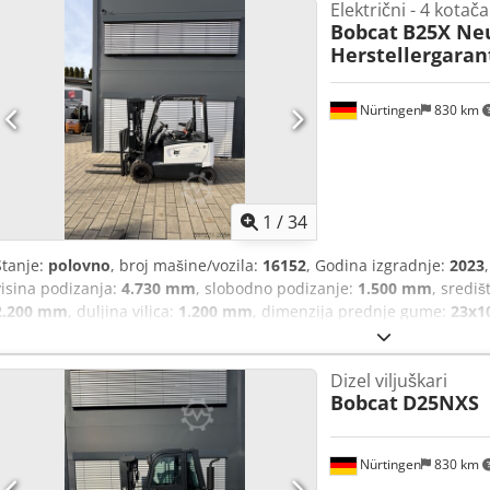
Električni - 4 kotača
Bobcat
B25X Ne
Herstellergaran
Nürtingen
830 km
1
/
34
Stanje:
polovno
, broj mašine/vozila:
16152
, Godina izgradnje:
2023
visina podizanja:
4.730 mm
, slobodno podizanje:
1.500 mm
, središ
2.200 mm
, duljina vilica:
1.200 mm
, dimenzija prednje gume:
23x1
ukupna masa:
4.627 kg
,
Dizel viljuškari
Bobcat
D25NXS
Nürtingen
830 km