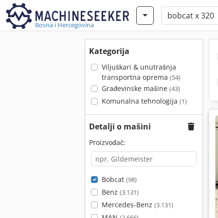
Bosna i Hercegovina
Kategorija
Viljuškari & unutrašnja
transportna oprema
(54)
Građevinske mašine
(43)
Komunalna tehnologija
(1)
Detalji o mašini
Proizvođač:
Bobcat
(98)
Benz
(3.131)
Mercedes-Benz
(3.131)
MAN
(2.666)