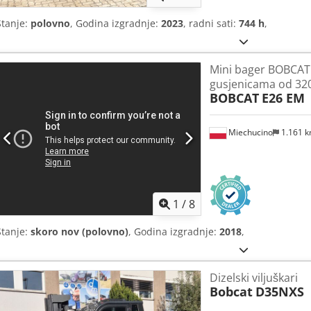
Stanje:
polovno
, Godina izgradnje:
2023
, radni sati:
744 h
,
Mini bager BOBCAT
gusjenicama od 3
BOBCAT
E26 EM
Miechucino
1.161 
1
/
8
Stanje:
skoro nov (polovno)
, Godina izgradnje:
2018
,
Dizelski viljuškari
Bobcat
D35NXS