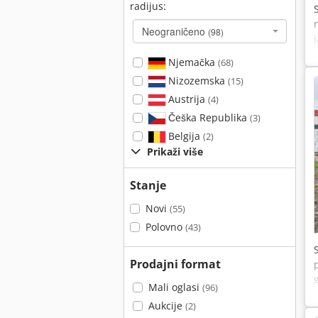
radijus:
Neograničeno
(98)
Njemačka
(68)
Nizozemska
(15)
Austrija
(4)
Češka Republika
(3)
Belgija
(2)
Prikaži više
Stanje
Novi
(55)
Polovno
(43)
Prodajni format
Mali oglasi
(96)
Aukcije
(2)