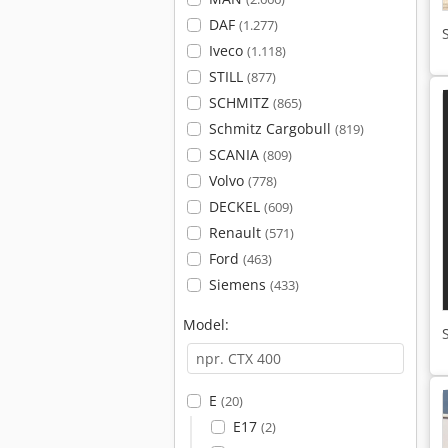
DAF
(1.277)
Iveco
(1.118)
STILL
(877)
SCHMITZ
(865)
Schmitz Cargobull
(819)
SCANIA
(809)
Volvo
(778)
DECKEL
(609)
Renault
(571)
Ford
(463)
Siemens
(433)
Model:
E
(20)
E17
(2)