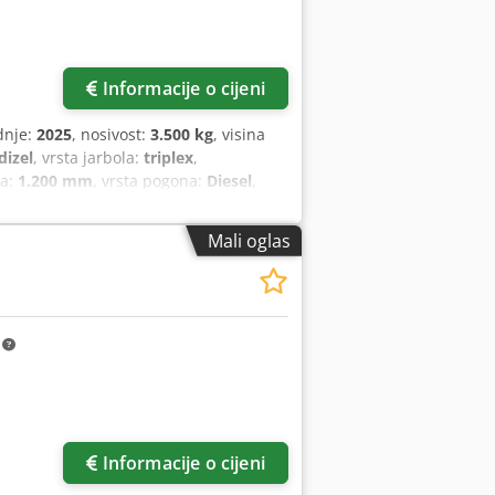
Informacije o cijeni
dnje:
2025
, nosivost:
3.500 kg
, visina
dizel
, vrsta jarbola:
triplex
,
ca:
1.200 mm
, vrsta pogona:
Diesel
,
Mali oglas
m
Informacije o cijeni