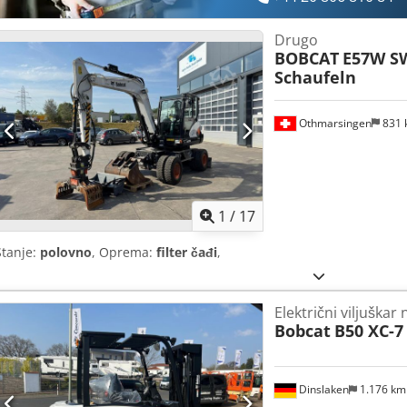
Drugo
BOBCAT
E57W SW
Schaufeln
Othmarsingen
831
1
/
17
Stanje:
polovno
, Oprema:
filter čađi
,
Električni viljuškar
Bobcat
B50 XC-7
Dinslaken
1.176 k