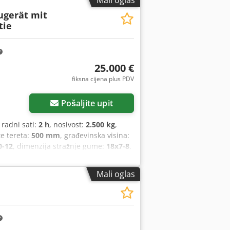
Mali oglas
ugerät mit
tie
25.000 €
fiksna cijena plus PDV
Pošaljite upit
, radni sati:
2 h
, nosivost:
2.500 kg
,
te tereta:
500 mm
, građevinska visina:
0-12
, dimenzija stražnje gume:
18x7-8
,
Mali oglas