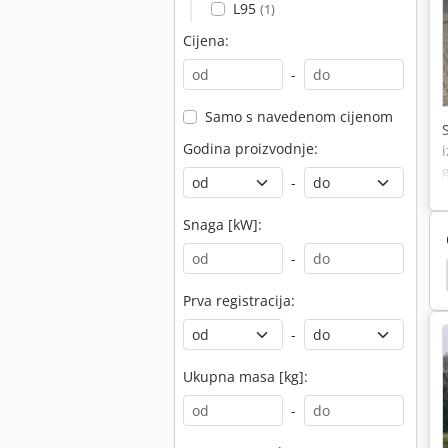
L95
(1)
Cijena:
-
Samo s navedenom cijenom
Godina proizvodnje:
-
Snaga [kW]:
-
Plastične Palete
Initialhub
Paletni Viličar
Prva registracija:
-
Ukupna masa [kg]:
-