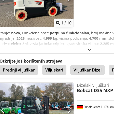
1
/
10
Stanje:
novo
, Funkcionalnost:
potpuno funkcionalan
, broj mašine/
izgradnje:
2025
, nosivost:
4.999 kg
, visina podizanja:
4.700 mm
, sl
goriva:
električni
, vrsta jarbola:
triplex
, građevinska visina:
2.285 
pogona:
Elektro
,
Otkrijte još korištenih strojeva
Prednji viljuškar
Viljuskari
Viljuškar Dizel
P
Dizelski viljuškari
Bobcat
D35 NXP
Dinslaken
1.176 k