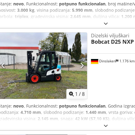
Stanje:
novo
, Funkcionalnost:
potpuno funkcionalan
, broj mašine/
nosivost:
3.000 kg
, visina podizanja:
5.990 mm
, slobodno podizanje
jarbola:
triplex
, građevinska visina:
2.645 mm
, duljina vilica:
1.200
Dizelski viljuškari
Bobcat
D25 NXP
Dinslaken
1.176 k
1
/
8
Stanje:
novo
, Funkcionalnost:
potpuno funkcionalan
, Godina izgra
podizanja:
4.710 mm
, slobodno podizanje:
1.440 mm
, vrsta goriva:
građevinska visina:
2.145 mm
, snaga:
42 kW (57,10 KS)
, duljina vili