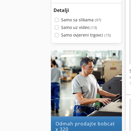
Detalji
Samo sa slikama
(97)
Samo uz video
(13)
Samo ovjereni trgovci
(15)
Odmah prodajte bobcat
x 320