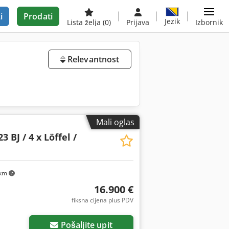
i
Prodati
Jezik
Lista želja
(0)
Prijava
Izbornik
Relevantnost
Mali oglas
3 BJ / 4 x Löffel /
 km
16.900 €
fiksna cijena plus PDV
Pošaljite upit