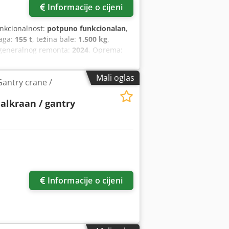
Informacije o cijeni
unkcionalnost:
potpuno funkcionalan
,
naga:
155 t
, težina bale:
1.500 kg
,
 generalnog remonta:
2024
, Oprema:
Mali oglas
Gantry crane /
aalkraan / gantry
Informacije o cijeni