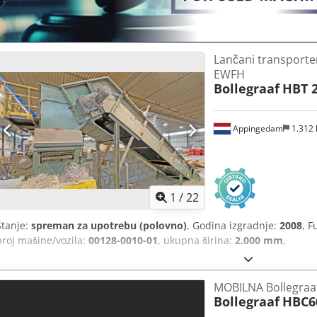
Lančani transport
EWFH
Bollegraaf
HBT 2
Appingedam
1.312
1
/
22
Stanje:
spreman za upotrebu (polovno)
, Godina izgradnje:
2008
, F
broj mašine/vozila:
00128-0010-01
, ukupna širina:
2.000 mm
,
MOBILNA Bollegraaf
Bollegraaf
HBC6