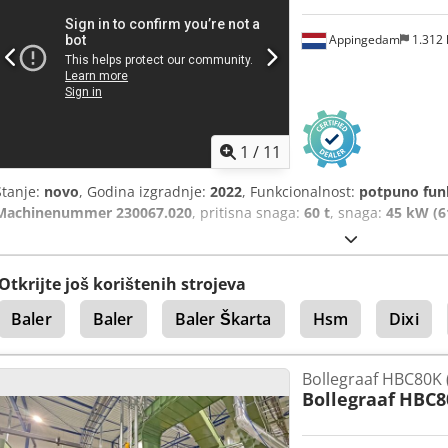
Appingedam
1.312
1
/
11
Stanje:
novo
, Godina izgradnje:
2022
, Funkcionalnost:
potpuno fun
Machinenummer 230067.020
, pritisna snaga:
60 t
, snaga:
45 kW (6
Otkrijte još korištenih strojeva
Baler
Baler
Baler Škarta
Hsm
Dixi
Bollegraaf HBC80K 
Bollegraaf
HBC8