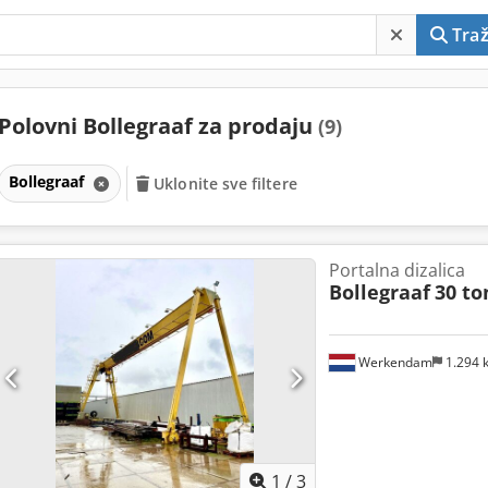
Traž
Polovni Bollegraaf za prodaju
(9)
Bollegraaf
Uklonite sve filtere
Portalna dizalica
Bollegraaf
30 to
Werkendam
1.294
1
/
3