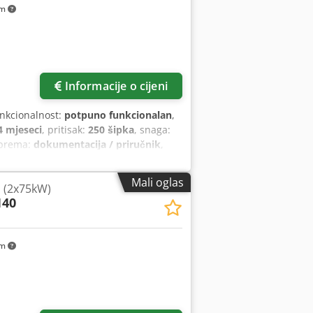
km
Informacije o cijeni
unkcionalnost:
potpuno funkcionalan
,
4 mjeseci
, pritisak:
250 šipka
, snaga:
Oprema:
dokumentacija / priručnik
,
Mali oglas
 (2x75kW)
140
km