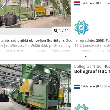
Siddeburen
1.305 
1
/
11
Stanje:
radionički obnovljen (korišten)
, Godina izgradnje:
2003
, F
broj mašine/vozila:
W230-028
, pritisna snaga:
80 t
, jamstveni rok:
2
45 kW (61,18 KS)
, godina posljednjeg generalnog remonta:
2024
, 
Bollegraaf HBC140s
Bollegraaf
HBC 
Siddeburen
1.306 