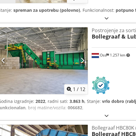
Stanje:
spreman za upotrebu (polovno)
, Funkcionalnost:
potpuno 
Postrojenje za sort
Bollegraaf & Lu
Oss
1.257 km
1
/
12
Godina izgradnje:
2022
, radni sati:
3.863 h
, Stanje:
vrlo dobro (rabl
funkcionalan
, broj mašine/vozila:
006682
,
Bollegraaf HBC80K 
Bollegraaf
HBC80