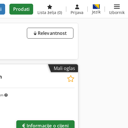
i
Prodati
Jezik
Lista želja
(0)
Prijava
Izbornik
Relevantnost
Mali oglas
n
 km
Informacije o cijeni