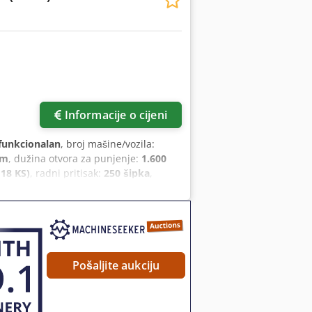
Informacije o cijeni
funkcionalan
, broj mašine/vozila:
mm
, dužina otvora za punjenje:
1.600
,18 KS)
, radni pritisak:
250 šipka
,
Pošaljite aukciju