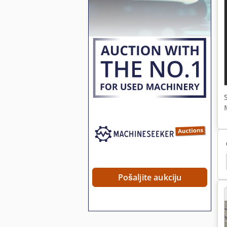
Comansa Kran
Jib Crane
Pošaljite aukciju