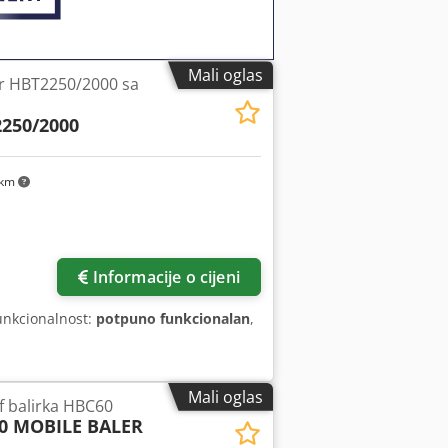
Mali oglas
er HBT2250/2000 sa
250/2000
 km
Informacije o cijeni
unkcionalnost:
potpuno funkcionalan
,
Mali oglas
 balirka HBC60
0 MOBILE BALER