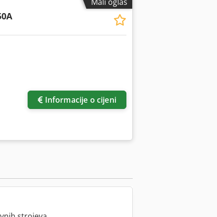
Mali oglas
50A
Informacije o cijeni
vnih strojeva.