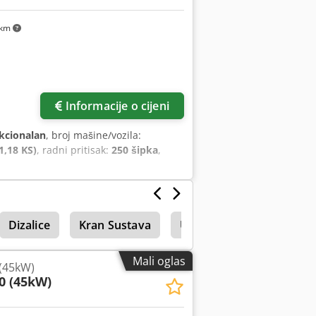
 km
Informacije o cijeni
kcionalan
, broj mašine/vozila:
1,18 KS)
, radni pritisak:
250 šipka
,
Dizalice
Kran Sustava
Utovara Kran
Mali oglas
(45kW)
0 (45kW)