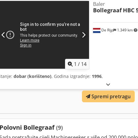
Baler
Bollegraaf
HBC 
De Rijp
1.349 km
1
/
14
Stanje:
dobar (korišteno)
, Godina izgradnje:
1996
,
Spremi pretragu
Polovni Bollegraaf
(9)
Sada pretražujte cijeli Machineseeker s više od 200.000 polo