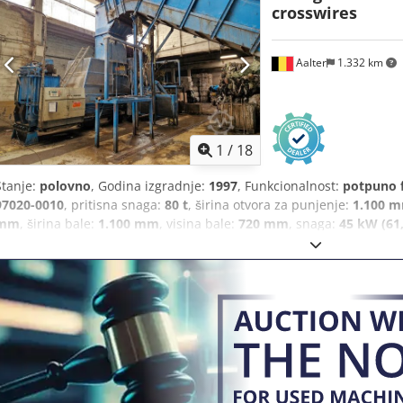
crosswires
Aalter
1.332 km
1
/
18
Stanje:
polovno
, Godina izgradnje:
1997
, Funkcionalnost:
potpuno 
97020-0010
, pritisna snaga:
80 t
, širina otvora za punjenje:
1.100 
mm
, širina bale:
1.100 mm
, visina bale:
720 mm
, snaga:
45 kW (61
Oprema:
dokumentacija / priručnik
,