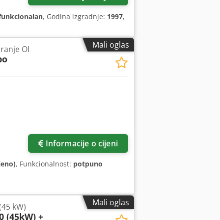
funkcionalan
, Godina izgradnje:
1997
,
Mali oglas
iranje OI
bo
Informacije o cijeni
jeno)
, Funkcionalnost:
potpuno
Mali oglas
(45 kW)
 (45kW) +