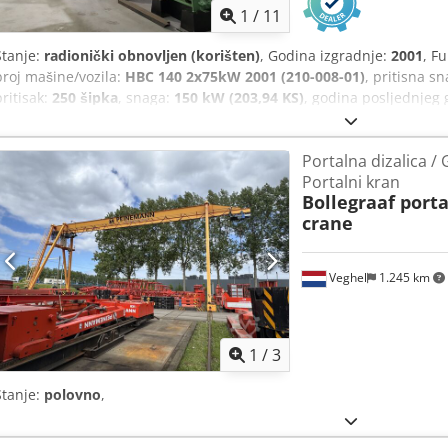
1
/
11
Stanje:
radionički obnovljen (korišten)
, Godina izgradnje:
2001
, F
broj mašine/vozila:
HBC 140 2x75kW 2001 (210-008-01)
, pritisna s
pritisak:
250 šipka
, snaga:
150 kW (203,94 KS)
, godina posljednjeg
dokumentacija / priručnik
,
Portalna dizalica / 
Portalni kran
Bollegraaf port
crane
Veghel
1.245 km
1
/
3
Stanje:
polovno
,