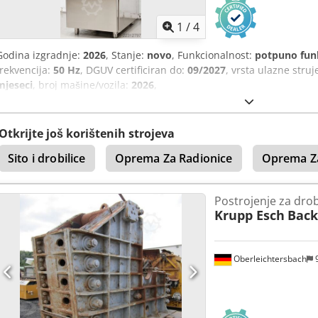
1
/
4
Godina izgradnje:
2026
, Stanje:
novo
, Funkcionalnost:
potpuno fun
frekvencija:
50 Hz
, DGUV certificiran do:
09/2027
, vrsta ulazne struj
mjeseci
, broj mašine/vozila:
2026
,
Otkrijte još korištenih strojeva
Sito i drobilice
Oprema Za Radionice
Oprema Z
Postrojenje za drob
Krupp Esch
Back
Oberleichtersbach