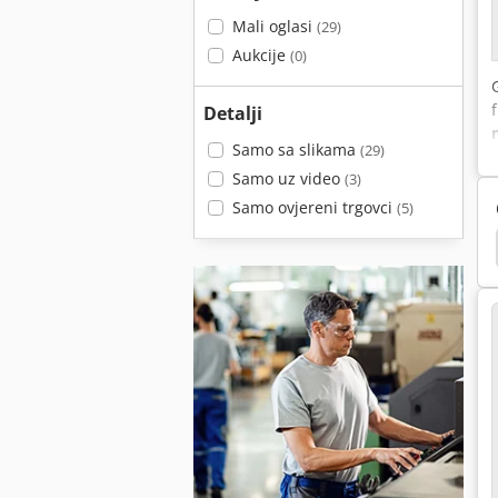
Mali oglasi
(29)
Aukcije
(0)
Detalji
Samo sa slikama
(29)
Samo uz video
(3)
Samo ovjereni trgovci
(5)
Giljotina
Sandvik
Sandvik Dx 780
Zeno