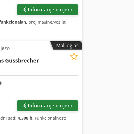
Informacije o cijeni
funkcionalan
, broj mašine/vozila:
Mali oglas
ljezo
ms
Gussbrecher
Informacije o cijeni
adni sati:
4.308 h
, Funkcionalnost: