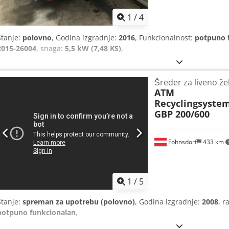
1
/
4
Stanje:
polovno
, Godina izgradnje:
2016
, Funkcionalnost:
potpuno 
2015-26004
, snaga:
5,5 kW (7,48 KS)
,
Šreder za liveno že
ATM
Recyclingsyste
GBP 200/600
Fohnsdorf
433 km
1
/
5
Stanje:
spreman za upotrebu (polovno)
, Godina izgradnje:
2008
, r
potpuno funkcionalan
,