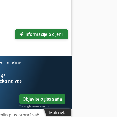
Informacije o cijeni
vne mašine
 €
*
eka na vas
Objavite oglas sada
*po oglasu/mjesečno
Mali oglas
 mlin plus otprašivač