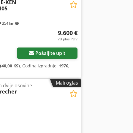
E-KEN
105
354 km
9.600 €
VB plus PDV
Pošaljite upit
(40,00 KS)
, Godina izgradnje:
1976
,
Mali oglas
a dvije osovine
recher