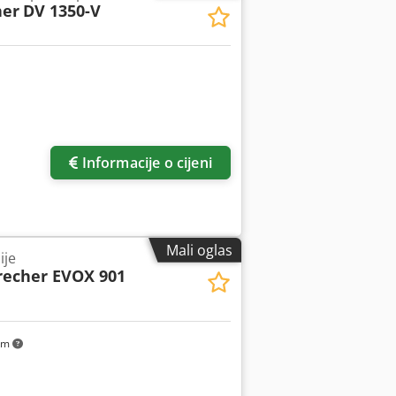
her
DV 1350-V
Informacije o cijeni
Mali oglas
ije
recher EVOX 901
km