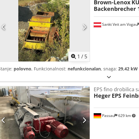
Brown-Lenox
KU
Backenbrecher 
Sankt Veit am Vogau
1
/
5
Stanje:
polovno
, Funkcionalnost:
nefunkcionalan
, snaga:
29,42 kW 
EPS fino drobilica s
Heger
EPS Feinb
Passau
629 km