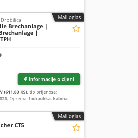
Mali oglas
 Drobilica
le Brechanlage |
Brechanlage |
 TPH
Informacije o cijeni
W (611,83 KS)
, tip prijenosa:
026
, Oprema:
hidraulika, kabina
,
Mali oglas
cher CT5