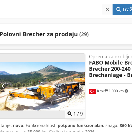
Traž
Polovni Brecher za prodaju
(29)
Oprema za droblje
FABO Mobile Bre
Brecher
200-240
Brechanlage - B
İzmir
1.000 km
1
/
9
Stanje:
novo
, Funkcionalnost:
potpuno funkcionalan
, snaga:
360 k
ukupna masa:
35.000 kg
, Godina izgradnje:
2026
,