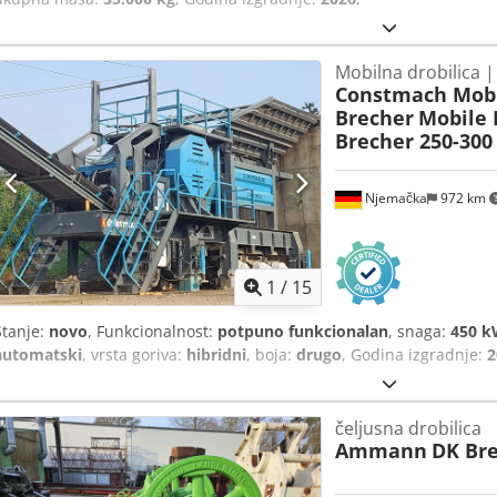
Mobilna drobilica |
Constmach Mobi
Brecher
Mobile 
Brecher 250-300
Njemačka
972 km
1
/
15
Stanje:
novo
, Funkcionalnost:
potpuno funkcionalan
, snaga:
450 k
automatski
, vrsta goriva:
hibridni
, boja:
drugo
, Godina izgradnje:
2
čeljusna drobilica
Ammann
DK Bre