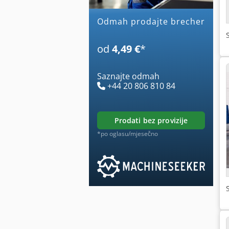
Odmah prodajte brecher
od
4,49 €
*
Saznajte odmah
+44 20 806 810 84
prodati bez provizije
*po oglasu/mjesečno