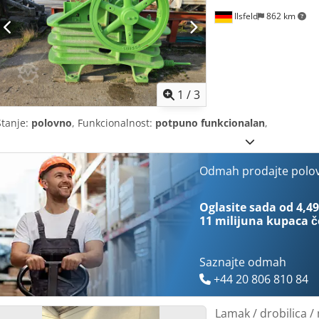
Ilsfeld
862 km
1
/
3
Stanje:
polovno
, Funkcionalnost:
potpuno funkcionalan
,
Odmah prodajte polo
Oglasite sada od 4,49
11 milijuna kupaca
č
Saznajte odmah
+44 20 806 810 84
Lamak / drobilica /