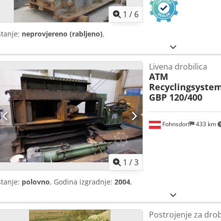
1
/
6
Stanje:
neprovjereno (rabljeno)
,
Livena drobilica
ATM
Recyclingsyste
GBP 120/400
Fohnsdorf
433 km
1
/
3
Stanje:
polovno
, Godina izgradnje:
2004
,
Postrojenje za drob