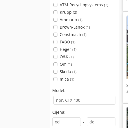
ATM Recyclingsystems
(2)
Krupp
(2)
Ammann
(1)
Brown-Lenox
(1)
Constmach
(1)
FABO
(1)
Heger
(1)
O&K
(1)
Om
(1)
Skoda
(1)
mica
(1)
Model:
Cijena:
-