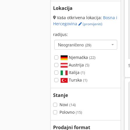
Lokacija
Vaša otkrivena lokacija:
Bosna i
Hercegovina
(promijeniti)
radijus:
Neograničeno
(29)
Njemačka
(22)
Austrija
(5)
Italija
(1)
Turska
(1)
Stanje
Novi
(14)
Polovno
(15)
Prodajni format