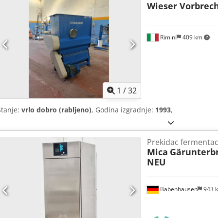
Wieser Vorbrec
Rimini
409 km
1
/
32
Stanje:
vrlo dobro (rabljeno)
, Godina izgradnje:
1993
,
Prekidac fermentac
Mica
Gärunterb
NEU
Babenhausen
943 