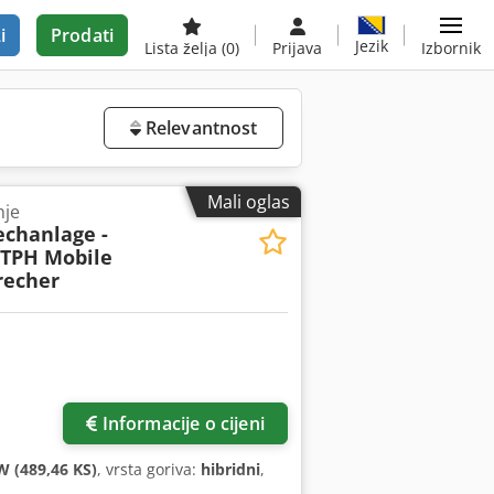
i
Prodati
Jezik
Lista želja
(0)
Prijava
Izbornik
Relevantnost
Mali oglas
nje
chanlage -
 TPH Mobile
recher
Informacije o cijeni
W (489,46 KS)
, vrsta goriva:
hibridni
,