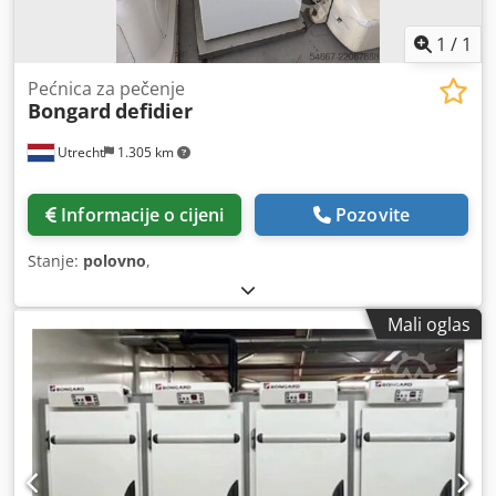
1
/
1
Pećnica za pečenje
Bongard
defidier
Utrecht
1.305 km
Informacije o cijeni
Pozovite
Stanje:
polovno
,
Mali oglas