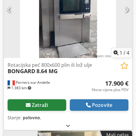
1
/
4
Rotacijska peć 800x600 plin ili lož ulje
BONGARD
8.64 MG
17.900 €
Perriers-sur-Andelle
1.383 km
fiksna cijena plus PDV
Zatraži
Pozovite
Stanje:
polovno
,
Mali oglas