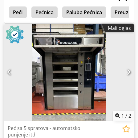
e
Peći
Pećnica
Paluba Pećnica
Preuzmite
Mali oglas
1
/
2
Peć sa 5 spratova - automatsko
punjenje itd