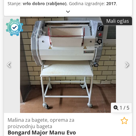
Stanje:
vrlo dobro (rabljeno)
, Godina izgradnje:
2017
,
Mali oglas
1
/
5
Mašina za bagete, oprema za
proizvodnju bageta
Bongard
Major Manu Evo