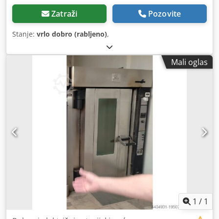
Zatraži
Pozovite
Stanje:
vrlo dobro (rabljeno)
,
Mali oglas
1
/
1