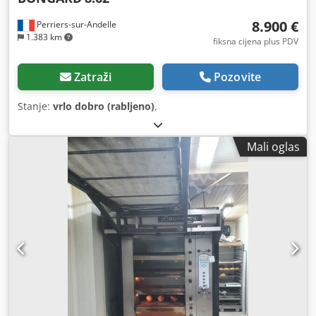
8.900 €
Perriers-sur-Andelle
1.383 km
fiksna cijena plus PDV
Zatraži
Pozovite
Stanje:
vrlo dobro (rabljeno)
,
Mali oglas