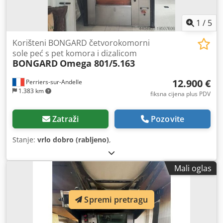
1
/
5
Korišteni BONGARD četvorokomorni
sole peć s pet komora i dizalicom
BONGARD
Omega 801/5.163
12.900 €
Perriers-sur-Andelle
1.383 km
fiksna cijena plus PDV
Zatraži
Pozovite
Stanje:
vrlo dobro (rabljeno)
,
Mali oglas
Spremi pretragu