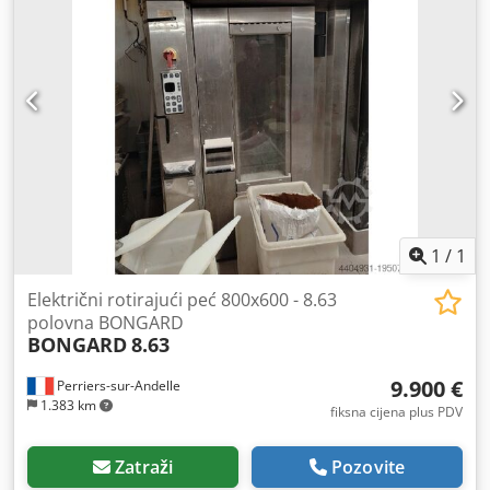
1
/
1
Električni rotirajući peć 800x600 - 8.63
polovna BONGARD
BONGARD
8.63
9.900 €
Perriers-sur-Andelle
1.383 km
fiksna cijena plus PDV
Zatraži
Pozovite