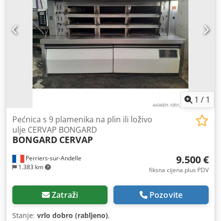
1
/
1
Pećnica s 9 plamenika na plin ili loživo
ulje CERVAP BONGARD
BONGARD
CERVAP
9.500 €
Perriers-sur-Andelle
1.383 km
fiksna cijena plus PDV
Zatraži
Pozovite
Stanje:
vrlo dobro (rabljeno)
,