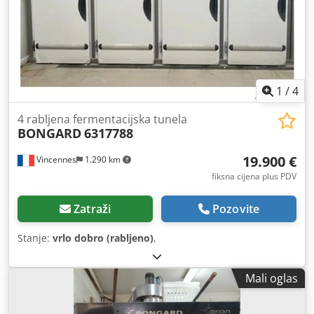
1
/
4
4 rabljena fermentacijska tunela
BONGARD
6317788
19.900 €
Vincennes
1.290 km
fiksna cijena plus PDV
Zatraži
Pozovite
Stanje:
vrlo dobro (rabljeno)
,
Mali oglas