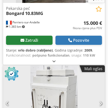
Pekarska peć
Bongard
10.83MG
15.000 €
Perriers-sur-Andelle
1.383 km
fiksna cijena plus PDV
Zatraži
Pozovite
Stanje:
vrlo dobro (rabljeno)
, Godina izgradnje:
2009
,
Funkcionalnost:
potpuno funkcionalan
, snaga:
110 kW
(149,56 KS)
, ulazna frekvencija:
50 Hz
, vrsta ulazne struje:
trofazni
, temperatura:
280 °C
, ukupna dužina:
2.062 mm
,
Mali oglas
ukupna širina:
2.251 mm
, ukupna visina:
2.492 mm
,
ukupna masa:
1.830 kg
, tip upravljanja:
CNC upravljanje
,
tip aktuacije:
mehanički
, vrsta goriva:
hibridni
, godina
posljednjeg generalnog remonta:
2026
, Oprema:
Oznaka
CE, dokumentacija / priručnik
,