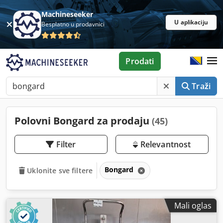
Machineseeker
U aplikaciju
Besplatno u prodavnici
Prodati
Traži
Polovni Bongard za prodaju
(45)
Filter
Relevantnost
Bongard
Uklonite sve filtere
Mali oglas