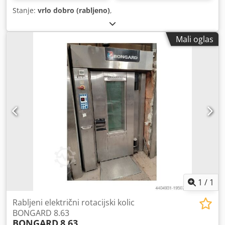
Stanje:
vrlo dobro (rabljeno)
,
Mali oglas
1
/
1
Rabljeni električni rotacijski kolic
BONGARD 8.63
BONGARD
8.63