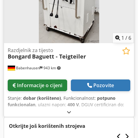
1
/
6
Razdjelnik za tijesto
Bongard
Baguett - Teigteiler
Babenhausen
943 km
Informacije o cijeni
Pozovite
Stanje:
dobar (korišteno)
, Funkcionalnost:
potpuno
funkcionalan
, ulazni napon:
400 V
, DGUV certificiran do:
07/2027
, vrsta ulazne struje:
trofazni
,
Otkrijte još korištenih strojeva