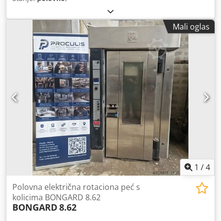
Mali oglas
1
/
4
Polovna električna rotaciona peć s
kolicima BONGARD 8.62
BONGARD
8.62