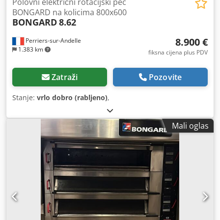
Polovni električni rotacijski peć
BONGARD na kolicima 800x600
BONGARD
8.62
8.900 €
Perriers-sur-Andelle
1.383 km
fiksna cijena plus PDV
Zatraži
Pozovite
Stanje:
vrlo dobro (rabljeno)
,
Mali oglas