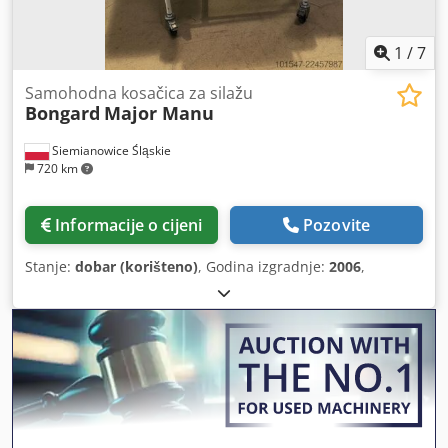
1
/
7
Samohodna kosačica za silažu
Bongard
Major Manu
Siemianowice Śląskie
720 km
Informacije o cijeni
Pozovite
Stanje:
dobar (korišteno)
, Godina izgradnje:
2006
,