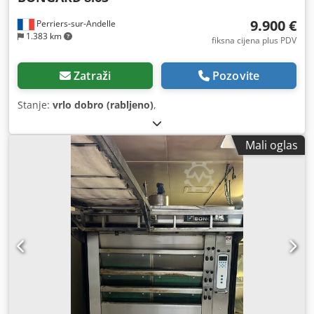
9.900 €
Perriers-sur-Andelle
1.383 km
fiksna cijena plus PDV
Zatraži
Pozovite
Stanje:
vrlo dobro (rabljeno)
,
Mali oglas