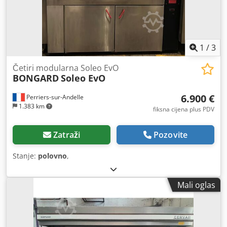
1
/
3
Četiri modularna Soleo EvO
BONGARD
Soleo EvO
6.900 €
Perriers-sur-Andelle
1.383 km
fiksna cijena plus PDV
Zatraži
Pozovite
Stanje:
polovno
,
Mali oglas