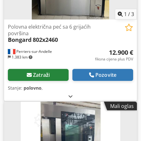
1
/
3
Polovna električna peć sa 6 grijaćih
površina
Bongard
802x2460
12.900 €
Perriers-sur-Andelle
1.383 km
fiksna cijena plus PDV
Zatraži
Pozovite
Stanje:
polovno
,
Mali oglas