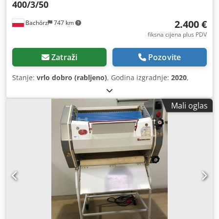
400/3/50
2.400 €
Bachórz
747 km
fiksna cijena plus PDV
Zatraži
Pozovite
Stanje:
vrlo dobro (rabljeno)
, Godina izgradnje:
2020
,
Mali oglas