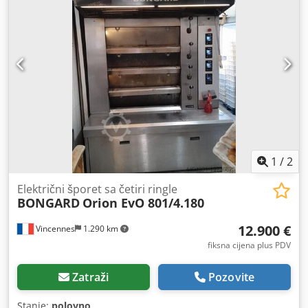
1
/
2
Električni šporet sa četiri ringle
BONGARD
Orion EvO 801/4.180
12.900 €
Vincennes
1.290 km
fiksna cijena plus PDV
Zatraži
Pozovite
Stanje:
polovno
,