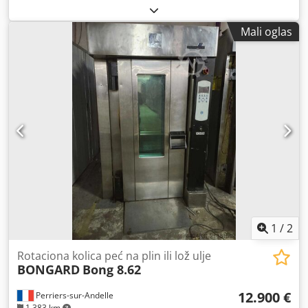
Mali oglas
1
/
2
Rotaciona kolica peć na plin ili lož ulje
BONGARD
Bong 8.62
12.900 €
Perriers-sur-Andelle
1.383 km