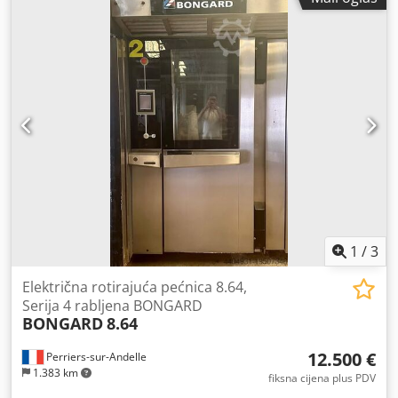
1
/
3
Električna rotirajuća pećnica 8.64,
Serija 4 rabljena BONGARD
BONGARD
8.64
12.500 €
Perriers-sur-Andelle
1.383 km
fiksna cijena plus PDV