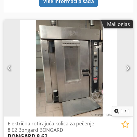
Više informacija sada
Mali oglas
1
/
1
Električna rotirajuća kolica za pečenje
8.62 Bongard BONGARD
BONGARD
8.62