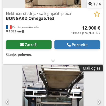
1
/
4
Električni štednjak sa 5 grijaćih ploča
BONGARD
Omega5.163
12.900 €
Perriers-sur-Andelle
1.383 km
fiksna cijena plus PDV
Zatraži
Pozovite
Stanje:
polovno
,
Mali oglas