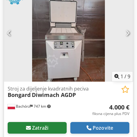
1
/
9
Stroj za dijeljenje kvadratnih peciva
Bongard
Diwimach AGDP
4.000 €
Bachórz
747 km
fiksna cijena plus PDV
Zatraži
Pozovite