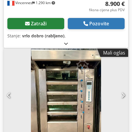
8.900 €
Vincennes
1.290 km
fiksna cijena plus PDV
Zatraži
Pozovite
Stanje:
vrlo dobro (rabljeno)
,
Mali oglas