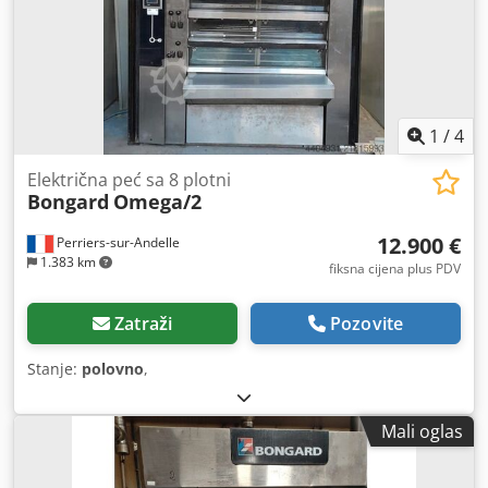
1
/
4
Električna peć sa 8 plotni
Bongard
Omega/2
12.900 €
Perriers-sur-Andelle
1.383 km
fiksna cijena plus PDV
Zatraži
Pozovite
Stanje:
polovno
,
Mali oglas