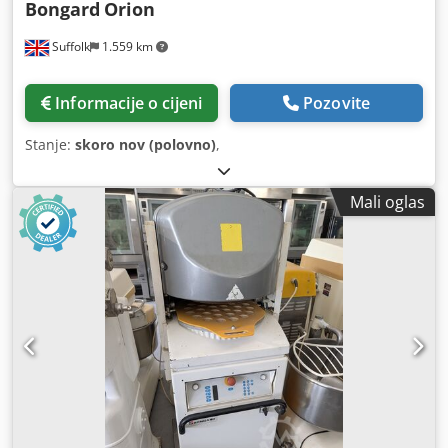
Bongard
Orion
Suffolk
1.559 km
Informacije o cijeni
Pozovite
Stanje:
skoro nov (polovno)
,
Mali oglas