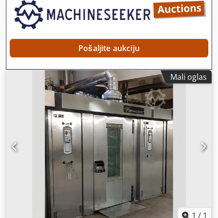
Pošaljite aukciju
Mali oglas
1
/
1