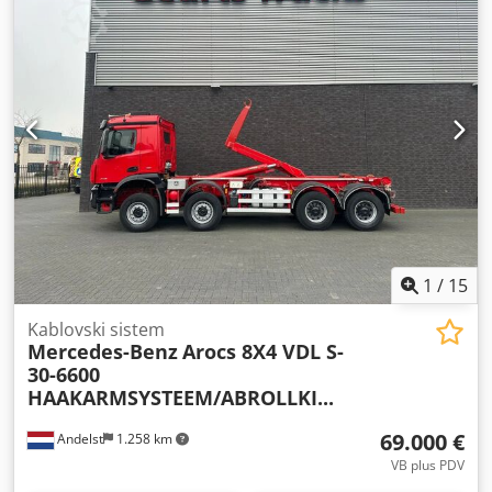
1
/
15
Kablovski sistem
Mercedes-Benz
Arocs 8X4 VDL S-
30-6600
HAAKARMSYSTEEM/ABROLLKI...
69.000 €
Andelst
1.258 km
VB plus PDV