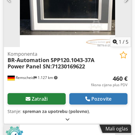
1
/
5
Komponenta
BR-Automation
5PP120.1043-37A
Power Panel SN:71230169622
460 €
Remscheid
1.127 km
fiksna cijena plus PDV
Zatraži
Pozovite
Stanje:
spreman za upotrebu (polovno)
,
Mali oglas