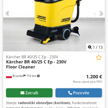
1
/
13
Kärcher BR 40/25 C Ep - 230V
Kärcher
BR 40/25 C Ep - 230V
Floor Cleaner
1.200 €
Brzesko
710 km
fiksna cijena plus PDV
Zatraži
Pozovite
Stanje:
radionički obnovljen (korišten)
, Funkcionalnost:
potpuno funkcionalan
, radna širina:
400 mm
, površinski