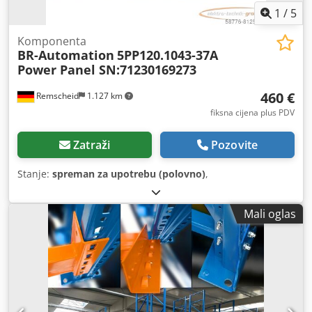
1
/
5
Komponenta
BR-Automation
5PP120.1043-37A
Power Panel SN:71230169273
460 €
Remscheid
1.127 km
fiksna cijena plus PDV
Zatraži
Pozovite
Stanje:
spreman za upotrebu (polovno)
,
Mali oglas