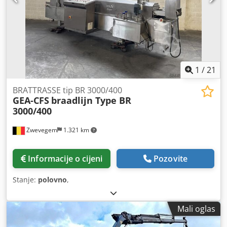
1
/
21
BRATTRASSE tip BR 3000/400
GEA-CFS
braadlijn Type BR
3000/400
Zwevegem
1.321 km
Informacije o cijeni
Pozovite
Stanje:
polovno
,
Mali oglas