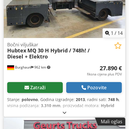
1
/
14
Bočni viljuškar
Hubtex
MQ 30 H Hybrid / 748h! /
Diesel + Elektro
27.890 €
Burghaun
962 km
fiksna cijena plus PDV
Zatraži
Pozovite
Stanje:
polovno
, Godina izgradnje:
2013
, radni sati:
748 h
,
visina podizanja:
3.310 mm
, proizvođač motora:
Hybrid
(Benzin/Elektro)
,
Mali oglas