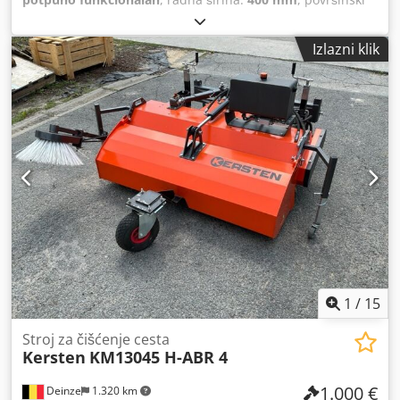
učinak:
1.600 m²/h
, ukupna masa:
55 kg
, jamstveni rok:
12
mjeseci
, ulazni napon:
230 V
, kapacitet spremnika za vodu:
Izlazni klik
25 l
,
1
/
15
Stroj za čišćenje cesta
Kersten
KM13045 H-ABR 4
1.000 €
Deinze
1.320 km