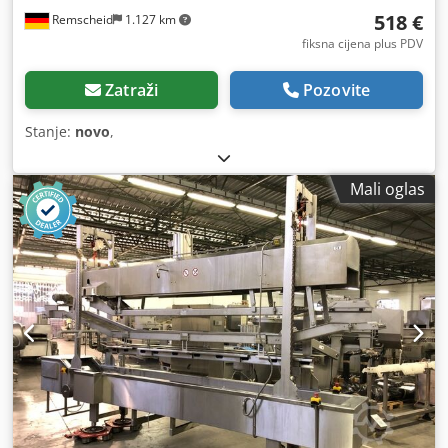
518 €
Remscheid
1.127 km
fiksna cijena plus PDV
Zatraži
Pozovite
Stanje:
novo
,
Mali oglas