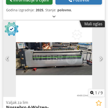
Informacije o cijeni
Pozovite
Godina izgradnje:
2025
, Stanje:
polovno
,
Mali oglas
1
/
9
Valjak za lim
Nossebro
4-Walzen-