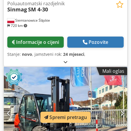
Poluautomatski razdjelnik
Sinmag
SM 4-30
Siemianowice Śląskie
720 km
Informacije o cijeni
Pozovite
Stanje:
novo
, jamstveni rok:
24 mjeseci
,
Mali oglas
Spremi pretragu