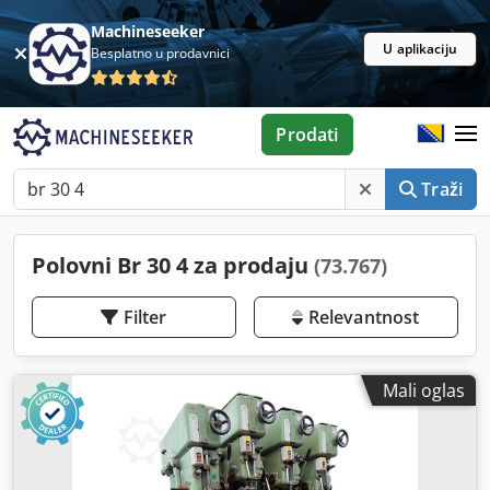
Machineseeker
U aplikaciju
Besplatno u prodavnici
Prodati
Traži
Polovni Br 30 4 za prodaju
(73.767)
Filter
Relevantnost
Mali oglas