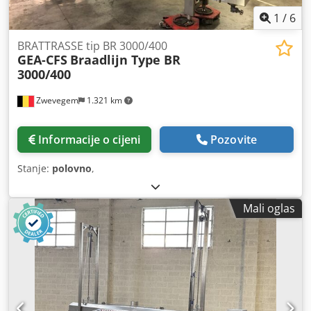
1
/
6
BRATTRASSE tip BR 3000/400
GEA-CFS
Braadlijn Type BR
3000/400
Zwevegem
1.321 km
Informacije o cijeni
Pozovite
Stanje:
polovno
,
Mali oglas