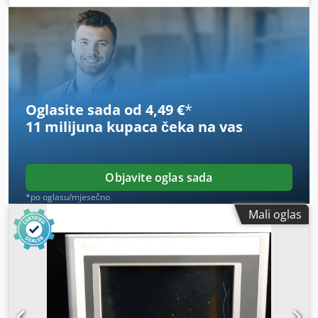
kg
, ukupna dužina:
82.200 mm
, ukupna visina:
5.000 mm
,
razmak između stubova:
3.300 mm
, visina police:
5.000
mm
, broj redova polica:
6
, slobodni raspon:
3.300 mm
,
visina okvira:
5.000 mm
, širina okvira:
1.100 mm
,
opterećenje po paru rešetkastih nosača (maks.):
3.250 kg
,
duljina police:
13.700 mm
, dužina potpore:
3.300 mm
,
Oglasite sada od 4,49 €
*
11 milijuna kupaca
čeka na vas
Objavite oglas sada
*po oglasu/mjesečno
Mali oglas