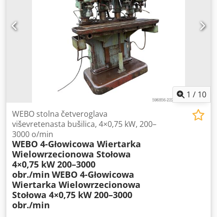
1
/
10
WEBO stolna četveroglava
viševretenasta bušilica, 4×0,75 kW, 200–
3000 o/min
WEBO 4-Głowicowa Wiertarka
Wielowrzecionowa Stołowa
4×0,75 kW 200–3000
obr./min
WEBO 4-Głowicowa
Wiertarka Wielowrzecionowa
Stołowa 4×0,75 kW 200–3000
obr./min