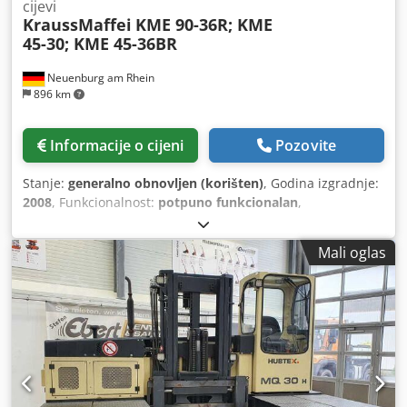
cijevi
KraussMaffei
KME 90-36R; KME
45-30; KME 45-36BR
Neuenburg am Rhein
896 km
Informacije o cijeni
Pozovite
Stanje:
generalno obnovljen (korišten)
, Godina izgradnje:
2008
, Funkcionalnost:
potpuno funkcionalan
,
Mali oglas