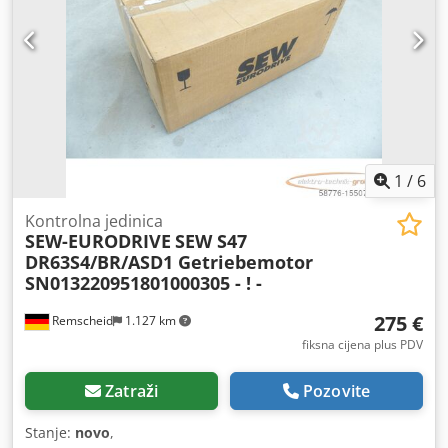
1
/
6
Kontrolna jedinica
SEW-EURODRIVE
SEW S47
DR63S4/BR/ASD1 Getriebemotor
SN013220951801000305 - ! -
275 €
Remscheid
1.127 km
fiksna cijena plus PDV
Zatraži
Pozovite
Stanje:
novo
,