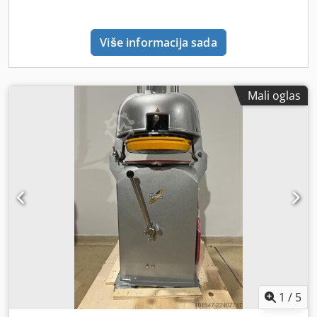
Više informacija sada
Mali oglas
1
/
5