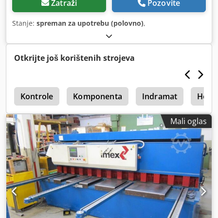
Zatraži
Pozovite
Stanje:
spreman za upotrebu (polovno)
,
Otkrijte još korištenih strojeva
n
Kontrole
Komponenta
Indramat
Heid
Mali oglas