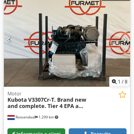
1
/
8
Motor
Kubota
V3307Cr-T. Brand new
and complete. Tier 4 EPA a...
Roosendaal
1.299 km