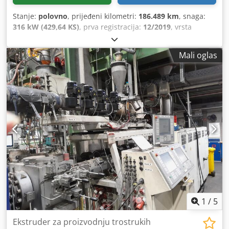
Stanje:
polovno
, prijeđeni kilometri:
186.489 km
, snaga:
316 kW (429,64 KS)
, prva registracija:
12/2019
, vrsta
goriva:
dizel
, ukupna masa:
26.000 kg
, konfiguracija
osovina:
3 osovine
, boja:
plava
, tip prijenosa:
automatski
,
Mali oglas
emisijska klasa:
Euro 6
, Oprema:
ABS, dizalica,
elektronički program stabilnosti (ESP), klima-uređaj,
navigacijski sustav
,
1
/
5
Ekstruder za proizvodnju trostrukih