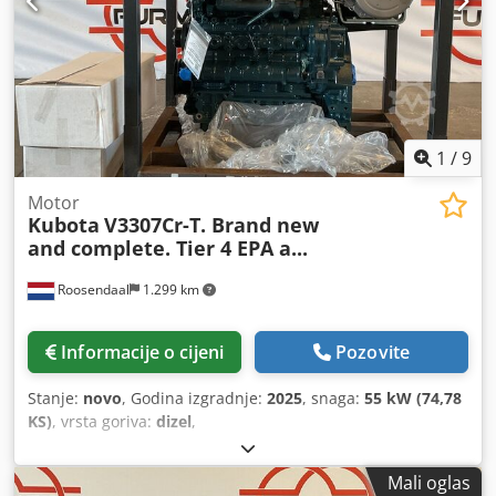
(osovina 3):
13.000 kg
, Godina izgradnje:
2018
, Oprema:
ABS, blokada diferencijala, centralno zaključavanje,
električna regulacija prozora, električno podesivo
ogledalo, filter čađi, klima-uređaj, kvačilo prikolice,
parking klima uređaj, tempomat
,
1
/
9
Motor
Kubota
V3307Cr-T. Brand new
and complete. Tier 4 EPA a...
Roosendaal
1.299 km
Informacije o cijeni
Pozovite
Stanje:
novo
, Godina izgradnje:
2025
, snaga:
55 kW (74,78
KS)
, vrsta goriva:
dizel
,
Mali oglas