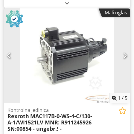
Mali oglas
1
/
5
Kontrolna jedinica
Rexroth
MAC117B-0-WS-4-C/130-
A-1/WI1521LV MNR: R911245926
SN:00854 - ungebr.! -