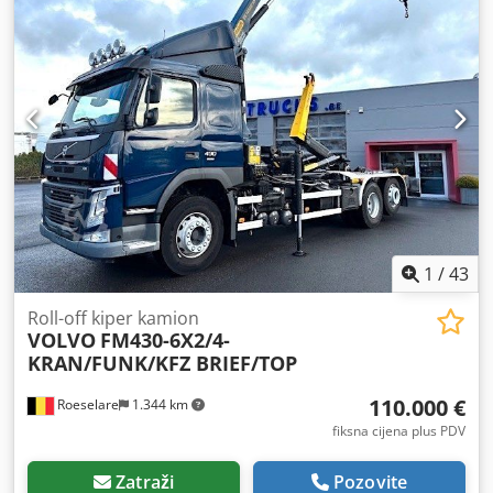
1
/
43
Roll-off kiper kamion
VOLVO
FM430-6X2/4-
KRAN/FUNK/KFZ BRIEF/TOP
110.000 €
Roeselare
1.344 km
fiksna cijena plus PDV
Zatraži
Pozovite