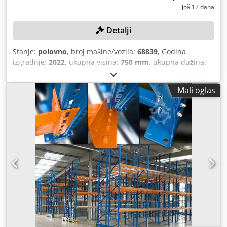
Još 12 dana
Detalji
Stanje:
polovno
, broj mašine/vozila:
68839
, Godina
izgradnje:
2022
, ukupna visina:
750 mm
, ukupna dužina:
1.400 mm
, ukupna širina:
1.200 mm
,
Mali oglas