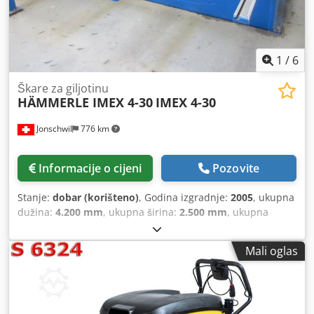
1
/
6
Škare za giljotinu
HÄMMERLE IMEX 4-30
IMEX 4-30
Jonschwil
776 km
Informacije o cijeni
Pozovite
Stanje:
dobar (korišteno)
, Godina izgradnje:
2005
, ukupna
dužina:
4.200 mm
, ukupna širina:
2.500 mm
, ukupna
visina:
1.800 mm
, visina proizvoda (maks.):
4 mm
, ukupna
masa:
7.000 kg
,
Mali oglas