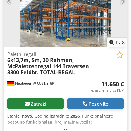
1
/
8
Paletni regali
6x13,7m, 5m, 30 Rahmen,
McPalettenregal
144 Traversen
3300 Feldbr. TOTAL-REGAL
11.650 €
Neubeuern
608 km
fiksna cijena plus PDV
Zatraži
Pozovite
Stanje:
novo
, Godina izgradnje:
2026
, Funkcionalnost:
potpuno funkcionalan
, broj mašine/vozila:
EAN0729389556525
, nosivost po skladišnom odjeljku:
3.250