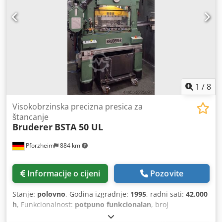
1
/
8
Visokobrzinska precizna presica za
štancanje
Bruderer
BSTA 50 UL
Pforzheim
884 km
Informacije o cijeni
Pozovite
Stanje:
polovno
, Godina izgradnje:
1995
, radni sati:
42.000
h
, Funkcionalnost:
potpuno funkcionalan
, broj
mašine/vozila:
10317
,