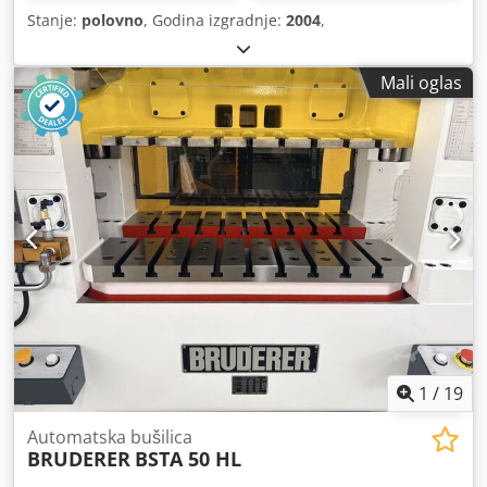
Stanje:
polovno
, Godina izgradnje:
2004
,
Mali oglas
1
/
19
Automatska bušilica
BRUDERER
BSTA 50 HL