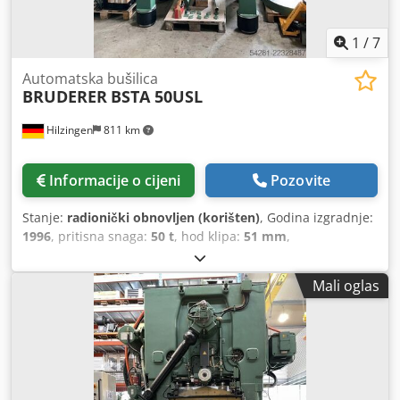
1
/
7
Automatska bušilica
BRUDERER
BSTA 50USL
Hilzingen
811 km
Informacije o cijeni
Pozovite
Stanje:
radionički obnovljen (korišten)
, Godina izgradnje:
1996
, pritisna snaga:
50 t
, hod klipa:
51 mm
,
Mali oglas