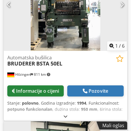
1
/
6
Automatska bušilica
BRUDERER
BSTA 50EL
Hilzingen
811 km
Informacije o cijeni
Pozovite
Stanje:
polovno
, Godina izgradnje:
1994
, Funkcionalnost:
potpuno funkcionalan
, dužina stola:
950 mm
, širina stola:
650 mm
, pritisna snaga:
50 t
, hod klipa:
51 mm
,
Mali oglas