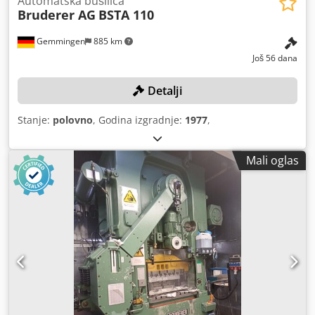
Automatska bušilica
Bruderer AG
BSTA 110
Gemmingen
885 km
Još 56 dana
Detalji
Stanje:
polovno
, Godina izgradnje:
1977
,
Mali oglas