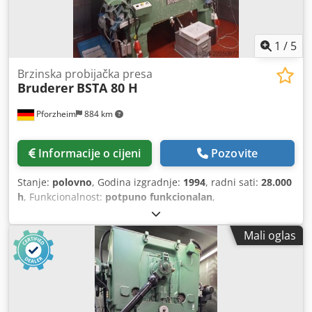
1
/
5
Brzinska probijačka presa
Bruderer
BSTA 80 H
Pforzheim
884 km
Informacije o cijeni
Pozovite
Stanje:
polovno
, Godina izgradnje:
1994
, radni sati:
28.000
h
, Funkcionalnost:
potpuno funkcionalan
,
Mali oglas