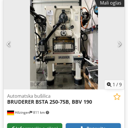
Mali oglas
1
/
9
Automatska bušilica
BRUDERER
BSTA 250-75B, BBV 190
Hilzingen
811 km