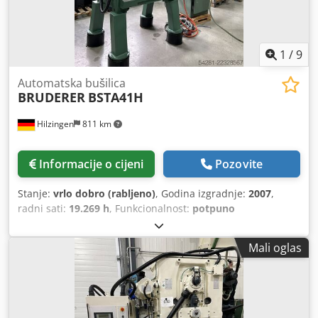
1
/
9
Automatska bušilica
BRUDERER
BSTA41H
Hilzingen
811 km
Informacije o cijeni
Pozovite
Stanje:
vrlo dobro (rabljeno)
, Godina izgradnje:
2007
,
radni sati:
19.269 h
, Funkcionalnost:
potpuno
funkcionalan
,
Mali oglas