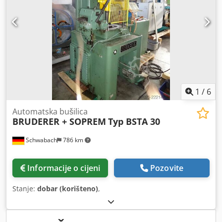
1
/
6
Automatska bušilica
BRUDERER + SOPREM
Typ BSTA 30
Schwabach
786 km
Informacije o cijeni
Pozovite
Stanje:
dobar (korišteno)
,