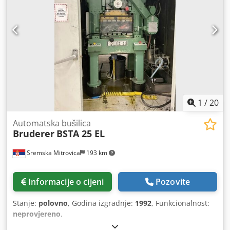
1
/
20
Automatska bušilica
Bruderer
BSTA 25 EL
Sremska Mitrovica
193 km
Informacije o cijeni
Pozovite
Stanje:
polovno
, Godina izgradnje:
1992
, Funkcionalnost:
neprovjereno
,