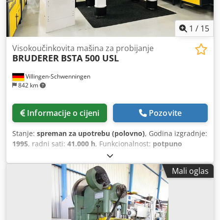
1
/
15
Visokoučinkovita mašina za probijanje
BRUDERER
BSTA 500 USL
Villingen-Schwenningen
842 km
Informacije o cijeni
Pozovite
Stanje:
spreman za upotrebu (polovno)
, Godina izgradnje:
1995
, radni sati:
41.000 h
, Funkcionalnost:
potpuno
funkcionalan
,
Mali oglas