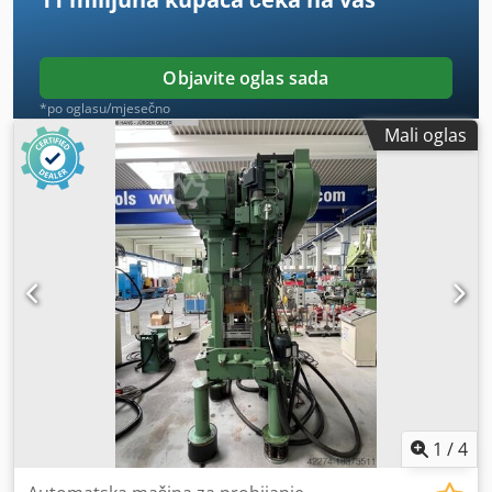
Objavite oglas sada
*po oglasu/mjesečno
Mali oglas
1
/
4