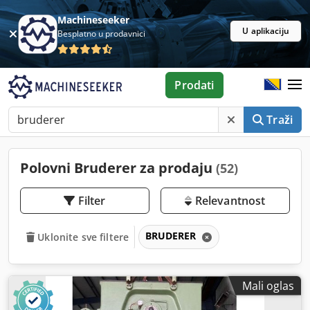
Machineseeker
U aplikaciju
Besplatno u prodavnici
Prodati
Traži
Polovni Bruderer za prodaju
(52)
Filter
Relevantnost
BRUDERER
Uklonite sve filtere
Mali oglas