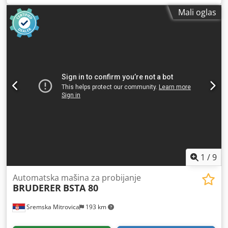
Mali oglas
1
/
9
Automatska mašina za probijanje
BRUDERER
BSTA 80
Sremska Mitrovica
193 km