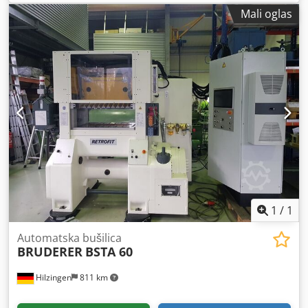
Mali oglas
1
/
1
Automatska bušilica
BRUDERER
BSTA 60
Hilzingen
811 km