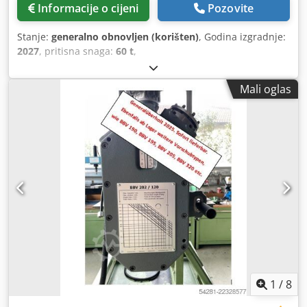
Informacije o cijeni
Pozovite
Stanje:
generalno obnovljen (korišten)
, Godina izgradnje:
2027
, pritisna snaga:
60 t
,
Mali oglas
1
/
8