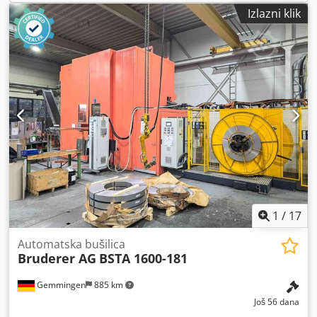
Izlazni klik
1
/
17
Automatska bušilica
Bruderer AG
BSTA 1600-181
Gemmingen
885 km
Još 56 dana