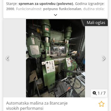
Stanje:
spreman za upotrebu (polovno)
, Godina izgradnje:
2000
, Funkcionalnost:
potpuno funkcionalan
, dužina stola:
950 mm
, širina stola:
650 mm
, pritisna snaga:
50 t
, hod
klipa:
51 mm
,
Mali oglas
1
/
7
Automatska mašina za štancanje
visokih performansi