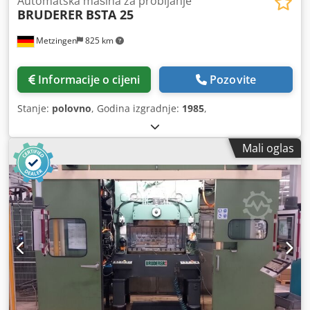
Automatska mašina za probijanje
BRUDERER
BSTA 25
Metzingen
825 km
Informacije o cijeni
Pozovite
Stanje:
polovno
, Godina izgradnje:
1985
,
Mali oglas