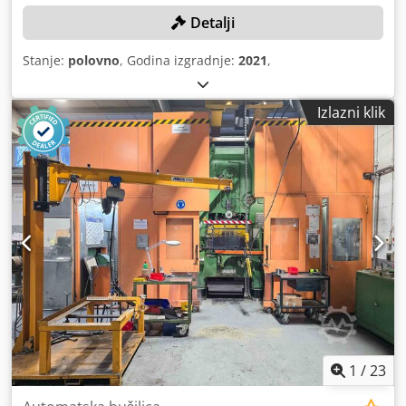
Detalji
Stanje:
polovno
, Godina izgradnje:
2021
,
Izlazni klik
1
/
23