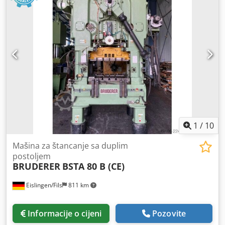
1
/
10
Mašina za štancanje sa duplim
postoljem
BRUDERER
BSTA 80 B (CE)
Eislingen/Fils
811 km
Informacije o cijeni
Pozovite