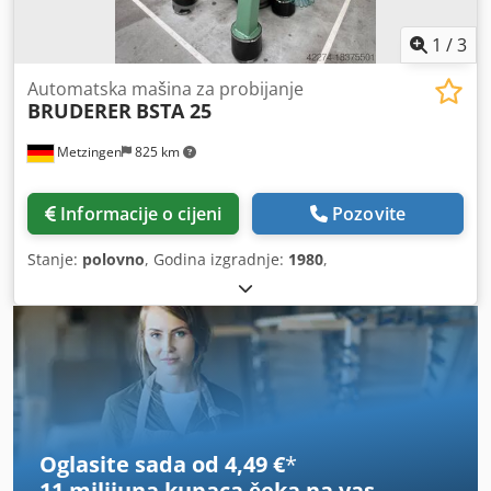
1
/
3
Automatska mašina za probijanje
BRUDERER
BSTA 25
Metzingen
825 km
Informacije o cijeni
Pozovite
Stanje:
polovno
, Godina izgradnje:
1980
,
Oglasite sada od 4,49 €
*
11 milijuna kupaca
čeka na vas