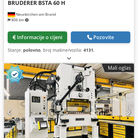
BRUDERER
BSTA 60 H
Neunkirchen am Brand
806 km
Informacije o cijeni
Pozovite
Stanje:
polovno
, broj mašine/vozila:
4131
,
Mali oglas