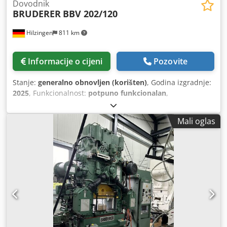
Dovodnik
BRUDERER
BBV 202/120
Hilzingen
811 km
Informacije o cijeni
Pozovite
Stanje:
generalno obnovljen (korišten)
, Godina izgradnje:
2025
, Funkcionalnost:
potpuno funkcionalan
,
Mali oglas