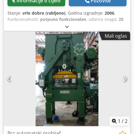
Informacije o cijeni
Pozovite
Stanje:
vrlo dobro (rabljeno)
, Godina izgradnje:
2006
,
Funkcionalnost:
potpuno funkcionalan
, udarna snaga:
25
t
,
Mali oglas
1
/
2
Brz automatski probijač