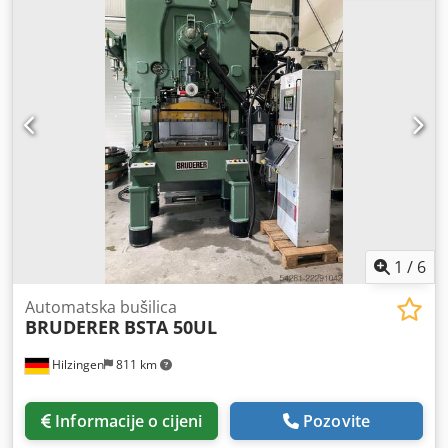
1
/
6
Automatska bušilica
BRUDERER
BSTA 50UL
Hilzingen
811 km
Informacije o cijeni
Pozovite