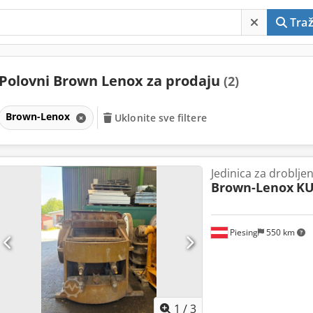
Traž
Polovni Brown Lenox za prodaju
(2)
Brown-Lenox
Uklonite sve filtere
Jedinica za drobljen
Brown-Lenox
KU
Piesing
550 km
1
/
3