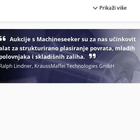
Prikaži više
Film On
Ljepilo Jedinica
Hraniti Jedinica
Mašini Za Mljevenje
Infracrvena Boja Za Kosu
Obuće Za Glodanje I B
Aukcije s Machineseeker su za nas učinkovit
alat za strukturirano plasiranje povrata, mlađih
Lbx 200
Omotnica Za Léger
polovnjaka i skladišnih zaliha.
Ralph Lindner, KraussMaffei Technologies GmbH