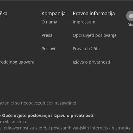
rška
Kompanija
Pravna informacija
O nama
Impressum
Bl
Presa
Opći uvjeti poslovanja
Poslovi
Pravila tržišta
rodajnog ugovora
Izjava o privatnosti
 stranici su neobavezujuće i nezavršne!
e
Opće uvjete poslovanja
i
Izjavu o privatnosti
.
m vlasnicima.
dgovornost za sadržaj povezanih vanjskih internetskih stranica.