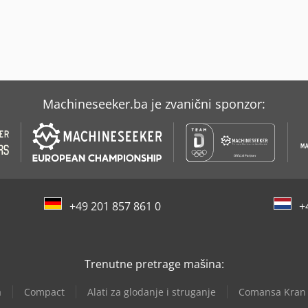
Machineseeker.ba je zvanični sponzor:
+49 201 857 861 0
+
Trenutne pretrage mašina:
a
Compact
Alati za glodanje i struganje
Comansa Kran