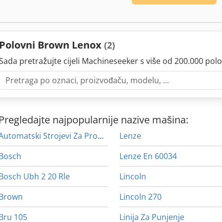
Polovni Brown Lenox
(2)
Sada pretražujte cijeli Machineseeker s više od 200.000 polo
Pregledajte najpopularnije nazive mašina:
Automatski Strojevi Za Probijanje
Lenze
Bosch
Lenze En 60034
Bosch Ubh 2 20 Rle
Lincoln
Brown
Lincoln 270
Bru 105
Linija Za Punjenje