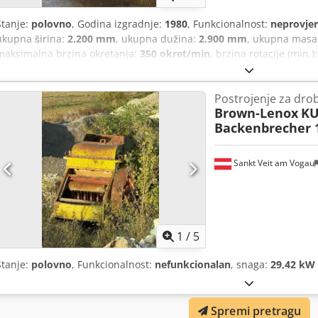
Stanje:
polovno
, Godina izgradnje:
1980
, Funkcionalnost:
neprovje
ukupna širina:
2.200 mm
, ukupna dužina:
2.900 mm
, ukupna masa
maksimalna brzina okretanja:
350 okret/min
, brzina rotacije (min.)
mm
,
Postrojenje za drob
Brown-Lenox
KU
Backenbrecher 
Sankt Veit am Vogau
1
/
5
Stanje:
polovno
, Funkcionalnost:
nefunkcionalan
, snaga:
29,42 kW 
Spremi pretragu