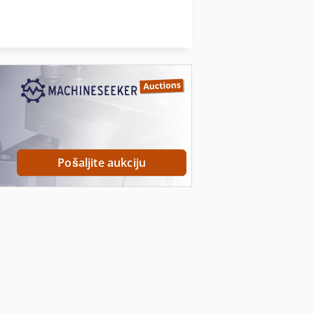
Za Brušenje
Za Raspon
rušenje Stroj
Pošaljite aukciju