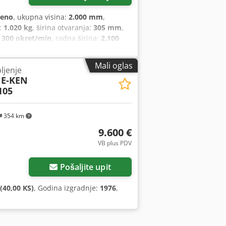
reno
, ukupna visina:
2.000 mm
,
:
1.020 kg
, širina otvaranja:
305 mm
,
:
300 okret/min
, radna širina:
2.100
Mali oglas
ljenje
E-KEN
105
354 km
9.600 €
VB plus PDV
Pošaljite upit
(40,00 KS)
, Godina izgradnje:
1976
,