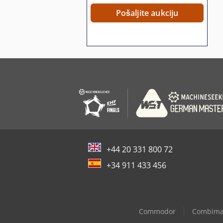
Pošaljite aukciju
+44 20 331 800 72
+34 911 433 456
Commodor
Combim