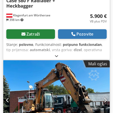
Case 580 F Radlader +
Heckbagger
5.900 €
Klagenfurt am Wörthersee
398 km
VB plus PDV
Zatraži
Pozovite
Stanje:
polovno
, Funkcionalnost:
potpuno funkcionalan
,
tip prijenosa:
automatski
, vrsta goriva:
dizel
, operativna
masa:
7.500 kg
, konfiguracija osovina:
4x2
, prva
registracija:
10/1977
, Godina izgradnje:
1977
, Oprema:
Mali oglas
hidraulika
,