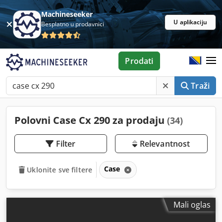
Machineseeker
U aplikaciju
Besplatno u prodavnici
Prodati
Traži
Polovni Case Cx 290 za prodaju
(34)
Filter
Relevantnost
Case
Uklonite sve filtere
Mali oglas