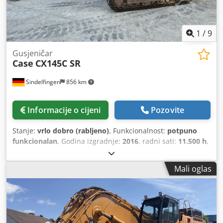
1
/
9
Gusjeničar
Case
CX145C SR
Sindelfingen
856 km
Informacije o cijeni
Pozovite
Stanje:
vrlo dobro (rabljeno)
, Funkcionalnost:
potpuno
funkcionalan
, Godina izgradnje:
2016
, radni sati:
11.500 h
,
Mali oglas