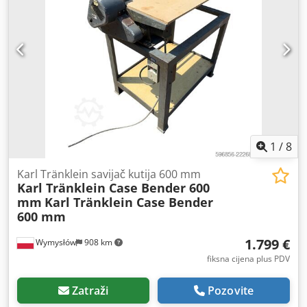
1
/
8
Karl Tränklein savijač kutija 600 mm
Karl Tränklein Case Bender 600
mm
Karl Tränklein Case Bender
600 mm
1.799 €
Wymysłów
908 km
fiksna cijena plus PDV
Zatraži
Pozovite