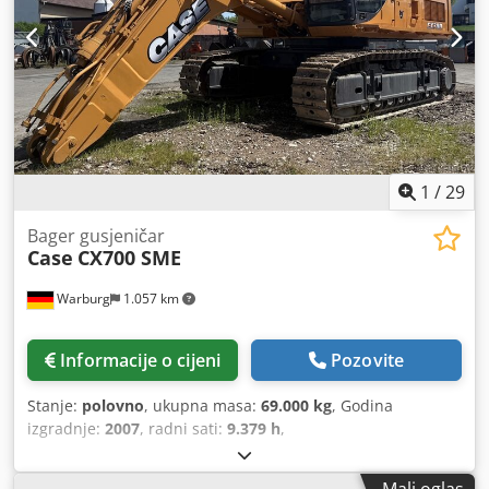
1
/
29
Bager gusjeničar
Case
CX700 SME
Warburg
1.057 km
Informacije o cijeni
Pozovite
Stanje:
polovno
, ukupna masa:
69.000 kg
, Godina
izgradnje:
2007
, radni sati:
9.379 h
,