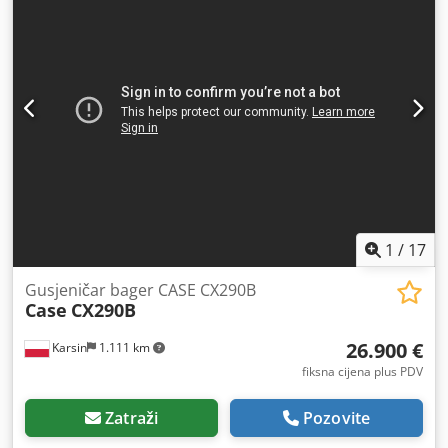
1
/
17
Gusjeničar bager CASE CX290B
Case
CX290B
26.900 €
Karsin
1.111 km
fiksna cijena plus PDV
Zatraži
Pozovite