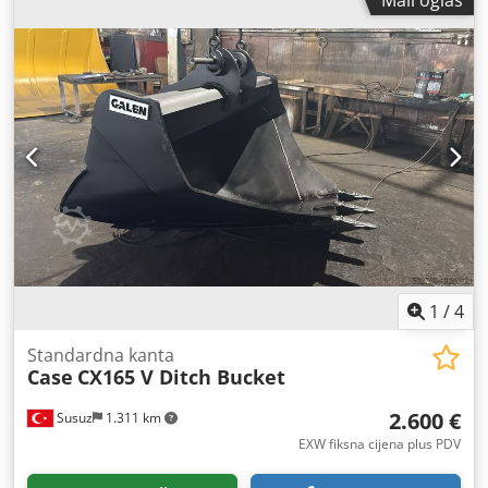
Mali oglas
1
/
4
Standardna kanta
Case
CX165 V Ditch Bucket
2.600 €
Susuz
1.311 km
EXW fiksna cijena plus PDV