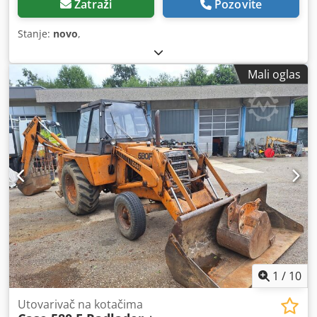
Zatraži
Pozovite
Stanje:
novo
,
Mali oglas
1
/
10
Utovarivač na kotačima