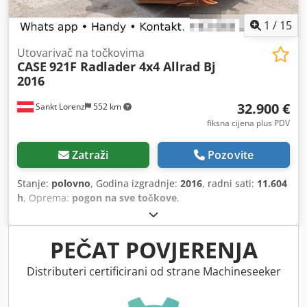
1
/
15
Utovarivač na točkovima
CASE
921F Radlader 4x4 Allrad Bj
2016
32.900 €
Sankt Lorenz
552 km
fiksna cijena plus PDV
Zatraži
Pozovite
Stanje:
polovno
, Godina izgradnje:
2016
, radni sati:
11.604
h
, Oprema:
pogon na sve točkove
,
PEČAT POVJERENJA
Distributeri certificirani od strane Machineseeker