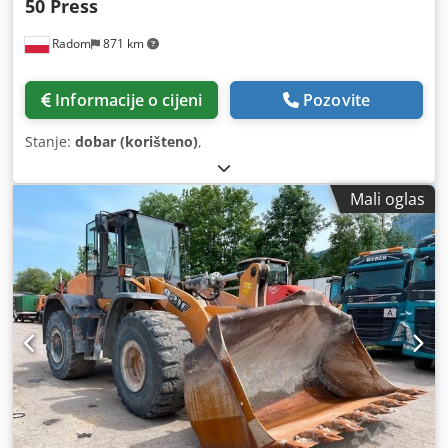
50 Press
Radom
871 km
Informacije o cijeni
Pozovite
Stanje:
dobar (korišteno)
,
Mali oglas