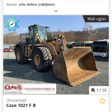
Stanje:
vrlo dobro (rabljeno)
,
Mali oglas
1
/
15
Utovarivač
Case
1021 F B