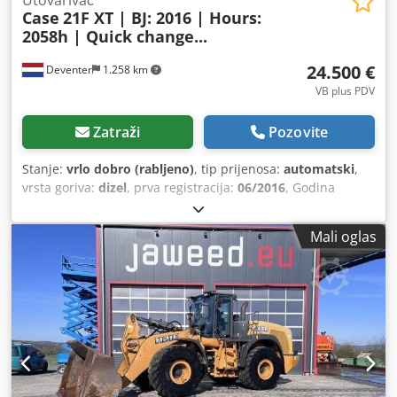
Case
21F XT | BJ: 2016 | Hours:
2058h | Quick change...
24.500 €
Deventer
1.258 km
VB plus PDV
Zatraži
Pozovite
Stanje:
vrlo dobro (rabljeno)
, tip prijenosa:
automatski
,
vrsta goriva:
dizel
, prva registracija:
06/2016
, Godina
izgradnje:
2016
, radni sati:
2.058 h
, Oprema:
kabina
,
Mali oglas