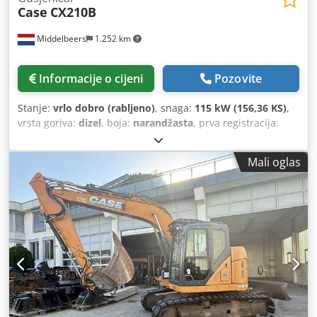
Case
CX210B
Middelbeers
1.252 km
Informacije o cijeni
Pozovite
Stanje:
vrlo dobro (rabljeno)
, snaga:
115 kW (156,36 KS)
,
vrsta goriva:
dizel
, boja:
narandžasta
, prva registracija:
07/2013
, Godina izgradnje:
2012
, radni sati:
15.109 h
,
Mali oglas