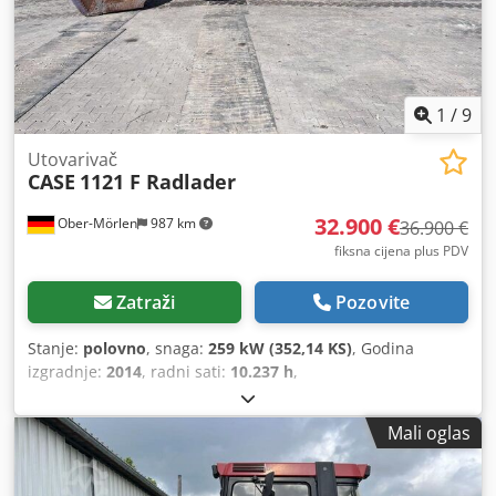
1
/
9
Utovarivač
CASE
1121 F Radlader
32.900 €
Ober-Mörlen
987 km
36.900 €
fiksna cijena plus PDV
Zatraži
Pozovite
Stanje:
polovno
, snaga:
259 kW (352,14 KS)
, Godina
izgradnje:
2014
, radni sati:
10.237 h
,
Mali oglas