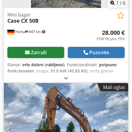
1
/
6
Mini bager
Case
CX 50B
28.000 €
Horka
847 km
EXW VB plus PDV
Zatraži
Pozovite
Stanje:
vrlo dobro (rabljeno)
, Funkcionalnost:
potpuno
funkcionalan
, snaga:
31,5 kW (42,83 KS)
, vrsta goriva:
dizel
, boja:
originalni
, ukupna masa:
4.945 kg
, stanje
lanca:
60 postotak
, Godina izgradnje:
2012
, radni sati:
Mali oglas
4.490 h
, Oprema:
kabina
,