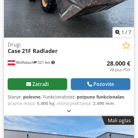
1
/
7
Drugi
Case
21F Radlader
28.000 €
Wolfsbach
521 km
VB plus PDV
Zatraži
Pozovite
Stanje:
polovno
, Funkcionalnost:
potpuno funkcionalan
,
prazna masa:
5.400 kg
, visina podizanja:
2.490 mm
,
Godina izgradnje:
2014
, radni sati:
2.081 h
, ukupna dužina:
5.550 mm
, građevinska visina:
2.500 mm
, vrsta pogona:
Mali oglas
Diesel Motor
, širina gradnje:
1.950 mm
,