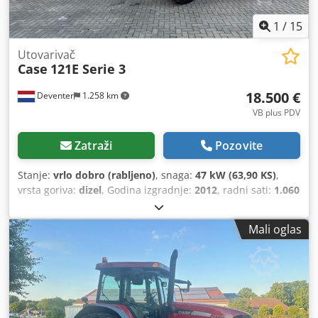
1
/
15
Utovarivač
Case
121E Serie 3
18.500 €
Deventer
1.258 km
VB plus PDV
Zatraži
Pozovite
Stanje:
vrlo dobro (rabljeno)
, snaga:
47 kW (63,90 KS)
,
vrsta goriva:
dizel
, Godina izgradnje:
2012
, radni sati:
1.060
h
,
Mali oglas