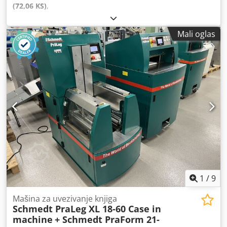
(72,06 KS)
,
Mali oglas
1
/
9
Mašina za uvezivanje knjiga
Schmedt PraLeg XL 18-60 Case in
machine
+ Schmedt PraForm 21-