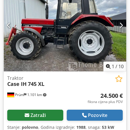
1
/
10
Traktor
Case IH
745 XL
24.500 €
Prüm
1.101 km
fiksna cijena plus PDV
Zatraži
Pozovite
Stanje:
polovno
, Godina izgradnje:
1988
, snaga:
53 kW