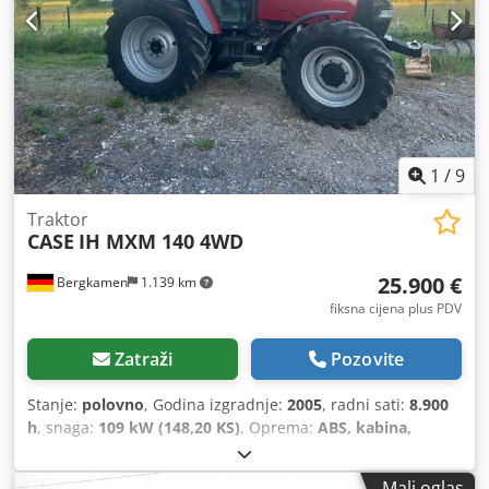
1
/
9
Traktor
CASE
IH MXM 140 4WD
25.900 €
Bergkamen
1.139 km
fiksna cijena plus PDV
Zatraži
Pozovite
Stanje:
polovno
, Godina izgradnje:
2005
, radni sati:
8.900
h
, snaga:
109 kW (148,20 KS)
, Oprema:
ABS, kabina,
klima-uređaj, pogon na sve točkove
,
Mali oglas