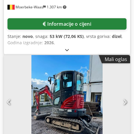
Moerbeke-Waas
1.307 km
Informacije o cijeni
Stanje:
novo
, snaga:
53 kW (72,06 KS)
, vrsta goriva:
dizel
,
Godina izgradnje:
2026
,
Mali oglas