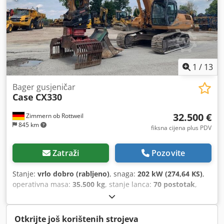
1
/
13
Bager gusjeničar
Case
CX330
32.500 €
Zimmern ob Rottweil
845 km
fiksna cijena plus PDV
Zatraži
Pozovite
Stanje:
vrlo dobro (rabljeno)
, snaga:
202 kW (274,64 KS)
,
operativna masa:
35.500 kg
, stanje lanca:
70 postotak
,
Godina izgradnje:
2006
, radni sati:
9.139 h
, Oprema:
klima-uređaj
,
Otkrijte još korištenih strojeva