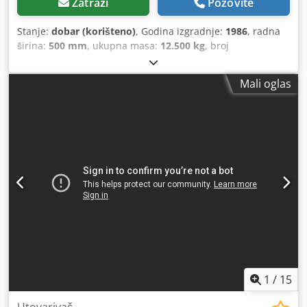
Zatraži
Pozovite
Stanje:
dobar (korišteno)
, Godina izgradnje:
1986
, radna
širina:
500 mm
, ukupna masa:
12.500 kg
, broj
mašine/vozila:
017128
,
Mali oglas
1
/
15
Utovarivač