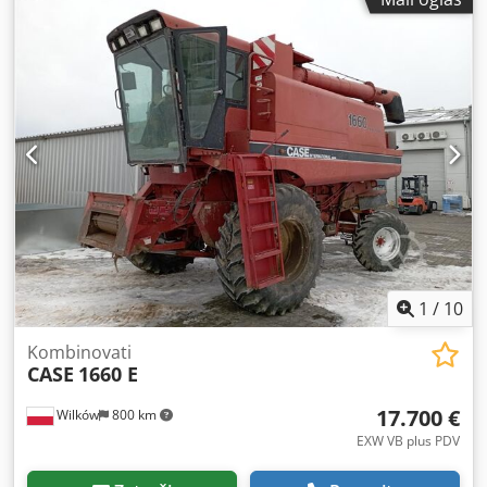
1
/
10
Kombinovati
CASE
1660 E
17.700 €
Wilków
800 km
EXW VB plus PDV