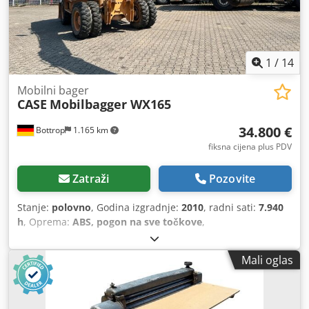
1
/
14
Mobilni bager
CASE
Mobilbagger WX165
34.800 €
Bottrop
1.165 km
fiksna cijena plus PDV
Zatraži
Pozovite
Stanje:
polovno
, Godina izgradnje:
2010
, radni sati:
7.940
h
, Oprema:
ABS, pogon na sve točkove
,
Mali oglas