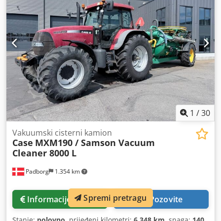
1
/
30
Vakuumski cisterni kamion
Case
MXM190 / Samson Vacuum
Cleaner 8000 L
Padborg
1.354 km
Spremi pretragu
Informacije o cijeni
Pozovite
Stanje:
polovno
, prijeđeni kilometri:
6.348 km
, snaga:
140