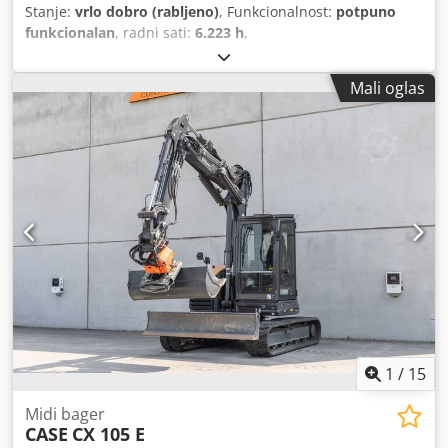
Stanje:
vrlo dobro (rabljeno)
, Funkcionalnost:
potpuno
funkcionalan
, radni sati:
6.223 h
,
Mali oglas
1
/
15
Midi bager
CASE
CX 105 E