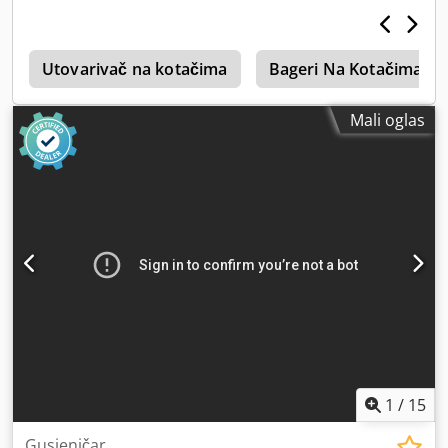
i
Utovarivač na kotačima
Bageri Na Kotačima
Mali oglas
1
/
15
Gusjeničar