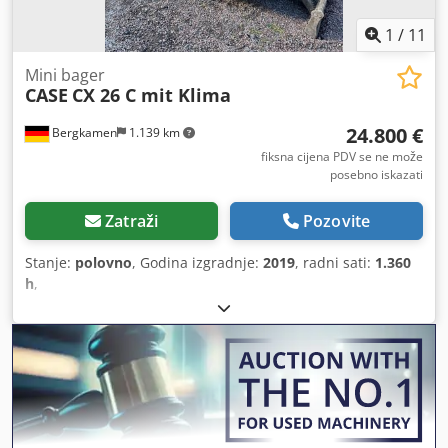
1
/
11
Mini bager
CASE
CX 26 C mit Klima
24.800 €
Bergkamen
1.139 km
fiksna cijena PDV se ne može
posebno iskazati
Zatraži
Pozovite
Stanje:
polovno
, Godina izgradnje:
2019
, radni sati:
1.360
h
,