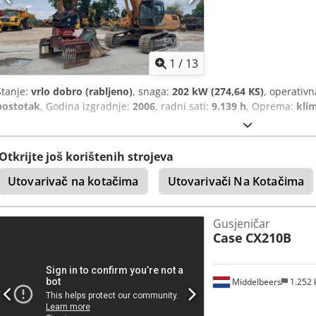
1
/
13
Stanje:
vrlo dobro (rabljeno)
, snaga:
202 kW (274,64 KS)
, operativ
postotak
, Godina izgradnje:
2006
, radni sati:
9.139 h
, Oprema:
kli
Otkrijte još korištenih strojeva
Utovarivač na kotačima
Utovarivači Na Kotačima
Gusjeničar
Case
CX210B
Middelbeers
1.252