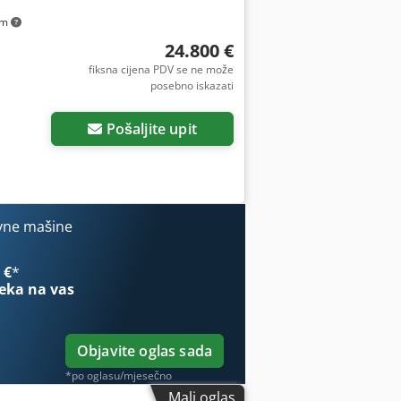
km
24.800 €
fiksna cijena PDV se ne može
posebno iskazati
Pošaljite upit
vne mašine
 €
*
eka na vas
Objavite oglas sada
*po oglasu/mjesečno
Mali oglas