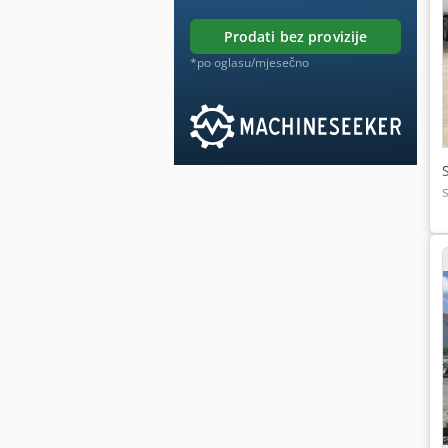
prodati bez provizije
*po oglasu/mjesečno