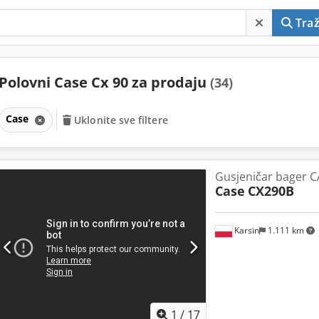
Traž
Polovni Case Cx 90 za prodaju
(34)
Case
Uklonite sve filtere
Gusjeničar bager 
Case
CX290B
Karsin
1.111 km
1
/
17