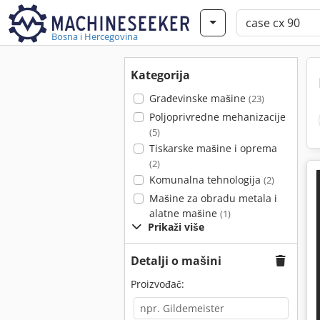
Bosna i Hercegovina
Kategorija
Građevinske mašine
(23)
Poljoprivredne mehanizacije
(5)
Tiskarske mašine i oprema
(2)
Komunalna tehnologija
(2)
Mašine za obradu metala i
alatne mašine
(1)
Prikaži više
Detalji o mašini
Proizvođač: