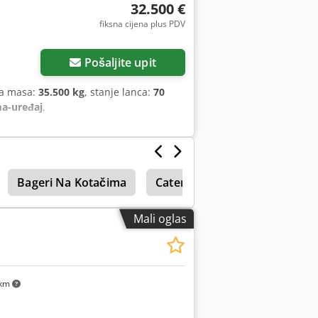
32.500 €
fiksna cijena plus PDV
Pošaljite upit
na masa:
35.500 kg
, stanje lanca:
70
ma-uređaj
,
Bageri Na Kotačima
Caterpillar 229
Caterpilla
Mali oglas
 km