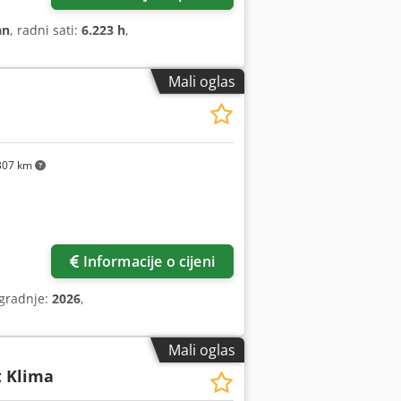
an
, radni sati:
6.223 h
,
Mali oglas
307 km
Informacije o cijeni
zgradnje:
2026
,
Mali oglas
t Klima