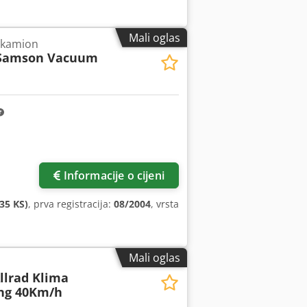
Mali oglas
 kamion
Samson Vacuum
Informacije o cijeni
35 KS)
, prva registracija:
08/2004
, vrsta
Mali oglas
Allrad Klima
ang 40Km/h