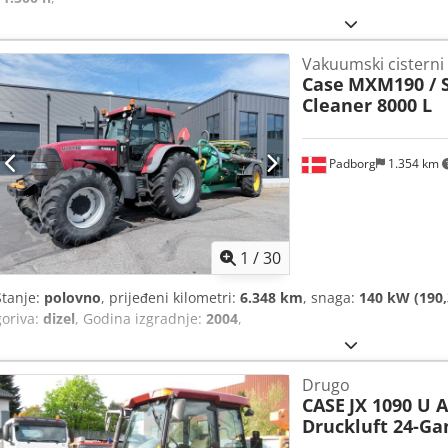
Vakuumski cisterni
Case
MXM190 / 
Cleaner 8000 L
Padborg
1.354 km
1
/
30
Stanje:
polovno
, prijeđeni kilometri:
6.348 km
, snaga:
140 kW (190,
goriva:
dizel
, Godina izgradnje:
2004
,
Drugo
CASE
JX 1090 U 
Druckluft 24-G