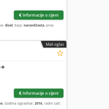
Informacije o cijeni
iva:
dizel
, boja:
narandžasta
, prva
Mali oglas
m
Informacije o cijeni
an
, Godina izgradnje:
2016
, radni sati: