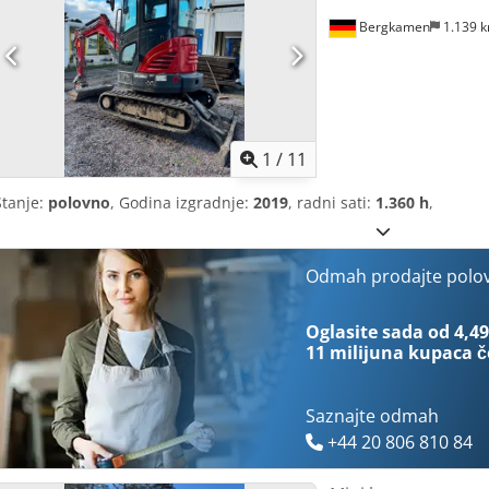
Bergkamen
1.139 
1
/
11
Stanje:
polovno
, Godina izgradnje:
2019
, radni sati:
1.360 h
,
Odmah prodajte polo
Oglasite sada od 4,49
11 milijuna kupaca
č
Saznajte odmah
+44 20 806 810 84