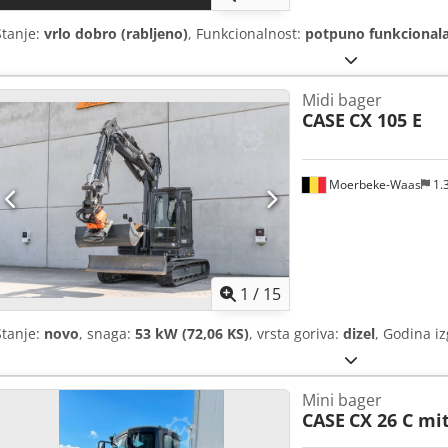
Stanje:
vrlo dobro (rabljeno)
, Funkcionalnost:
potpuno funkcional
Midi bager
CASE
CX 105 E
Moerbeke-Waas
1.
1
/
15
Stanje:
novo
, snaga:
53 kW (72,06 KS)
, vrsta goriva:
dizel
, Godina i
Mini bager
CASE
CX 26 C mi