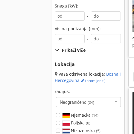
Snaga [kW]:
-
Visina podizanja [mm]:
-
Prikaži više
Lokacija
Vaša otkrivena lokacija:
Bosna i
Uništavač Gusjeničar
Hyundai
Neuson 1404
Hercegovina
(promijeniti)
radijus:
Neograničeno
(34)
Njemačka
(14)
Poljska
(8)
Nizozemska
(5)