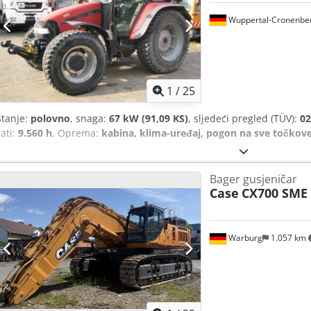
Wuppertal-Cronenbe
1
/
25
Stanje:
polovno
, snaga:
67 kW (91,09 KS)
, sljedeći pregled (TÜV):
02
sati:
9.560 h
, Oprema:
kabina, klima-uređaj, pogon na sve točkov
Bager gusjeničar
Case
CX700 SME
Warburg
1.057 km