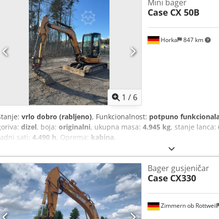
Mini bager
Case
CX 50B
Horka
847 km
1
/
6
Stanje:
vrlo dobro (rabljeno)
, Funkcionalnost:
potpuno funkcional
goriva:
dizel
, boja:
originalni
, ukupna masa:
4.945 kg
, stanje lanca:
radni sati:
4.490 h
, Oprema:
kabina
,
Bager gusjeničar
Case
CX330
Zimmern ob Rottweil