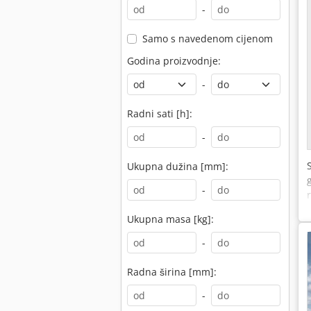
-
Samo s navedenom cijenom
Godina proizvodnje:
-
Radni sati [h]:
-
Ukupna dužina [mm]:
-
Ukupna masa [kg]:
-
Radna širina [mm]:
-