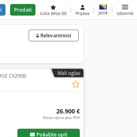
i
Prodati
Jezik
Lista želja
(0)
Prijava
Izbornik
Relevantnost
Mali oglas
CASE CX290B
26.900 €
fiksna cijena plus PDV
Pošaljite upit