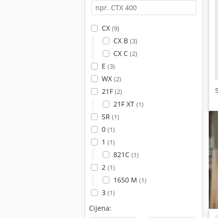
CX
(9)
CX B
(3)
CX C
(2)
E
(3)
WX
(2)
21F
(2)
21F XT
(1)
SR
(1)
0
(1)
1
(1)
821C
(1)
2
(1)
1650 M
(1)
3
(1)
Cijena: