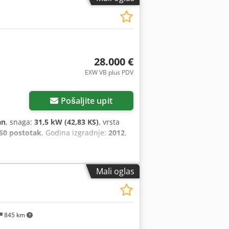
28.000 €
EXW VB plus PDV
Pošaljite upit
an
, snaga:
31,5 kW (42,83 KS)
, vrsta
60 postotak
, Godina izgradnje:
2012
,
Mali oglas
845 km