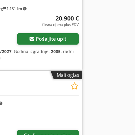
rg
1.131 km
20.900 €
fiksna cijena plus PDV
Pošaljite upit
/2027
, Godina izgradnje:
2005
, radni
e
,
Mali oglas