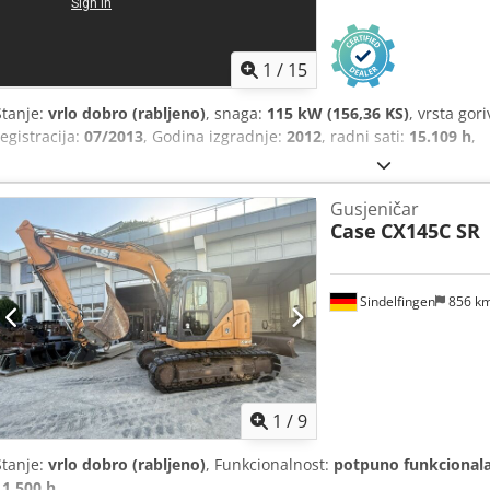
1
/
15
Stanje:
vrlo dobro (rabljeno)
, snaga:
115 kW (156,36 KS)
, vrsta gor
registracija:
07/2013
, Godina izgradnje:
2012
, radni sati:
15.109 h
,
Gusjeničar
Case
CX145C SR
Sindelfingen
856 k
1
/
9
Stanje:
vrlo dobro (rabljeno)
, Funkcionalnost:
potpuno funkcional
11.500 h
,