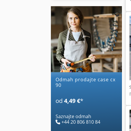
Odmah prodajte case cx
90
od
4,49 €
*
Saznajte odmah
+44 20 806 810 84