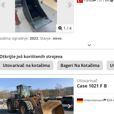
Turska
1.311 km
1
/
4
Godina izgradnje:
2023
, Stanje:
novo
,
Otkrijte još korištenih strojeva
Utovarivač na kotačima
Bageri Na Kotačima
U
Utovarivač
Case
1021 F B
Untersteinach
834 