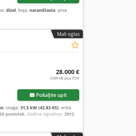
iva:
dizel
, boja:
narandžasta
, prva
Mali oglas
28.000 €
EXW VB plus PDV
Pošaljite upit
an
, snaga:
31,5 kW (42,83 KS)
, vrsta
60 postotak
, Godina izgradnje:
2012
,