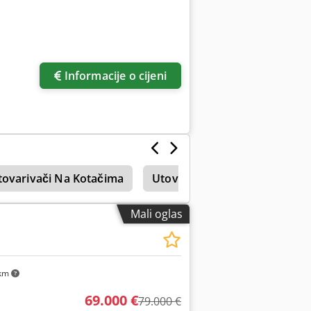
Informacije o cijeni
tovarivači Na Kotačima
Utovarivač
Dvorištu Uto
Mali oglas
km
69.000 €
79.000 €