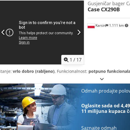
Gusjeničar bager 
Case
CX290B
Karsin
1.111 km
1
/
17
Stanje:
vrlo dobro (rabljeno)
, Funkcionalnost:
potpuno funkcional
Odmah prodajte polo
Oglasite sada od 4,49
11 milijuna kupaca
č
Saznajte odmah