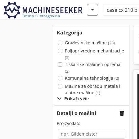
Bosna i Hercegovina
Kategorija
Građevinske mašine
(23)
Poljoprivredne mehanizacije
(5)
Tiskarske mašine i oprema
(2)
Komunalna tehnologija
(2)
Mašine za obradu metala i
alatne mašine
(1)
Prikaži više
Detalji o mašini
Proizvođač: