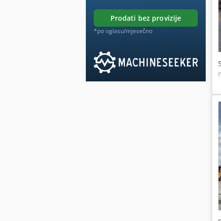
prodati bez provizije
*po oglasu/mjesečno