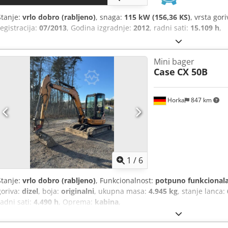
Stanje:
vrlo dobro (rabljeno)
, snaga:
115 kW (156,36 KS)
, vrsta gor
registracija:
07/2013
, Godina izgradnje:
2012
, radni sati:
15.109 h
,
Mini bager
Case
CX 50B
Horka
847 km
1
/
6
Stanje:
vrlo dobro (rabljeno)
, Funkcionalnost:
potpuno funkcional
goriva:
dizel
, boja:
originalni
, ukupna masa:
4.945 kg
, stanje lanca:
radni sati:
4.490 h
, Oprema:
kabina
,