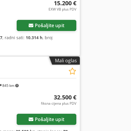
15.200 €
EXW VB plus PDV
Pošaljite upit
7
, radni sati:
10.314 h
, broj
Mali oglas
845 km
32.500 €
fiksna cijena plus PDV
Pošaljite upit