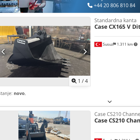
+44 20 806 810 84
Standardna kanta
Case
CX165 V Di
Susuz
1.311 km
1
/
4
Stanje:
novo
,
Case CS210 Channe
Case
CS210 Chan