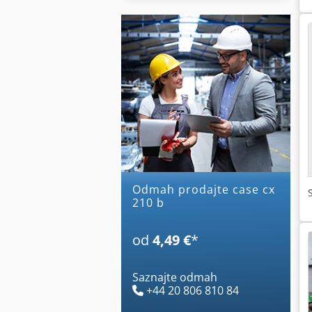
Odmah prodajte case cx
210 b
od
4,49 €
*
Saznajte odmah
+44 20 806 810 84