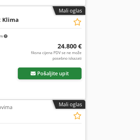
Mali oglas
t Klima
km
24.800 €
fiksna cijena PDV se ne može
posebno iskazati
Pošaljite upit
Mali oglas
ovima