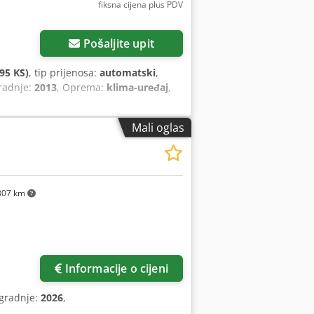
fiksna cijena plus PDV
Pošaljite upit
95 KS)
, tip prijenosa:
automatski
,
gradnje:
2013
, Oprema:
klima-uređaj
,
Mali oglas
307 km
Informacije o cijeni
zgradnje:
2026
,