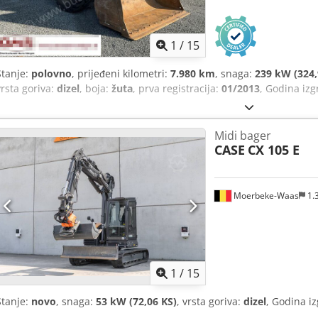
1
/
15
Stanje:
polovno
, prijeđeni kilometri:
7.980 km
, snaga:
239 kW (324,
vrsta goriva:
dizel
, boja:
žuta
, prva registracija:
01/2013
, Godina iz
Midi bager
CASE
CX 105 E
Moerbeke-Waas
1.
1
/
15
Stanje:
novo
, snaga:
53 kW (72,06 KS)
, vrsta goriva:
dizel
, Godina i