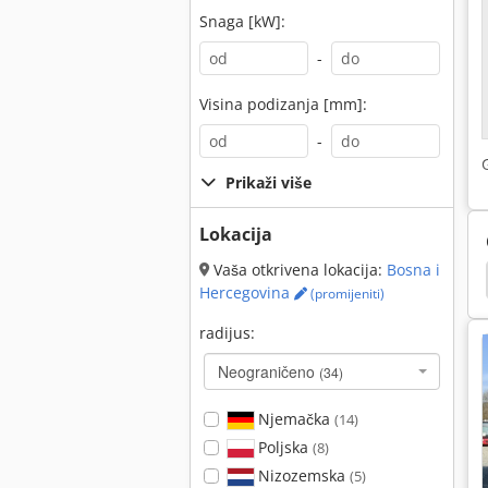
Snaga [kW]:
-
Visina podizanja [mm]:
-
Prikaži više
Lokacija
Vaša otkrivena lokacija:
Bosna i
ar
Uništavač Gusjeničar
Hyundai
Hitachi
Hercegovina
(promijeniti)
radijus:
Neograničeno
(34)
Njemačka
(14)
Poljska
(8)
Nizozemska
(5)