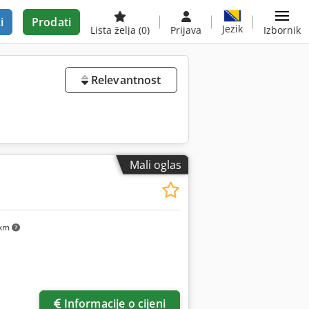
i
Prodati
Jezik
Lista želja
(0)
Prijava
Izbornik
Relevantnost
Mali oglas
 km
Informacije o cijeni