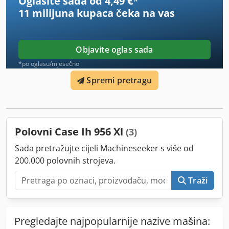
Oglasite sada od 4,49 €
*
11 milijuna kupaca
čeka na vas
Objavite oglas sada
*po oglasu/mjesečno
Spremi pretragu
Polovni Case Ih 956 Xl
(3)
Sada pretražujte cijeli Machineseeker s više od
200.000 polovnih strojeva.
Traži
Pregledajte najpopularnije nazive mašina: