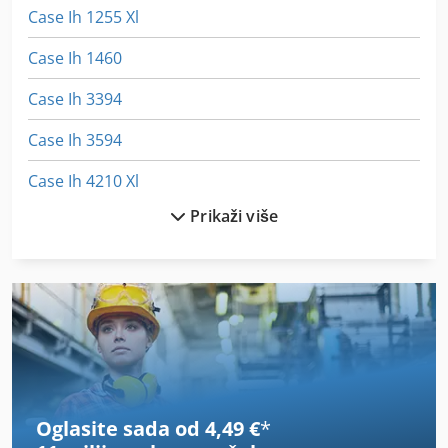
Case Ih 1255 Xl
Case Ih 1460
Case Ih 3394
Case Ih 3594
Case Ih 4210 Xl
Prikaži više
Case Ih 496
Case Ih 5120
Case Ih 745 Xl
Case Ih 745 Xla
Case Ih 844 Xla
Oglasite sada od 4,49 €
*
Case Ih 856 Xl