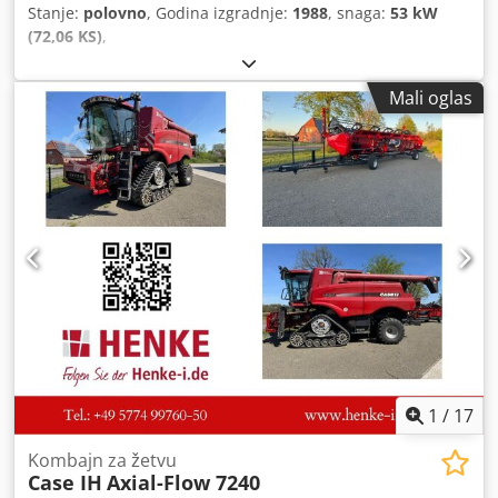
Stanje:
polovno
, Godina izgradnje:
1988
, snaga:
53 kW
(72,06 KS)
,
Mali oglas
1
/
17
Kombajn za žetvu
Case IH
Axial-Flow 7240