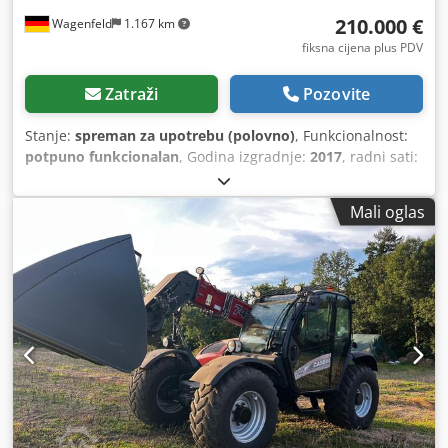
210.000 €
Wagenfeld
1.167 km
fiksna cijena plus PDV
Zatraži
Pozovite
Stanje:
spreman za upotrebu (polovno)
, Funkcionalnost:
potpuno funkcionalan
, Godina izgradnje:
2017
, radni sati:
1.706 h
, snaga:
366 kW (497,62 KS)
, vrsta goriva:
dizel
,
maksimalna brzina:
30 km/h
, prva registracija:
07/2017
,
Mali oglas
sljedeći pregled (TÜV):
07/2026
, dimenzija stražnje gume:
500/85 R24
, broj mašine/vozila:
YHG233775
, Oprema:
kabina, klima-uređaj, kvačilo prikolice, rasvjeta, repa
rezač
,