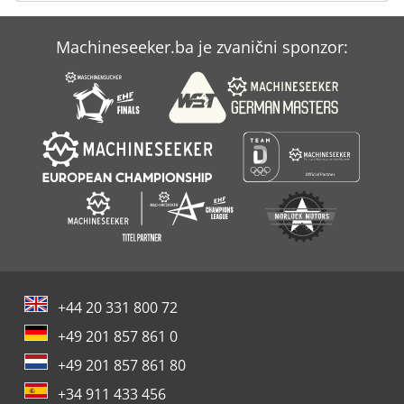
Case Ih Mx 135
Machineseeker.ba je zvanični sponzor:
Case Ih Mx 150
Case Ih Mxm 130
+44 20 331 800 72
+49 201 857 861 0
+49 201 857 861 80
+34 911 433 456