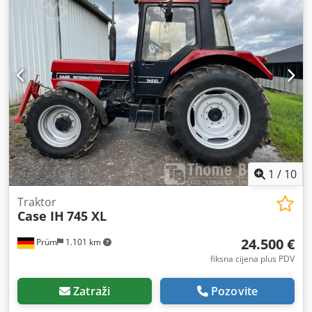
1
/
10
Traktor
Case IH
745 XL
24.500 €
Prüm
1.101 km
fiksna cijena plus PDV
Zatraži
Pozovite