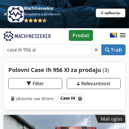
Machineseeker
U aplikaciju
Besplatno u prodavnici
Prodati
Traži
Polovni Case Ih 956 Xl za prodaju
(3)
Filter
Relevantnost
Case IH
Uklonite sve filtere
Mali oglas