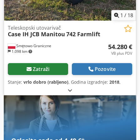
1
/
18
Teleskopski utovarivač
Case IH JCB Manitou
742 Farmlift
54.280 €
Smętowo Graniczne
1.098 km
VB plus PDV
Zatraži
Pozovite
Stanje:
vrlo dobro (rabljeno)
, Godina izgradnje:
2018
,