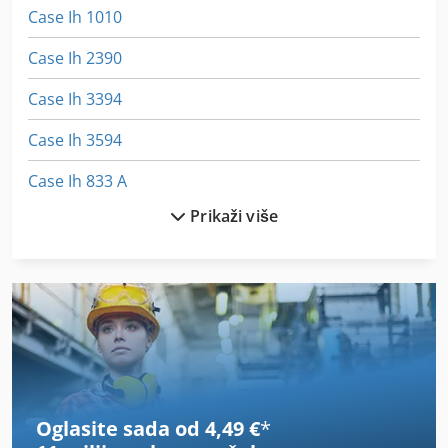
Case Ih 1010
Case Ih 2390
Case Ih 3394
Case Ih 3594
Case Ih 833 A
Prikaži više
Case Ih 8920
Case Ih 8930
Case Ih 9230
Case Ih 9280
Case Ih 9330
Oglasite sada od 4,49 €
*
Case Ih 9370