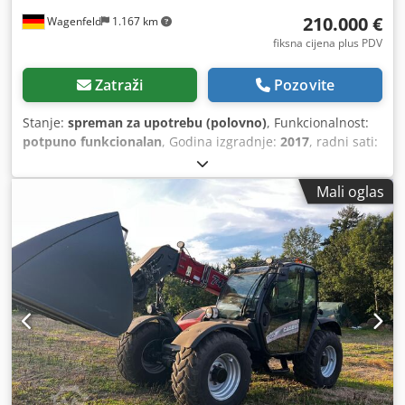
210.000 €
Wagenfeld
1.167 km
fiksna cijena plus PDV
Zatraži
Pozovite
Stanje:
spreman za upotrebu (polovno)
, Funkcionalnost:
potpuno funkcionalan
, Godina izgradnje:
2017
, radni sati:
1.706 h
, snaga:
366 kW (497,62 KS)
, vrsta goriva:
dizel
,
maksimalna brzina:
30 km/h
, prva registracija:
07/2017
,
Mali oglas
sljedeći pregled (TÜV):
07/2026
, dimenzija stražnje gume:
500/85 R24
, broj mašine/vozila:
YHG233775
, Oprema:
kabina, klima-uređaj, kvačilo prikolice, rasvjeta, repa
rezač
,