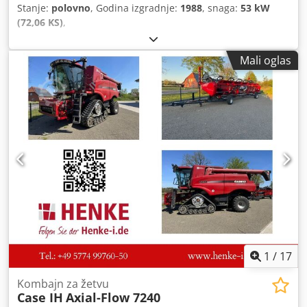
Stanje:
polovno
, Godina izgradnje:
1988
, snaga:
53 kW
(72,06 KS)
,
Mali oglas
1
/
17
Kombajn za žetvu
Case IH
Axial-Flow 7240