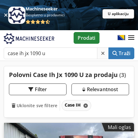
Machineseeker
U aplikaciju
Besplatno u prodavnici
Prodati
Traži
Polovni Case Ih Jx 1090 U za prodaju
(3)
Filter
Relevantnost
Case IH
Uklonite sve filtere
Mali oglas