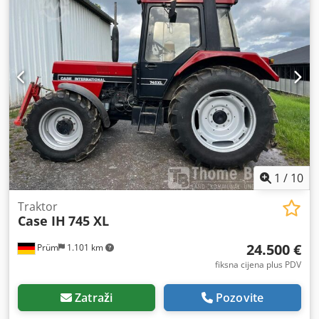
1
/
10
Traktor
Case IH
745 XL
24.500 €
Prüm
1.101 km
fiksna cijena plus PDV
Zatraži
Pozovite