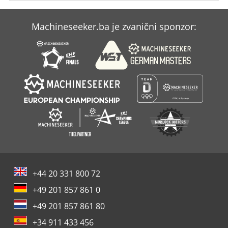
Case Ih Mx 150
Machineseeker.ba je zvanični sponzor:
Case Ih Mx 230
Case Ih Mxm 130
+44 20 331 800 72
+49 201 857 861 0
+49 201 857 861 80
+34 911 433 456