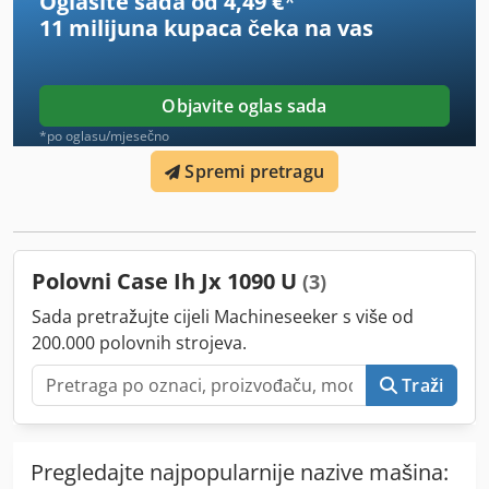
Oglasite sada od 4,49 €
*
11 milijuna kupaca
čeka na vas
Objavite oglas sada
*po oglasu/mjesečno
Spremi pretragu
Polovni Case Ih Jx 1090 U
(3)
Sada pretražujte cijeli Machineseeker s više od
200.000 polovnih strojeva.
Traži
Pregledajte najpopularnije nazive mašina: