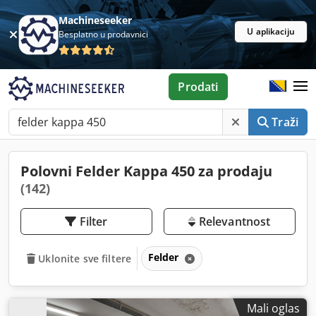
Machineseeker
U aplikaciju
Besplatno u prodavnici
Prodati
Traži
Polovni Felder Kappa 450 za prodaju
(142)
Filter
Relevantnost
Felder
Uklonite sve filtere
Mali oglas