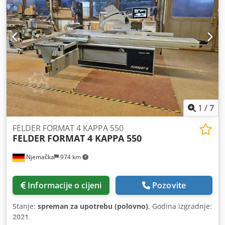
1
/
7
FELDER FORMAT 4 KAPPA 550
FELDER
FORMAT 4 KAPPA 550
Njemačka
974 km
Informacije o cijeni
Pozovite
Stanje:
spreman za upotrebu (polovno)
, Godina izgradnje:
2021
,