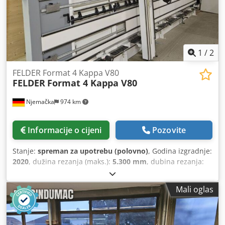
1
/
2
FELDER Format 4 Kappa V80
FELDER
Format 4 Kappa V80
Njemačka
974 km
Informacije o cijeni
Pozovite
Stanje:
spreman za upotrebu (polovno)
, Godina izgradnje:
2020
, dužina rezanja (maks.):
5.300 mm
, dubina rezanja:
80 mm
,
Mali oglas