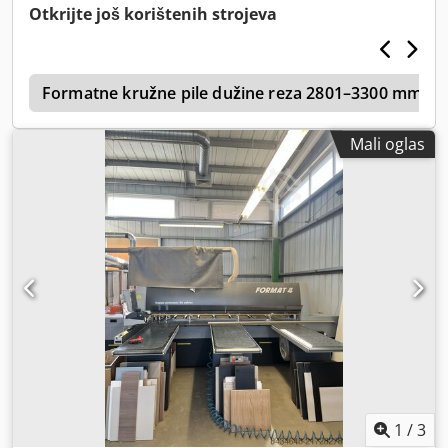
Otkrijte još korištenih strojeva
0
Formatne kružne pile dužine reza 2801–3300 mm
Mali oglas
1
/
3