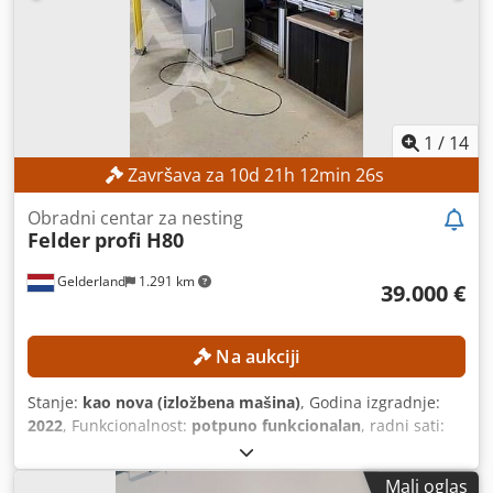
1
/
14
Završava za
10
d
21
h
12
min
24
s
Obradni centar za nesting
Felder
profi H80
Gelderland
1.291 km
39.000 €
Na aukciji
Stanje:
kao nova (izložbena mašina)
, Godina izgradnje:
2022
, Funkcionalnost:
potpuno funkcionalan
, radni sati:
65 h
, udaljenost hoda X-osi:
3.720 mm
, Y osi hod:
2.500
mm
, udaljenost hoda Z-osi:
225 mm
, širina radnog
Mali oglas