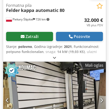
Formatna pila
Felder
kappa automatic 80
32.000 €
Piekary Śląskie
726 km
VB plus PDV
Zatraži
Pozovite
Stanje:
polovno
, Godina izgradnje:
2021
, Funkcionalnost:
potpuno funkcionalan
, snaga:
14 kW (19,03 KS)
, ulazni
napon:
400 V
, ulazna struja:
36 A
, ulazna frekvencija:
50
Hz
, vrsta ulazne struje:
trofazni
, maksimalna visina
Mali oglas
rezanja:
80 mm
, širina rezanja (maks.):
3.200 mm
, ukupna
masa:
4.200 kg
, Oprema:
beskonačno promjenjiva brzina
rotacije, dokumentacija / priručnik, dozator, zaštitni
poklopac pile
,