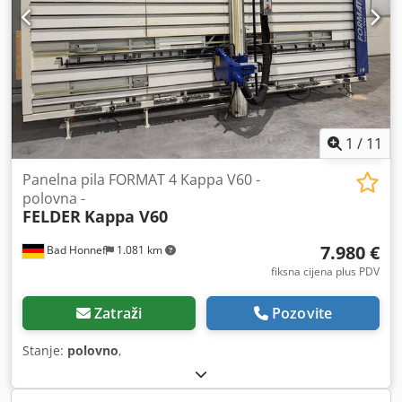
1
/
11
Panelna pila FORMAT 4 Kappa V60 -
polovna -
FELDER
Kappa V60
7.980 €
Bad Honnef
1.081 km
fiksna cijena plus PDV
Zatraži
Pozovite
Stanje:
polovno
,