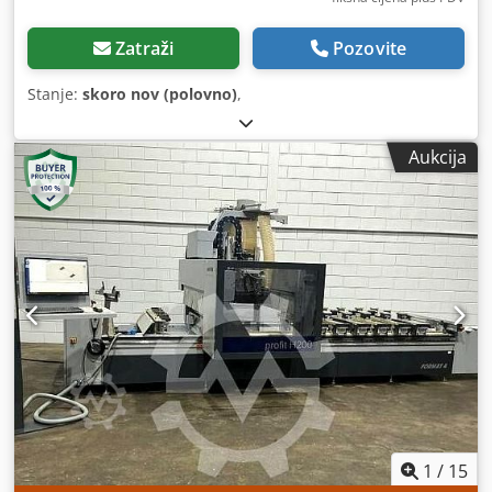
Zatraži
Pozovite
Stanje:
skoro nov (polovno)
,
Aukcija
1
/
15