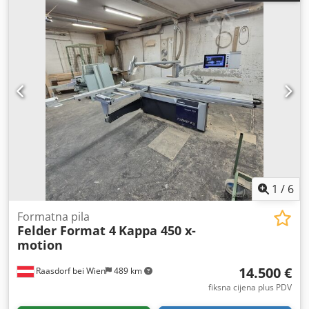
1
/
6
Formatna pila
Felder Format 4
Kappa 450 x-
motion
14.500 €
Raasdorf bei Wien
489 km
fiksna cijena plus PDV