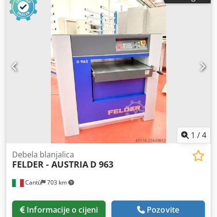
1
/
4
Debela blanjalica
FELDER - AUSTRIA
D 963
Cantù
703 km
Informacije o cijeni
Pozovite