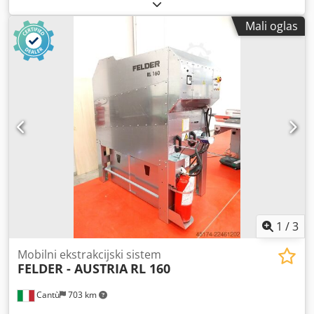
Mali oglas
1
/
3
Mobilni ekstrakcijski sistem
FELDER - AUSTRIA
RL 160
Cantù
703 km