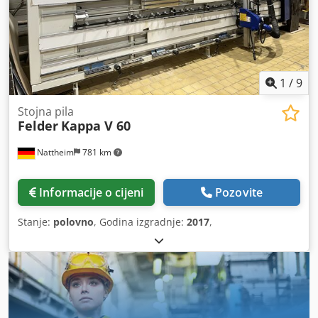
1
/
9
Stojna pila
Felder
Kappa V 60
Nattheim
781 km
Informacije o cijeni
Pozovite
Stanje:
polovno
, Godina izgradnje:
2017
,