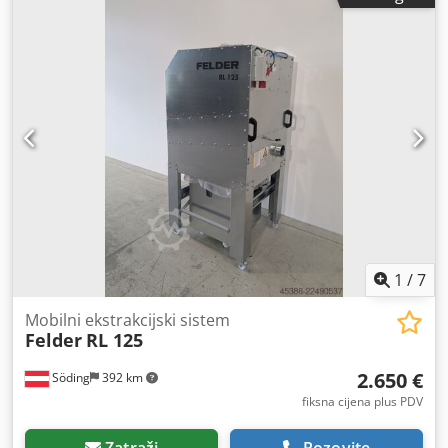
komada (maks.):
2.100 mm
, visina obratka (maks.):
85 mm
,
Oprema:
Oznaka CE
,
1
/
7
Mobilni ekstrakcijski sistem
Felder
RL 125
2.650 €
Söding
392 km
fiksna cijena plus PDV
Zatraži
Pozovite