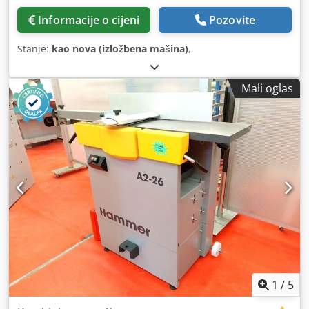
Informacije o cijeni
Pozovite
Stanje:
kao nova (izložbena mašina)
,
Mali oglas
1
/
5