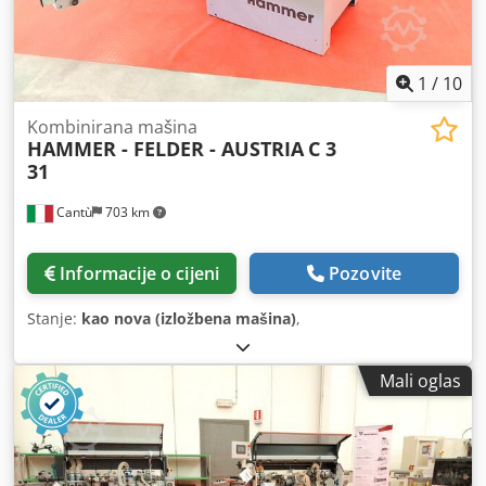
1
/
10
Kombinirana mašina
HAMMER - FELDER - AUSTRIA
C 3
31
Cantù
703 km
Informacije o cijeni
Pozovite
Stanje:
kao nova (izložbena mašina)
,
Mali oglas