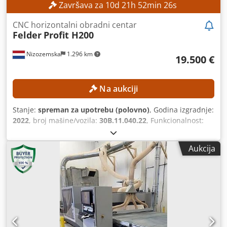
Završava za
10
d
21
h
52
min
24
s
CNC horizontalni obradni centar
Felder
Profit H200
Nizozemska
1.296 km
19.500 €
Na aukciji
Stanje:
spreman za upotrebu (polovno)
, Godina izgradnje:
2022
, broj mašine/vozila:
30B.11.040.22
, Funkcionalnost:
potpuno funkcionalan
,
Aukcija