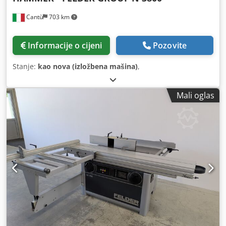
Cantù
703 km
Informacije o cijeni
Pozovite
Stanje:
kao nova (izložbena mašina)
,
Mali oglas