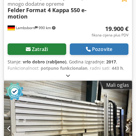
mnogo dodatne opreme
Felder
Format 4 Kappa 550 e-
motion
19.900 €
Lambsborn
990 km
fiksna cijena plus PDV
Zatraži
Pozovite
Stanje:
vrlo dobro (rabljeno)
, Godina izgradnje:
2017
,
Funkcionalnost:
potpuno funkcionalan
, radni sati:
443 h
,
Mali oglas