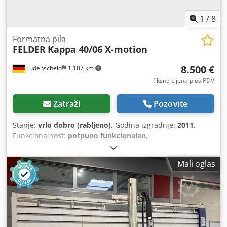
1
/
8
Formatna pila
FELDER
Kappa 40/06 X-motion
8.500 €
Lüdenscheid
1.107 km
fiksna cijena plus PDV
Zatraži
Pozovite
Stanje:
vrlo dobro (rabljeno)
, Godina izgradnje:
2011
,
Funkcionalnost:
potpuno funkcionalan
,
Mali oglas