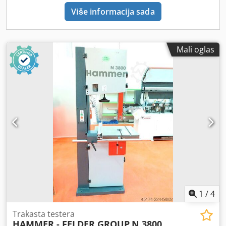
Više informacija sada
Mali oglas
1
/
4
Trakasta testera
HAMMER - FELDER GROUP
N 3800