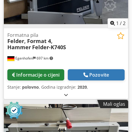
1
/
2
Formatna pila
Felder, Format 4,
Hammer
Felder-K740S
Egenhofen
697 km
Informacije o cijeni
Pozovite
Stanje:
polovno
, Godina izgradnje:
2020
,
Mali oglas