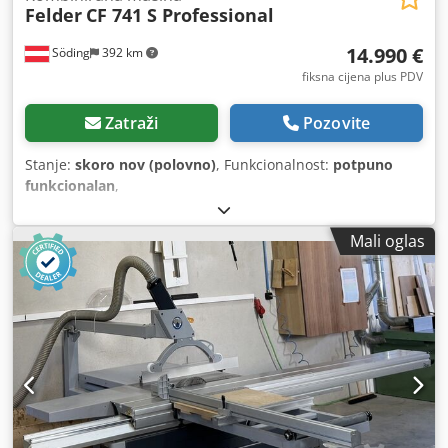
Felder
CF 741 S Professional
14.990 €
Söding
392 km
fiksna cijena plus PDV
Zatraži
Pozovite
Stanje:
skoro nov (polovno)
, Funkcionalnost:
potpuno
funkcionalan
,
Mali oglas