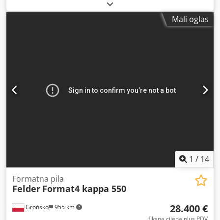
Mali oglas
1
/
14
Formatna pila
Felder
Format4 kappa 550
28.400 €
Grońsko
955 km
fiksna cijena plus PDV