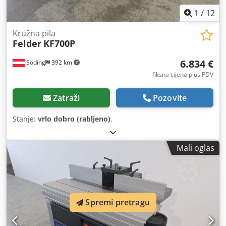
1
/
12
Kružna pila
Felder
KF700P
6.834 €
Söding
392 km
fiksna cijena plus PDV
Zatraži
Pozovite
Stanje:
vrlo dobro (rabljeno)
,
Mali oglas
Spremi pretragu