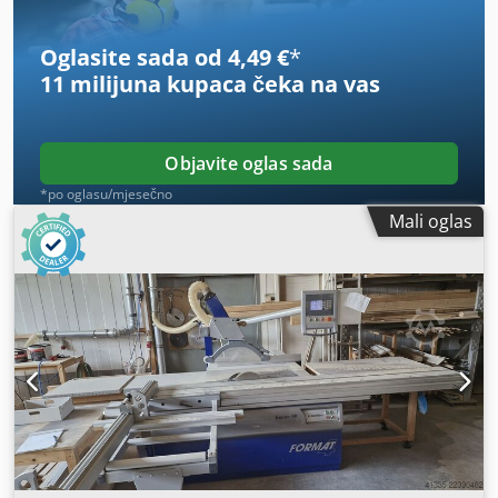
Oglasite sada od 4,49 €
*
11 milijuna kupaca
čeka na vas
Objavite oglas sada
*po oglasu/mjesečno
Mali oglas