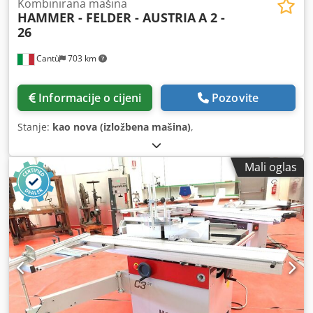
Kombinirana mašina
HAMMER - FELDER - AUSTRIA
A 2 -
26
Cantù
703 km
Informacije o cijeni
Pozovite
Stanje:
kao nova (izložbena mašina)
,
Mali oglas