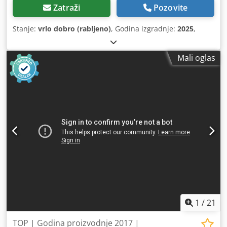
Zatraži
Pozovite
Stanje:
vrlo dobro (rabljeno)
, Godina izgradnje:
2025
,
Mali oglas
1
/
21
TOP | Godina proizvodnje 2017 |