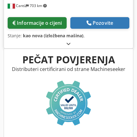
Cantù
703 km
Informacije o cijeni
Pozovite
Stanje:
kao nova (izložbena mašina)
,
PEČAT POVJERENJA
Distributeri certificirani od strane Machineseeker