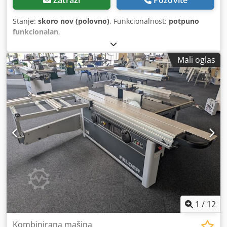
Stanje:
skoro nov (polovno)
, Funkcionalnost:
potpuno
funkcionalan
,
Mali oglas
1
/
12
Kombinirana mašina