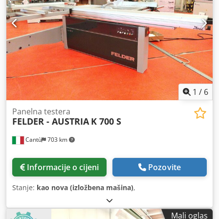
1
/
6
Panelna testera
FELDER - AUSTRIA
K 700 S
Cantù
703 km
Informacije o cijeni
Pozovite
Stanje:
kao nova (izložbena mašina)
,
Mali oglas