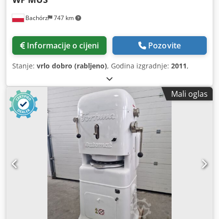
Bachórz
747 km
Informacije o cijeni
Pozovite
Stanje:
vrlo dobro (rabljeno)
, Godina izgradnje:
2011
,
Mali oglas