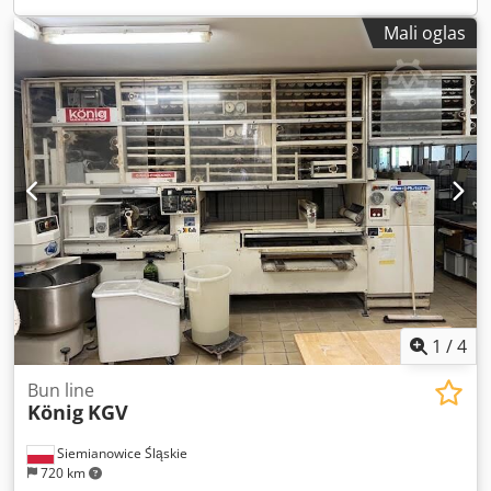
Mali oglas
1
/
4
Bun line
König
KGV
Siemianowice Śląskie
720 km