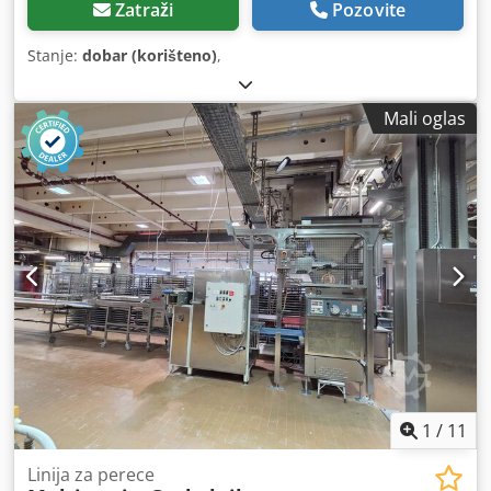
Zatraži
Pozovite
Stanje:
dobar (korišteno)
,
Mali oglas
1
/
11
Linija za perece