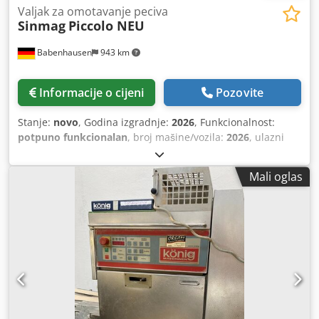
Valjak za omotavanje peciva
Sinmag
Piccolo NEU
Babenhausen
943 km
Informacije o cijeni
Pozovite
Stanje:
novo
, Godina izgradnje:
2026
, Funkcionalnost:
potpuno funkcionalan
, broj mašine/vozila:
2026
, ulazni
napon:
230 V
, jamstveni rok:
24 mjeseci
, radna širina:
180
mm
, ukupna širina:
280 mm
, ukupna dužina:
475 mm
,
Mali oglas
ukupna visina:
280 mm
, DGUV certificiran do:
06/2028
,
vrsta ulazne struje:
Klima uređaj
, širina transportnog
pojasa:
180 mm
,