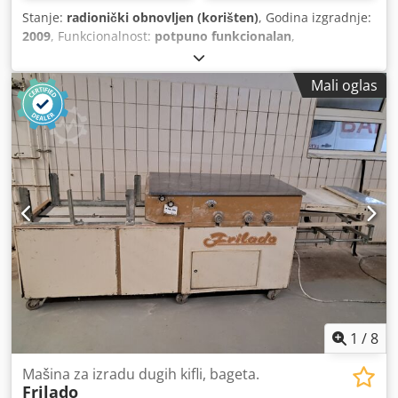
Stanje:
radionički obnovljen (korišten)
, Godina izgradnje:
2009
, Funkcionalnost:
potpuno funkcionalan
,
Mali oglas
1
/
8
Mašina za izradu dugih kifli, bageta.
Frilado