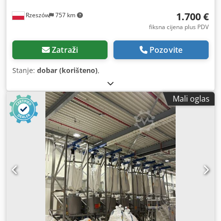
1.700 €
Rzeszów
757 km
fiksna cijena plus PDV
Zatraži
Pozovite
Stanje:
dobar (korišteno)
,
Mali oglas