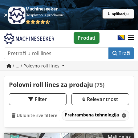
Machineseeker
U aplikaciju
Besplatno u prodavnici
Prodati
Traži
/ ... / Polovno roll lines
Polovni roll lines za prodaju
(75)
Filter
Relevantnost
Prehrambena tehnologija
P
Uklonite sve filtere
Mali oglas