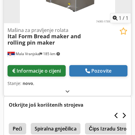
1
/
1
Mašina za pravljenje rolata
Ital Form
Bread maker and
rolling pin maker
Mala Vranjska
185 km
Informacije o cijeni
Pozovite
Stanje:
novo
,
Otkrijte još korištenih strojeva
5
Peći
Spiralna gnječilica
Čips Izradu Stroja