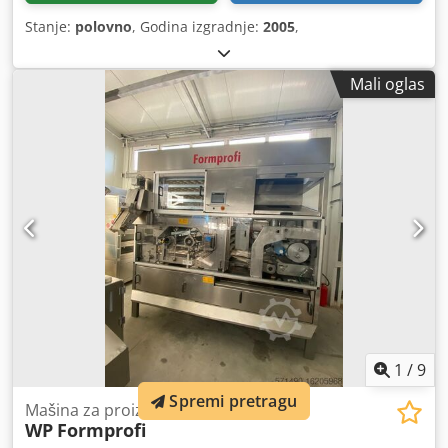
Stanje:
polovno
, Godina izgradnje:
2005
,
Mali oglas
1
/
9
Spremi pretragu
Mašina za proizvodnju kifli (peciva)
WP
Formprofi