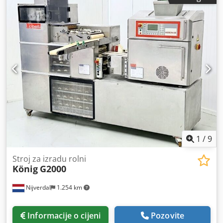
1
/
9
Stroj za izradu rolni
König
G2000
Nijverdal
1.254 km
Informacije o cijeni
Pozovite