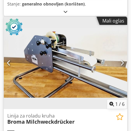
Stanje:
generalno obnovljen (korišten)
,
Mali oglas
1
/
6
Linija za roladu kruha
Broma
Milchweckdrücker