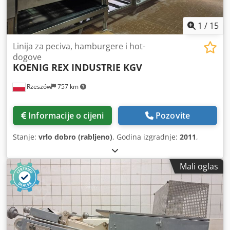
1
/
15
Linija za peciva, hamburgere i hot-
dogove
KOENIG REX INDUSTRIE KGV
Rzeszów
757 km
Informacije o cijeni
Pozovite
Stanje:
vrlo dobro (rabljeno)
, Godina izgradnje:
2011
,
Mali oglas