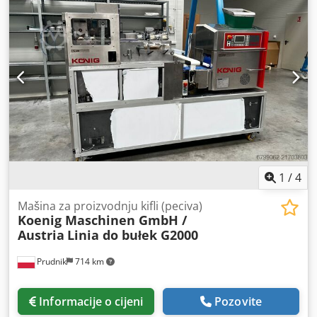
1
/
4
Mašina za proizvodnju kifli (peciva)
Koenig Maschinen GmbH /
Austria
Linia do bułek G2000
Prudnik
714 km
Informacije o cijeni
Pozovite