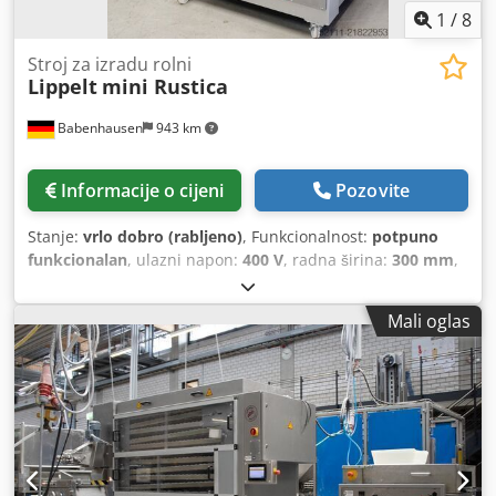
1
/
8
Stroj za izradu rolni
Lippelt
mini Rustica
Babenhausen
943 km
Informacije o cijeni
Pozovite
Stanje:
vrlo dobro (rabljeno)
, Funkcionalnost:
potpuno
funkcionalan
, ulazni napon:
400 V
, radna širina:
300 mm
,
ukupna širina:
2.300 mm
, ukupna dužina:
750 mm
,
ukupna visina:
1.370 mm
, DGUV certificiran do:
09/2027
,
Mali oglas
vrsta ulazne struje:
trofazni
, širina transportnog pojasa:
300 mm
, godina posljednjeg generalnog remonta:
2024
,