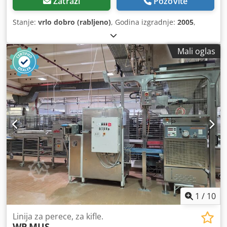
Zatraži
Pozovite
Stanje:
vrlo dobro (rabljeno)
, Godina izgradnje:
2005
,
Mali oglas
1
/
10
Linija za perece, za kifle.
WP
MUS