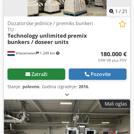
1
/
21
Dozatorske jedinice / premiks bunkeri
TU
Technology unlimited
premix
bunkers / doseer units
180.000 €
Vriezenveen
1.249 km
EXW VB plus PDV
Zatraži
Pozovite
Stanje:
polovno
, Godina izgradnje:
2016
,
Mali oglas