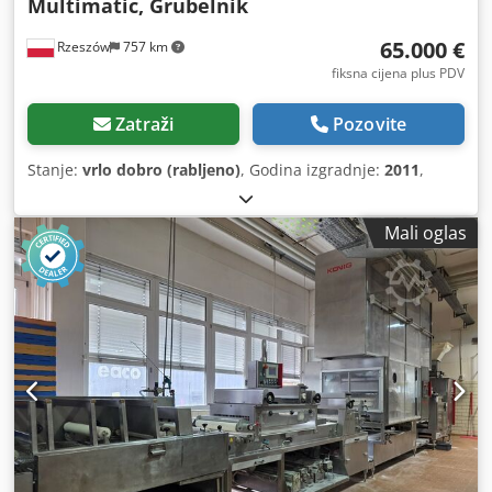
Multimatic, Grubelnik
65.000 €
Rzeszów
757 km
fiksna cijena plus PDV
Zatraži
Pozovite
Stanje:
vrlo dobro (rabljeno)
, Godina izgradnje:
2011
,
Mali oglas