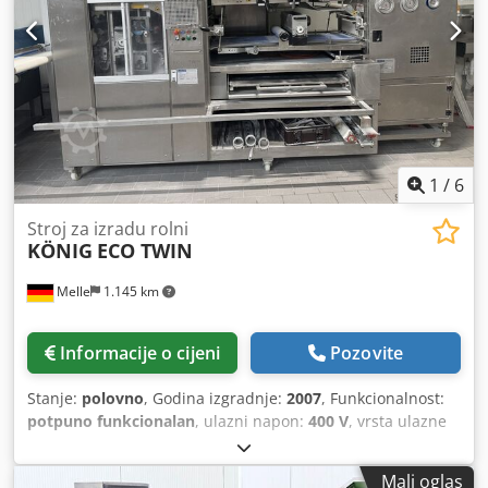
1
/
6
Stroj za izradu rolni
KÖNIG
ECO TWIN
Melle
1.145 km
Informacije o cijeni
Pozovite
Stanje:
polovno
, Godina izgradnje:
2007
, Funkcionalnost:
potpuno funkcionalan
, ulazni napon:
400 V
, vrsta ulazne
struje:
trofazni
, godina posljednjeg generalnog remonta:
2022
,
Mali oglas