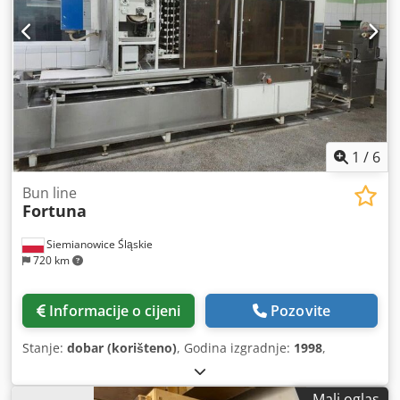
1
/
6
Bun line
Fortuna
Siemianowice Śląskie
720 km
Informacije o cijeni
Pozovite
Stanje:
dobar (korišteno)
, Godina izgradnje:
1998
,
Mali oglas