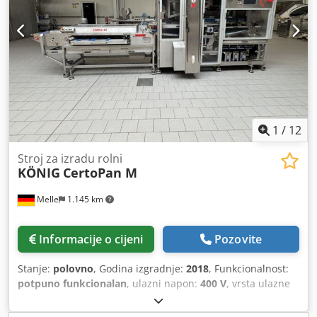
1
/
12
Stroj za izradu rolni
KÖNIG
CertoPan M
Melle
1.145 km
Informacije o cijeni
Pozovite
Stanje:
polovno
, Godina izgradnje:
2018
, Funkcionalnost:
potpuno funkcionalan
, ulazni napon:
400 V
, vrsta ulazne
struje:
trofazni
,