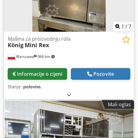
1
/
7
Mašina za proizvodnju rola
König
Mini Rex
Warszawa
966 km
Informacije o cijeni
Pozovite
Stanje:
polovno
,
Mali oglas