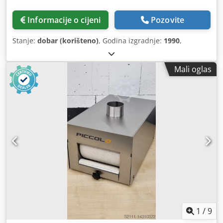
Informacije o cijeni
Pozovite
Stanje:
dobar (korišteno)
, Godina izgradnje:
1990
,
Mali oglas
1
/
9