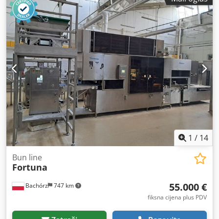
1
/
14
Bun line
Fortuna
55.000 €
Bachórz
747 km
fiksna cijena plus PDV