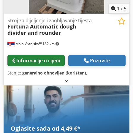
1
/
5
Stroj za dijeljenje i zaobljavanje tijesta
Fortuna
Automatic dough
divider and rounder
Mala Vranjska
182 km
Informacije o cijeni
Pozovite
Stanje:
generalno obnovljen (korišten)
,
Oglasite sada od 4,49 €
*