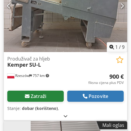
1
/
9
Produživač za hljeb
Kemper
SU-L
900 €
Rzeszów
757 km
fiksna cijena plus PDV
Zatraži
Pozovite
Stanje:
dobar (korišteno)
,
Mali oglas