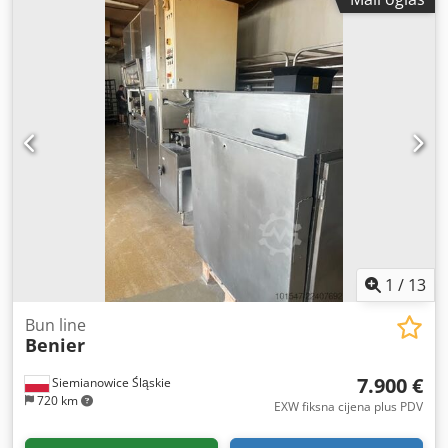
1
/
13
Bun line
Benier
7.900 €
Siemianowice Śląskie
720 km
EXW fiksna cijena plus PDV