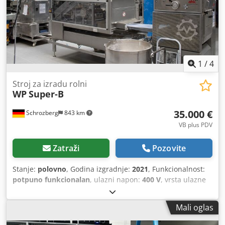
1
/
4
Stroj za izradu rolni
WP
Super-B
35.000 €
Schrozberg
843 km
VB plus PDV
Zatraži
Pozovite
Stanje:
polovno
, Godina izgradnje:
2021
, Funkcionalnost:
potpuno funkcionalan
, ulazni napon:
400 V
, vrsta ulazne
struje:
trofazni
,
Mali oglas