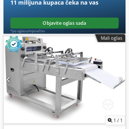
11 milijuna kupaca
čeka na vas
Objavite oglas sada
*po oglasu/mjesečno
Mali oglas
1
/
1