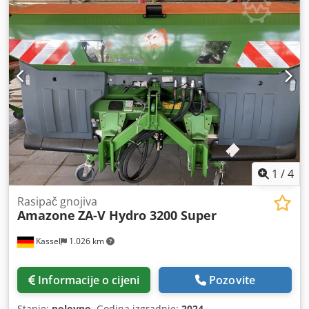
1
/
4
Rasipač gnojiva
Amazone
ZA-V Hydro 3200 Super
Kassel
1.026 km
Informacije o cijeni
Pozovite
Stanje:
polovno
, Godina izgradnje:
2024
,