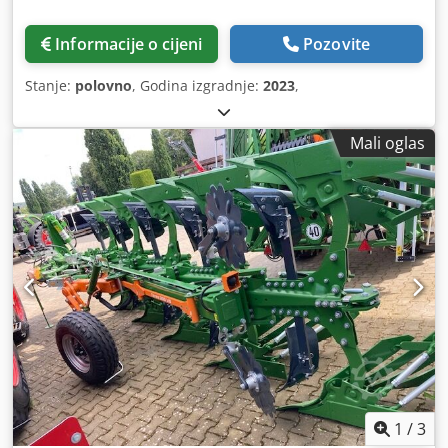
Informacije o cijeni
Pozovite
Stanje:
polovno
, Godina izgradnje:
2023
,
Mali oglas
1
/
3