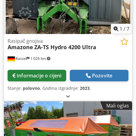
1
/
7
Rasipač gnojiva
Amazone
ZA-TS Hydro 4200 Ultra
Kassel
1.026 km
Informacije o cijeni
Pozovite
Stanje:
polovno
, Godina izgradnje:
2023
,
Mali oglas