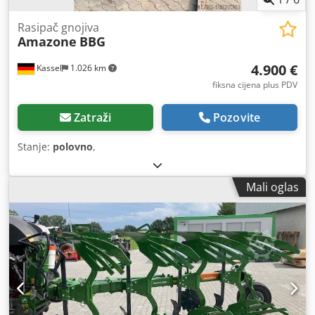
Rasipač gnojiva
Amazone
BBG
4.900 €
Kassel
1.026 km
fiksna cijena plus PDV
Zatraži
Pozovite
Stanje:
polovno
,
Mali oglas