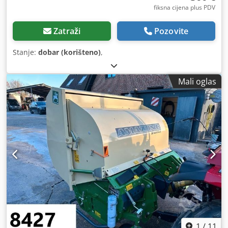
fiksna cijena plus PDV
Zatraži
Pozovite
Stanje:
dobar (korišteno)
,
Mali oglas
1
/
11