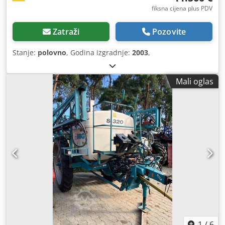
fiksna cijena plus PDV
Zatraži
Pozovite
Stanje:
polovno
, Godina izgradnje:
2003
,
Mali oglas
1
/
6