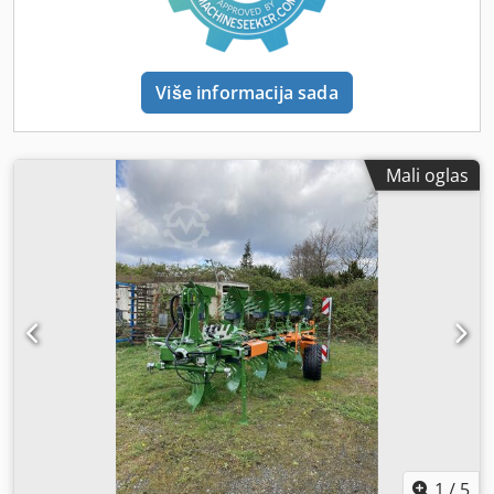
Više informacija sada
Mali oglas
1
/
5