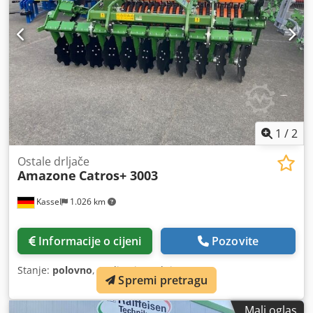
1
/
2
Ostale drljače
Amazone
Catros+ 3003
Kassel
1.026 km
Informacije o cijeni
Pozovite
Stanje:
polovno
, Godina izgradnje:
2023
,
Spremi pretragu
Mali oglas