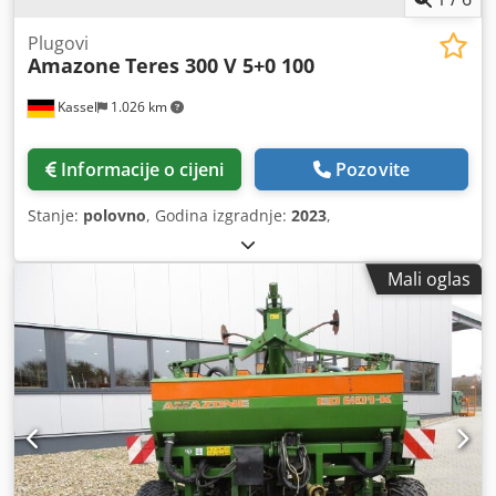
Plugovi
Amazone
Teres 300 V 5+0 100
Kassel
1.026 km
Informacije o cijeni
Pozovite
Stanje:
polovno
, Godina izgradnje:
2023
,
Mali oglas