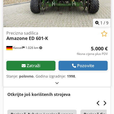
1
/
9
Precizna sadilica
Amazone
ED 601-K
5.000 €
Kassel
1.026 km
fiksna cijena plus PDV
Zatraži
Pozovite
Stanje:
polovno
, Godina izgradnje:
1998
,
Otkrijte još korištenih strojeva