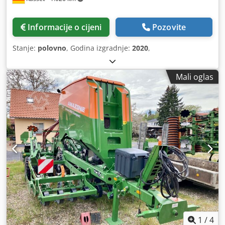
Informacije o cijeni
Pozovite
Stanje:
polovno
, Godina izgradnje:
2020
,
Mali oglas
1
/
4