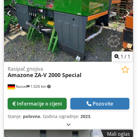
1
/
1
Rasipač gnojiva
Amazone
ZA-V 2000 Special
Kassel
1.026 km
Informacije o cijeni
Pozovite
Stanje:
polovno
, Godina izgradnje:
2023
,
Mali oglas