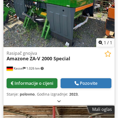
1
/
1
Rasipač gnojiva
Amazone
ZA-V 2000 Special
Kassel
1.026 km
Informacije o cijeni
Pozovite
Stanje:
polovno
, Godina izgradnje:
2023
,
Mali oglas