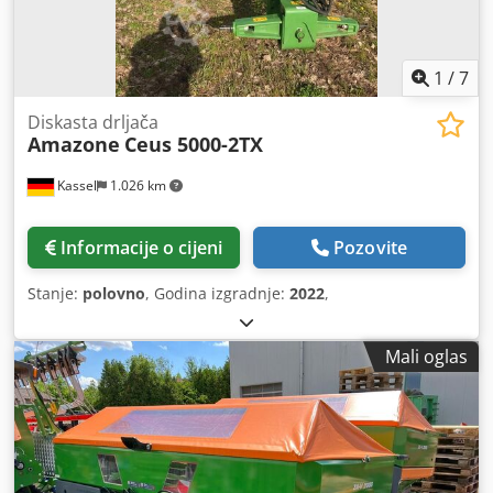
1
/
7
Diskasta drljača
Amazone
Ceus 5000-2TX
Kassel
1.026 km
Informacije o cijeni
Pozovite
Stanje:
polovno
, Godina izgradnje:
2022
,
Mali oglas