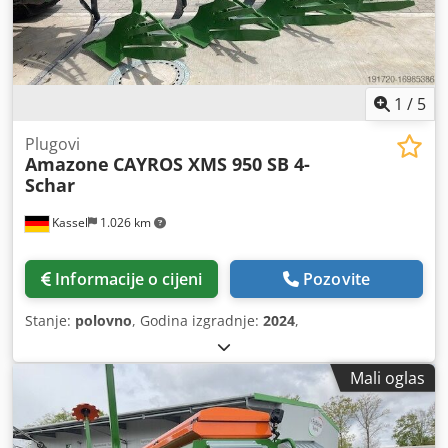
1
/
5
Plugovi
Amazone
CAYROS XMS 950 SB 4-
Schar
Kassel
1.026 km
Informacije o cijeni
Pozovite
Stanje:
polovno
, Godina izgradnje:
2024
,
Mali oglas