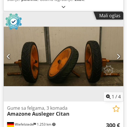
Mali oglas
1
/
4
Gume sa felgama, 3 komada
Amazone
Ausleger Citan
300 €
Wiefelstede
1.253 km