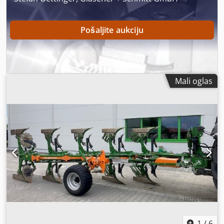
Pošaljite aukciju
Mali oglas
1
/
6