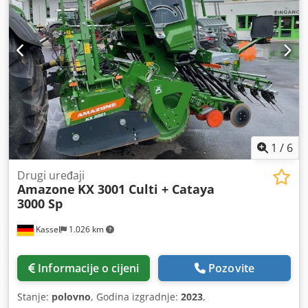
1
/
6
Drugi uređaji
Amazone
KX 3001 Culti + Cataya
3000 Sp
Kassel
1.026 km
Informacije o cijeni
Pozovite
Stanje:
polovno
, Godina izgradnje:
2023
,