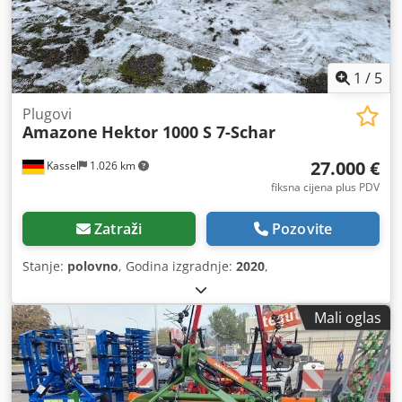
1
/
5
Plugovi
Amazone
Hektor 1000 S 7-Schar
27.000 €
Kassel
1.026 km
fiksna cijena plus PDV
Zatraži
Pozovite
Stanje:
polovno
, Godina izgradnje:
2020
,
Mali oglas