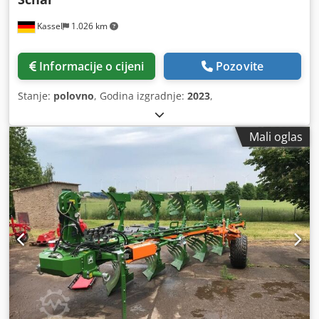
Kassel
1.026 km
Informacije o cijeni
Pozovite
Stanje:
polovno
, Godina izgradnje:
2023
,
Mali oglas