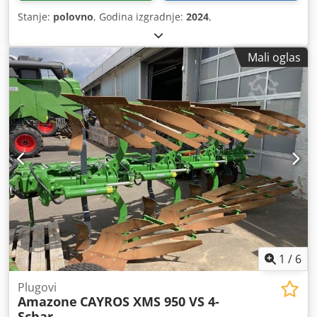
Stanje:
polovno
, Godina izgradnje:
2024
,
Mali oglas
1
/
6
Plugovi
Amazone
CAYROS XMS 950 VS 4-
Schar