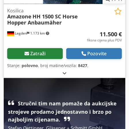
Kosilica
Amazone
HH 1500 SC Horse
Hopper Anbaumäher
11.500 €
Legden
1.173 km
fiksna cijena plus PDV
Zatraži
Pozovite
Stanje:
polovno
, broj mašine/vozila:
8427
,
Stručni tim nam pomaže da aukcijske
strojeve prodamo jednostavno i brzo po
najboljim cijenama.
Stefan Oettinger, Gläsener + Schmitt GmbH