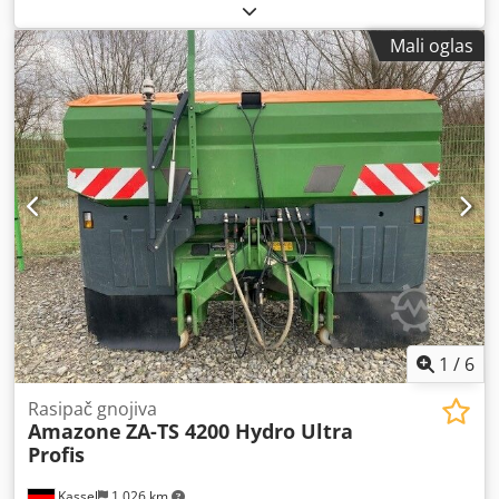
Mali oglas
1
/
6
Rasipač gnojiva
Amazone
ZA-TS 4200 Hydro Ultra
Profis
Kassel
1.026 km