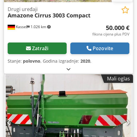
Drugi uređaji
Amazone
Cirrus 3003 Compact
50.000 €
Kassel
1.026 km
fiksna cijena plus PDV
Zatraži
Pozovite
Stanje:
polovno
, Godina izgradnje:
2020
,
Mali oglas