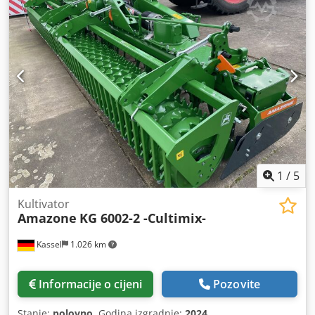
1
/
5
Kultivator
Amazone
KG 6002-2 -Cultimix-
Kassel
1.026 km
Informacije o cijeni
Pozovite
Stanje:
polovno
, Godina izgradnje:
2024
,