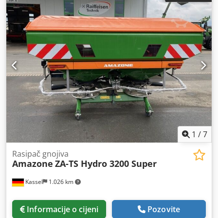
1
/
7
Rasipač gnojiva
Amazone
ZA-TS Hydro 3200 Super
Kassel
1.026 km
Informacije o cijeni
Pozovite