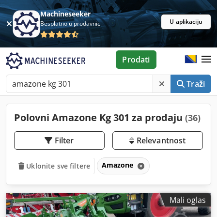
Machineseeker
U aplikaciju
Besplatno u prodavnici
Prodati
Traži
Polovni Amazone Kg 301 za prodaju
(36)
Filter
Relevantnost
Amazone
Uklonite sve filtere
Mali oglas