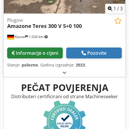
1
/
3
Plugovi
Amazone
Teres 300 V 5+0 100
Kassel
1.026 km
Informacije o cijeni
Pozovite
Stanje:
polovno
, Godina izgradnje:
2023
,
PEČAT POVJERENJA
Distributeri certificirani od strane Machineseeker