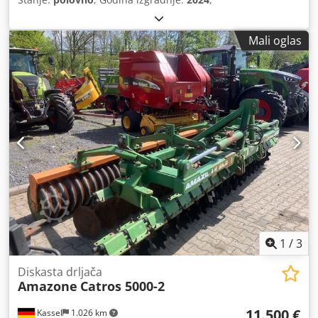
Mali oglas
1
/
3
Diskasta drljača
Amazone
Catros 5000-2
11.500 €
Kassel
1.026 km