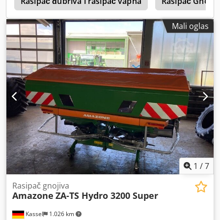
1
Rasipač đubriva i rasipač vapna
Rasipač Gnojiv
Mali oglas
1
/
7
Rasipač gnojiva
Amazone
ZA-TS Hydro 3200 Super
Kassel
1.026 km