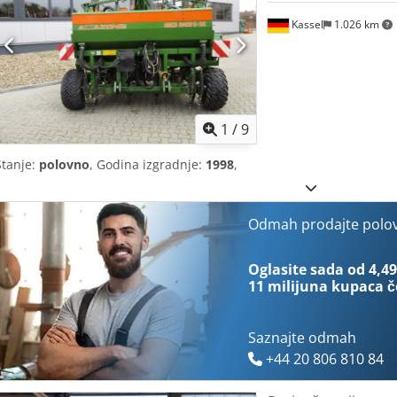
Kassel
1.026 km
1
/
9
Stanje:
polovno
, Godina izgradnje:
1998
,
Odmah prodajte polo
Oglasite sada od 4,49
11 milijuna kupaca
č
Saznajte odmah
+44 20 806 810 84