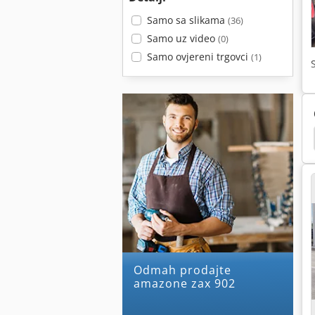
Samo sa slikama
(36)
Samo uz video
(0)
Samo ovjereni trgovci
(1)
 Uf 901
Amazone Uf 1501
Amazone Uf 1201
Odmah prodajte
amazone zax 902