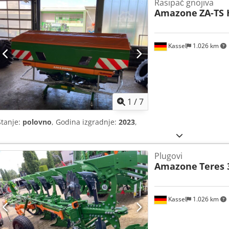
Rasipač gnojiva
Amazone
ZA-TS 
Kassel
1.026 km
1
/
7
Stanje:
polovno
, Godina izgradnje:
2023
,
Plugovi
Amazone
Teres 
Kassel
1.026 km