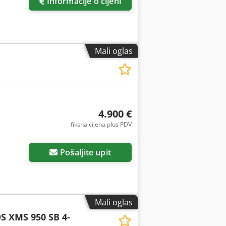
Informacije o cijeni
Mali oglas
4.900 €
fiksna cijena plus PDV
Pošaljite upit
Mali oglas
S XMS 950 SB 4-