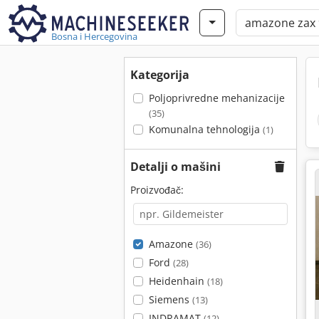
Bosna i Hercegovina
Kategorija
Poljoprivredne mehanizacije
(35)
Komunalna tehnologija
(1)
Detalji o mašini
Proizvođač:
Amazone
(36)
Ford
(28)
Heidenhain
(18)
Siemens
(13)
INDRAMAT
(12)