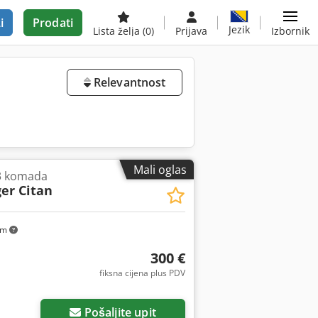
i
Prodati
Jezik
Lista želja
(0)
Prijava
Izbornik
Relevantnost
Mali oglas
3 komada
er Citan
km
300 €
fiksna cijena plus PDV
Pošaljite upit