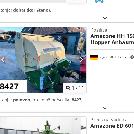
Stanje:
dobar (korišteno)
,
Kosilica
Amazone
HH 15
Hopper Anbaum
Legden
1.173 km
1
/
11
Stanje:
polovno
, broj mašine/vozila:
8427
,
Precizna sadilica
Amazone
ED 601