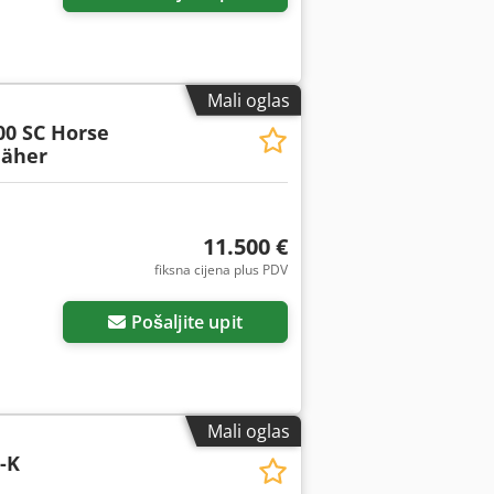
Mali oglas
00 SC Horse
äher
11.500 €
fiksna cijena plus PDV
Pošaljite upit
Mali oglas
-K