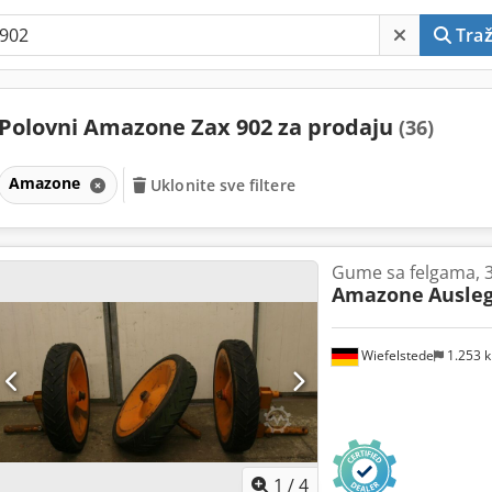
Traž
Polovni Amazone Zax 902 za prodaju
(36)
Amazone
Uklonite sve filtere
Gume sa felgama, 
Amazone
Ausleg
Wiefelstede
1.253 
1
/
4