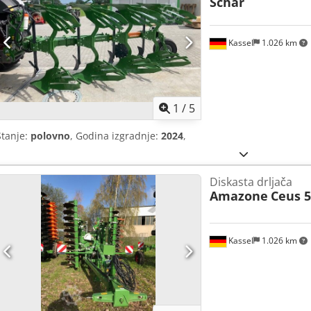
Schar
Kassel
1.026 km
1
/
5
Stanje:
polovno
, Godina izgradnje:
2024
,
Diskasta drljača
Amazone
Ceus 5
Kassel
1.026 km