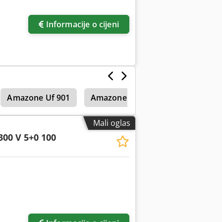
Informacije o cijeni
Amazone Uf 901
Amazone Uf 1501
Amazone U
Mali oglas
300 V 5+0 100