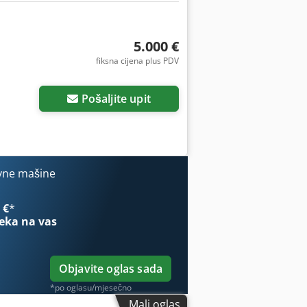
5.000 €
fiksna cijena plus PDV
Pošaljite upit
vne mašine
 €
*
eka na vas
Objavite oglas sada
*po oglasu/mjesečno
Mali oglas