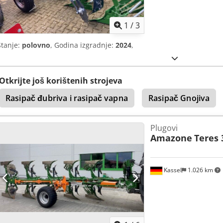
1
/
3
Stanje:
polovno
, Godina izgradnje:
2024
,
Otkrijte još korištenih strojeva
Rasipač đubriva i rasipač vapna
Rasipač Gnojiva
Plugovi
Amazone
Teres 
Kassel
1.026 km