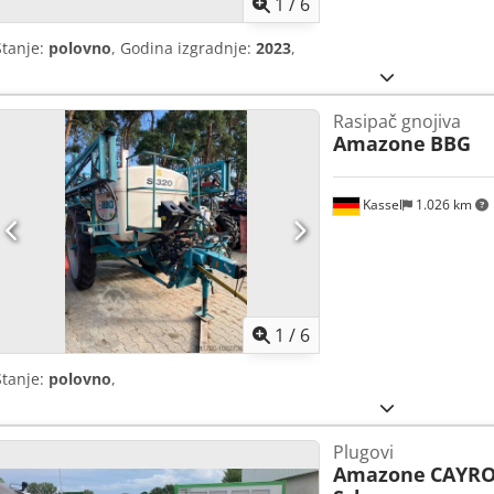
1
/
6
Stanje:
polovno
, Godina izgradnje:
2023
,
Rasipač gnojiva
Amazone
BBG
Kassel
1.026 km
1
/
6
Stanje:
polovno
,
Plugovi
Amazone
CAYRO