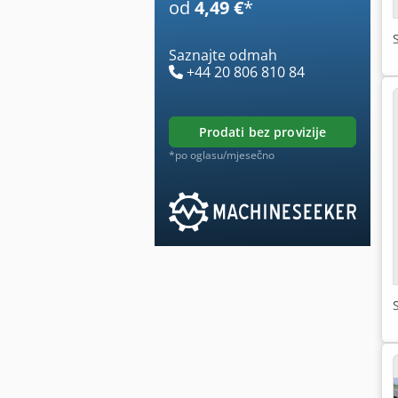
od
4,49 €
*
Saznajte odmah
+44 20 806 810 84
prodati bez provizije
*po oglasu/mjesečno