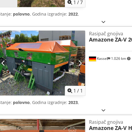
1
/
7
Stanje:
polovno
, Godina izgradnje:
2022
,
Rasipač gnojiva
Amazone
ZA-V 2
Kassel
1.026 km
Zatražite 
1
/
1
Stanje:
polovno
, Godina izgradnje:
2023
,
Rasipač gnojiva
Amazone
ZA-V H