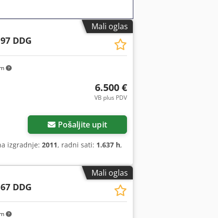
Mali oglas
 97 DDG
km
6.500 €
VB plus PDV
Pošaljite upit
na izgradnje:
2011
, radni sati:
1.637 h
,
Mali oglas
 67 DDG
km