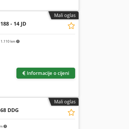
Mali oglas
188 - 14 JD
1.110 km
Informacije o cijeni
Mali oglas
 68 DDG
km