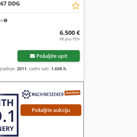
 67 DDG
km
6.500 €
VB plus PDV
Pošaljite upit
gradnje:
2011
, radni sati:
1.608 h
,
Pošaljite aukciju