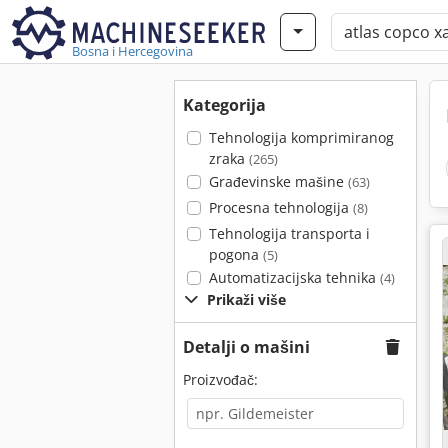
Bosna i Hercegovina
Kategorija
Tehnologija komprimiranog
zraka
(265)
Građevinske mašine
(63)
Procesna tehnologija
(8)
Tehnologija transporta i
pogona
(5)
Automatizacijska tehnika
(4)
Prikaži više
Detalji o mašini
Proizvođač: