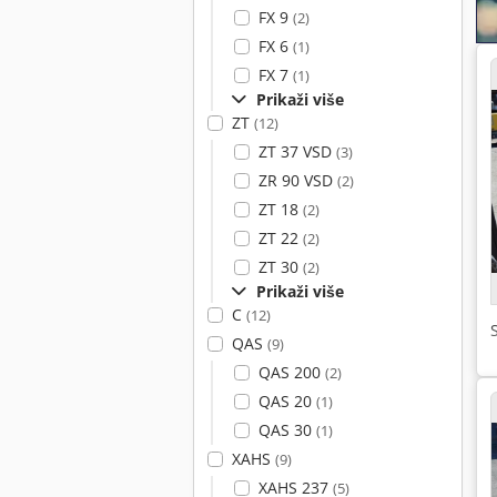
FX 9
(2)
FX 6
(1)
FX 7
(1)
Prikaži više
ZT
(12)
ZT 37 VSD
(3)
ZR 90 VSD
(2)
ZT 18
(2)
ZT 22
(2)
ZT 30
(2)
Prikaži više
C
(12)
QAS
(9)
QAS 200
(2)
QAS 20
(1)
QAS 30
(1)
XAHS
(9)
XAHS 237
(5)