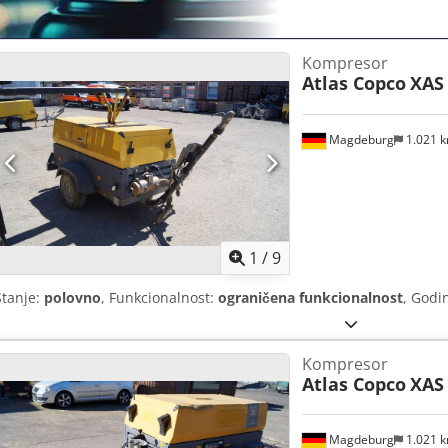
Kompresor
Atlas Copco
XAS
Magdeburg
1.021 
1
/
9
Stanje:
polovno
, Funkcionalnost:
ograničena funkcionalnost
, Godi
Kompresor
Atlas Copco
XAS
Magdeburg
1.021 