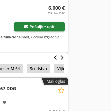
6.000 €
VB plus PDV
Pošaljite upit
a funkcionalnost
, Godina izgradnje:
aeser M 64
Sredstva
Vijčani kompresori
Mali oglas
 67 DDG
km