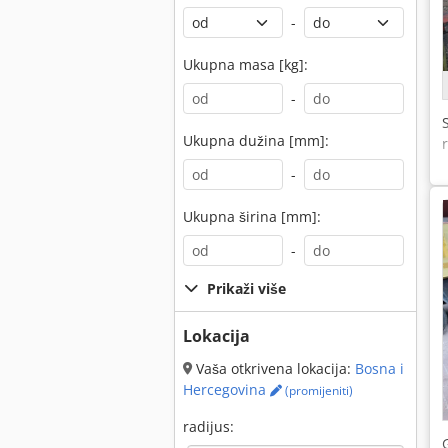
-
Ukupna masa [kg]:
-
Ukupna dužina [mm]:
-
Ukupna širina [mm]:
-
Prikaži više
Lokacija
Vaša otkrivena lokacija:
Bosna i
Hercegovina
(promijeniti)
radijus: