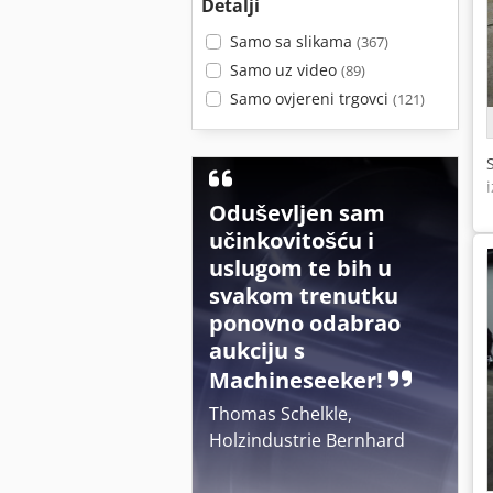
Detalji
Samo sa slikama
(367)
Samo uz video
(89)
Samo ovjereni trgovci
(121)
Oduševljen sam
učinkovitošću i
uslugom te bih u
svakom trenutku
ponovno odabrao
aukciju s
Machineseeker!
Thomas Schelkle,
Holzindustrie Bernhard