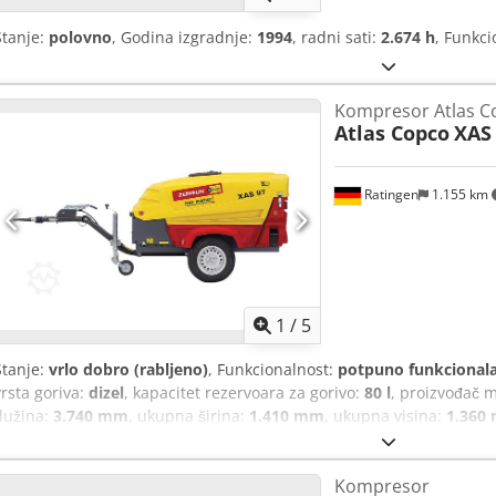
Stanje:
polovno
, Godina izgradnje:
1994
, radni sati:
2.674 h
, Funkc
Kompresor Atlas C
Atlas Copco
XAS
Ratingen
1.155 km
1
/
5
Stanje:
vrlo dobro (rabljeno)
, Funkcionalnost:
potpuno funkcional
vrsta goriva:
dizel
, kapacitet rezervoara za gorivo:
80 l
, proizvođač 
dužina:
3.740 mm
, ukupna širina:
1.410 mm
, ukupna visina:
1.360
volumena:
318 m³/h
, radni pritisak:
7 šipka
, pritisak (min.):
4 šipka
98 dB
, Godina izgradnje:
2016
, radni sati:
1.190 h
, sljedeći pregled 
Kompresor
APP418299
, Oprema:
UVV sigurnosna provjera
,