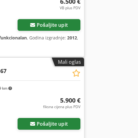
6.500 €
VB plus PDV
Pošaljite upit
funkcionalan
, Godina izgradnje:
2012
,
Mali oglas
 67
9 km
5.900 €
fiksna cijena plus PDV
Pošaljite upit