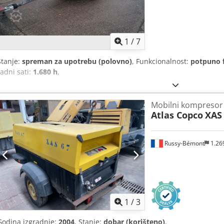
1
/
7
Stanje:
spreman za upotrebu (polovno)
, Funkcionalnost:
potpuno 
radni sati:
1.680 h
,
Mobilni kompresor
Atlas Copco
XAS
Russy-Bémont
1.26
1
/
3
Godina izgradnje:
2004
, Stanje:
dobar (korišteno)
,