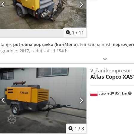
1
/
11
Stanje:
potrebna popravka (korišteno)
, Funkcionalnost:
neprovjer
izgradnje:
2017
, radni sati:
1.154 h
,
Vijčani kompresor
Atlas Copco
XAS
Stawiec
851 km
1
/
8