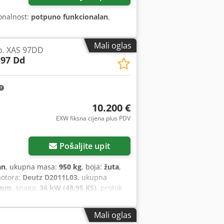
ionalnost:
potpuno funkcionalan
,
Mali oglas
o. XAS 97DD
 97 Dd
10.200 €
EXW fiksna cijena plus PDV
Pošaljite upit
an
, ukupna masa:
950 kg
, boja:
žuta
,
motora:
Deutz D2011L03
, ukupna
 mm
, snaga:
36 kW (48,95 KS)
, protok
, pritisak (max.):
8,5 šipka
, razina buke:
(TÜV):
04/2025
, broj mašine/vozila:
Mali oglas