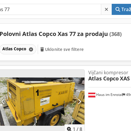
Traž
Polovni Atlas Copco Xas 77 za prodaju
(368)
Atlas Copco
Uklonite sve filtere
Vijčani kompresor
Atlas Copco
XAS
Haus im Ennstal
49
1
/
8