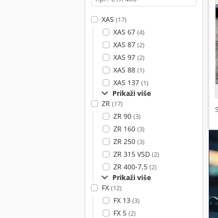
XAS
(17)
XAS 67
(4)
XAS 87
(2)
XAS 97
(2)
XAS 88
(1)
XAS 137
(1)
Prikaži više
ZR
(17)
ZR 90
(3)
ZR 160
(3)
ZR 250
(3)
ZR 315 VSD
(2)
ZR 400-7,5
(2)
Prikaži više
FX
(12)
FX 13
(3)
FX 5
(2)