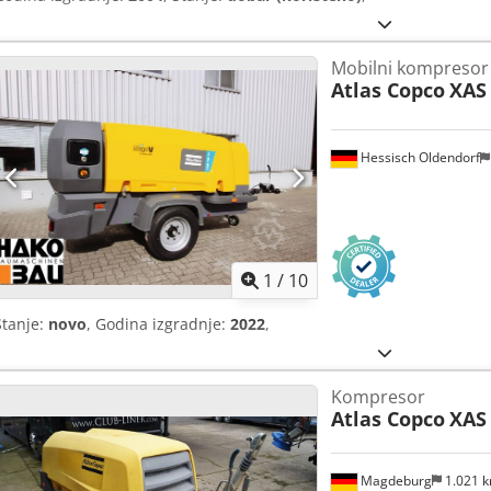
Mobilni kompresor
Atlas Copco
XAS 
Hessisch Oldendorf
1
/
10
Stanje:
novo
, Godina izgradnje:
2022
,
Kompresor
Atlas Copco
XAS
Magdeburg
1.021 