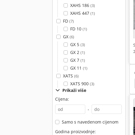
XAHS 186
(3)
XAHS 447
(1)
FD
(7)
FD 10
(1)
GX
(6)
GX 5
(3)
GX 2
(1)
GX 7
(1)
GX 11
(1)
XATS
(6)
or
Vijčani Proizvodni
Boge Filter
Boge Lr
XATS 900
(3)
Prikaži više
Cijena:
-
Samo s navedenom cijenom
Godina proizvodnje: