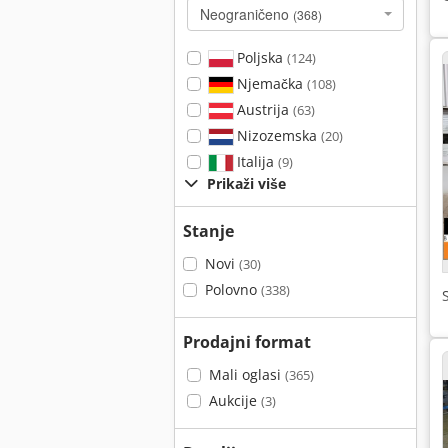
Neograničeno
(368)
Poljska
(124)
Njemačka
(108)
Austrija
(63)
Nizozemska
(20)
Italija
(9)
Prikaži više
Stanje
Novi
(30)
Polovno
(338)
Prodajni format
Mali oglasi
(365)
Aukcije
(3)