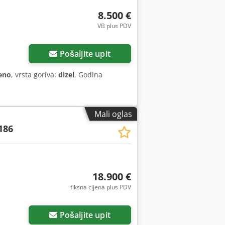
8.500 €
VB plus PDV
Pošaljite upit
eno
, vrsta goriva:
dizel
, Godina
Mali oglas
186
18.900 €
fiksna cijena plus PDV
Pošaljite upit