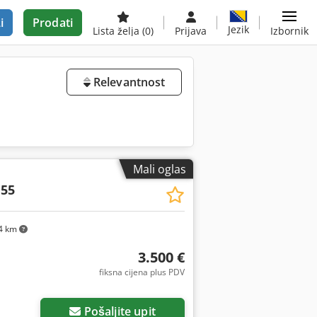
i
Prodati
Jezik
Lista želja
(0)
Prijava
Izbornik
Relevantnost
Mali oglas
 55
4 km
3.500 €
fiksna cijena plus PDV
Pošaljite upit