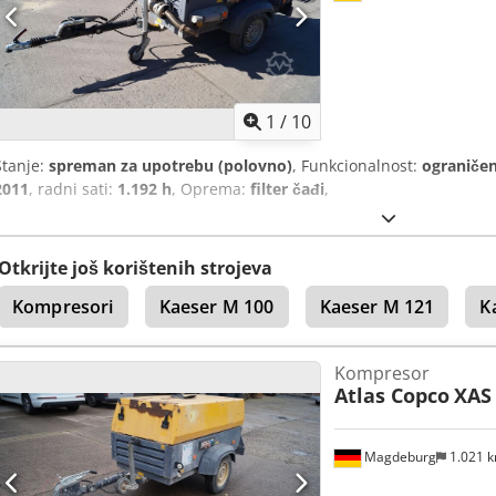
1
/
10
Stanje:
spreman za upotrebu (polovno)
, Funkcionalnost:
ograničen
2011
, radni sati:
1.192 h
, Oprema:
filter čađi
,
Otkrijte još korištenih strojeva
Kompresori
Kaeser M 100
Kaeser M 121
K
Kompresor
Atlas Copco
XAS
Magdeburg
1.021 