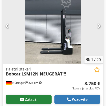
1
/
20
Paletni stakeri
Bobcat
LSM12N NEUGERÄT!!!
3.750 €
Nürtingen
828 km
fiksna cijena plus PDV
Zatraži
Pozovite