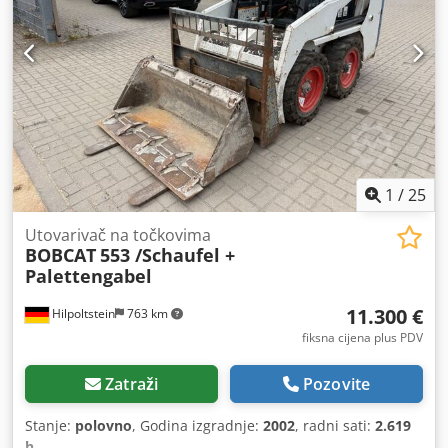
1
/
25
Utovarivač na točkovima
BOBCAT
553 /Schaufel +
Palettengabel
11.300 €
Hilpoltstein
763 km
fiksna cijena plus PDV
Zatraži
Pozovite
Stanje:
polovno
, Godina izgradnje:
2002
, radni sati:
2.619
h
,