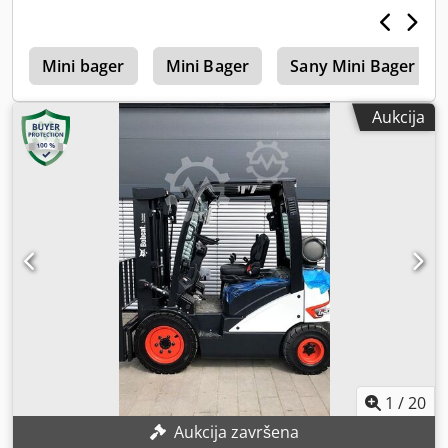
i
Mini bager
Mini Bager
Sany Mini Bager
Aukcija
1
/
20
Aukcija završena