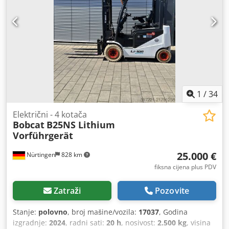
1
/
34
Električni - 4 kotača
Bobcat
B25NS Lithium
Vorführgerät
25.000 €
Nürtingen
828 km
fiksna cijena plus PDV
Zatraži
Pozovite
Stanje:
polovno
, broj mašine/vozila:
17037
, Godina
izgradnje:
2024
, radni sati:
20 h
, nosivost:
2.500 kg
, visina