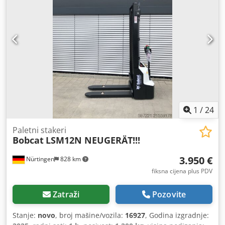
1
/
24
Paletni stakeri
Bobcat
LSM12N NEUGERÄT!!!
3.950 €
Nürtingen
828 km
fiksna cijena plus PDV
Zatraži
Pozovite
Stanje:
novo
, broj mašine/vozila:
16927
, Godina izgradnje: