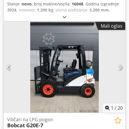
Stanje:
novo
, broj mašine/vozila:
16048
, Godina izgradnje:
2024
, nosivost:
1.200 kg
, visina podizanja:
3.200 mm
,
središte tereta:
600 mm
, vrsta goriva:
električni
, vrsta
jarbola:
simpleks
, građevinska visina:
2.080 mm
, napon
Mali oglas
baterije:
24 V
, duljina vilica:
1.150 mm
, ukupna masa:
576
kg
,
1
/
20
Viličari na LPG pogon
Bobcat
G20E-7