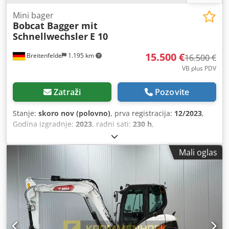
Mini bager
Bobcat Bagger mit
Schnellwechsler
E 10
15.500 €
Breitenfelde
1.195 km
16.500 €
VB plus PDV
Zatraži
Pozovite
Stanje:
skoro nov (polovno)
, prva registracija:
12/2023
,
Godina izgradnje:
2023
, radni sati:
230 h
,
Mali oglas