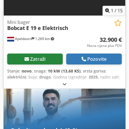
1
/
15
Mini bager
Bobcat
E 19 e Elektrisch
32.900 €
Apeldoorn
1.269 km
fiksna cijena plus PDV
Zatraži
Pozovite
Stanje:
novo
, snaga:
10 kW (13,60 KS)
, vrsta goriva:
električni
, boja:
drugo
, Godina izgradnje:
2025
, radni sati:
1 h
,