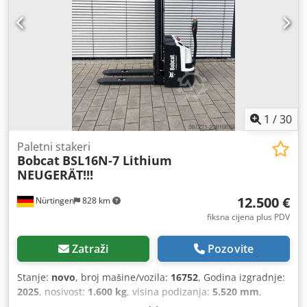
1
/
30
Paletni stakeri
Bobcat
BSL16N-7 Lithium
NEUGERÄT!!!
12.500 €
Nürtingen
828 km
fiksna cijena plus PDV
Zatraži
Pozovite
Stanje:
novo
, broj mašine/vozila:
16752
, Godina izgradnje:
2025
, nosivost:
1.600 kg
, visina podizanja:
5.520 mm
,
slobodno podizanje:
1.820 mm
, središte tereta:
600 mm
,