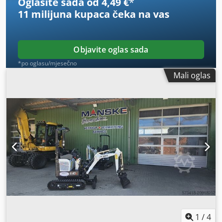
Oglasite sada od 4,49 €
*
11 milijuna kupaca
čeka na vas
Objavite oglas sada
*po oglasu/mjesečno
Mali oglas
1
/
4