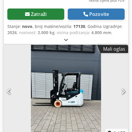
fiksna cijena plus PDV
Zatraži
Pozovite
Stanje:
novo
, broj mašine/vozila:
17130
, Godina izgradnje:
2026
, nosivost:
2.000 kg
, visina podizanja:
4.800 mm
,
slobodno podizanje:
1.484 mm
, središte tereta:
500 mm
,
vrsta goriva:
električni
, vrsta jarbola:
triplex
, građevinska
Mali oglas
visina:
2.215 mm
, napon baterije:
51,2 V
, duljina vilica:
1.200 mm
, dimenzija prednje gume:
200/50-10 non-
marking
, dimenzija stražnje gume:
16x6-8 non marking
,
ukupna masa:
3.790 kg
,