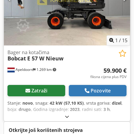
1
/
15
Bager na kotačima
Bobcat
E 57 W Nieuw
59.900 €
Apeldoorn
1.269 km
fiksna cijena plus PDV
Zatraži
Pozovite
Stanje:
novo
, snaga:
42 kW (57,10 KS)
, vrsta goriva:
dizel
,
boja:
drugo
, Godina izgradnje:
2023
, radni sati:
3 h
,
Oprema:
klima-uređaj
,
Otkrijte još korištenih strojeva