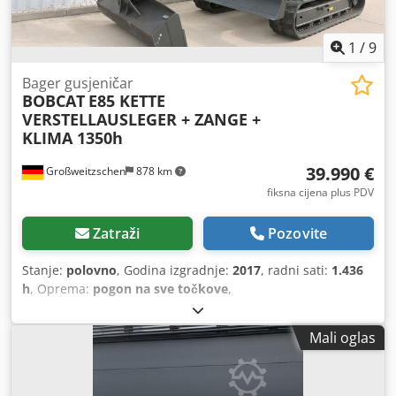
1
/
9
Bager gusjeničar
BOBCAT
E85 KETTE
VERSTELLAUSLEGER + ZANGE +
KLIMA 1350h
39.990 €
Großweitzschen
878 km
fiksna cijena plus PDV
Zatraži
Pozovite
Stanje:
polovno
, Godina izgradnje:
2017
, radni sati:
1.436
h
, Oprema:
pogon na sve točkove
,
Mali oglas