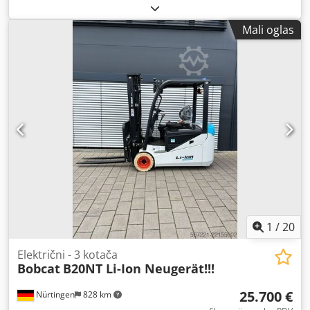
podizanja:
4.710 mm
, slobodno podizanje:
1.700 mm
,
središte tereta:
500 mm
, vrsta goriva:
električni
, vrsta
Mali oglas
jarbola:
triplex
, građevinska visina:
2.180 mm
, napon
baterije:
48 V
, duljina vilica:
1.200 mm
, dimenzija prednje
gume:
23X9-10
, dimenzija stražnje gume:
18X7-8
, ukupna
masa:
3.552 kg
,
1
/
20
Električni - 3 kotača
Bobcat
B20NT Li-Ion Neugerät!!!
25.700 €
Nürtingen
828 km