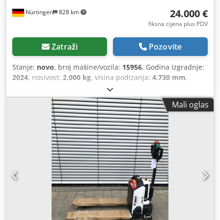
24.000 €
Nürtingen
828 km
fiksna cijena plus PDV
Zatraži
Pozovite
Stanje:
novo
, broj mašine/vozila:
15956
, Godina izgradnje:
2024
, nosivost:
2.000 kg
, visina podizanja:
4.730 mm
,
slobodno podizanje:
1.500 mm
, središte tereta:
500 mm
,
vrsta goriva:
električni
, vrsta jarbola:
triplex
, građevinska
Mali oglas
visina:
2.200 mm
, duljina vilica:
1.200 mm
,