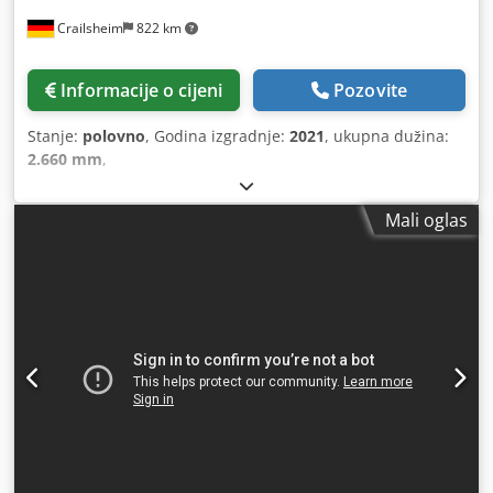
Crailsheim
822 km
Informacije o cijeni
Pozovite
Stanje:
polovno
, Godina izgradnje:
2021
, ukupna dužina:
2.660 mm
,
Mali oglas