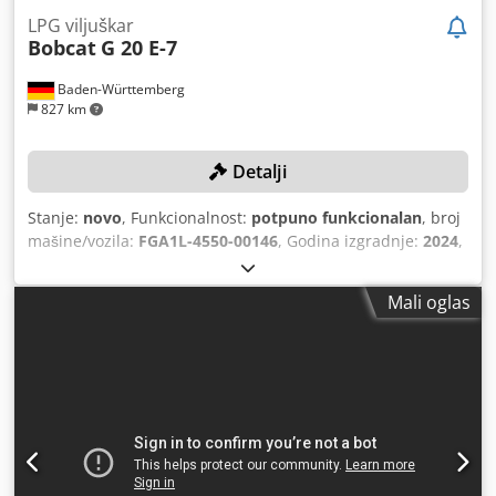
LPG viljuškar
Bobcat
G 20 E-7
Baden-Württemberg
827 km
Detalji
Stanje:
novo
, Funkcionalnost:
potpuno funkcionalan
, broj
mašine/vozila:
FGA1L-4550-00146
, Godina izgradnje:
2024
,
nosivost:
2.000 kg
, visina podizanja:
4.730 mm
, slobodno
podizanje:
1.475 mm
, vrsta goriva:
plin
, duljina vilica:
Mali oglas
1.200 mm
,