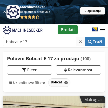
Machineseeker
U aplikaciju
Besplatno u prodavnici
Prodati
Traži
Polovni Bobcat E 17 za prodaju
(100)
Filter
Relevantnost
Bobcat
Uklonite sve filtere
Mali oglas