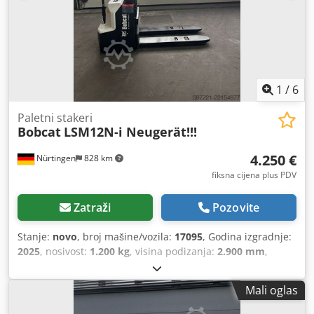
1
/
6
Paletni stakeri
Bobcat
LSM12N-i Neugerät!!!
4.250 €
Nürtingen
828 km
fiksna cijena plus PDV
Zatraži
Pozovite
Stanje:
novo
, broj mašine/vozila:
17095
, Godina izgradnje:
2025
, nosivost:
1.200 kg
, visina podizanja:
2.900 mm
,
središte tereta:
600 mm
, vrsta goriva:
električni
, vrsta
jarbola:
simpleks
, građevinska visina:
1.970 mm
, napon
Mali oglas
baterije:
24 V
, duljina vilica:
1.150 mm
, ukupna masa:
665
kg
,