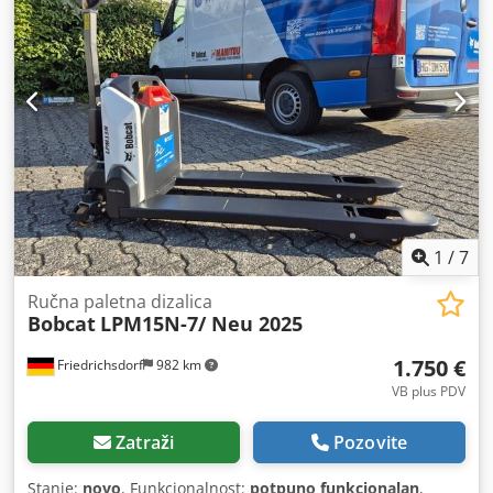
1
/
7
Ručna paletna dizalica
Bobcat
LPM15N-7/ Neu 2025
1.750 €
Friedrichsdorf
982 km
VB plus PDV
Zatraži
Pozovite
Stanje:
novo
, Funkcionalnost:
potpuno funkcionalan
,