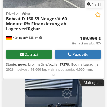
1
/
11
Dizel viljuškari
Bobcat
D 160 S9 Neugerät 60
Monate 0% Finanzierung ab
Lager verfügbar
189.999 €
Nürtingen
828 km
fiksna cijena plus PDV
Zatraži
Pozovite
Stanje:
novo
, broj mašine/vozila:
17279
, Godina izgradnje:
2026
, nosivost:
16.000 kg
, visina podizanja:
4.000 mm
,
slobodno podizanje:
1.480 mm
, središte tereta:
600 mm
,
vrsta goriva:
dizel
, vrsta jarbola:
triplex
, građevinska visina:
Mali oglas
3.030 mm
, duljina vilica:
2.400 mm
, dimenzija prednje
gume:
12.00-20 100%
, dimenzija stražnje gume:
12.00-20
100%
, ukupna masa:
19.300 kg
, Oprema:
kabina
,