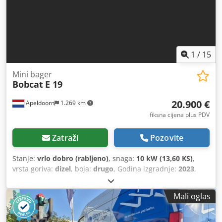
1
/
15
Mini bager
Bobcat
E 19
20.900 €
Apeldoorn
1.269 km
fiksna cijena plus PDV
Zatraži
Pozovite
Stanje:
vrlo dobro (rabljeno)
, snaga:
10 kW (13,60 KS)
,
vrsta goriva:
dizel
, boja:
drugo
, Godina izgradnje:
2023
,
radni sati:
256 h
,
Mali oglas