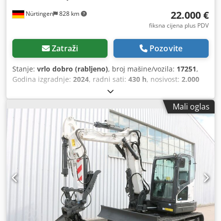
22.000 €
Nürtingen
828 km
fiksna cijena plus PDV
Zatraži
Pozovite
Stanje:
vrlo dobro (rabljeno)
, broj mašine/vozila:
17251
,
Godina izgradnje:
2024
, radni sati:
430 h
, nosivost:
2.000
kg
, visina podizanja:
4.730 mm
, slobodno podizanje:
1.470
mm
, središte tereta:
500 mm
, vrsta goriva:
dizel
, vrsta
Mali oglas
jarbola:
triplex
, građevinska visina:
2.190 mm
, duljina
vilica:
1.050 mm
, dimenzija prednje gume:
7.00-15 5.50
,
dimenzija stražnje gume:
6.50-10
, ukupna masa:
4.053 kg
,