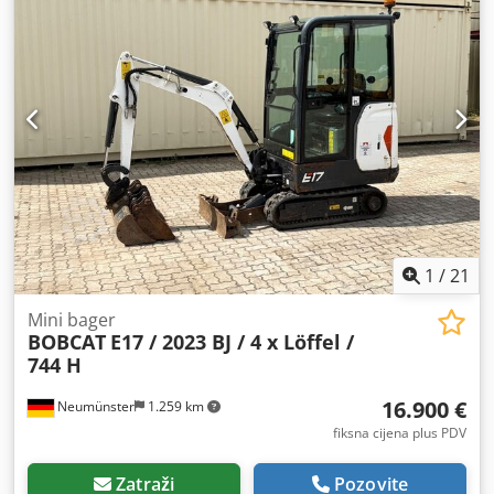
1
/
21
Mini bager
BOBCAT
E17 / 2023 BJ / 4 x Löffel /
744 H
16.900 €
Neumünster
1.259 km
fiksna cijena plus PDV
Zatraži
Pozovite