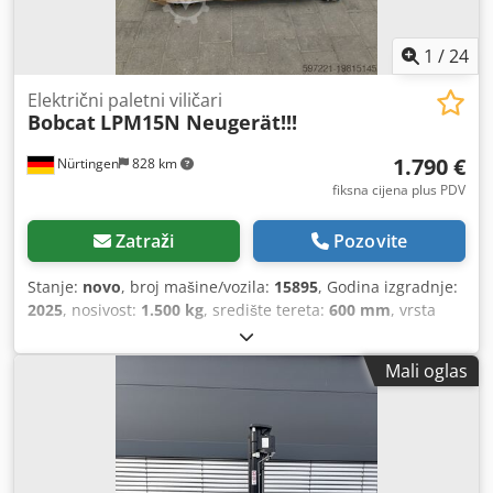
1
/
24
Električni paletni viličari
Bobcat
LPM15N Neugerät!!!
1.790 €
Nürtingen
828 km
fiksna cijena plus PDV
Zatraži
Pozovite
Stanje:
novo
, broj mašine/vozila:
15895
, Godina izgradnje:
2025
, nosivost:
1.500 kg
, središte tereta:
600 mm
, vrsta
goriva:
električni
, vrsta jarbola:
drugo
, građevinska visina:
700 mm
, duljina vilica:
1.150 mm
, dimenzija prednje
Mali oglas
gume:
, dimenzija stražnje gume:
, ukupna masa:
150 kg
,