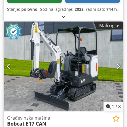
Stanje:
polovno
, Godina izgradnje:
2023
, radni sati:
744 h
,
Mali oglas
1
/
8
Građevinska mašina
Bobcat
E17 CAN