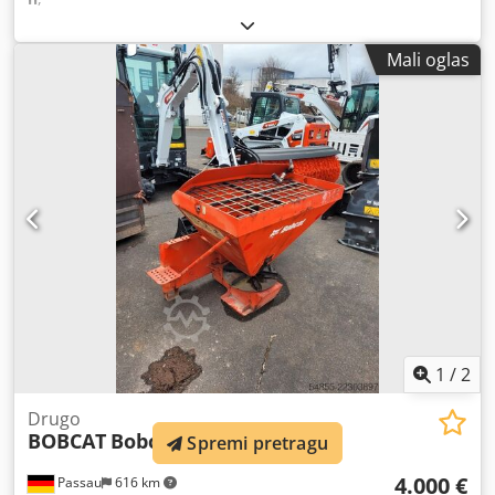
Mali oglas
1
/
2
Drugo
BOBCAT
Bobcat Streuer, Hydr. 8
Spremi pretragu
4.000 €
Passau
616 km