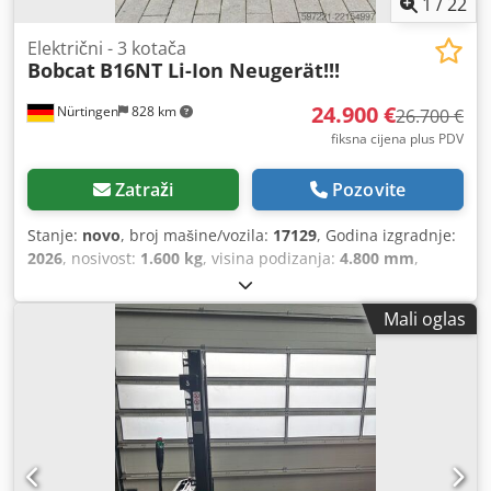
1
/
22
Električni - 3 kotača
Bobcat
B16NT Li-Ion Neugerät!!!
24.900 €
Nürtingen
828 km
26.700 €
fiksna cijena plus PDV
Zatraži
Pozovite
Stanje:
novo
, broj mašine/vozila:
17129
, Godina izgradnje:
2026
, nosivost:
1.600 kg
, visina podizanja:
4.800 mm
,
slobodno podizanje:
1.484 mm
, središte tereta:
500 mm
,
vrsta goriva:
električni
, vrsta jarbola:
triplex
, građevinska
Mali oglas
visina:
2.215 mm
, napon baterije:
51,2 V
, duljina vilica:
1.200 mm
, dimenzija prednje gume:
18x7-8 non marking
,
dimenzija stražnje gume:
16x6-8 non marking
, ukupna
masa:
3.290 kg
,