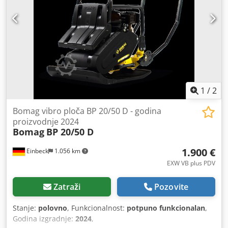
1
/
2
Bomag vibro ploča BP 20/50 D - godina
proizvodnje 2024
Bomag
BP 20/50 D
1.900 €
Einbeck
1.056 km
EXW VB plus PDV
Zatraži
Pozovite
Stanje:
polovno
, Funkcionalnost:
potpuno funkcionalan
,
Godina izgradnje:
2024
,