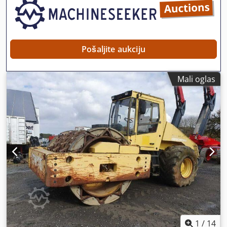
Pošaljite aukciju
Mali oglas
1
/
14