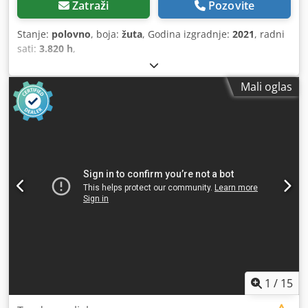
Zatraži
Pozovite
Stanje:
polovno
, boja:
žuta
, Godina izgradnje:
2021
, radni
sati:
3.820 h
,
Mali oglas
1
/
15