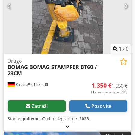
1
/
6
Drugo
BOMAG
BOMAG STAMPFER BT60 /
23CM
1.350 €
Passau
616 km
1.550 €
fiksna cijena plus PDV
Zatraži
Pozovite
Stanje:
polovno
, Godina izgradnje:
2023
,