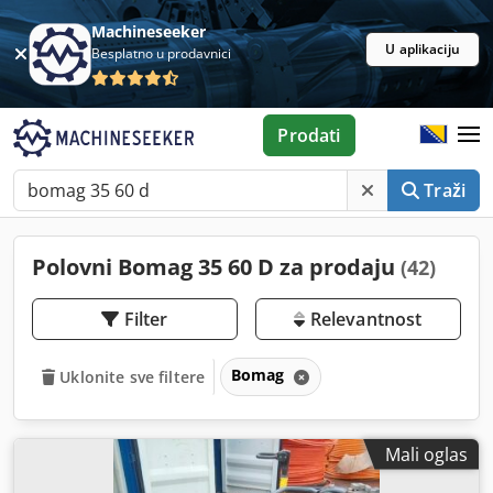
Machineseeker
U aplikaciju
Besplatno u prodavnici
Prodati
Traži
Polovni Bomag 35 60 D za prodaju
(42)
Filter
Relevantnost
Bomag
Uklonite sve filtere
Mali oglas