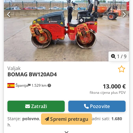
1
/
9
Valjak
BOMAG
BW120AD4
13.000 €
Španija
1.529 km
fiksna cijena plus PDV
Zatraži
Pozovite
Stanje:
polovno
, Godina izgradnje:
2007
, radni sati:
1.680
Spremi pretragu
h
,