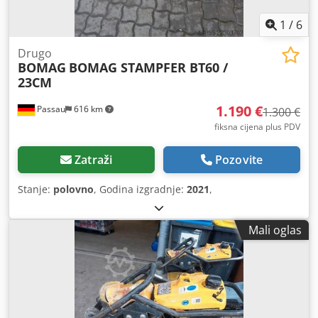
1
/
6
Drugo
BOMAG
BOMAG STAMPFER BT60 /
23CM
1.190 €
Passau
616 km
1.300 €
fiksna cijena plus PDV
Zatraži
Pozovite
Stanje:
polovno
, Godina izgradnje:
2021
,
Mali oglas