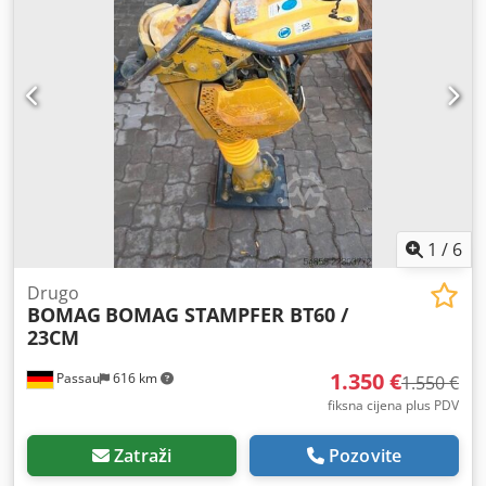
1
/
6
Drugo
BOMAG
BOMAG STAMPFER BT60 /
23CM
1.350 €
Passau
616 km
1.550 €
fiksna cijena plus PDV
Zatraži
Pozovite