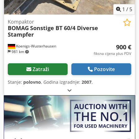
1
/
5
Kompaktor
BOMAG
Sonstige BT 60/4 Diverse
Stampfer
900 €
Koenigs-Wusterhausen
981 km
fiksna cijena plus PDV
Zatraži
Pozovite
Stanje:
polovno
, Godina izgradnje:
2007
,