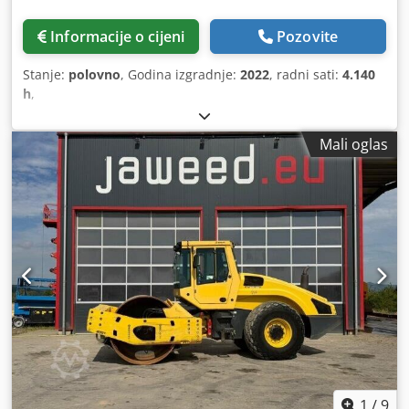
Informacije o cijeni
Pozovite
Stanje:
polovno
, Godina izgradnje:
2022
, radni sati:
4.140
h
,
Mali oglas
1
/
9