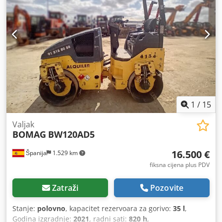
1
/
15
Valjak
BOMAG
BW120AD5
16.500 €
Španija
1.529 km
fiksna cijena plus PDV
Zatraži
Pozovite
Stanje:
polovno
, kapacitet rezervoara za gorivo:
35 l
,
Godina izgradnje:
2021
, radni sati:
820 h
,