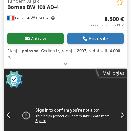
Tandem valjak
Bomag
BW 100 AD-4
8.500 €
Francuska
1.241 km
fiksna cijena plus PDV
Zatraži
Pozovite
Stanje:
polovno
, Godina izgradnje:
2007
, radni sati:
4.000
h
,
Mali oglas