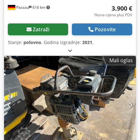
3.900 €
Passau
616 km
fiksna cijena plus PDV
Zatraži
Pozovite
Stanje:
polovno
, Godina izgradnje:
2021
,
Mali oglas