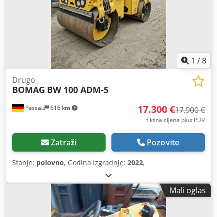
1
/
8
Drugo
BOMAG
BW 100 ADM-5
17.300 €
Passau
616 km
17.900 €
fiksna cijena plus PDV
Zatraži
Pozovite
Stanje:
polovno
, Godina izgradnje:
2022
,
Mali oglas