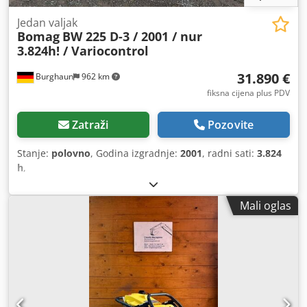
Jedan valjak
Bomag
BW 225 D-3 / 2001 / nur
3.824h! / Variocontrol
31.890 €
Burghaun
962 km
fiksna cijena plus PDV
Zatraži
Pozovite
Stanje:
polovno
, Godina izgradnje:
2001
, radni sati:
3.824
h
,
Mali oglas