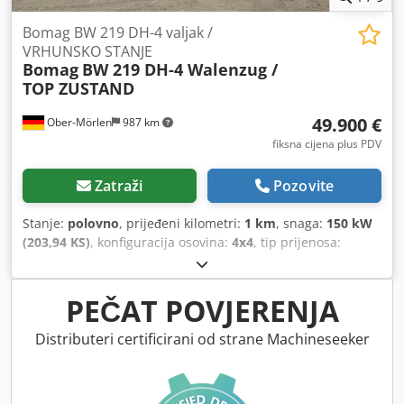
Bomag BW 219 DH-4 valjak /
VRHUNSKO STANJE
Bomag
BW 219 DH-4 Walenzug /
TOP ZUSTAND
49.900 €
Ober-Mörlen
987 km
fiksna cijena plus PDV
Zatraži
Pozovite
Stanje:
polovno
, prijeđeni kilometri:
1 km
, snaga:
150 kW
(203,94 KS)
, konfiguracija osovina:
4x4
, tip prijenosa:
automatski
, Godina izgradnje:
2013
,
PEČAT POVJERENJA
Distributeri certificirani od strane Machineseeker