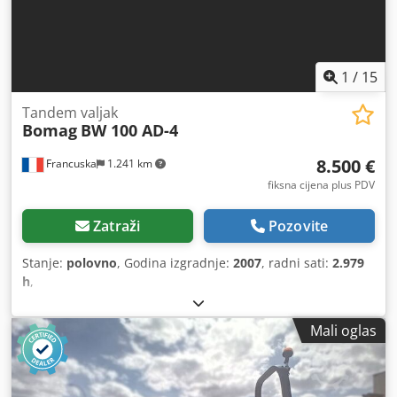
1
/
15
Tandem valjak
Bomag
BW 100 AD-4
8.500 €
Francuska
1.241 km
fiksna cijena plus PDV
Zatraži
Pozovite
Stanje:
polovno
, Godina izgradnje:
2007
, radni sati:
2.979
h
,
Mali oglas