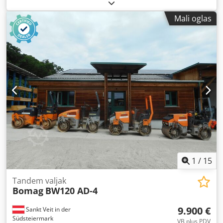
Mali oglas
1
/
15
Tandem valjak
Bomag
BW120 AD-4
9.900 €
Sankt Veit in der
Südsteiermark
VB plus PDV