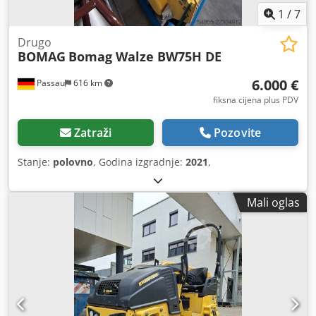
1
/
7
Drugo
BOMAG
Bomag Walze BW75H DE
6.000 €
Passau
616 km
fiksna cijena plus PDV
Zatraži
Pozovite
Stanje:
polovno
, Godina izgradnje:
2021
,
Mali oglas