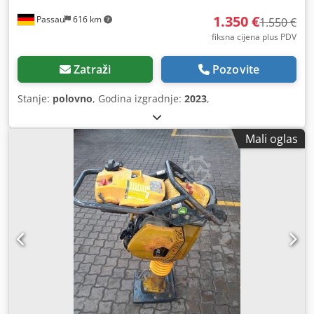
1.350 €
Passau
616 km
1.550 €
fiksna cijena plus PDV
Zatraži
Pozovite
Stanje:
polovno
, Godina izgradnje:
2023
,
Mali oglas