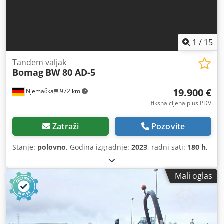
1
/
15
Tandem valjak
Bomag
BW 80 AD-5
19.900 €
Njemačka
972 km
fiksna cijena plus PDV
Zatraži
Pozovite
Stanje:
polovno
, Godina izgradnje:
2023
, radni sati:
180 h
,
Mali oglas