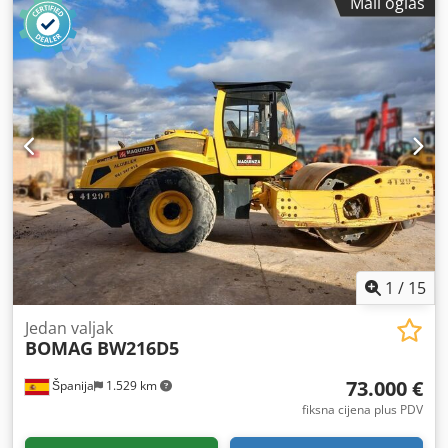
Mali oglas
1
/
15
Jedan valjak
BOMAG
BW216D5
73.000 €
Španija
1.529 km
fiksna cijena plus PDV