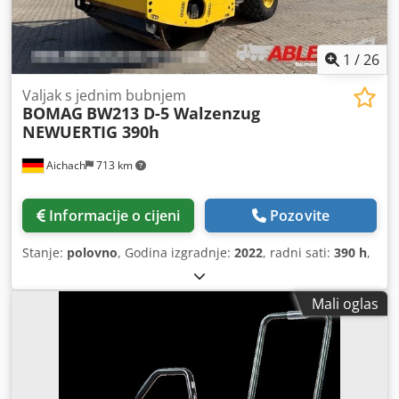
1
/
26
Valjak s jednim bubnjem
BOMAG
BW213 D-5 Walzenzug
NEWUERTIG 390h
Aichach
713 km
Informacije o cijeni
Pozovite
Stanje:
polovno
, Godina izgradnje:
2022
, radni sati:
390 h
,
Mali oglas