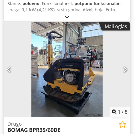
Stanje:
polovno
, Funkcionalnost:
potpuno funkcionalan
,
snaga:
3,1 kW (4,21 KS)
, vrsta goriva:
dizel
, boja:
žuta
,
ukupna masa:
205 kg
, Godina izgradnje:
2022
, broj
mašine/vozila:
2476268
,
Mali oglas
1
/
8
Drugo
BOMAG
BPR35/60DE