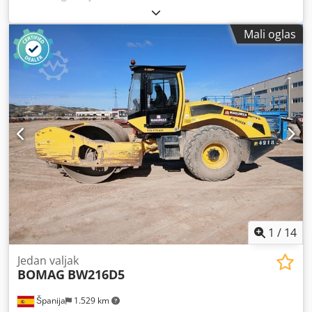
Mali oglas
1
/
14
Jedan valjak
BOMAG
BW216D5
Španija
1.529 km