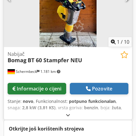
1
/
10
Nabijač
Bomag
BT 60 Stampfer NEU
Schermbeck
1.181 km
Informacije o cijeni
Pozovite
Stanje:
novo
, Funkcionalnost:
potpuno funkcionalan
,
snaga:
2,8 kW (3,81 KS)
, vrsta goriva:
benzin
, boja:
žuta
,
operativna masa:
58 kg
, Godina izgradnje:
2026
, Oprema:
UVV sigurnosna provjera
,
Otkrijte još korištenih strojeva