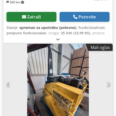
360 km
Zatraži
Pozovite
Stanje:
spreman za upotrebu (polovno)
, Funkcionalnost:
potpuno funkcionalan
, snaga:
25 kW (33,99 KS)
, prazna
masa:
2.800 kg
, Godina izgradnje:
2007
, radni sati:
2.950 h
,
Mali oglas