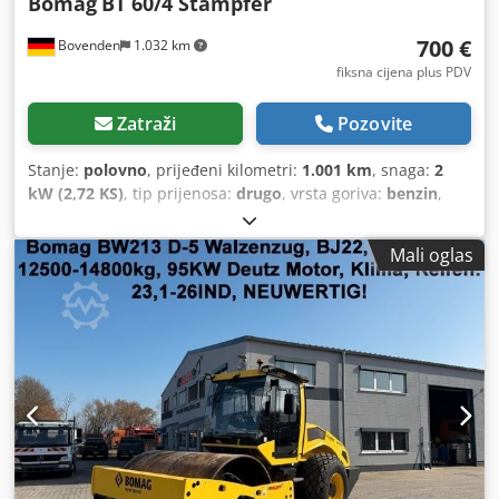
Bomag
BT 60/4 Stampfer
700 €
Bovenden
1.032 km
fiksna cijena plus PDV
Zatraži
Pozovite
Stanje:
polovno
, prijeđeni kilometri:
1.001 km
, snaga:
2
kW (2,72 KS)
, tip prijenosa:
drugo
, vrsta goriva:
benzin
,
boja:
crna
, prazna masa:
62 kg
, prva registracija:
01/2009
,
Godina izgradnje:
2009
, kabina vozača:
drugo
,
Mali oglas