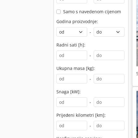
Samo s navedenom cijenom
Godina proizvodnje:
-
Radni sati [h]:
-
Ukupna masa [kg]:
-
Snaga [kW]:
-
Prijeđeni kilometri [km]:
-