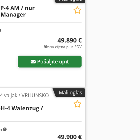
P-4 AM / nur
t Manager
49.890 €
fiksna cijena plus PDV
Pošaljite upit
Mali oglas
4 valjak / VRHUNSKO
H-4 Walenzug /
km
49.900 €