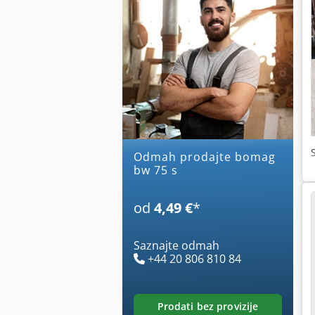
Odmah prodajte bomag
bw 75 s
od
4,49 €
*
Saznajte odmah
+44 20 806 810 84
prodati bez provizije