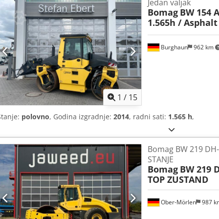
Jedan valjak
Bomag
BW 154 A
1.565h / Asphal
Burghaun
962 km
1
/
15
Stanje:
polovno
, Godina izgradnje:
2014
, radni sati:
1.565 h
,
Bomag BW 219 DH-
STANJE
Bomag
BW 219 D
TOP ZUSTAND
Ober-Mörlen
987 