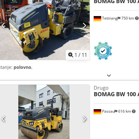
BOMAG
BW 100 
Tettnang
750 km
1
/
11
Stanje:
polovno
,
Drugo
BOMAG
BW 100 
Passau
616 km