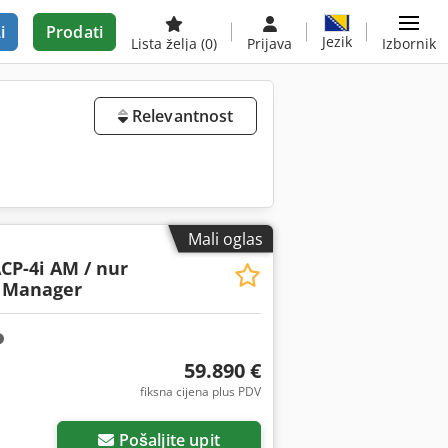
i
Prodati
Jezik
Lista želja
(0)
Prijava
Izbornik
Relevantnost
Mali oglas
CP-4i AM / nur
t Manager
59.890 €
fiksna cijena plus PDV
Pošaljite upit