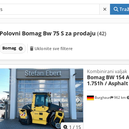
Traž
Polovni Bomag Bw 75 S za prodaju
(42)
Bomag
Uklonite sve filtere
Kombinirani valjak
Bomag
BW 154 A
1.751h / Asphal
Burghaun
962 km
1
/
15