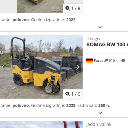
1
/
8
Stanje:
polovno
, Godina izgradnje:
2022
,
Drugo
BOMAG
BW 100 
Passau
616 km
1
/
6
Stanje:
polovno
, Godina izgradnje:
2022
, radni sati:
260 h
,
Jedan valjak