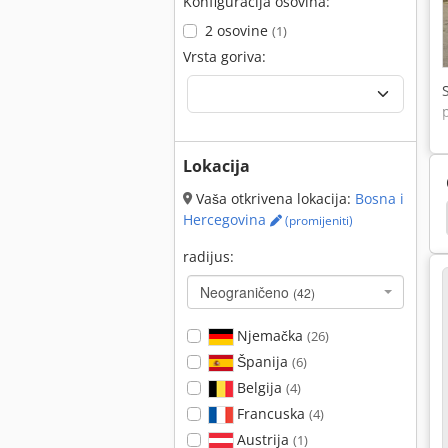
Konfiguracija osovina:
2 osovine
(1)
Vrsta goriva:
Lokacija
Vaša otkrivena lokacija:
Bosna i
jak
Hamm 3520
Hamm 3518
Hamm 3414
Hercegovina
(promijeniti)
radijus:
Neograničeno
(42)
Njemačka
(26)
Španija
(6)
Belgija
(4)
Francuska
(4)
Austrija
(1)