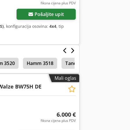
fiksna cijena plus PDV
Pošaljite upit
S)
, konfiguracija osovina:
4x4
, tip
 3520
Hamm 3518
Tandem valjci
Mali oglas
Walze BW75H DE
6.000 €
fiksna cijena plus PDV