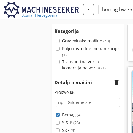
Bosna i Hercegovina
Kategorija
Građevinske mašine
(40)
Poljoprivredne mehanizacije
(1)
Transportna vozila i
komercijalna vozila
(1)
Detalji o mašini
Proizvođač:
Bomag
(42)
S & P
(23)
S&F
(9)