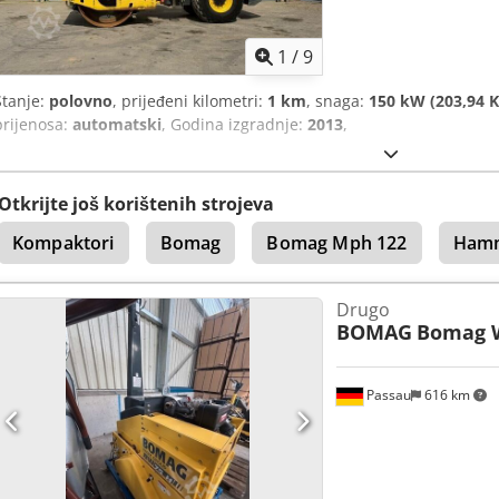
1
/
9
Stanje:
polovno
, prijeđeni kilometri:
1 km
, snaga:
150 kW (203,94 K
prijenosa:
automatski
, Godina izgradnje:
2013
,
Otkrijte još korištenih strojeva
Kompaktori
Bomag
Bomag Mph 122
Hamm
Drugo
BOMAG
Bomag 
Passau
616 km