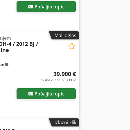
Pošaljite upit
Mali oglas
bnjem
H-4 / 2012 BJ /
ine
 km
39.900 €
fiksna cijena plus PDV
Pošaljite upit
Izlazni klik