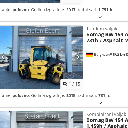
Stanje:
polovno
, Godina izgradnje:
2017
, radni sati:
1.751 h
,
Tandem valjak
Bomag
BW 154 A
731h / Asphalt 
Burghaun
962 km
1
/
15
Stanje:
polovno
, Godina izgradnje:
2018
, radni sati:
731 h
,
Kombinirani valjak
Bomag
BW 154 A
1.459h / Asphal