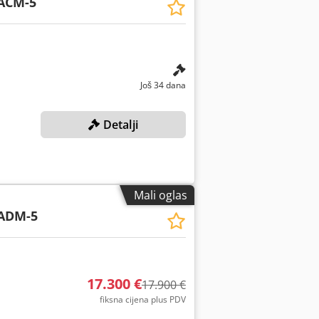
ACM-5
Još 34 dana
Detalji
Mali oglas
ADM-5
17.300 €
17.900 €
fiksna cijena plus PDV