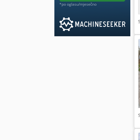
*po oglasu/mjesečno