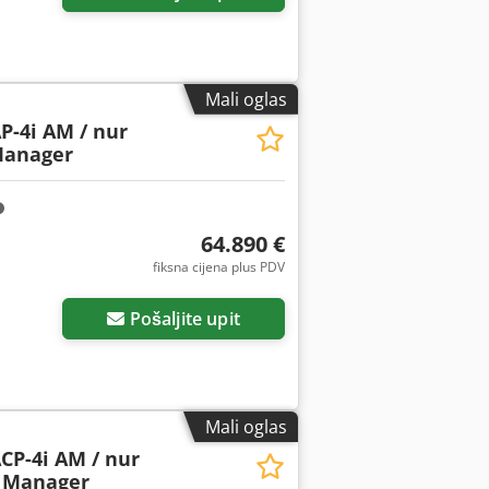
Mali oglas
P-4i AM / nur
Manager
64.890 €
fiksna cijena plus PDV
Pošaljite upit
Mali oglas
CP-4i AM / nur
t Manager