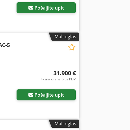
Pošaljite upit
Mali oglas
AC-5
31.900 €
fiksna cijena plus PDV
Pošaljite upit
Mali oglas