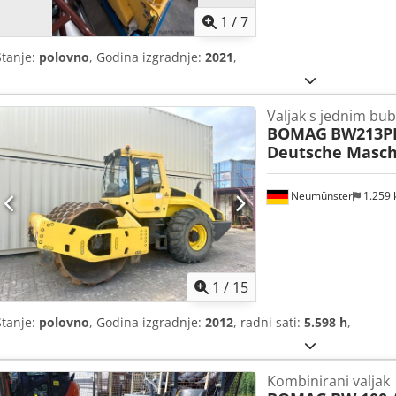
1
/
7
Stanje:
polovno
, Godina izgradnje:
2021
,
Valjak s jednim bu
BOMAG
BW213PD
Deutsche Masch
Neumünster
1.259
1
/
15
Stanje:
polovno
, Godina izgradnje:
2012
, radni sati:
5.598 h
,
Kombinirani valjak