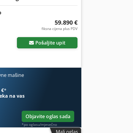
59.890 €
fiksna cijena plus PDV
Pošaljite upit
vne mašine
 €
*
eka na vas
Objavite oglas sada
*po oglasu/mjesečno
Mali oglas