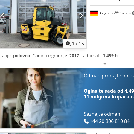
Burghaun
962 km
1
/
15
Stanje:
polovno
, Godina izgradnje:
2017
, radni sati:
1.459 h
,
Odmah prodajte polo
Oglasite sada od 4,49
11 milijuna kupaca
č
Saznajte odmah
+44 20 806 810 84