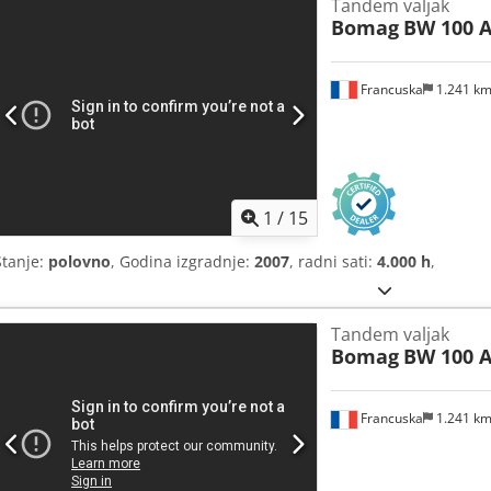
Tandem valjak
Bomag
BW 100 A
Francuska
1.241 k
1
/
15
Stanje:
polovno
, Godina izgradnje:
2007
, radni sati:
4.000 h
,
Tandem valjak
Bomag
BW 100 A
Francuska
1.241 k