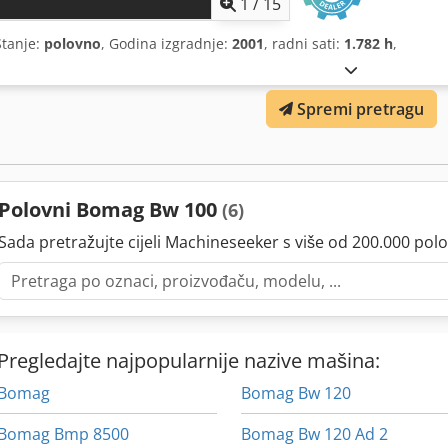
1
/
15
Stanje:
polovno
, Godina izgradnje:
2001
, radni sati:
1.782 h
,
Spremi pretragu
Polovni Bomag Bw 100
(6)
Sada pretražujte cijeli Machineseeker s više od 200.000 polo
Pregledajte najpopularnije nazive mašina:
Bomag
Bomag Bw 120
Bomag Bmp 8500
Bomag Bw 120 Ad 2