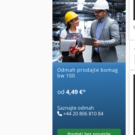
jak
Hamm 3520
Hamm 3518
Hamm 3414
Odmah prodajte bomag
bw 100
od
4,49 €
*
Saznajte odmah
+44 20 806 810 84
prodati bez provizije