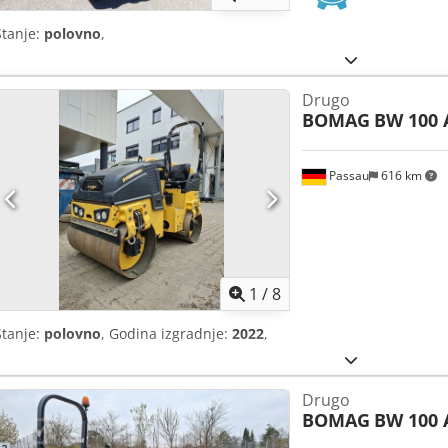
Stanje:
polovno
,
Drugo
BOMAG
BW 100 
Passau
616 km
1
/
8
Stanje:
polovno
, Godina izgradnje:
2022
,
Drugo
BOMAG
BW 100 