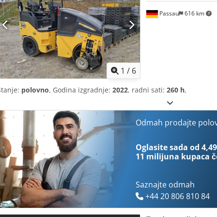
Passau
616 km
1
/
6
Stanje:
polovno
, Godina izgradnje:
2022
, radni sati:
260 h
,
Odmah prodajte polo
Oglasite sada od 4,49
11 milijuna kupaca
č
Saznajte odmah
+44 20 806 810 84