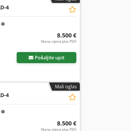
D-4
m
8.500 €
fiksna cijena plus PDV
Pošaljite upit
Mali oglas
D-4
m
8.500 €
fiksna cijena plus PDV