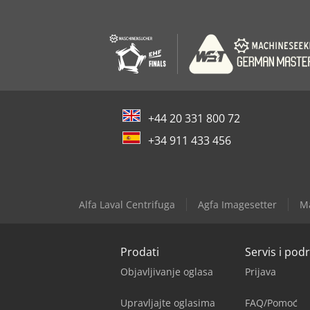
+44 20 331 800 72
+34 911 433 456
Alfa Laval Centrifuga
Agfa Imagesetter
Ma
Prodati
Servis i pod
Objavljivanje oglasa
Prijava
Upravljajte oglasima
FAQ/Pomoć