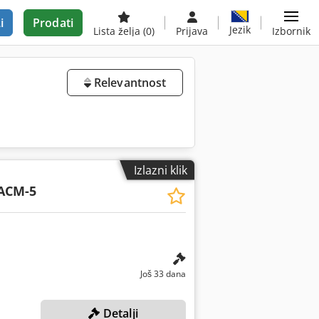
i
Prodati
Jezik
Lista želja
(0)
Prijava
Izbornik
Relevantnost
Izlazni klik
ACM-5
Još 33 dana
Detalji