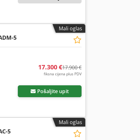
Mali oglas
ADM-5
17.300 €
17.900 €
fiksna cijena plus PDV
Pošaljite upit
Mali oglas
AC-5