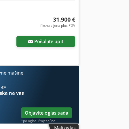
31.900 €
fiksna cijena plus PDV
Pošaljite upit
vne mašine
 €
*
eka na vas
Objavite oglas sada
*po oglasu/mjesečno
Mali oglas