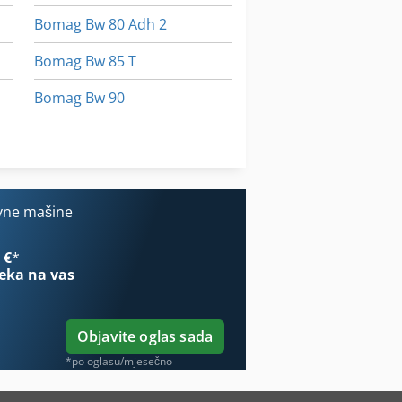
Bomag Bw 80 Adh 2
Bomag Bw 85 T
Bomag Bw 90
Bomag Bw 90 Ad
Bomag Bw 90 Ad 2
vne mašine
 €
*
eka na vas
Objavite oglas sada
*po oglasu/mjesečno