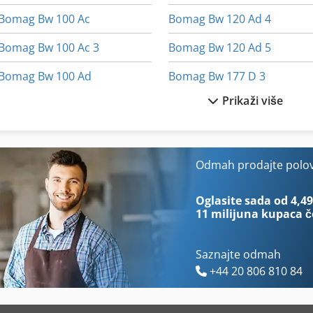
Bomag Bw 100 Ac
Bomag Bw 120 Ad 4
Bomag Bw 100 Ac 3
Bomag Bw 120 Ad 5
Bomag Bw 100 Ad
Bomag Bw 177 D 3
Prikaži više
Bomag Bw 100 Ad 2
Bomag Bw 177 D 4
Bomag Bw 100 Ad 3
Bomag Bw 65 H
Bomag Bw 100 Ad 4
Bomag Bw 75 S
Odmah prodajte polo
Bomag Bw 100 Adm 2
Bomag Bw 80
Oglasite sada od 4,49
11 milijuna kupaca
č
Saznajte odmah
+44 20 806 810 84