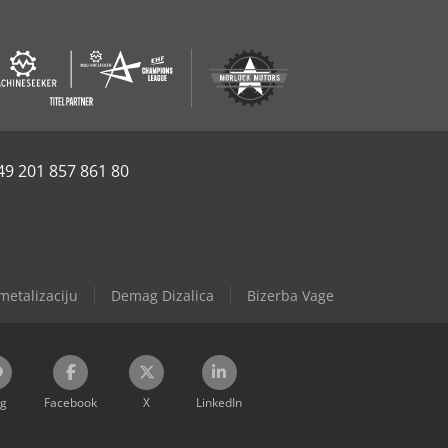
49 201 857 861 80
metalizaciju
Demag Dizalica
Bizerba Vage
og
Facebook
X
LinkedIn