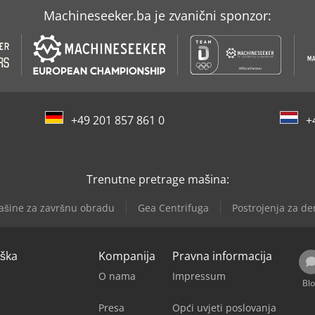
Machineseeker.ba je zvanični sponzor:
+49 201 857 861 0
+
Trenutne pretrage mašina:
šine za završnu obradu
Gea Centrifuga
Postrojenja za de
rška
Kompanija
Pravna informacija
O nama
Impressum
Bl
Presa
Opći uvjeti poslovanja