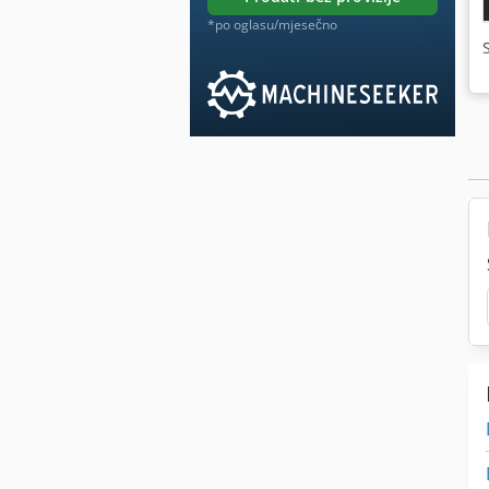
*po oglasu/mjesečno