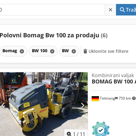
Traž
Polovni Bomag Bw 100 za prodaju
(6)
Bomag
BW 100
BW
Uklonite sve filtere
Kombinirani valjak
BOMAG
BW 100 
Tettnang
750 km
1
/
11