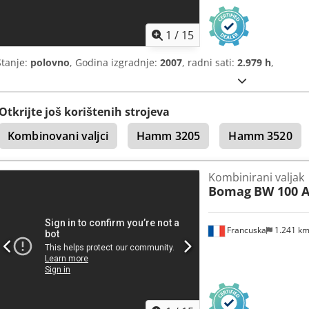
1
/
15
Stanje:
polovno
, Godina izgradnje:
2007
, radni sati:
2.979 h
,
Otkrijte još korištenih strojeva
Kombinovani valjci
Hamm 3205
Hamm 3520
Kombinirani valjak
Bomag
BW 100 A
Francuska
1.241 k