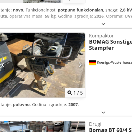
Stanje:
novo
, Funkcionalnost:
potpuno funkcionalan
, snaga:
2,8 kW
žuta
, operativna masa:
58 kg
, Godina izgradnje:
2026
, Oprema:
UVV
Kompaktor
BOMAG
Sonstige
Stampfer
Koenigs-Wusterhaus
1
/
5
Stanje:
polovno
, Godina izgradnje:
2007
,
Drugi
Bomag
BT 60/4 