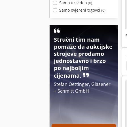
Samo uz video
(0)
Samo ovjereni trgovci
(0)
Stručni tim nam
pomaže da aukcijske
strojeve prodamo
jednostavno i brzo
Vijak Kompaktor
Neuson 3003
Neuson 2503
po najboljim
cijenama.
Stefan Oettinger, Gläsener
+ Schmitt GmbH