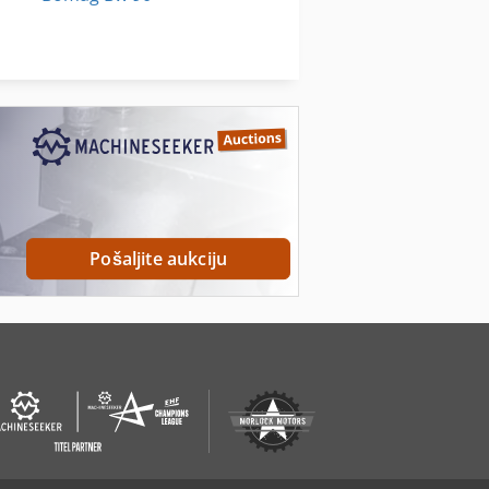
Bomag Bw 90 Ad
Bomag Bw 90 Ad 2
Pošaljite aukciju