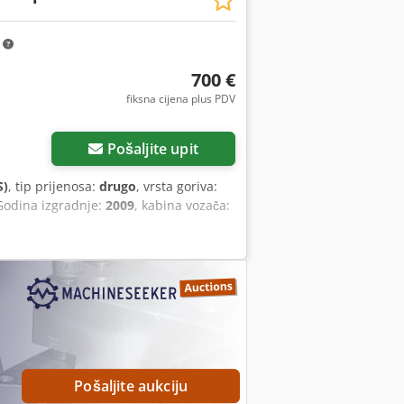
m
700 €
fiksna cijena plus PDV
Pošaljite upit
S)
, tip prijenosa:
drugo
, vrsta goriva:
Godina izgradnje:
2009
, kabina vozača:
Pošaljite aukciju