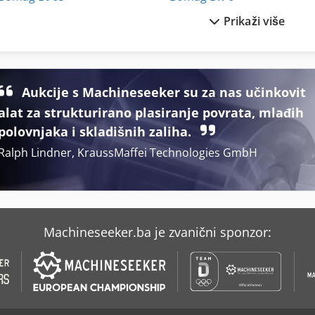
Prikaži više
Bomag Bt 68
Bomag Bw 62 H
Bomag Bw 100
Bomag Bw 65 H
Bomag Bw 120
Bomag Bw 75 S
Aukcije s Machineseeker su za nas učinkovit
alat za strukturirano plasiranje povrata, mlađih
Bomag Bw 120 Ad 2
Bomag Bw 80
polovnjaka i skladišnih zaliha.
Ralph Lindner, KraussMaffei Technologies GmbH
Machineseeker.ba je zvanični sponzor: