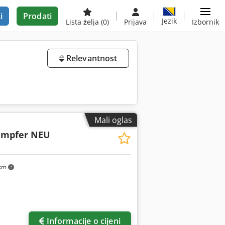
i
Prodati
Jezik
Lista želja
(0)
Prijava
Izbornik
Relevantnost
Mali oglas
ampfer NEU
 km
Informacije o cijeni