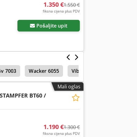
1.350 €
1.550 €
fiksna cijena plus PDV
Pošaljite upit
Gv 7003
Wacker 6055
Vibrirajuća ploča
Mali oglas
STAMPFER BT60 /
1.190 €
1.300 €
fiksna cijena plus PDV