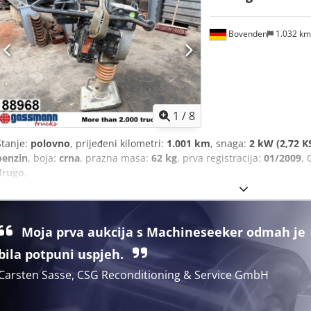
Bovenden
1.032 k
1
/
8
Stanje:
polovno
, prijeđeni kilometri:
1.001 km
, snaga:
2 kW (2,72 K
benzin
, boja:
crna
, prazna masa:
62 kg
, prva registracija:
01/2009
, 
drugo
,
Moja prva aukcija s Machineseeker odmah je
bila potpuni uspjeh.
Carsten Sasse, CSG Reconditioning & Service GmbH