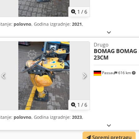
1
/
6
Stanje:
polovno
, Godina izgradnje:
2021
,
Drugo
BOMAG
BOMAG 
23CM
Passau
616 km
1
/
6
Stanje:
polovno
, Godina izgradnje:
2023
,
Spremi pretragu