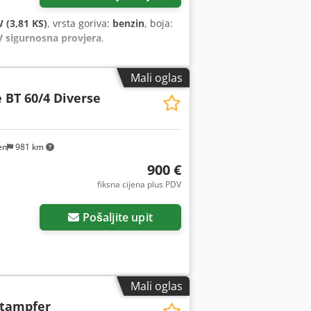
 (3,81 KS)
, vrsta goriva:
benzin
, boja:
 sigurnosna provjera
,
Mali oglas
 BT 60/4 Diverse
en
981 km
900 €
fiksna cijena plus PDV
Pošaljite upit
Mali oglas
Stampfer