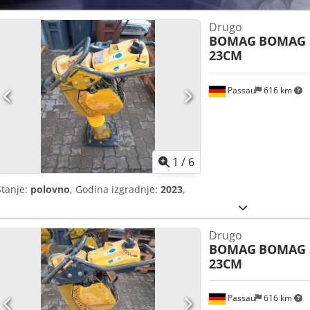
Drugo
BOMAG
BOMAG 
23CM
Passau
616 km
1
/
6
Stanje:
polovno
, Godina izgradnje:
2023
,
Drugo
BOMAG
BOMAG 
23CM
Passau
616 km