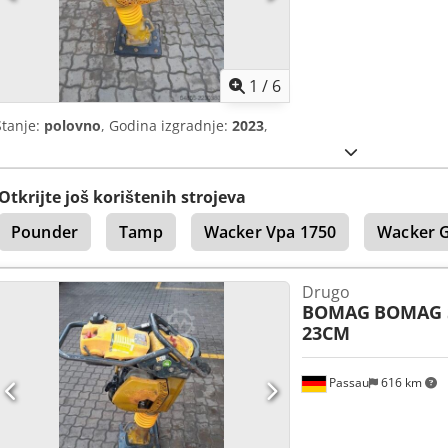
1
/
6
Stanje:
polovno
, Godina izgradnje:
2023
,
Otkrijte još korištenih strojeva
Pounder
Tamp
Wacker Vpa 1750
Wacker 
Drugo
BOMAG
BOMAG 
23CM
Passau
616 km