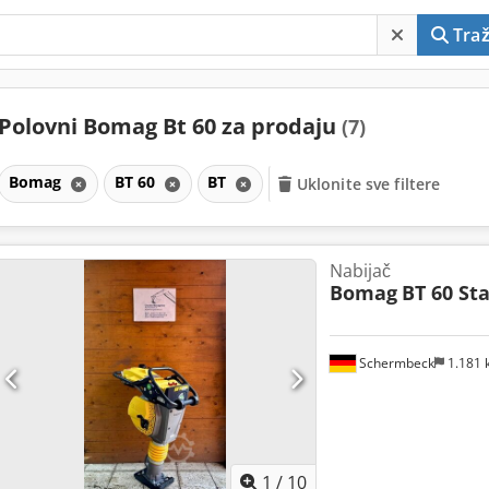
Traž
Polovni Bomag Bt 60 za prodaju
(7)
Bomag
BT 60
BT
Uklonite sve filtere
Nabijač
Bomag
BT 60 St
Schermbeck
1.181
1
/
10