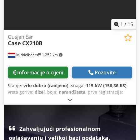
1
/
15
Gusjeničar
Case
CX210B
Middelbeers
1.252 km
Informacije o cijeni
Pozovite
Stanje:
vrlo dobro (rabljeno)
, snaga:
115 kW (156,36 KS)
,
vrsta goriva:
dizel
, boja:
narandžasta
, prva registracija:
07/2013
, Godina izgradnje:
2012
, radni sati:
15.109 h
,
Zahvaljujući profesionalnom
oglašavanju i velikoj bazi podataka,