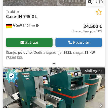
1
/
10
Traktor
Case IH
745 XL
24.500 €
Prüm
1.101 km
fiksna cijena plus PDV
Zatraži
Pozovite
Stanje:
polovno
, Godina izgradnje:
1988
, snaga:
53 kW
(72,06 KS)
,
Mali oglas