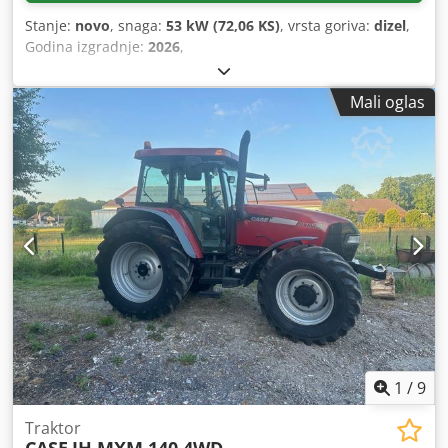
Stanje:
novo
, snaga:
53 kW (72,06 KS)
, vrsta goriva:
dizel
,
Godina izgradnje:
2026
,
Mali oglas
1
/
9
Traktor
CASE
IH MXM 140 4WD