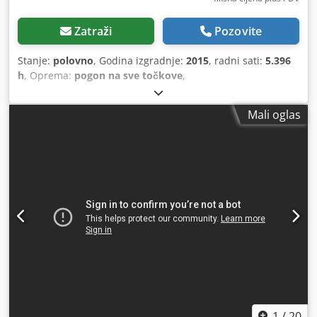
Zatraži
Pozovite
Stanje:
polovno
, Godina izgradnje:
2015
, radni sati:
5.396
h
, Oprema:
pogon na sve točkove
,
Mali oglas
1
/
20