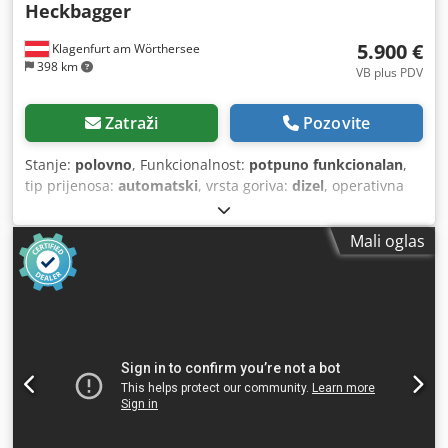
Heckbagger
5.900 €
Klagenfurt am Wörthersee
398 km
VB plus PDV
Zatraži
Pozovite
Stanje:
polovno
, Funkcionalnost:
potpuno funkcionalan
,
tip prijenosa:
automatski
, vrsta goriva:
dizel
, operativna
masa:
7.500 kg
, konfiguracija osovina:
4x2
, prva
registracija:
10/1977
, Godina izgradnje:
1977
, Oprema:
Mali oglas
hidraulika
,