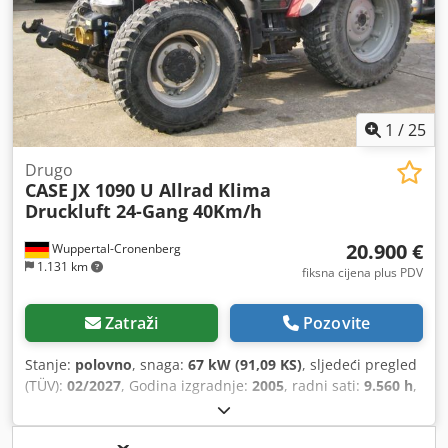
1
/
25
Drugo
CASE
JX 1090 U Allrad Klima
Druckluft 24-Gang 40Km/h
20.900 €
Wuppertal-Cronenberg
1.131 km
fiksna cijena plus PDV
Zatraži
Pozovite
Stanje:
polovno
, snaga:
67 kW (91,09 KS)
, sljedeći pregled
(TÜV):
02/2027
, Godina izgradnje:
2005
, radni sati:
9.560 h
,
Oprema:
kabina, klima-uređaj, pogon na sve točkove
,