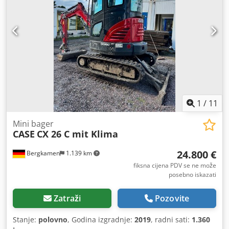
1
/
11
Mini bager
CASE
CX 26 C mit Klima
24.800 €
Bergkamen
1.139 km
fiksna cijena PDV se ne može
posebno iskazati
Zatraži
Pozovite
Stanje:
polovno
, Godina izgradnje:
2019
, radni sati:
1.360