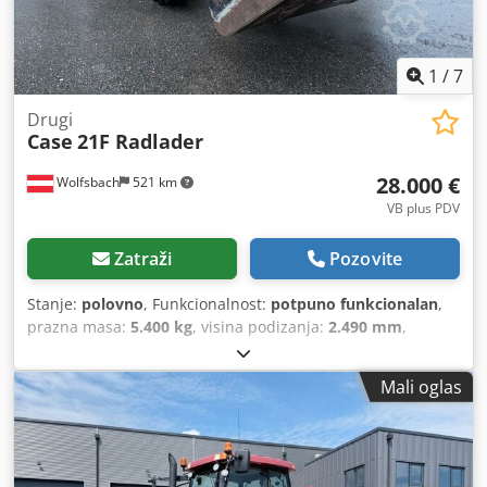
1
/
7
Drugi
Case
21F Radlader
28.000 €
Wolfsbach
521 km
VB plus PDV
Zatraži
Pozovite
Stanje:
polovno
, Funkcionalnost:
potpuno funkcionalan
,
prazna masa:
5.400 kg
, visina podizanja:
2.490 mm
,
Godina izgradnje:
2014
, radni sati:
2.081 h
, ukupna dužina:
5.550 mm
, građevinska visina:
2.500 mm
, vrsta pogona:
Mali oglas
Diesel Motor
, širina gradnje:
1.950 mm
,