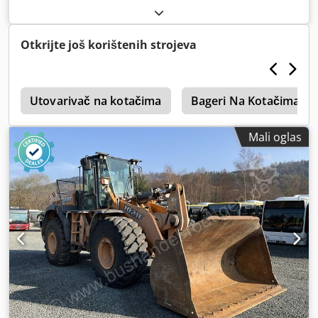
Otkrijte još korištenih strojeva
i
Utovarivač na kotačima
Bageri Na Kotačima
Mali oglas