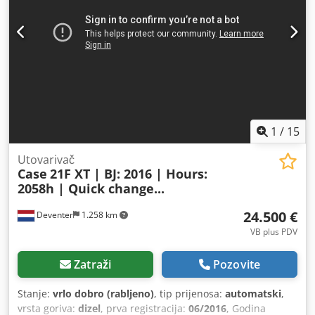
1
/
15
Utovarivač
Case
21F XT | BJ: 2016 | Hours:
2058h | Quick change...
24.500 €
Deventer
1.258 km
VB plus PDV
Zatraži
Pozovite
Stanje:
vrlo dobro (rabljeno)
, tip prijenosa:
automatski
,
vrsta goriva:
dizel
, prva registracija:
06/2016
, Godina