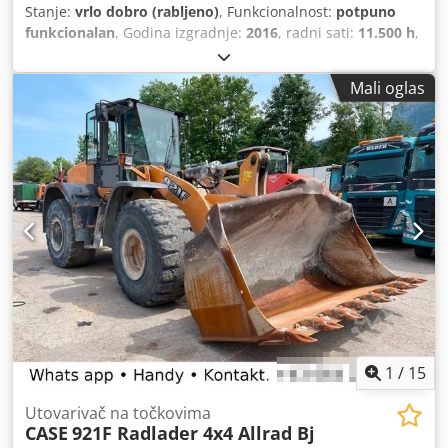
Stanje:
vrlo dobro (rabljeno)
, Funkcionalnost:
potpuno
funkcionalan
, Godina izgradnje:
2016
, radni sati:
11.500 h
,
Mali oglas
1
/
15
Utovarivač na točkovima
CASE
921F Radlader 4x4 Allrad Bj