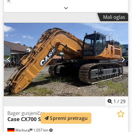
h
,
Mali oglas
1
/
29
Bager gusjeničar
Spremi pretragu
Case
CX700 SME
Warburg
1.057 km