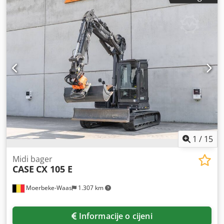
1
/
15
Midi bager
CASE
CX 105 E
Moerbeke-Waas
1.307 km
Informacije o cijeni