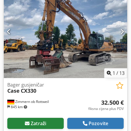
1
/
13
Bager gusjeničar
Case
CX330
32.500 €
Zimmern ob Rottweil
845 km
fiksna cijena plus PDV
Zatraži
Pozovite