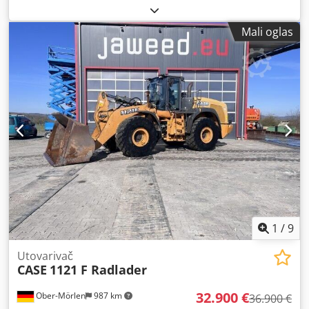
izgradnje:
2016
, radni sati:
2.058 h
, Oprema:
kabina
,
Mali oglas
1
/
9
Utovarivač
CASE
1121 F Radlader
32.900 €
Ober-Mörlen
987 km
36.900 €