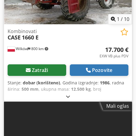
1
/
10
Kombinovati
CASE
1660 E
17.700 €
Wilków
800 km
EXW VB plus PDV
Zatraži
Pozovite
Stanje:
dobar (korišteno)
, Godina izgradnje:
1986
, radna
širina:
500 mm
, ukupna masa:
12.500 kg
, broj
mašine/vozila:
017128
,
Mali oglas