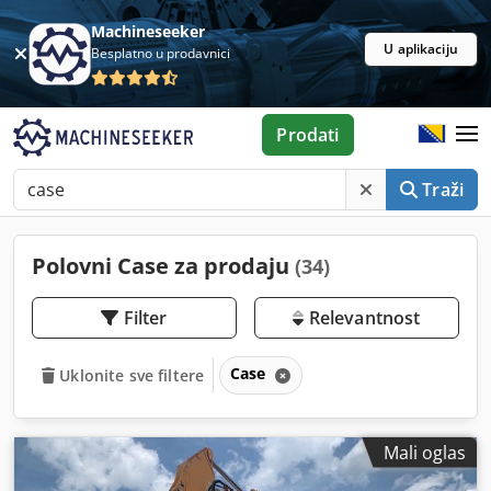
Machineseeker
U aplikaciju
Besplatno u prodavnici
Prodati
Traži
Polovni Case za prodaju
(34)
Filter
Relevantnost
Case
Uklonite sve filtere
Mali oglas