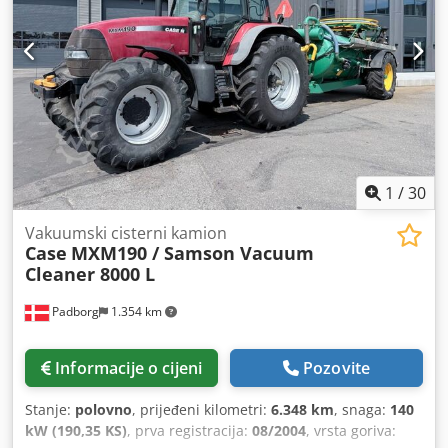
1
/
30
Vakuumski cisterni kamion
Case
MXM190 / Samson Vacuum
Cleaner 8000 L
Padborg
1.354 km
Informacije o cijeni
Pozovite
Stanje:
polovno
, prijeđeni kilometri:
6.348 km
, snaga:
140
kW (190,35 KS)
, prva registracija:
08/2004
, vrsta goriva: