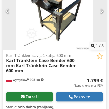
1
/
8
Karl Tränklein savijač kutija 600 mm
Karl Tränklein Case Bender 600
mm
Karl Tränklein Case Bender
600 mm
1.799 €
Wymysłów
908 km
fiksna cijena plus PDV
Zatraži
Pozovite
Stanje:
vrlo dobro (rabljeno)
,