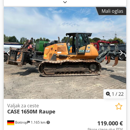
dizel
, Godina izgradnje:
2004
,
Mali oglas
1
/
22
Valjak za ceste
CASE
1650M Raupe
119.000 €
Bottrop
1.165 km
fiksna cijena plus PDV