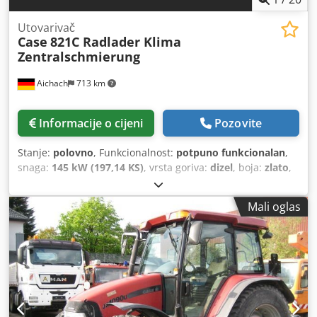
Utovarivač
Case
821C Radlader Klima
Zentralschmierung
Aichach
713 km
Informacije o cijeni
Pozovite
Stanje:
polovno
, Funkcionalnost:
potpuno funkcionalan
,
snaga:
145 kW (197,14 KS)
, vrsta goriva:
dizel
, boja:
zlato
,
operativna masa:
18.000 kg
, Godina izgradnje:
2000
, radni
sati:
8.000 h
, Oprema:
centralizirani sustav za
Mali oglas
podmazivanje, kabina, klima-uređaj
,