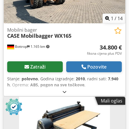
1
/
14
Mobilni bager
CASE
Mobilbagger WX165
34.800 €
Bottrop
1.165 km
fiksna cijena plus PDV
Zatraži
Pozovite
Stanje:
polovno
, Godina izgradnje:
2010
, radni sati:
7.940
h
, Oprema:
ABS, pogon na sve točkove
,
Mali oglas