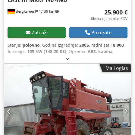
25.900 €
Bergkamen
1.139 km
fiksna cijena plus PDV
Zatraži
Pozovite
Stanje:
polovno
, Godina izgradnje:
2005
, radni sati:
8.900
h
, snaga:
109 kW (148,20 KS)
, Oprema:
ABS, kabina,
klima-uređaj, pogon na sve točkove
,
Mali oglas