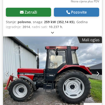
fiksna cijena plus PDV
Zatraži
Pozovite
Stanje:
polovno
, snaga:
259 kW (352,14 KS)
, Godina
izgradnje:
2014
, radni sati:
10.237 h
,
Mali oglas