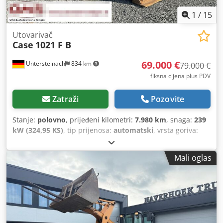
1
/
15
Utovarivač
Case
1021 F B
69.000 €
Untersteinach
834 km
79.000 €
fiksna cijena plus PDV
Zatraži
Pozovite
Stanje:
polovno
, prijeđeni kilometri:
7.980 km
, snaga:
239
kW (324,95 KS)
, tip prijenosa:
automatski
, vrsta goriva:
dizel
, boja:
žuta
, prva registracija:
01/2013
, Godina
izgradnje:
2013
, Oprema:
klima-uređaj
,
Mali oglas