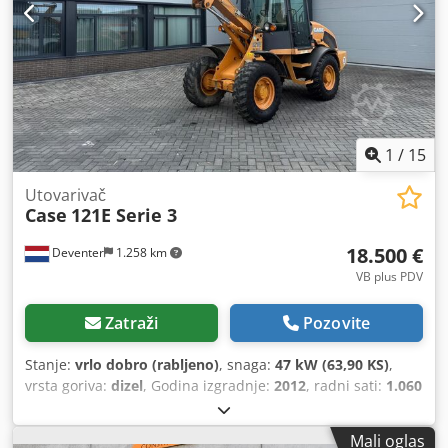
1
/
15
Utovarivač
Case
121E Serie 3
18.500 €
Deventer
1.258 km
VB plus PDV
Zatraži
Pozovite
Stanje:
vrlo dobro (rabljeno)
, snaga:
47 kW (63,90 KS)
,
vrsta goriva:
dizel
, Godina izgradnje:
2012
, radni sati:
1.060
h
,
Mali oglas