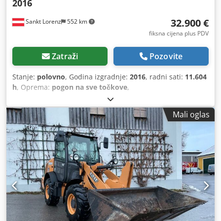
2016
32.900 €
Sankt Lorenz
552 km
fiksna cijena plus PDV
Zatraži
Pozovite
Stanje:
polovno
, Godina izgradnje:
2016
, radni sati:
11.604
h
, Oprema:
pogon na sve točkove
,
Mali oglas