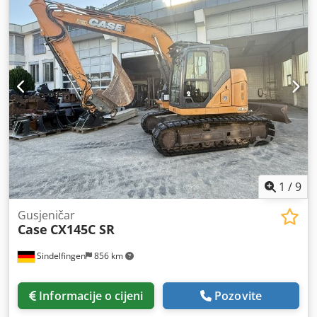
1
/
9
Gusjeničar
Case
CX145C SR
Sindelfingen
856 km
Informacije o cijeni
Pozovite