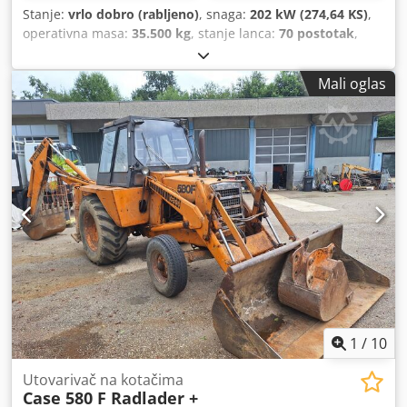
Stanje:
vrlo dobro (rabljeno)
, snaga:
202 kW (274,64 KS)
,
operativna masa:
35.500 kg
, stanje lanca:
70 postotak
,
Godina izgradnje:
2006
, radni sati:
9.139 h
, Oprema:
klima-uređaj
,
Mali oglas
1
/
10
Utovarivač na kotačima
Case 580 F Radlader +