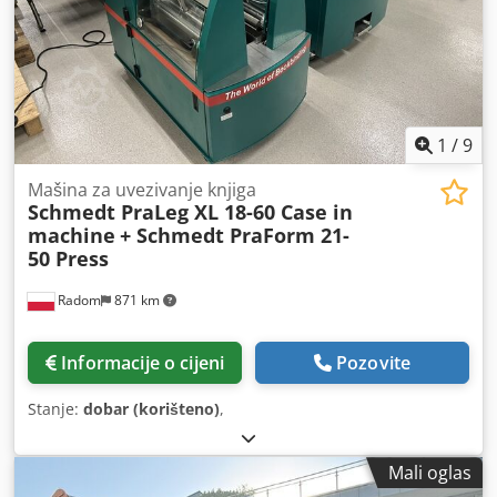
1
/
9
Mašina za uvezivanje knjiga
Schmedt PraLeg XL 18-60 Case in
machine
+ Schmedt PraForm 21-
50 Press
Radom
871 km
Informacije o cijeni
Pozovite
Stanje:
dobar (korišteno)
,
Mali oglas