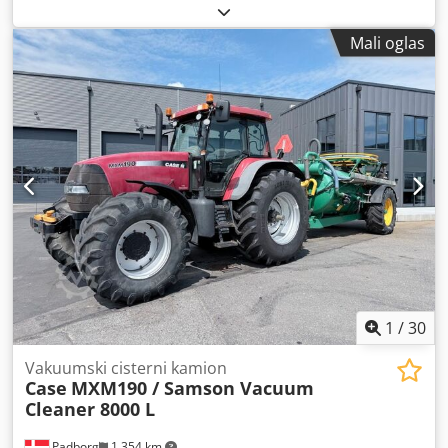
Godina izgradnje:
2014
, radni sati:
2.081 h
, ukupna dužina:
5.550 mm
, građevinska visina:
2.500 mm
, vrsta pogona:
Mali oglas
Diesel Motor
, širina gradnje:
1.950 mm
,
1
/
30
Vakuumski cisterni kamion
Case
MXM190 / Samson Vacuum
Cleaner 8000 L
Padborg
1.354 km