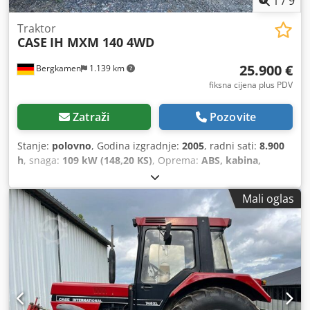
1
/
9
Traktor
CASE
IH MXM 140 4WD
25.900 €
Bergkamen
1.139 km
fiksna cijena plus PDV
Zatraži
Pozovite
Stanje:
polovno
, Godina izgradnje:
2005
, radni sati:
8.900
h
, snaga:
109 kW (148,20 KS)
, Oprema:
ABS, kabina,
klima-uređaj, pogon na sve točkove
,
Mali oglas