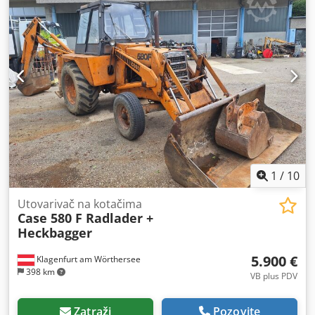
1
/
10
Utovarivač na kotačima
Case 580 F Radlader +
Heckbagger
5.900 €
Klagenfurt am Wörthersee
398 km
VB plus PDV
Zatraži
Pozovite