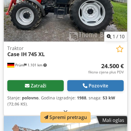
1
/
10
Traktor
Case IH
745 XL
24.500 €
Prüm
1.101 km
fiksna cijena plus PDV
Zatraži
Pozovite
Stanje:
polovno
, Godina izgradnje:
1988
, snaga:
53 kW
(72,06 KS)
,
Spremi pretragu
Mali oglas