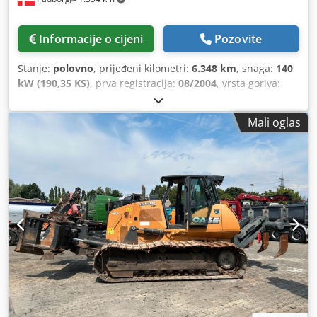
Informacije o cijeni
Pozovite
Stanje:
polovno
, prijeđeni kilometri:
6.348 km
, snaga:
140
kW (190,35 KS)
, prva registracija:
08/2004
, vrsta goriva:
dizel
, Godina izgradnje:
2004
,
Mali oglas