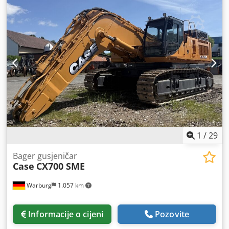
1
/
29
Bager gusjeničar
Case
CX700 SME
Warburg
1.057 km
Informacije o cijeni
Pozovite