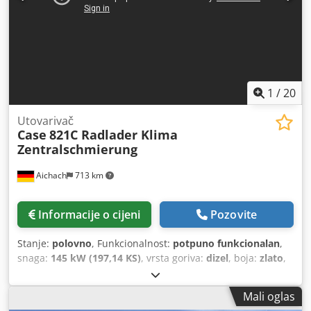
1
/
20
Utovarivač
Case
821C Radlader Klima
Zentralschmierung
Aichach
713 km
Informacije o cijeni
Pozovite
Stanje:
polovno
, Funkcionalnost:
potpuno funkcionalan
,
snaga:
145 kW (197,14 KS)
, vrsta goriva:
dizel
, boja:
zlato
,
operativna masa:
18.000 kg
, Godina izgradnje:
2000
, radni
sati:
8.000 h
, Oprema:
centralizirani sustav za
Mali oglas
podmazivanje, kabina, klima-uređaj
,