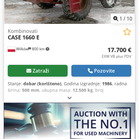
1
/
10
Kombinovati
CASE
1660 E
17.700 €
Wilków
800 km
EXW VB plus PDV
Zatraži
Pozovite
Stanje:
dobar (korišteno)
, Godina izgradnje:
1986
, radna
širina:
500 mm
, ukupna masa:
12.500 kg
, broj
mašine/vozila:
017128
,