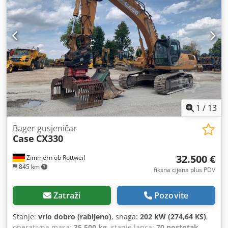
1
/
13
Bager gusjeničar
Case
CX330
32.500 €
Zimmern ob Rottweil
845 km
fiksna cijena plus PDV
Zatraži
Pozovite
Stanje:
vrlo dobro (rabljeno)
, snaga:
202 kW (274,64 KS)
,
operativna masa:
35.500 kg
, stanje lanca:
70 postotak
,