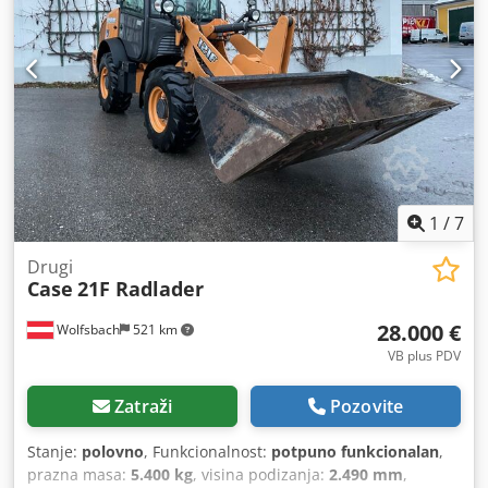
1
/
7
Drugi
Case
21F Radlader
28.000 €
Wolfsbach
521 km
VB plus PDV
Zatraži
Pozovite
Stanje:
polovno
, Funkcionalnost:
potpuno funkcionalan
,
prazna masa:
5.400 kg
, visina podizanja:
2.490 mm
,