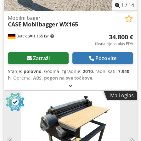
1
/
14
Mobilni bager
CASE
Mobilbagger WX165
34.800 €
Bottrop
1.165 km
fiksna cijena plus PDV
Zatraži
Pozovite
Stanje:
polovno
, Godina izgradnje:
2010
, radni sati:
7.940
h
, Oprema:
ABS, pogon na sve točkove
,
Mali oglas