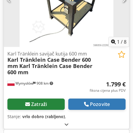
1
/
8
Karl Tränklein savijač kutija 600 mm
Karl Tränklein Case Bender 600
mm
Karl Tränklein Case Bender
600 mm
1.799 €
Wymysłów
908 km
fiksna cijena plus PDV
Zatraži
Pozovite
Stanje:
vrlo dobro (rabljeno)
,