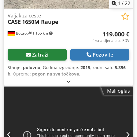
1
/
22
Valjak za ceste
CASE
1650M Raupe
119.000 €
Bottrop
1.165 km
fiksna cijena plus PDV
Zatraži
Pozovite
Stanje:
polovno
, Godina izgradnje:
2015
, radni sati:
5.396
h
, Oprema:
pogon na sve točkove
,
Mali oglas