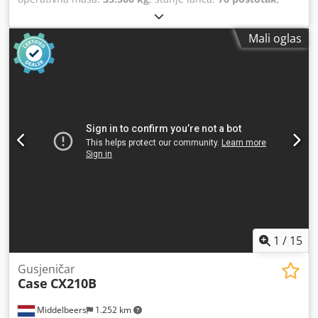
Godina izgradnje:
2006
, radni sati:
9.139 h
, Oprema:
klima-uređaj
,
Mali oglas
1
/
15
Gusjeničar
Case
CX210B
Middelbeers
1.252 km