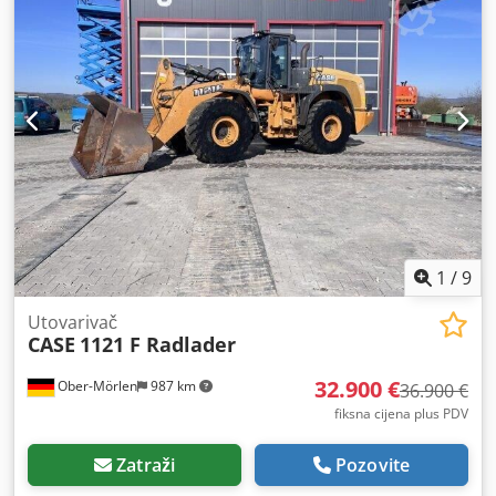
1
/
9
Utovarivač
CASE
1121 F Radlader
32.900 €
Ober-Mörlen
987 km
36.900 €
fiksna cijena plus PDV
Zatraži
Pozovite