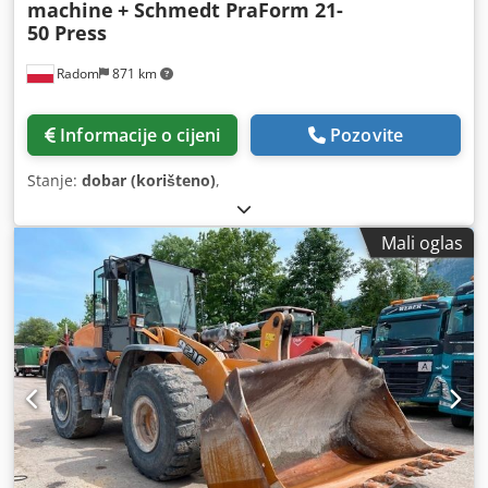
machine
+ Schmedt PraForm 21-
50 Press
Radom
871 km
Informacije o cijeni
Pozovite
Stanje:
dobar (korišteno)
,
Mali oglas