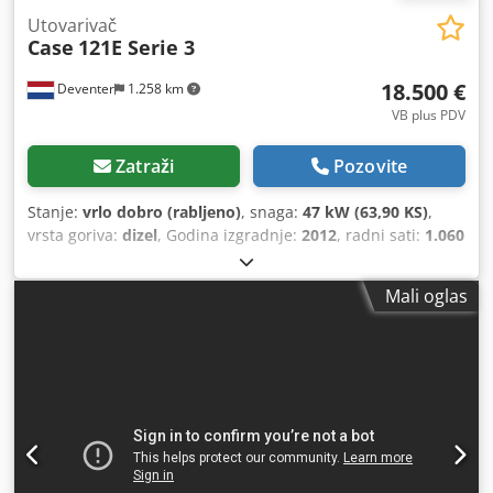
Utovarivač
Case
121E Serie 3
18.500 €
Deventer
1.258 km
VB plus PDV
Zatraži
Pozovite
Stanje:
vrlo dobro (rabljeno)
, snaga:
47 kW (63,90 KS)
,
vrsta goriva:
dizel
, Godina izgradnje:
2012
, radni sati:
1.060
h
,
Mali oglas