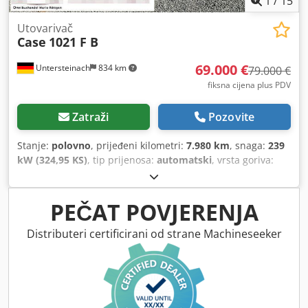
1
/
15
Utovarivač
Case
1021 F B
69.000 €
Untersteinach
834 km
79.000 €
fiksna cijena plus PDV
Zatraži
Pozovite
Stanje:
polovno
, prijeđeni kilometri:
7.980 km
, snaga:
239
kW (324,95 KS)
, tip prijenosa:
automatski
, vrsta goriva:
dizel
, boja:
žuta
, prva registracija:
01/2013
, Godina
izgradnje:
2013
, Oprema:
klima-uređaj
,
PEČAT POVJERENJA
Distributeri certificirani od strane Machineseeker