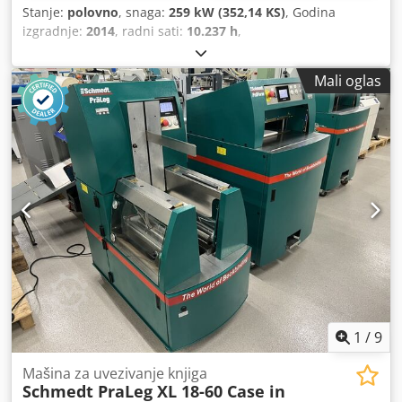
Stanje:
polovno
, snaga:
259 kW (352,14 KS)
, Godina
izgradnje:
2014
, radni sati:
10.237 h
,
Mali oglas
1
/
9
Mašina za uvezivanje knjiga
Schmedt PraLeg XL 18-60 Case in