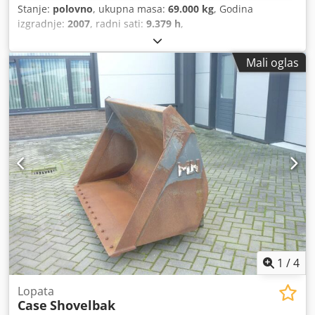
Stanje:
polovno
, ukupna masa:
69.000 kg
, Godina
izgradnje:
2007
, radni sati:
9.379 h
,
Mali oglas
1
/
4
Lopata
Case
Shovelbak