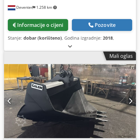
Deventer
1.258 km
Informacije o cijeni
Pozovite
Stanje:
dobar (korišteno)
, Godina izgradnje:
2018
,
Mali oglas