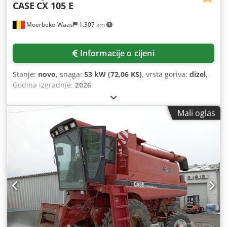
CASE
CX 105 E
Moerbeke-Waas
1.307 km
Informacije o cijeni
Stanje:
novo
, snaga:
53 kW (72,06 KS)
, vrsta goriva:
dizel
,
Godina izgradnje:
2026
,
Mali oglas