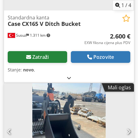
1
/
4
Standardna kanta
Case
CX165 V Ditch Bucket
2.600 €
Susuz
1.311 km
EXW fiksna cijena plus PDV
Zatraži
Pozovite
Stanje:
novo
,
Mali oglas