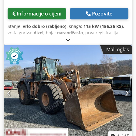
Informacije o cijeni
Pozovite
Stanje:
vrlo dobro (rabljeno)
, snaga:
115 kW (156,36 KS)
,
vrsta goriva:
dizel
, boja:
narandžasta
, prva registracija:
07/2013
, Godina izgradnje:
2012
, radni sati:
15.109 h
,
Mali oglas