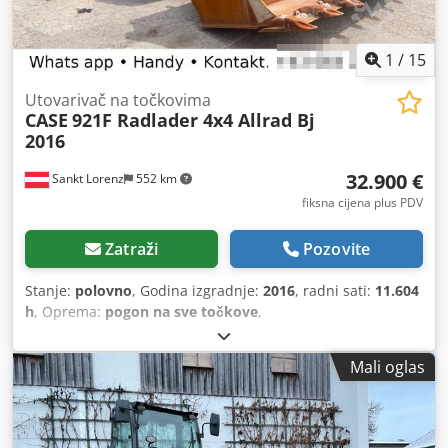
1
/
15
Utovarivač na točkovima
CASE
921F Radlader 4x4 Allrad Bj
2016
32.900 €
Sankt Lorenz
552 km
fiksna cijena plus PDV
Zatraži
Pozovite
Stanje:
polovno
, Godina izgradnje:
2016
, radni sati:
11.604
h
, Oprema:
pogon na sve točkove
,
Mali oglas