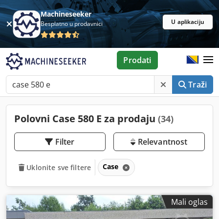
Machineseeker
U aplikaciju
Besplatno u prodavnici
Prodati
Traži
Polovni Case 580 E za prodaju
(34)
Filter
Relevantnost
Case
Uklonite sve filtere
Mali oglas