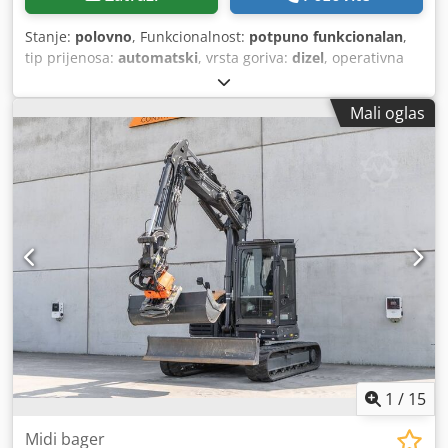
Stanje:
polovno
, Funkcionalnost:
potpuno funkcionalan
,
tip prijenosa:
automatski
, vrsta goriva:
dizel
, operativna
masa:
7.500 kg
, konfiguracija osovina:
4x2
, prva
registracija:
10/1977
, Godina izgradnje:
1977
, Oprema:
Mali oglas
hidraulika
,
1
/
15
Midi bager