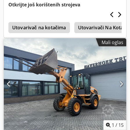
Otkrijte još korištenih strojeva
3
Utovarivač na kotačima
Utovarivači Na Kotači
Mali oglas
1
/
15