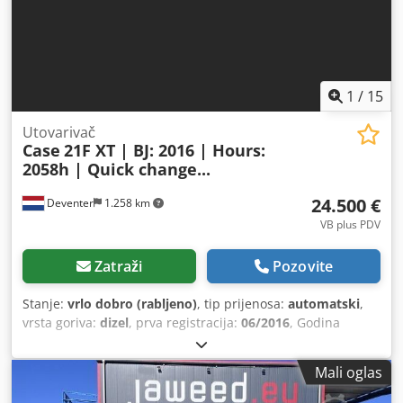
1
/
15
Utovarivač
Case
21F XT | BJ: 2016 | Hours:
2058h | Quick change...
24.500 €
Deventer
1.258 km
VB plus PDV
Zatraži
Pozovite
Stanje:
vrlo dobro (rabljeno)
, tip prijenosa:
automatski
,
vrsta goriva:
dizel
, prva registracija:
06/2016
, Godina
izgradnje:
2016
, radni sati:
2.058 h
, Oprema:
kabina
,
Mali oglas