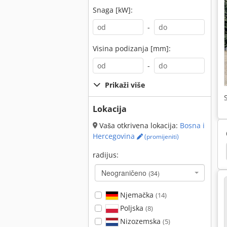
Snaga [kW]:
-
Visina podizanja [mm]:
-
Prikaži više
Lokacija
Vaša otkrivena lokacija:
Bosna i
Hercegovina
(promijeniti)
Uništavač Gusjeničar
Hyundai
Neuson 1404
radijus:
Neograničeno
(34)
Njemačka
(14)
Poljska
(8)
Nizozemska
(5)