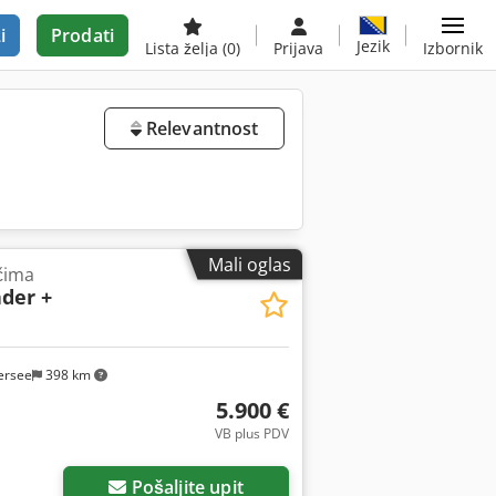
i
Prodati
Jezik
Lista želja
(0)
Prijava
Izbornik
Relevantnost
Mali oglas
čima
ader +
ersee
398 km
5.900 €
VB plus PDV
Pošaljite upit