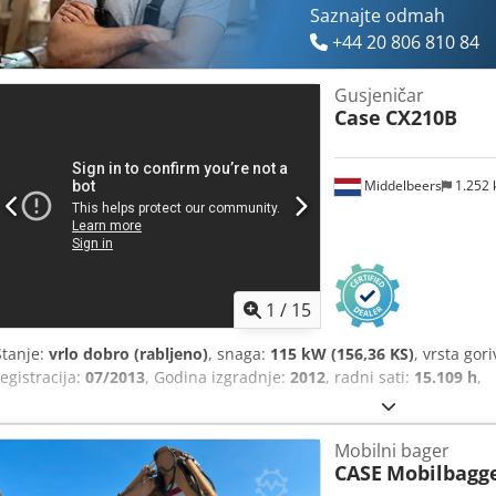
Saznajte odmah
+44 20 806 810 84
Gusjeničar
Case
CX210B
Middelbeers
1.252
1
/
15
Stanje:
vrlo dobro (rabljeno)
, snaga:
115 kW (156,36 KS)
, vrsta gor
registracija:
07/2013
, Godina izgradnje:
2012
, radni sati:
15.109 h
,
Mobilni bager
CASE
Mobilbagg