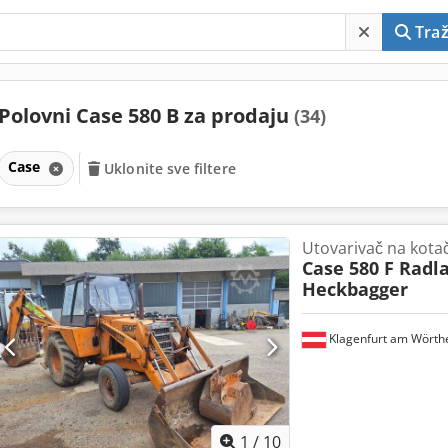
Traž
Polovni Case 580 B za prodaju
(34)
Case
Uklonite sve filtere
Utovarivač na kota
Case 580 F Radl
Heckbagger
Klagenfurt am Wörth
1
/
10