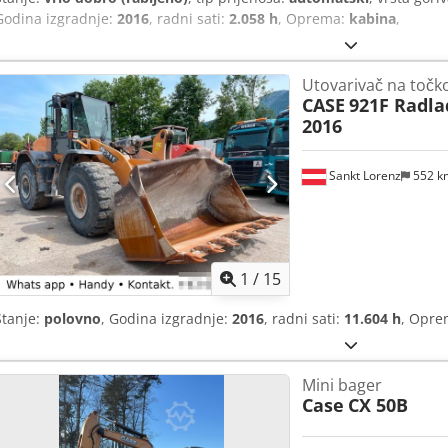
Godina izgradnje:
2016
, radni sati:
2.058 h
, Oprema:
kabina
,
Utovarivač na točk
CASE
921F Radlad
2016
Sankt Lorenz
552 
1
/
15
Stanje:
polovno
, Godina izgradnje:
2016
, radni sati:
11.604 h
, Opr
Mini bager
Case
CX 50B