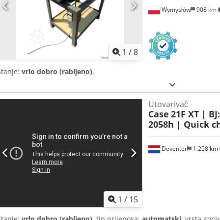
Wymysłów
908 km
1
/
8
Stanje:
vrlo dobro (rabljeno)
,
Utovarivač
Case
21F XT | BJ
2058h | Quick ch
Deventer
1.258 km
1
/
15
Stanje:
vrlo dobro (rabljeno)
, tip prijenosa:
automatski
, vrsta gori