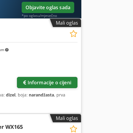
Objavite oglas sada
*po oglasu/mjesečno
Mali oglas
 km
Informacije o cijeni
iva:
dizel
, boja:
narandžasta
, prva
Mali oglas
er WX165