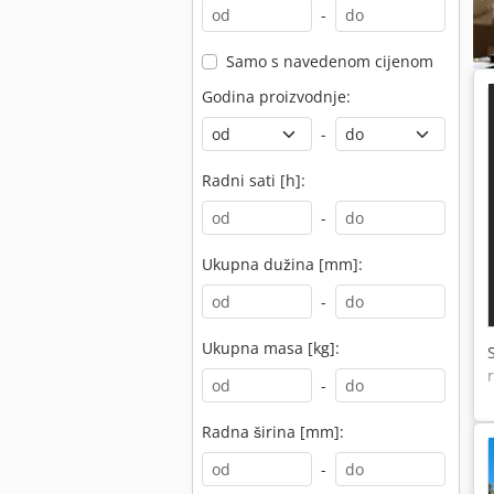
-
Samo s navedenom cijenom
Godina proizvodnje:
-
Radni sati [h]:
-
Ukupna dužina [mm]:
-
Ukupna masa [kg]:
-
Radna širina [mm]:
-