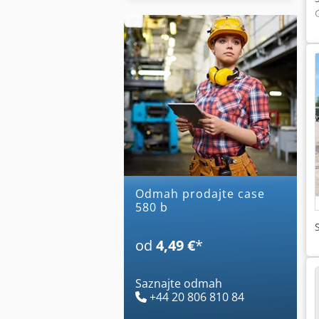
Odmah prodajte case
580 b
od
4,49 €
*
Saznajte odmah
+44 20 806 810 84