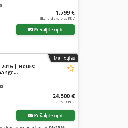
1.799 €
fiksna cijena plus PDV
Pošaljite upit
Mali oglas
: 2016 | Hours:
ange...
24.500 €
VB plus PDV
Pošaljite upit
va:
dizel
, prva registracija:
06/2016
,