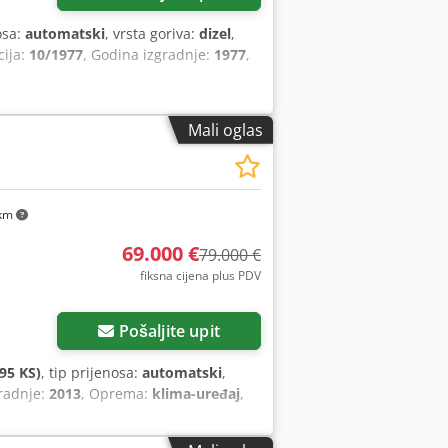
osa:
automatski
, vrsta goriva:
dizel
,
cija:
10/1977
, Godina izgradnje:
1977
,
Mali oglas
km
69.000 €
79.000 €
fiksna cijena plus PDV
Pošaljite upit
95 KS)
, tip prijenosa:
automatski
,
gradnje:
2013
, Oprema:
klima-uređaj
,