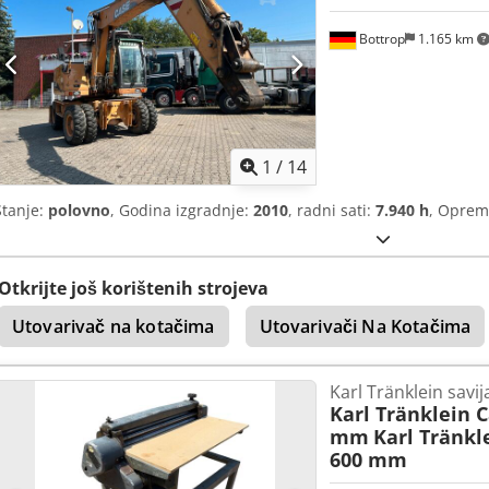
Bottrop
1.165 km
1
/
14
Stanje:
polovno
, Godina izgradnje:
2010
, radni sati:
7.940 h
, Opre
Otkrijte još korištenih strojeva
Utovarivač na kotačima
Utovarivači Na Kotačima
Karl Tränklein savi
Karl Tränklein 
mm
Karl Tränkl
600 mm