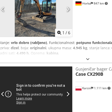
Horka
847 km
1
/
6
Stanje:
vrlo dobro (rabljeno)
, Funkcionalnost:
potpuno funkcional
goriva:
dizel
, boja:
originalni
, ukupna masa:
4.945 kg
, stanje lanca:
radni sati:
4.490 h
, Oprema:
kabina
,
Gusjeničar bager 
Case
CX290B
Karsin
1.111 km