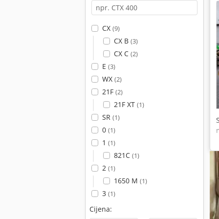
CX
(9)
CX B
(3)
CX C
(2)
E
(3)
WX
(2)
21F
(2)
21F XT
(1)
SR
(1)
0
(1)
1
(1)
821C
(1)
2
(1)
1650 M
(1)
3
(1)
Cijena: