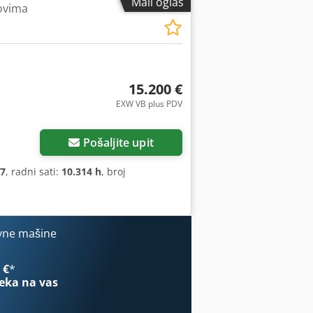
Mali oglas
ovima
15.200 €
EXW VB plus PDV
Pošaljite upit
7
, radni sati:
10.314 h
, broj
vne mašine
 €
*
eka na vas