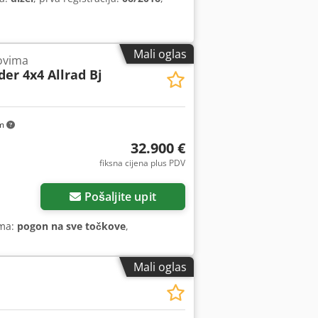
Mali oglas
ovima
er 4x4 Allrad Bj
km
32.900 €
fiksna cijena plus PDV
Pošaljite upit
ema:
pogon na sve točkove
,
Mali oglas