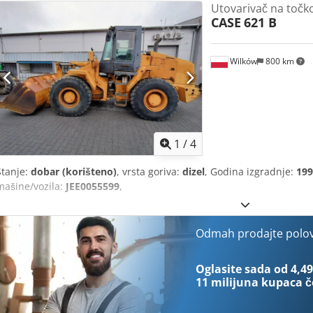
Utovarivač na točk
CASE
621 B
Wilków
800 km
1
/
4
Stanje:
dobar (korišteno)
, vrsta goriva:
dizel
, Godina izgradnje:
199
mašine/vozila:
JEE0055599
,
Odmah prodajte polo
Oglasite sada od 4,49
11 milijuna kupaca
č