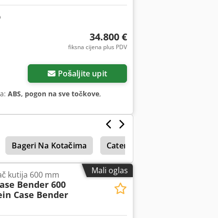
34.800 €
fiksna cijena plus PDV
Pošaljite upit
ma:
ABS, pogon na sve točkove
,
Bageri Na Kotačima
Caterpillar 229
Caterpilla
Mali oglas
jač kutija 600 mm
Case Bender 600
ein Case Bender