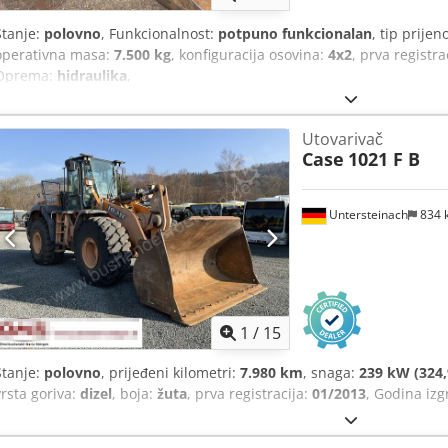
Stanje:
polovno
, Funkcionalnost:
potpuno funkcionalan
, tip prijen
operativna masa:
7.500 kg
, konfiguracija osovina:
4x2
, prva registra
Oprema:
hidraulika
,
Utovarivač
Case
1021 F B
Untersteinach
834 
1
/
15
Stanje:
polovno
, prijeđeni kilometri:
7.980 km
, snaga:
239 kW (324,
vrsta goriva:
dizel
, boja:
žuta
, prva registracija:
01/2013
, Godina iz