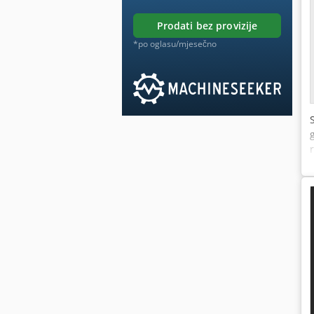
prodati bez provizije
*po oglasu/mjesečno