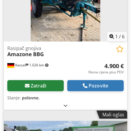
1
/
6
Rasipač gnojiva
Amazone
BBG
4.900 €
Kassel
1.026 km
fiksna cijena plus PDV
Zatraži
Pozovite
Stanje:
polovno
,
Mali oglas