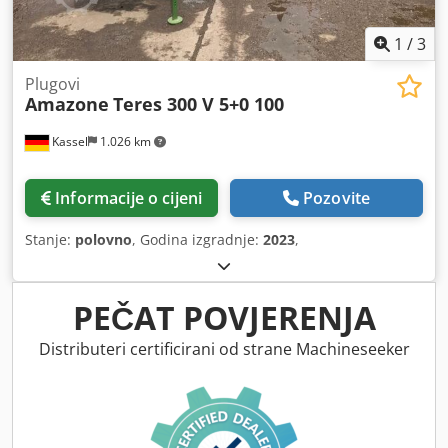
1
/
3
Plugovi
Amazone
Teres 300 V 5+0 100
Kassel
1.026 km
Informacije o cijeni
Pozovite
Stanje:
polovno
, Godina izgradnje:
2023
,
PEČAT POVJERENJA
Distributeri certificirani od strane Machineseeker