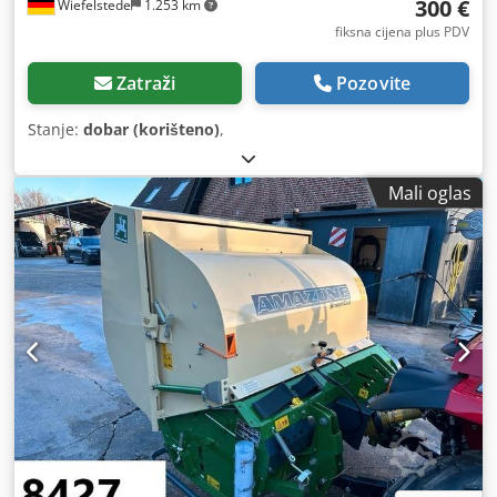
300 €
Wiefelstede
1.253 km
fiksna cijena plus PDV
Zatraži
Pozovite
Stanje:
dobar (korišteno)
,
Mali oglas