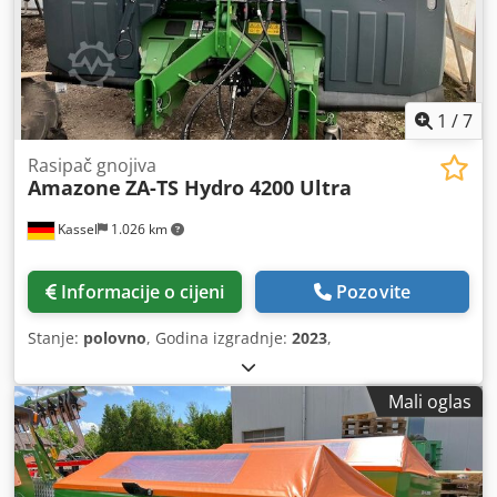
1
/
7
Rasipač gnojiva
Amazone
ZA-TS Hydro 4200 Ultra
Kassel
1.026 km
Informacije o cijeni
Pozovite
Stanje:
polovno
, Godina izgradnje:
2023
,
Mali oglas