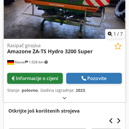
1
/
7
Rasipač gnojiva
Amazone
ZA-TS Hydro 3200 Super
Kassel
1.026 km
Informacije o cijeni
Pozovite
Stanje:
polovno
, Godina izgradnje:
2023
,
Otkrijte još korištenih strojeva