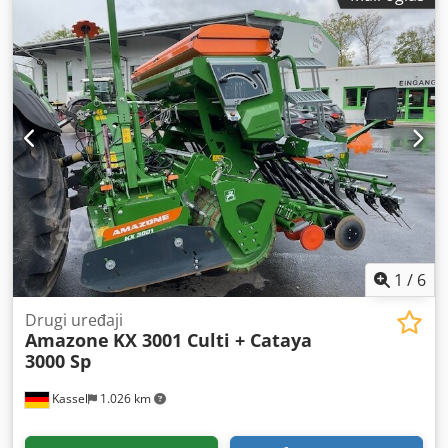
1
/
6
Drugi uređaji
Amazone
KX 3001 Culti + Cataya
3000 Sp
Kassel
1.026 km