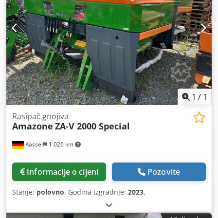
1
/
1
Rasipač gnojiva
Amazone
ZA-V 2000 Special
Kassel
1.026 km
Informacije o cijeni
Pozovite
Stanje:
polovno
, Godina izgradnje:
2023
,