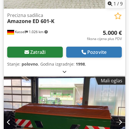
1
/
9
Precizna sadilica
Amazone
ED 601-K
5.000 €
Kassel
1.026 km
fiksna cijena plus PDV
Zatraži
Pozovite
Stanje:
polovno
, Godina izgradnje:
1998
,
Mali oglas