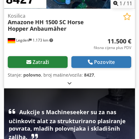
1
/
11
Kosilica
Amazone
HH 1500 SC Horse
Hopper Anbaumäher
11.500 €
Legden
1.173 km
fiksna cijena plus PDV
Zatraži
Pozovite
Stanje:
polovno
, broj mašine/vozila:
8427
,
Aukcije s Machineseeker su za nas
učinkovit alat za strukturirano plasiranje
povrata, mlađih polovnjaka i skladišnih
zaliha.