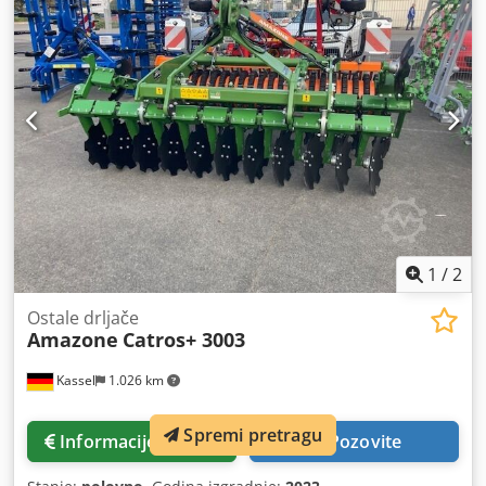
1
/
2
Ostale drljače
Amazone
Catros+ 3003
Kassel
1.026 km
Spremi pretragu
Informacije o cijeni
Pozovite