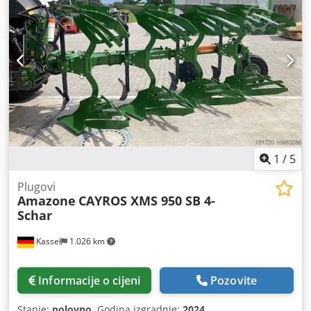
1
/
5
Plugovi
Amazone
CAYROS XMS 950 SB 4-
Schar
Kassel
1.026 km
Informacije o cijeni
Pozovite
Stanje:
polovno
, Godina izgradnje:
2024
,