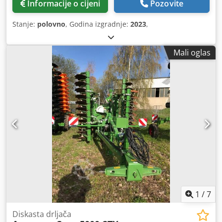
Informacije o cijeni
Pozovite
Stanje:
polovno
, Godina izgradnje:
2023
,
Mali oglas
1
/
7
Diskasta drljača