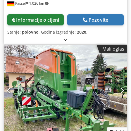
Kassel
1.026 km
Informacije o cijeni
Pozovite
Stanje:
polovno
, Godina izgradnje:
2020
,
Mali oglas