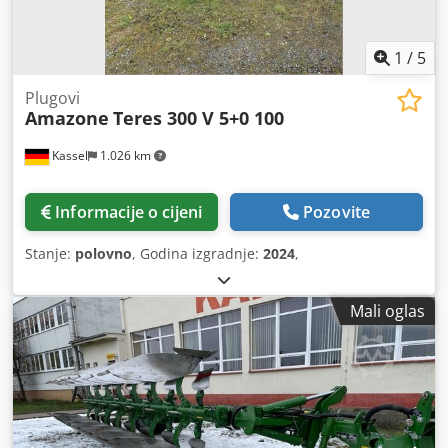
1
/
5
Plugovi
Amazone
Teres 300 V 5+0 100
Kassel
1.026 km
Informacije o cijeni
Pozovite
Stanje:
polovno
, Godina izgradnje:
2024
,
Mali oglas