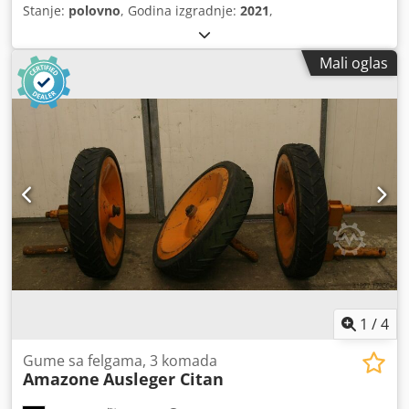
Stanje:
polovno
, Godina izgradnje:
2021
,
Mali oglas
1
/
4
Gume sa felgama, 3 komada
Amazone
Ausleger Citan