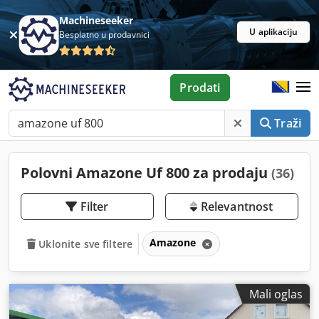
Machineseeker
U aplikaciju
Besplatno u prodavnici
Prodati
Traži
Polovni Amazone Uf 800 za prodaju
(36)
Filter
Relevantnost
Amazone
Uklonite sve filtere
Mali oglas