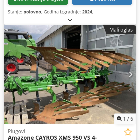
Stanje:
polovno
, Godina izgradnje:
2024
,
Mali oglas
1
/
6
Plugovi
Amazone
CAYROS XMS 950 VS 4-