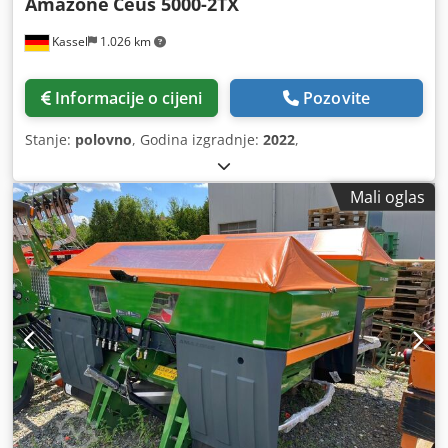
Amazone
Ceus 5000-2TX
Kassel
1.026 km
Informacije o cijeni
Pozovite
Stanje:
polovno
, Godina izgradnje:
2022
,
Mali oglas