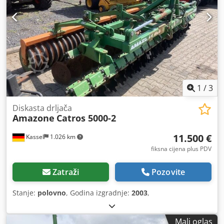
1
/
3
Diskasta drljača
Amazone
Catros 5000-2
11.500 €
Kassel
1.026 km
fiksna cijena plus PDV
Zatraži
Pozovite
Stanje:
polovno
, Godina izgradnje:
2003
,
Mali oglas