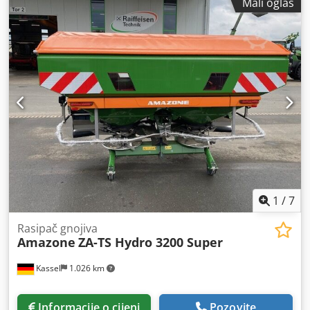
Mali oglas
1
/
7
Rasipač gnojiva
Amazone
ZA-TS Hydro 3200 Super
Kassel
1.026 km
Informacije o cijeni
Pozovite