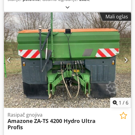
Mali oglas
1
/
6
Rasipač gnojiva
Amazone
ZA-TS 4200 Hydro Ultra
Profis