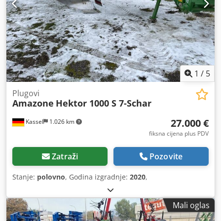
1
/
5
Plugovi
Amazone
Hektor 1000 S 7-Schar
27.000 €
Kassel
1.026 km
fiksna cijena plus PDV
Zatraži
Pozovite
Stanje:
polovno
, Godina izgradnje:
2020
,
Mali oglas