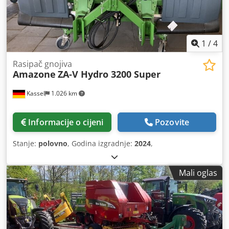
1
/
4
Rasipač gnojiva
Amazone
ZA-V Hydro 3200 Super
Kassel
1.026 km
Informacije o cijeni
Pozovite
Stanje:
polovno
, Godina izgradnje:
2024
,
Mali oglas