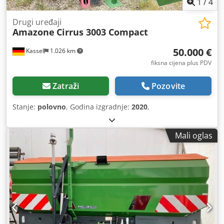
1
/
4
Drugi uređaji
Amazone
Cirrus 3003 Compact
50.000 €
Kassel
1.026 km
fiksna cijena plus PDV
Zatraži
Pozovite
Stanje:
polovno
, Godina izgradnje:
2020
,
Mali oglas