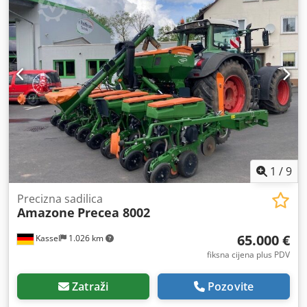
1
/
9
Precizna sadilica
Amazone
Precea 8002
65.000 €
Kassel
1.026 km
fiksna cijena plus PDV
Zatraži
Pozovite