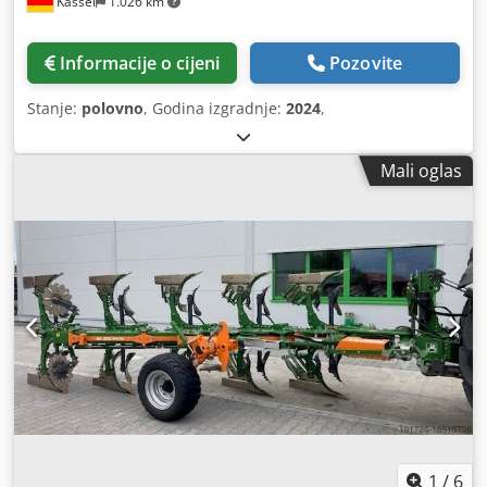
Kassel
1.026 km
Informacije o cijeni
Pozovite
Stanje:
polovno
, Godina izgradnje:
2024
,
Mali oglas
1
/
6