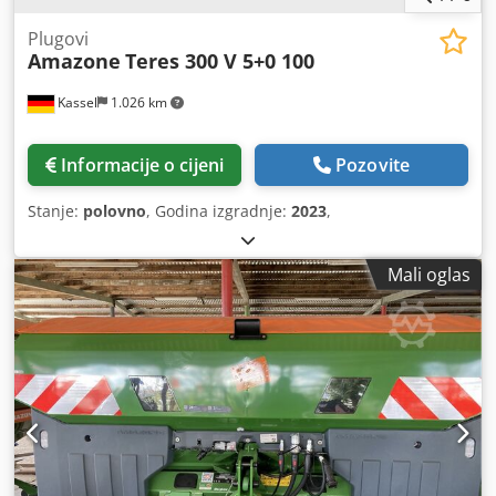
Plugovi
Amazone
Teres 300 V 5+0 100
Kassel
1.026 km
Informacije o cijeni
Pozovite
Stanje:
polovno
, Godina izgradnje:
2023
,
Mali oglas