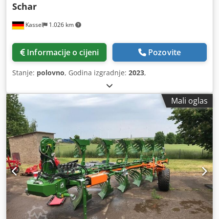
Schar
Kassel
1.026 km
Informacije o cijeni
Pozovite
Stanje:
polovno
, Godina izgradnje:
2023
,
Mali oglas