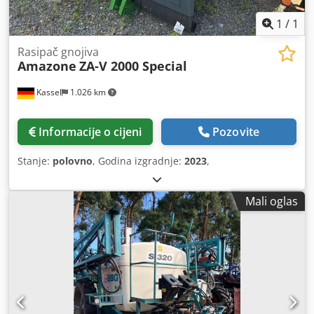
1
/
1
Rasipač gnojiva
Amazone
ZA-V 2000 Special
Kassel
1.026 km
Informacije o cijeni
Pozovite
Stanje:
polovno
, Godina izgradnje:
2023
,
Mali oglas