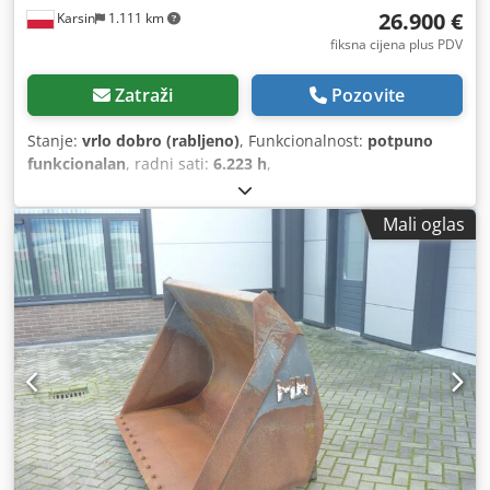
26.900 €
Karsin
1.111 km
fiksna cijena plus PDV
Zatraži
Pozovite
Stanje:
vrlo dobro (rabljeno)
, Funkcionalnost:
potpuno
funkcionalan
, radni sati:
6.223 h
,
Mali oglas