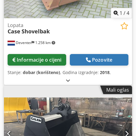
1
/
4
Lopata
Case
Shovelbak
Deventer
1.258 km
Informacije o cijeni
Pozovite
Stanje:
dobar (korišteno)
, Godina izgradnje:
2018
,
Mali oglas