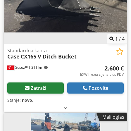
1
/
4
Standardna kanta
Case
CX165 V Ditch Bucket
2.600 €
Susuz
1.311 km
EXW fiksna cijena plus PDV
Zatraži
Pozovite
Stanje:
novo
,
Mali oglas