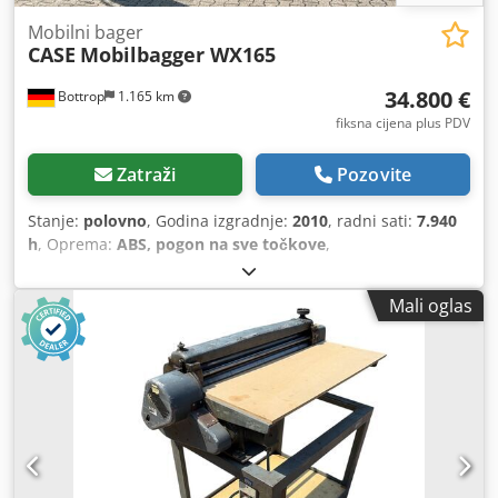
Mobilni bager
CASE
Mobilbagger WX165
34.800 €
Bottrop
1.165 km
fiksna cijena plus PDV
Zatraži
Pozovite
Stanje:
polovno
, Godina izgradnje:
2010
, radni sati:
7.940
h
, Oprema:
ABS, pogon na sve točkove
,
Mali oglas