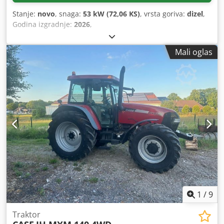
Stanje:
novo
, snaga:
53 kW (72,06 KS)
, vrsta goriva:
dizel
,
Godina izgradnje:
2026
,
Mali oglas
1
/
9
Traktor