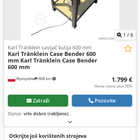
1
/
8
Karl Tränklein savijač kutija 600 mm
Karl Tränklein Case Bender 600
mm
Karl Tränklein Case Bender
600 mm
1.799 €
Wymysłów
908 km
fiksna cijena plus PDV
Zatraži
Pozovite
Stanje:
vrlo dobro (rabljeno)
,
Otkrijte još korištenih strojeva