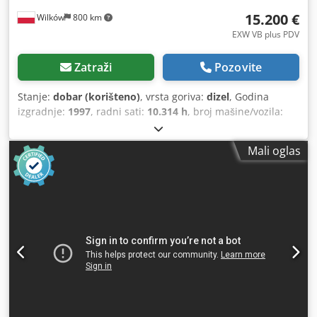
15.200 €
Wilków
800 km
EXW VB plus PDV
Zatraži
Pozovite
Stanje:
dobar (korišteno)
, vrsta goriva:
dizel
, Godina
izgradnje:
1997
, radni sati:
10.314 h
, broj mašine/vozila:
JEE0055599
,
Mali oglas