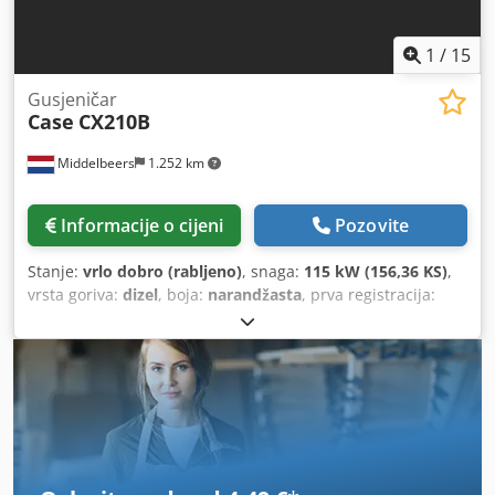
1
/
15
Gusjeničar
Case
CX210B
Middelbeers
1.252 km
Informacije o cijeni
Pozovite
Stanje:
vrlo dobro (rabljeno)
, snaga:
115 kW (156,36 KS)
,
vrsta goriva:
dizel
, boja:
narandžasta
, prva registracija:
07/2013
, Godina izgradnje:
2012
, radni sati:
15.109 h
,