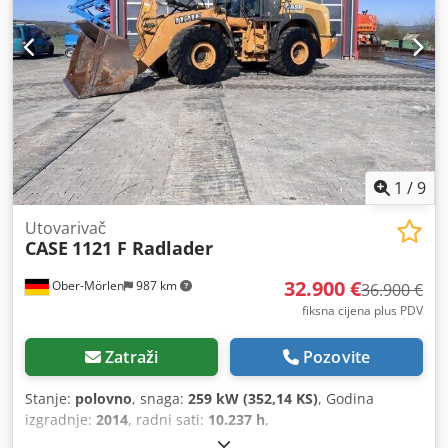
1
/
9
Utovarivač
CASE
1121 F Radlader
32.900 €
Ober-Mörlen
987 km
36.900 €
fiksna cijena plus PDV
Zatraži
Pozovite
Stanje:
polovno
, snaga:
259 kW (352,14 KS)
, Godina
izgradnje:
2014
, radni sati:
10.237 h
,