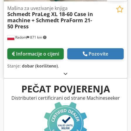
Mašina za uvezivanje knjiga
Schmedt PraLeg XL 18-60 Case in
machine
+ Schmedt PraForm 21-
50 Press
Radom
871 km
Informacije o cijeni
Pozovite
Stanje:
dobar (korišteno)
,
PEČAT POVJERENJA
Distributeri certificirani od strane Machineseeker