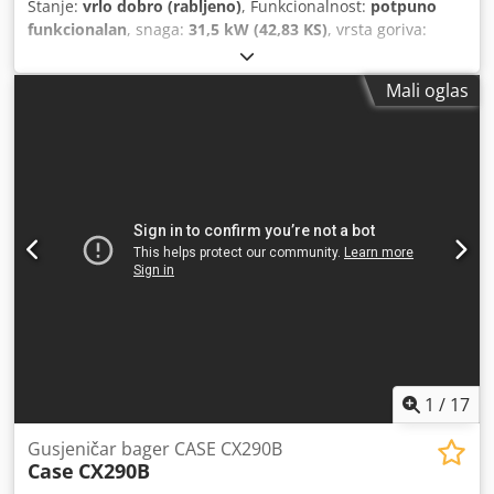
Stanje:
vrlo dobro (rabljeno)
, Funkcionalnost:
potpuno
funkcionalan
, snaga:
31,5 kW (42,83 KS)
, vrsta goriva:
dizel
, boja:
originalni
, ukupna masa:
4.945 kg
, stanje
lanca:
60 postotak
, Godina izgradnje:
2012
, radni sati:
Mali oglas
4.490 h
, Oprema:
kabina
,
1
/
17
Gusjeničar bager CASE CX290B
Case
CX290B