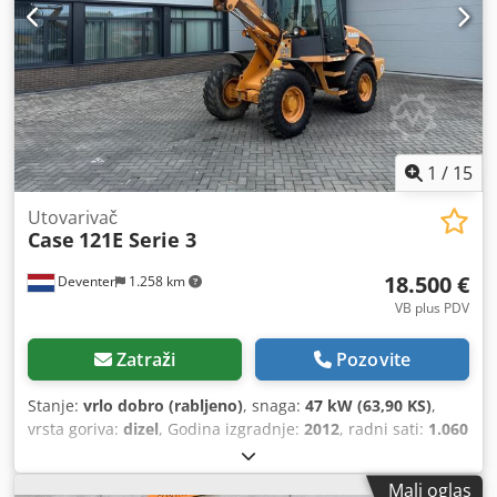
1
/
15
Utovarivač
Case
121E Serie 3
18.500 €
Deventer
1.258 km
VB plus PDV
Zatraži
Pozovite
Stanje:
vrlo dobro (rabljeno)
, snaga:
47 kW (63,90 KS)
,
vrsta goriva:
dizel
, Godina izgradnje:
2012
, radni sati:
1.060
h
,
Mali oglas