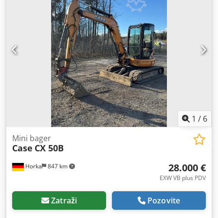
1
/
6
Mini bager
Case
CX 50B
28.000 €
Horka
847 km
EXW VB plus PDV
Zatraži
Pozovite