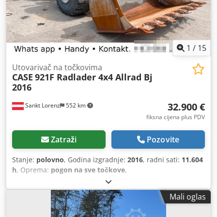
1
/
15
Utovarivač na točkovima
CASE
921F Radlader 4x4 Allrad Bj
2016
32.900 €
Sankt Lorenz
552 km
fiksna cijena plus PDV
Zatraži
Pozovite
Stanje:
polovno
, Godina izgradnje:
2016
, radni sati:
11.604
h
, Oprema:
pogon na sve točkove
,
Mali oglas