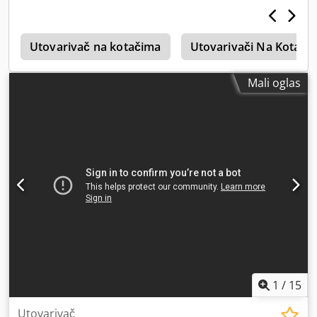
4
Utovarivač na kotačima
Utovarivači Na Kotači
Mali oglas
1
/
15
Utovarivač