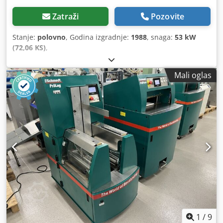
Zatraži
Pozovite
Stanje:
polovno
, Godina izgradnje:
1988
, snaga:
53 kW
(72,06 KS)
,
Mali oglas
1
/
9