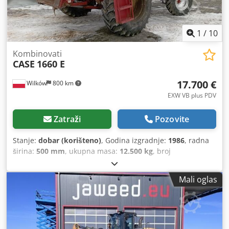
1
/
10
Kombinovati
CASE
1660 E
17.700 €
Wilków
800 km
EXW VB plus PDV
Zatraži
Pozovite
Stanje:
dobar (korišteno)
, Godina izgradnje:
1986
, radna
širina:
500 mm
, ukupna masa:
12.500 kg
, broj
mašine/vozila:
017128
,
Mali oglas