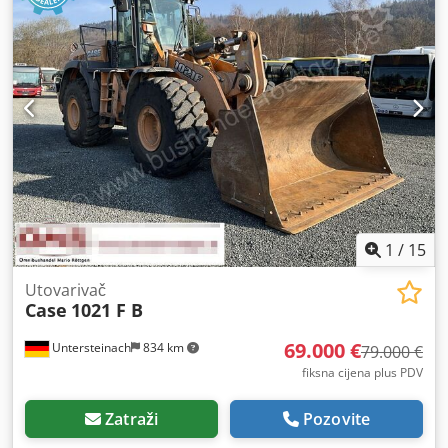
1
/
15
Utovarivač
Case
1021 F B
69.000 €
Untersteinach
834 km
79.000 €
fiksna cijena plus PDV
Zatraži
Pozovite