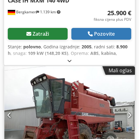
CASE
IH MXM 140 4WD
25.900 €
Bergkamen
1.139 km
fiksna cijena plus PDV
Zatraži
Pozovite
Stanje:
polovno
, Godina izgradnje:
2005
, radni sati:
8.900
h
, snaga:
109 kW (148,20 KS)
, Oprema:
ABS, kabina,
klima-uređaj, pogon na sve točkove
,
Mali oglas