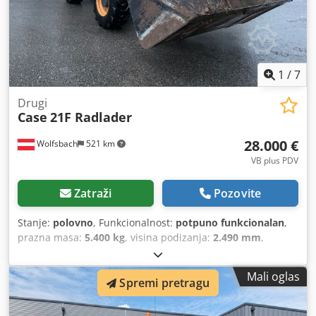
1
/
7
Drugi
Case
21F Radlader
28.000 €
Wolfsbach
521 km
VB plus PDV
Zatraži
Pozovite
Stanje:
polovno
, Funkcionalnost:
potpuno funkcionalan
,
prazna masa:
5.400 kg
, visina podizanja:
2.490 mm
,
Godina izgradnje:
2014
, radni sati:
2.081 h
, ukupna dužina:
5.550 mm
, građevinska visina:
2.500 mm
, vrsta pogona:
Mali oglas
Spremi pretragu
Diesel Motor
, širina gradnje:
1.950 mm
,