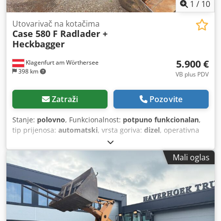
1
/
10
Utovarivač na kotačima
Case 580 F Radlader +
Heckbagger
5.900 €
Klagenfurt am Wörthersee
398 km
VB plus PDV
Zatraži
Pozovite
Stanje:
polovno
, Funkcionalnost:
potpuno funkcionalan
,
tip prijenosa:
automatski
, vrsta goriva:
dizel
, operativna
masa:
7.500 kg
, konfiguracija osovina:
4x2
, prva
registracija:
10/1977
, Godina izgradnje:
1977
, Oprema:
Mali oglas
hidraulika
,