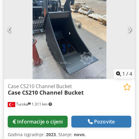
1
/
4
Case CS210 Channel Bucket
Case
CS210 Channel Bucket
Turska
1.311 km
Informacije o cijeni
Pozovite
Godina izgradnje:
2023
, Stanje:
novo
,