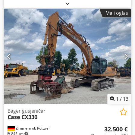
Mali oglas
1
/
13
Bager gusjeničar
Case
CX330
32.500 €
Zimmern ob Rottweil
845 km