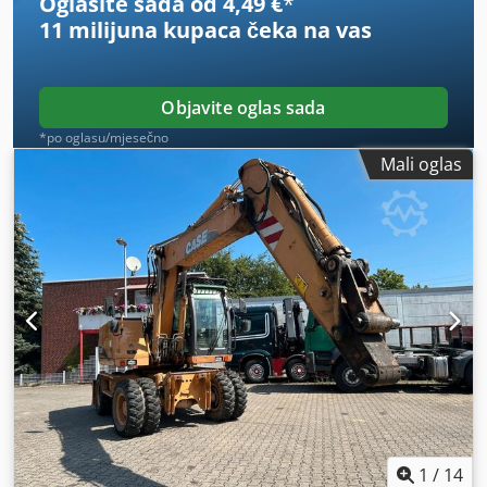
Oglasite sada od 4,49 €
*
11 milijuna kupaca
čeka na vas
Objavite oglas sada
*po oglasu/mjesečno
Mali oglas
1
/
14