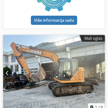
Više informacija sada
Mali oglas
1
/
9