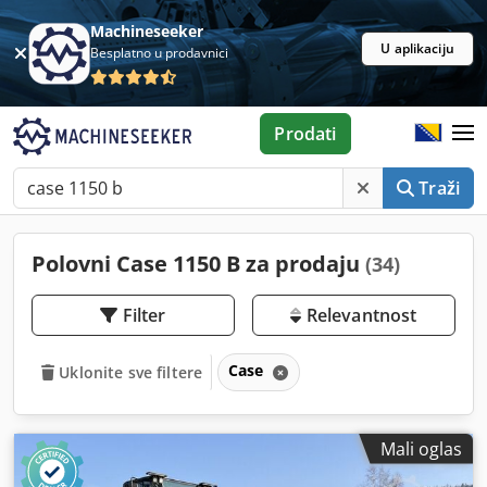
Machineseeker
U aplikaciju
Besplatno u prodavnici
Prodati
Traži
Polovni Case 1150 B za prodaju
(34)
Filter
Relevantnost
Case
Uklonite sve filtere
Mali oglas