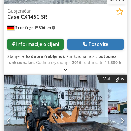
Gusjeničar
Case
CX145C SR
Sindelfingen
856 km
Informacije o cijeni
Pozovite
Stanje:
vrlo dobro (rabljeno)
, Funkcionalnost:
potpuno
funkcionalan
, Godina izgradnje:
2016
, radni sati:
11.500 h
,
Mali oglas