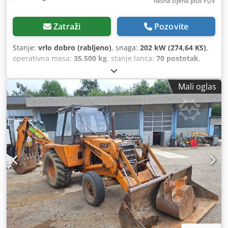
fiksna cijena plus PDV
Zatraži
Pozovite
Stanje:
vrlo dobro (rabljeno)
, snaga:
202 kW (274,64 KS)
,
operativna masa:
35.500 kg
, stanje lanca:
70 postotak
,
Godina izgradnje:
2006
, radni sati:
9.139 h
, Oprema:
klima-uređaj
,
Mali oglas