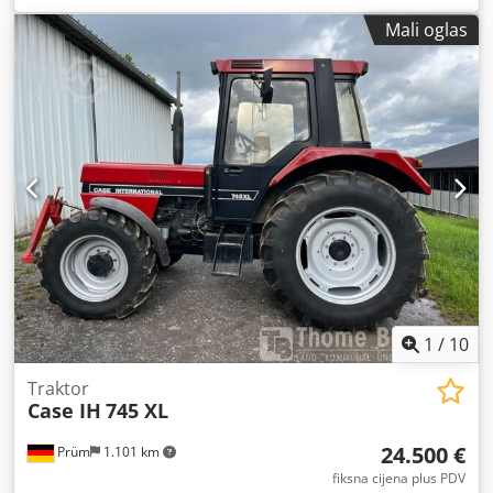
Mali oglas
1
/
10
Traktor
Case IH
745 XL
24.500 €
Prüm
1.101 km
fiksna cijena plus PDV