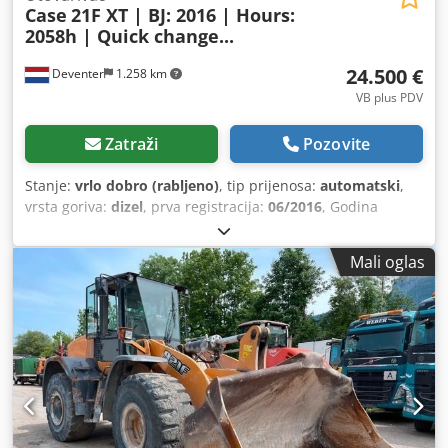
Case
21F XT | BJ: 2016 | Hours:
2058h | Quick change...
24.500 €
Deventer
1.258 km
VB plus PDV
Zatraži
Pozovite
Stanje:
vrlo dobro (rabljeno)
, tip prijenosa:
automatski
,
vrsta goriva:
dizel
, prva registracija:
06/2016
, Godina
izgradnje:
2016
, radni sati:
2.058 h
, Oprema:
kabina
,
Mali oglas