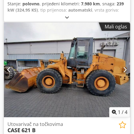
Stanje:
polovno
, prijeđeni kilometri:
7.980 km
, snaga:
239
kW (324,95 KS)
, tip prijenosa:
automatski
, vrsta goriva:
dizel
, boja:
žuta
, prva registracija:
01/2013
, Godina
izgradnje:
2013
, Oprema:
klima-uređaj
,
Mali oglas
1
/
4
Utovarivač na točkovima
CASE
621 B