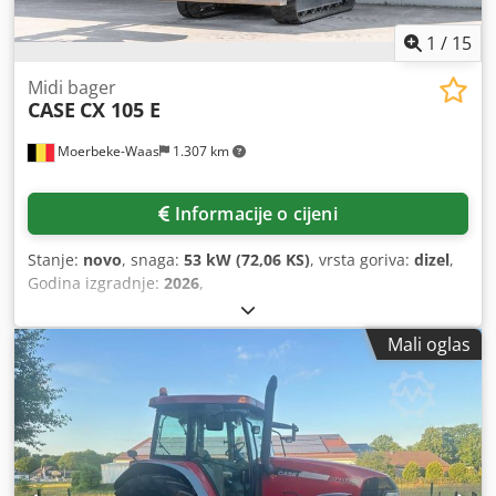
1
/
15
Midi bager
CASE
CX 105 E
Moerbeke-Waas
1.307 km
Informacije o cijeni
Stanje:
novo
, snaga:
53 kW (72,06 KS)
, vrsta goriva:
dizel
,
Godina izgradnje:
2026
,
Mali oglas