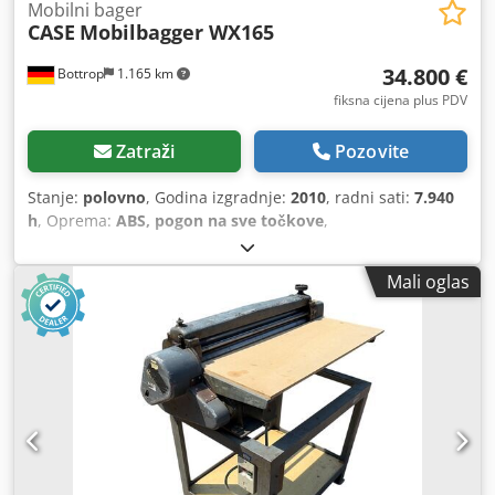
Mobilni bager
CASE
Mobilbagger WX165
34.800 €
Bottrop
1.165 km
fiksna cijena plus PDV
Zatraži
Pozovite
Stanje:
polovno
, Godina izgradnje:
2010
, radni sati:
7.940
h
, Oprema:
ABS, pogon na sve točkove
,
Mali oglas