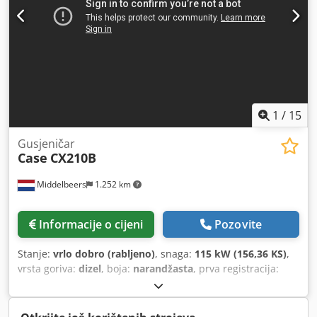
1
/
15
Gusjeničar
Case
CX210B
Middelbeers
1.252 km
Informacije o cijeni
Pozovite
Stanje:
vrlo dobro (rabljeno)
, snaga:
115 kW (156,36 KS)
,
vrsta goriva:
dizel
, boja:
narandžasta
, prva registracija:
07/2013
, Godina izgradnje:
2012
, radni sati:
15.109 h
,