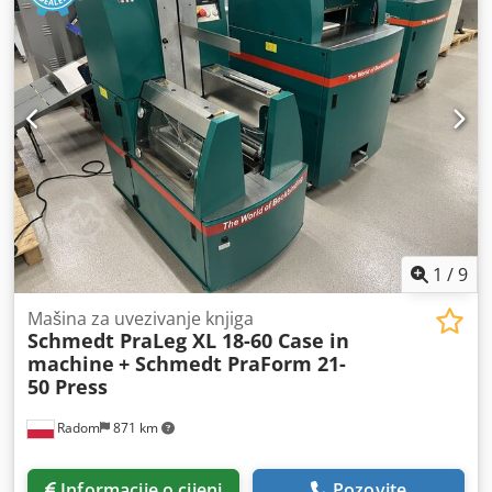
1
/
9
Mašina za uvezivanje knjiga
Schmedt PraLeg XL 18-60 Case in
machine
+ Schmedt PraForm 21-
50 Press
Radom
871 km
Informacije o cijeni
Pozovite