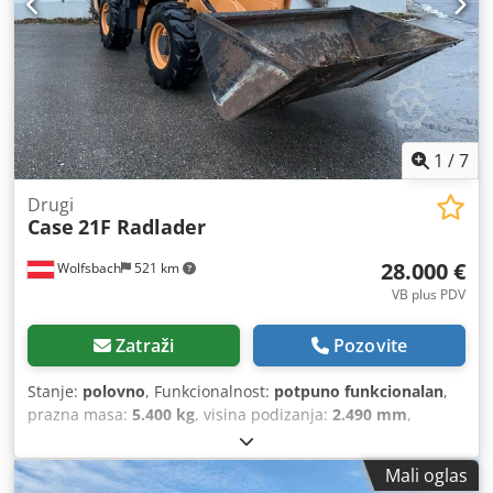
1
/
7
Drugi
Case
21F Radlader
28.000 €
Wolfsbach
521 km
VB plus PDV
Zatraži
Pozovite
Stanje:
polovno
, Funkcionalnost:
potpuno funkcionalan
,
prazna masa:
5.400 kg
, visina podizanja:
2.490 mm
,
Godina izgradnje:
2014
, radni sati:
2.081 h
, ukupna dužina:
5.550 mm
, građevinska visina:
2.500 mm
, vrsta pogona:
Mali oglas
Diesel Motor
, širina gradnje:
1.950 mm
,