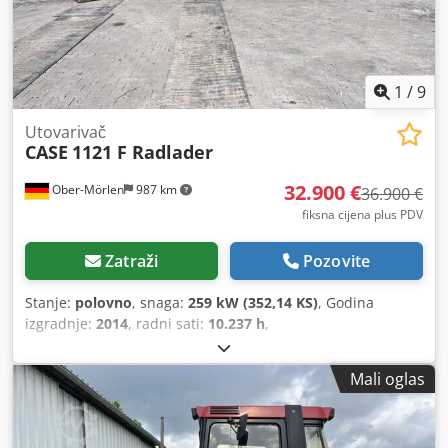
1
/
9
Utovarivač
CASE
1121 F Radlader
32.900 €
Ober-Mörlen
987 km
36.900 €
fiksna cijena plus PDV
Zatraži
Pozovite
Stanje:
polovno
, snaga:
259 kW (352,14 KS)
, Godina
izgradnje:
2014
, radni sati:
10.237 h
,
Mali oglas