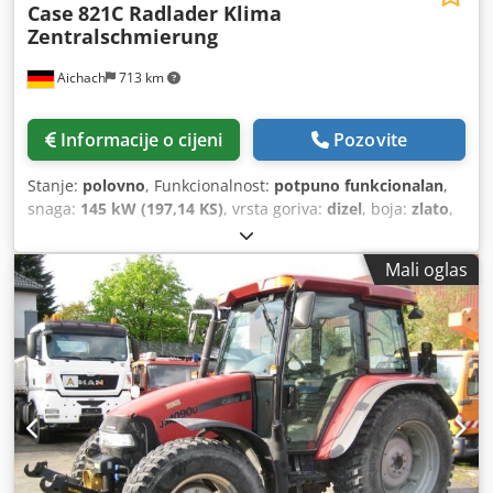
Case
821C Radlader Klima
Zentralschmierung
Aichach
713 km
Informacije o cijeni
Pozovite
Stanje:
polovno
, Funkcionalnost:
potpuno funkcionalan
,
snaga:
145 kW (197,14 KS)
, vrsta goriva:
dizel
, boja:
zlato
,
operativna masa:
18.000 kg
, Godina izgradnje:
2000
, radni
sati:
8.000 h
, Oprema:
centralizirani sustav za
Mali oglas
podmazivanje, kabina, klima-uređaj
,