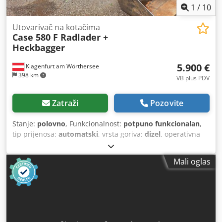
1
/
10
Utovarivač na kotačima
Case 580 F Radlader +
Heckbagger
5.900 €
Klagenfurt am Wörthersee
398 km
VB plus PDV
Zatraži
Pozovite
Stanje:
polovno
, Funkcionalnost:
potpuno funkcionalan
,
tip prijenosa:
automatski
, vrsta goriva:
dizel
, operativna
masa:
7.500 kg
, konfiguracija osovina:
4x2
, prva
registracija:
10/1977
, Godina izgradnje:
1977
, Oprema:
Mali oglas
hidraulika
,