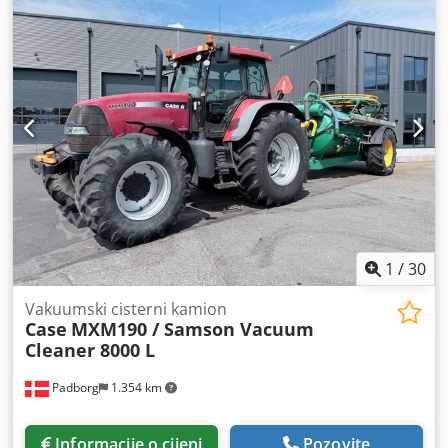
1
/
30
Vakuumski cisterni kamion
Case
MXM190 / Samson Vacuum
Cleaner 8000 L
Padborg
1.354 km
Informacije o cijeni
Pozovite