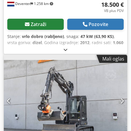
18.500 €
Deventer
1.258 km
VB plus PDV
Zatraži
Pozovite
Stanje:
vrlo dobro (rabljeno)
, snaga:
47 kW (63,90 KS)
,
vrsta goriva:
dizel
, Godina izgradnje:
2012
, radni sati:
1.060
h
,
Mali oglas