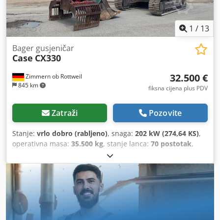
1
/
13
Bager gusjeničar
Case
CX330
32.500 €
Zimmern ob Rottweil
845 km
fiksna cijena plus PDV
Zatraži
Pozovite
Stanje:
vrlo dobro (rabljeno)
, snaga:
202 kW (274,64 KS)
,
operativna masa:
35.500 kg
, stanje lanca:
70 postotak
,
Godina izgradnje:
2006
, radni sati:
9.139 h
, Oprema:
klima-uređaj
,