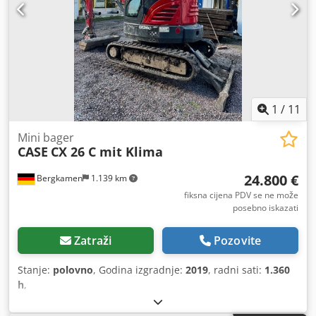
1
/
11
Mini bager
CASE
CX 26 C mit Klima
24.800 €
Bergkamen
1.139 km
fiksna cijena PDV se ne može
posebno iskazati
Zatraži
Pozovite
Stanje:
polovno
, Godina izgradnje:
2019
, radni sati:
1.360
h
,