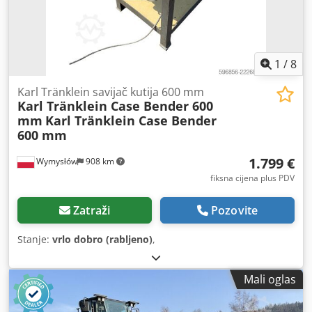
1
/
8
Karl Tränklein savijač kutija 600 mm
Karl Tränklein Case Bender 600
mm
Karl Tränklein Case Bender
600 mm
1.799 €
Wymysłów
908 km
fiksna cijena plus PDV
Zatraži
Pozovite
Stanje:
vrlo dobro (rabljeno)
,
Mali oglas