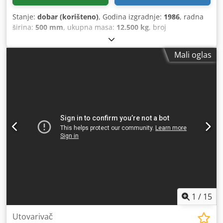
Stanje:
dobar (korišteno)
, Godina izgradnje:
1986
, radna
širina:
500 mm
, ukupna masa:
12.500 kg
, broj
mašine/vozila:
017128
,
Mali oglas
1
/
15
Utovarivač