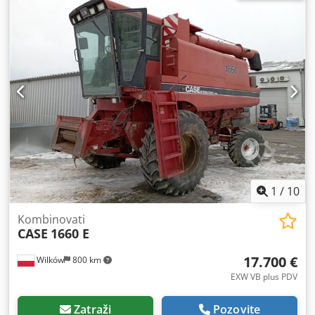
1
/
10
Kombinovati
CASE
1660 E
17.700 €
Wilków
800 km
EXW VB plus PDV
Zatraži
Pozovite