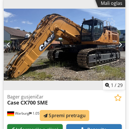
Mali oglas
1
/
29
Bager gusjeničar
Case
CX700 SME
Warburg
1.057 km
Spremi pretragu