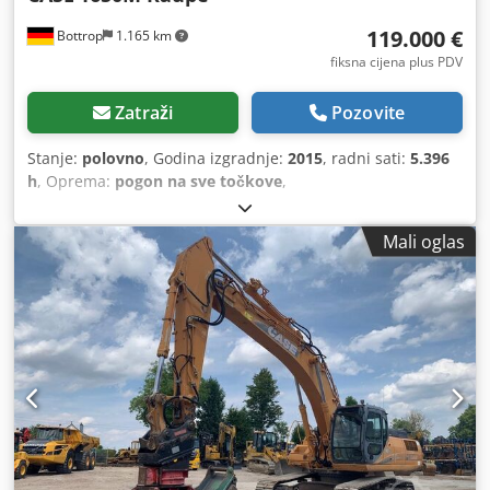
119.000 €
Bottrop
1.165 km
fiksna cijena plus PDV
Zatraži
Pozovite
Stanje:
polovno
, Godina izgradnje:
2015
, radni sati:
5.396
h
, Oprema:
pogon na sve točkove
,
Mali oglas