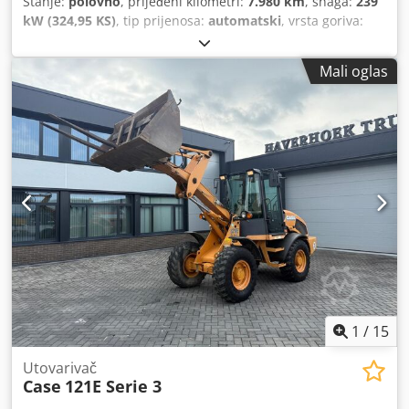
Stanje:
polovno
, prijeđeni kilometri:
7.980 km
, snaga:
239
kW (324,95 KS)
, tip prijenosa:
automatski
, vrsta goriva:
dizel
, boja:
žuta
, prva registracija:
01/2013
, Godina
izgradnje:
2013
, Oprema:
klima-uređaj
,
Mali oglas
1
/
15
Utovarivač
Case
121E Serie 3