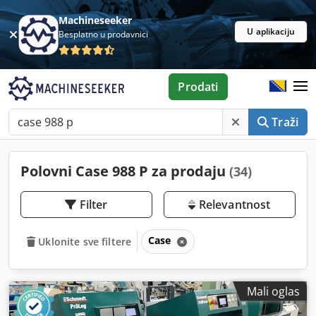
Machineseeker
U aplikaciju
Besplatno u prodavnici
Prodati
Traži
Polovni Case 988 P za prodaju
(34)
Filter
Relevantnost
Case
Uklonite sve filtere
Mali oglas