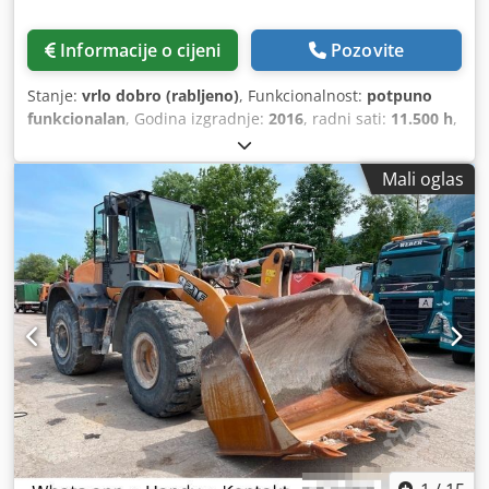
Informacije o cijeni
Pozovite
Stanje:
vrlo dobro (rabljeno)
, Funkcionalnost:
potpuno
funkcionalan
, Godina izgradnje:
2016
, radni sati:
11.500 h
,
Mali oglas