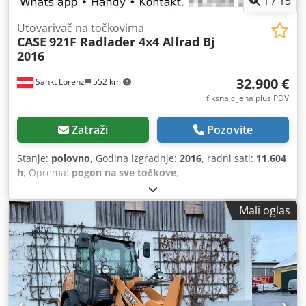
1
/
15
Utovarivač na točkovima
CASE
921F Radlader 4x4 Allrad Bj
2016
32.900 €
Sankt Lorenz
552 km
fiksna cijena plus PDV
Zatraži
Pozovite
Stanje:
polovno
, Godina izgradnje:
2016
, radni sati:
11.604
h
, Oprema:
pogon na sve točkove
,
Mali oglas