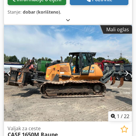
Stanje:
dobar (korišteno)
,
Mali oglas
1
/
22
Valjak za ceste
CASE
1650M Raupe