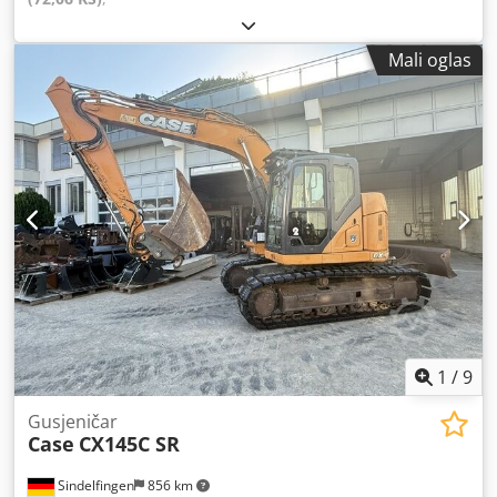
Mali oglas
1
/
9
Gusjeničar
Case
CX145C SR
Sindelfingen
856 km