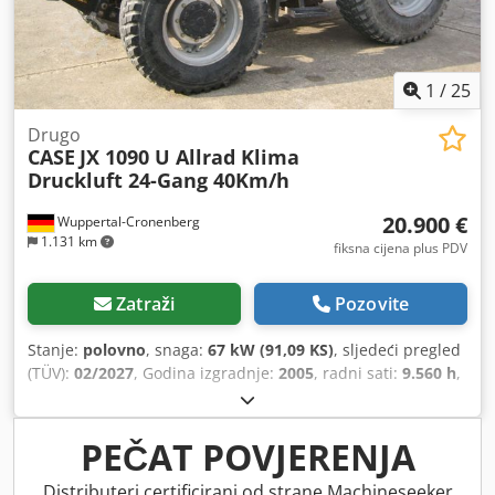
1
/
25
Drugo
CASE
JX 1090 U Allrad Klima
Druckluft 24-Gang 40Km/h
20.900 €
Wuppertal-Cronenberg
1.131 km
fiksna cijena plus PDV
Zatraži
Pozovite
Stanje:
polovno
, snaga:
67 kW (91,09 KS)
, sljedeći pregled
(TÜV):
02/2027
, Godina izgradnje:
2005
, radni sati:
9.560 h
,
Oprema:
kabina, klima-uređaj, pogon na sve točkove
,
PEČAT POVJERENJA
Distributeri certificirani od strane Machineseeker