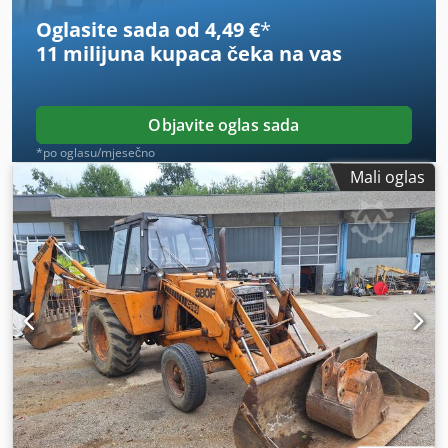
Oglasite sada od 4,49 €
*
11 milijuna kupaca
čeka na vas
Objavite oglas sada
*po oglasu/mjesečno
Mali oglas