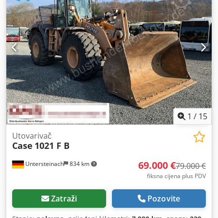
1
/
15
Utovarivač
Case
1021 F B
69.000 €
Untersteinach
834 km
79.000 €
fiksna cijena plus PDV
Zatraži
Pozovite