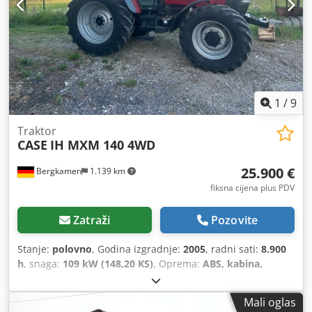
1
/
9
Traktor
CASE
IH MXM 140 4WD
25.900 €
Bergkamen
1.139 km
fiksna cijena plus PDV
Zatraži
Pozovite
Stanje:
polovno
, Godina izgradnje:
2005
, radni sati:
8.900
h
, snaga:
109 kW (148,20 KS)
, Oprema:
ABS, kabina,
klima-uređaj, pogon na sve točkove
,
Mali oglas