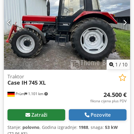
1
/
10
Traktor
Case IH
745 XL
24.500 €
Prüm
1.101 km
fiksna cijena plus PDV
Zatraži
Pozovite
Stanje:
polovno
, Godina izgradnje:
1988
, snaga:
53 kW
(72,06 KS)
,