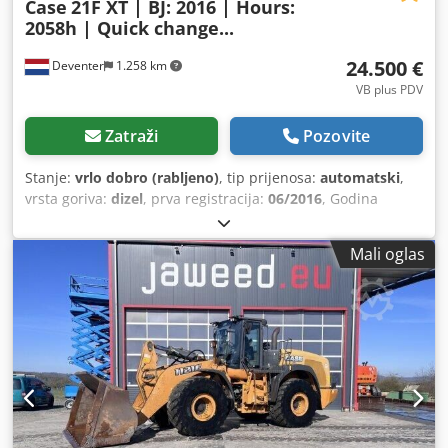
Case
21F XT | BJ: 2016 | Hours:
2058h | Quick change...
24.500 €
Deventer
1.258 km
VB plus PDV
Zatraži
Pozovite
Stanje:
vrlo dobro (rabljeno)
, tip prijenosa:
automatski
,
vrsta goriva:
dizel
, prva registracija:
06/2016
, Godina
izgradnje:
2016
, radni sati:
2.058 h
, Oprema:
kabina
,
Mali oglas