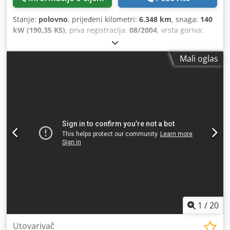
Stanje:
polovno
, prijeđeni kilometri:
6.348 km
, snaga:
140
kW (190,35 KS)
, prva registracija:
08/2004
, vrsta goriva:
dizel
, Godina izgradnje:
2004
,
Mali oglas
1
/
20
Utovarivač