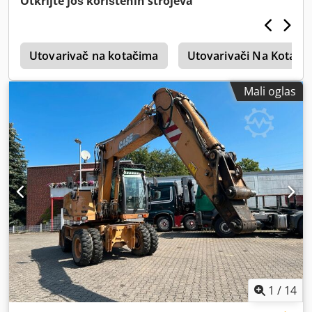
Otkrijte još korištenih strojeva
4
Utovarivač na kotačima
Utovarivači Na Kotači
Mali oglas
1
/
14