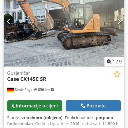
1
/
9
Gusjeničar
Case
CX145C SR
Sindelfingen
856 km
Informacije o cijeni
Pozovite
Stanje:
vrlo dobro (rabljeno)
, Funkcionalnost:
potpuno
funkcionalan
, Godina izgradnje:
2016
, radni sati:
11.500 h
,