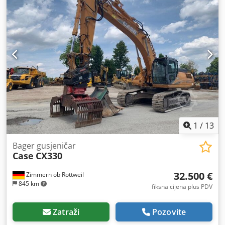
1
/
13
Bager gusjeničar
Case
CX330
32.500 €
Zimmern ob Rottweil
845 km
fiksna cijena plus PDV
Zatraži
Pozovite