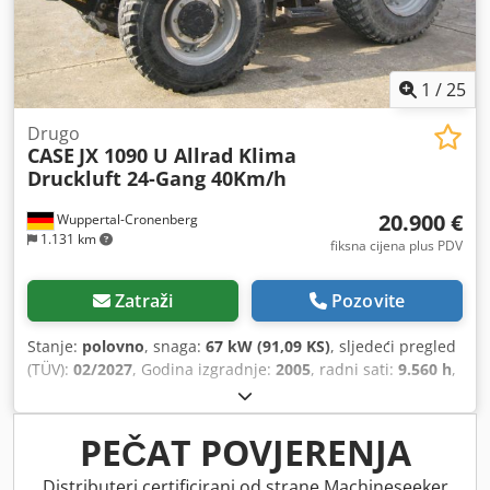
1
/
25
Drugo
CASE
JX 1090 U Allrad Klima
Druckluft 24-Gang 40Km/h
20.900 €
Wuppertal-Cronenberg
1.131 km
fiksna cijena plus PDV
Zatraži
Pozovite
Stanje:
polovno
, snaga:
67 kW (91,09 KS)
, sljedeći pregled
(TÜV):
02/2027
, Godina izgradnje:
2005
, radni sati:
9.560 h
,
Oprema:
kabina, klima-uređaj, pogon na sve točkove
,
PEČAT POVJERENJA
Distributeri certificirani od strane Machineseeker