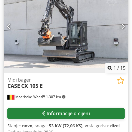
1
/
15
Midi bager
CASE
CX 105 E
Moerbeke-Waas
1.307 km
Informacije o cijeni
Stanje:
novo
, snaga:
53 kW (72,06 KS)
, vrsta goriva:
dizel
,
Godina izgradnje:
2026
,