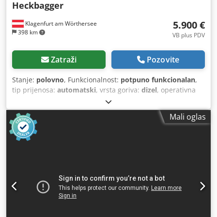
Heckbagger
5.900 €
Klagenfurt am Wörthersee
398 km
VB plus PDV
Zatraži
Pozovite
Stanje:
polovno
, Funkcionalnost:
potpuno funkcionalan
,
tip prijenosa:
automatski
, vrsta goriva:
dizel
, operativna
masa:
7.500 kg
, konfiguracija osovina:
4x2
, prva
registracija:
10/1977
, Godina izgradnje:
1977
, Oprema:
Mali oglas
hidraulika
,