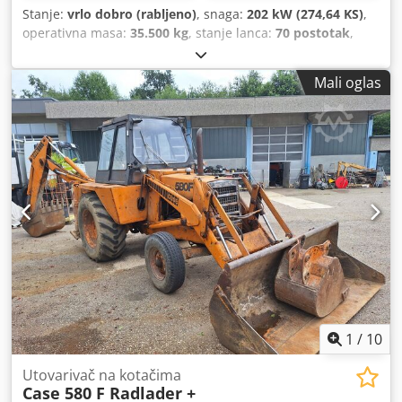
Stanje:
vrlo dobro (rabljeno)
, snaga:
202 kW (274,64 KS)
,
operativna masa:
35.500 kg
, stanje lanca:
70 postotak
,
Godina izgradnje:
2006
, radni sati:
9.139 h
, Oprema:
klima-uređaj
,
Mali oglas
1
/
10
Utovarivač na kotačima
Case 580 F Radlader +