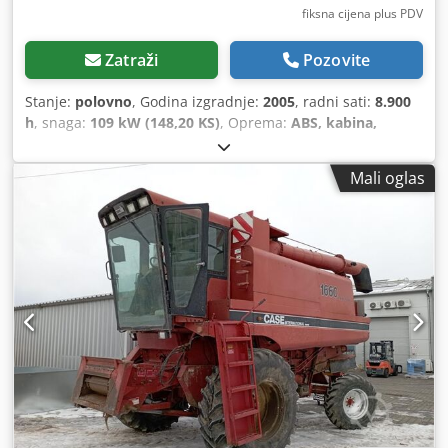
fiksna cijena plus PDV
Zatraži
Pozovite
Stanje:
polovno
, Godina izgradnje:
2005
, radni sati:
8.900
h
, snaga:
109 kW (148,20 KS)
, Oprema:
ABS, kabina,
klima-uređaj, pogon na sve točkove
,
Mali oglas