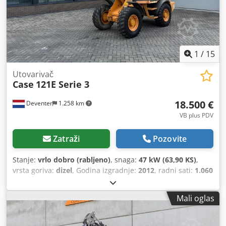
1
/
15
Utovarivač
Case
121E Serie 3
18.500 €
Deventer
1.258 km
VB plus PDV
Zatraži
Pozovite
Stanje:
vrlo dobro (rabljeno)
, snaga:
47 kW (63,90 KS)
,
vrsta goriva:
dizel
, Godina izgradnje:
2012
, radni sati:
1.060
h
,
Mali oglas