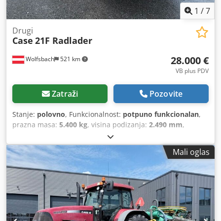
1
/
7
Drugi
Case
21F Radlader
28.000 €
Wolfsbach
521 km
VB plus PDV
Zatraži
Pozovite
Stanje:
polovno
, Funkcionalnost:
potpuno funkcionalan
,
prazna masa:
5.400 kg
, visina podizanja:
2.490 mm
,
Godina izgradnje:
2014
, radni sati:
2.081 h
, ukupna dužina:
5.550 mm
, građevinska visina:
2.500 mm
, vrsta pogona:
Mali oglas
Diesel Motor
, širina gradnje:
1.950 mm
,