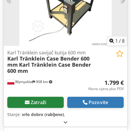
1
/
8
Karl Tränklein savijač kutija 600 mm
Karl Tränklein Case Bender 600
mm
Karl Tränklein Case Bender
600 mm
1.799 €
Wymysłów
908 km
fiksna cijena plus PDV
Zatraži
Pozovite
Stanje:
vrlo dobro (rabljeno)
,