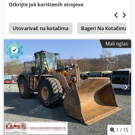
Otkrijte još korištenih strojeva
i
Utovarivač na kotačima
Bageri Na Kotačima
Mali oglas
1
/
15