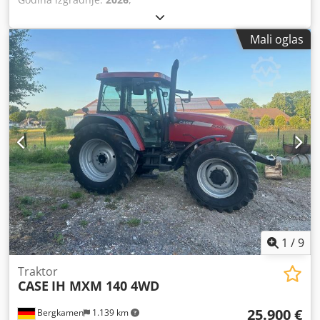
Mali oglas
1
/
9
Traktor
CASE
IH MXM 140 4WD
25.900 €
Bergkamen
1.139 km