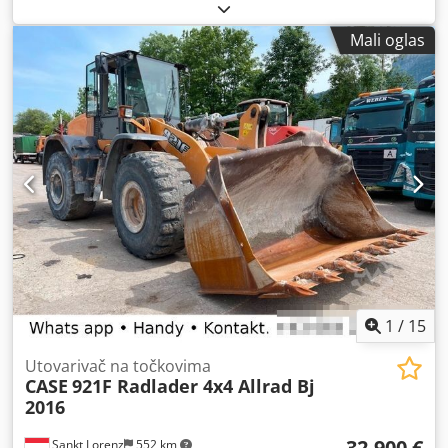
Mali oglas
1
/
15
Utovarivač na točkovima
CASE
921F Radlader 4x4 Allrad Bj
2016
32.900 €
Sankt Lorenz
552 km