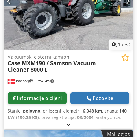
1
/
30
Vakuumski cisterni kamion
Case
MXM190 / Samson Vacuum
Cleaner 8000 L
Padborg
1.354 km
Informacije o cijeni
Pozovite
Stanje:
polovno
, prijeđeni kilometri:
6.348 km
, snaga:
140
kW (190,35 KS)
, prva registracija:
08/2004
, vrsta goriva:
dizel
, Godina izgradnje:
2004
,
Mali oglas