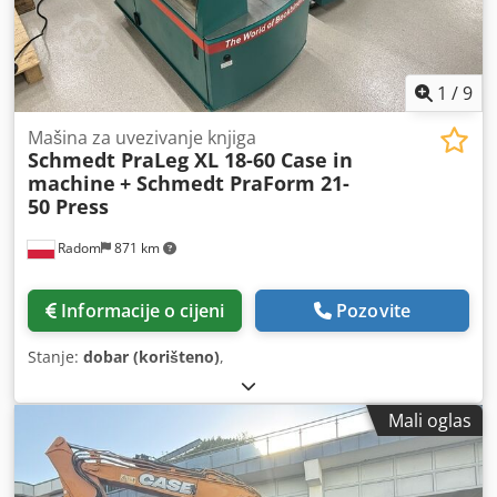
1
/
9
Mašina za uvezivanje knjiga
Schmedt PraLeg XL 18-60 Case in
machine
+ Schmedt PraForm 21-
50 Press
Radom
871 km
Informacije o cijeni
Pozovite
Stanje:
dobar (korišteno)
,
Mali oglas