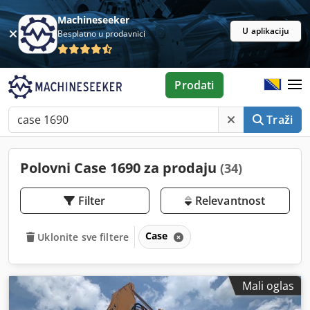
Machineseeker
U aplikaciju
Besplatno u prodavnici
Prodati
Traži
Polovni Case 1690 za prodaju
(34)
Filter
Relevantnost
Case
Uklonite sve filtere
Mali oglas