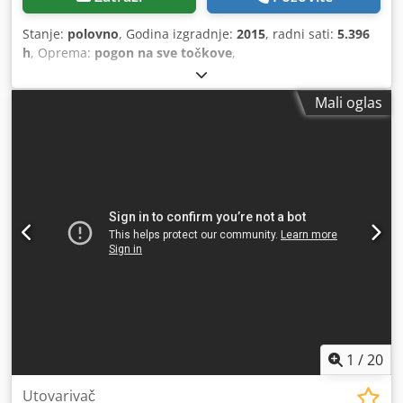
Stanje:
polovno
, Godina izgradnje:
2015
, radni sati:
5.396
h
, Oprema:
pogon na sve točkove
,
Mali oglas
1
/
20
Utovarivač