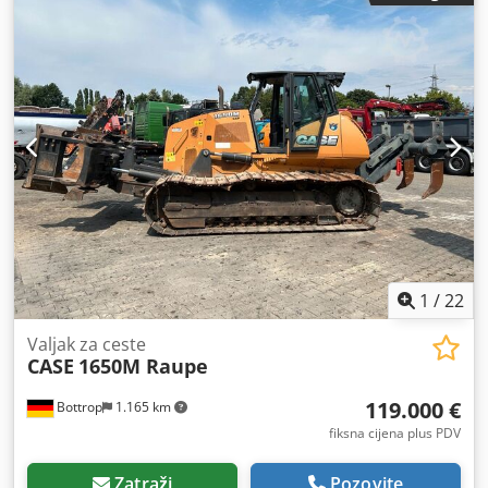
1
/
22
Valjak za ceste
CASE
1650M Raupe
119.000 €
Bottrop
1.165 km
fiksna cijena plus PDV
Zatraži
Pozovite