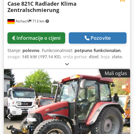
Case
821C Radlader Klima
Zentralschmierung
Aichach
713 km
Informacije o cijeni
Pozovite
Stanje:
polovno
, Funkcionalnost:
potpuno funkcionalan
,
snaga:
145 kW (197,14 KS)
, vrsta goriva:
dizel
, boja:
zlato
,
operativna masa:
18.000 kg
, Godina izgradnje:
2000
, radni
sati:
8.000 h
, Oprema:
centralizirani sustav za
Mali oglas
podmazivanje, kabina, klima-uređaj
,