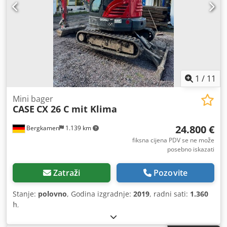
1
/
11
Mini bager
CASE
CX 26 C mit Klima
24.800 €
Bergkamen
1.139 km
fiksna cijena PDV se ne može
posebno iskazati
Zatraži
Pozovite
Stanje:
polovno
, Godina izgradnje:
2019
, radni sati:
1.360
h
,