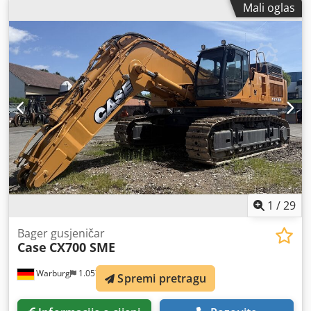
Mali oglas
1
/
29
Bager gusjeničar
Case
CX700 SME
Warburg
1.057 km
Spremi pretragu