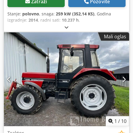
Zatraži
Pozovite
Stanje:
polovno
, snaga:
259 kW (352,14 KS)
, Godina
izgradnje:
2014
, radni sati:
10.237 h
,
Mali oglas
1
/
10