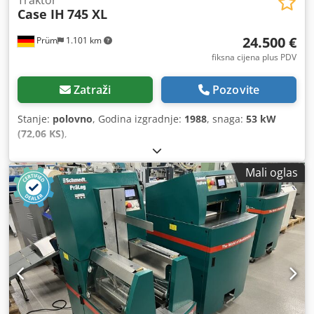
Traktor
Case IH
745 XL
24.500 €
Prüm
1.101 km
fiksna cijena plus PDV
Zatraži
Pozovite
Stanje:
polovno
, Godina izgradnje:
1988
, snaga:
53 kW
(72,06 KS)
,
Mali oglas