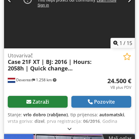
1
/
15
Utovarivač
Case
21F XT | BJ: 2016 | Hours:
2058h | Quick change...
24.500 €
Deventer
1.258 km
VB plus PDV
Zatraži
Pozovite
Stanje:
vrlo dobro (rabljeno)
, tip prijenosa:
automatski
,
vrsta goriva:
dizel
, prva registracija:
06/2016
, Godina
izgradnje:
2016
, radni sati:
2.058 h
, Oprema:
kabina
,
Mali oglas