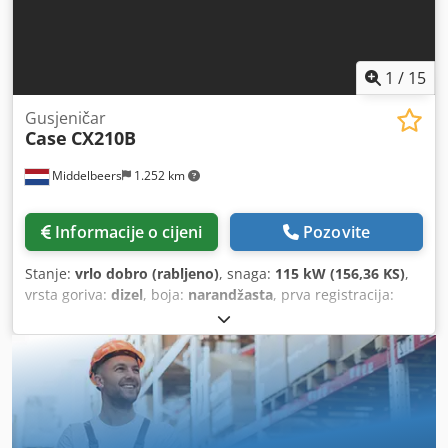
1
/
15
Gusjeničar
Case
CX210B
Middelbeers
1.252 km
Informacije o cijeni
Pozovite
Stanje:
vrlo dobro (rabljeno)
, snaga:
115 kW (156,36 KS)
,
vrsta goriva:
dizel
, boja:
narandžasta
, prva registracija:
07/2013
, Godina izgradnje:
2012
, radni sati:
15.109 h
,