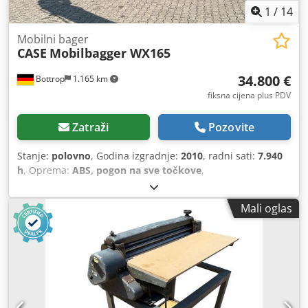
1
/
14
Mobilni bager
CASE
Mobilbagger WX165
34.800 €
Bottrop
1.165 km
fiksna cijena plus PDV
Zatraži
Pozovite
Stanje:
polovno
, Godina izgradnje:
2010
, radni sati:
7.940
h
, Oprema:
ABS, pogon na sve točkove
,
Mali oglas