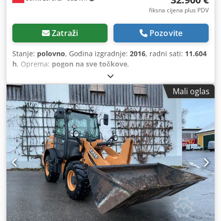
fiksna cijena plus PDV
Zatraži
Pozovite
Stanje:
polovno
, Godina izgradnje:
2016
, radni sati:
11.604
h
, Oprema:
pogon na sve točkove
,
Mali oglas