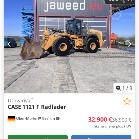
1
/
9
Utovarivač
CASE
1121 F Radlader
32.900 €
Ober-Mörlen
987 km
36.900 €
fiksna cijena plus PDV