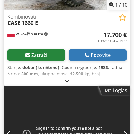
1
/
10
Kombinovati
CASE
1660 E
17.700 €
Wilków
800 km
EXW VB plus PDV
Zatraži
Pozovite
Stanje:
dobar (korišteno)
, Godina izgradnje:
1986
, radna
širina:
500 mm
, ukupna masa:
12.500 kg
, broj
mašine/vozila:
017128
,
Mali oglas