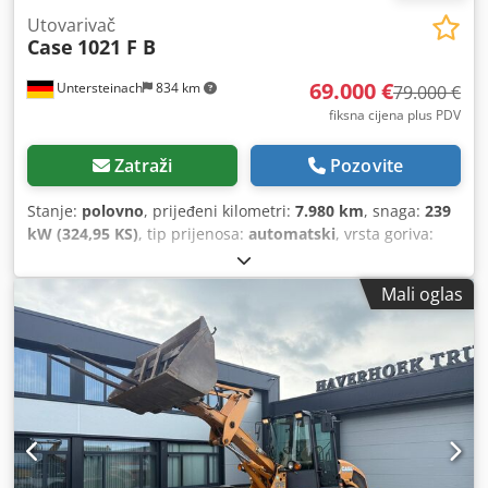
Utovarivač
Case
1021 F B
69.000 €
Untersteinach
834 km
79.000 €
fiksna cijena plus PDV
Zatraži
Pozovite
Stanje:
polovno
, prijeđeni kilometri:
7.980 km
, snaga:
239
kW (324,95 KS)
, tip prijenosa:
automatski
, vrsta goriva:
dizel
, boja:
žuta
, prva registracija:
01/2013
, Godina
izgradnje:
2013
, Oprema:
klima-uređaj
,
Mali oglas