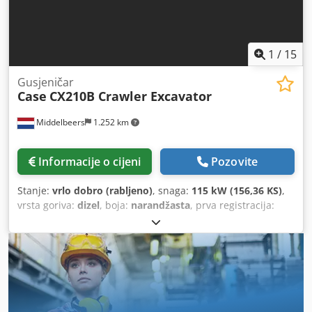
1
/
15
Gusjeničar
Case
CX210B Crawler Excavator
Middelbeers
1.252 km
Informacije o cijeni
Pozovite
Stanje:
vrlo dobro (rabljeno)
, snaga:
115 kW (156,36 KS)
,
vrsta goriva:
dizel
, boja:
narandžasta
, prva registracija:
07/2013
, Godina izgradnje:
2012
, radni sati:
15.109 h
,