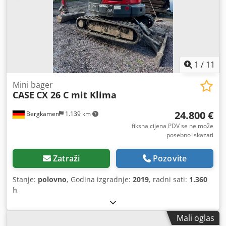
1
/
11
Mini bager
CASE
CX 26 C mit Klima
24.800 €
Bergkamen
1.139 km
fiksna cijena PDV se ne može
posebno iskazati
Zatraži
Pozovite
Stanje:
polovno
, Godina izgradnje:
2019
, radni sati:
1.360
h
,
Mali oglas