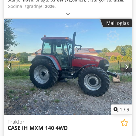
Godina izgradnje:
2026
,
Mali oglas
1
/
9
Traktor
CASE
IH MXM 140 4WD