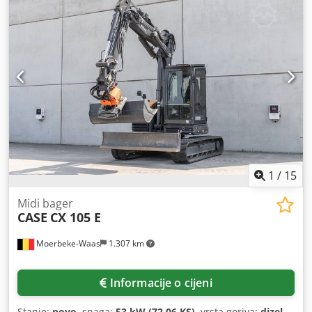
1
/
15
Midi bager
CASE
CX 105 E
Moerbeke-Waas
1.307 km
Informacije o cijeni
Stanje:
novo
, snaga:
53 kW (72,06 KS)
, vrsta goriva:
dizel
,