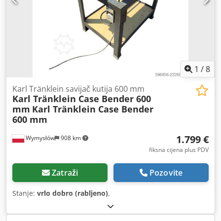
1
/
8
Karl Tränklein savijač kutija 600 mm
Karl Tränklein Case Bender 600
mm
Karl Tränklein Case Bender
600 mm
1.799 €
Wymysłów
908 km
fiksna cijena plus PDV
Zatraži
Pozovite
Stanje:
vrlo dobro (rabljeno)
,