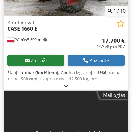
1
/
10
Kombinovati
CASE
1660 E
17.700 €
Wilków
800 km
EXW VB plus PDV
Zatraži
Pozovite
Stanje:
dobar (korišteno)
, Godina izgradnje:
1986
, radna
širina:
500 mm
, ukupna masa:
12.500 kg
, broj
mašine/vozila:
017128
,
Mali oglas