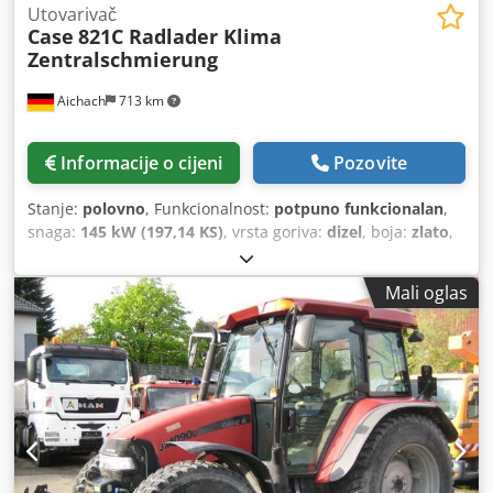
Utovarivač
Case
821C Radlader Klima
Zentralschmierung
Aichach
713 km
Informacije o cijeni
Pozovite
Stanje:
polovno
, Funkcionalnost:
potpuno funkcionalan
,
snaga:
145 kW (197,14 KS)
, vrsta goriva:
dizel
, boja:
zlato
,
operativna masa:
18.000 kg
, Godina izgradnje:
2000
, radni
sati:
8.000 h
, Oprema:
centralizirani sustav za
Mali oglas
podmazivanje, kabina, klima-uređaj
,