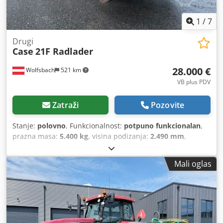
1
/
7
Drugi
Case
21F Radlader
28.000 €
Wolfsbach
521 km
VB plus PDV
Zatraži
Pozovite
Stanje:
polovno
, Funkcionalnost:
potpuno funkcionalan
,
prazna masa:
5.400 kg
, visina podizanja:
2.490 mm
,
Godina izgradnje:
2014
, radni sati:
2.081 h
, ukupna dužina:
5.550 mm
, građevinska visina:
2.500 mm
, vrsta pogona:
Mali oglas
Diesel Motor
, širina gradnje:
1.950 mm
,