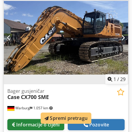
1
/
29
Bager gusjeničar
Case
CX700 SME
Warburg
1.057 km
Spremi pretragu
Informacije o cijeni
Pozovite