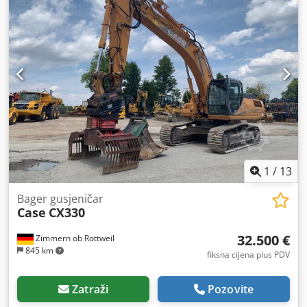
1
/
13
Bager gusjeničar
Case
CX330
32.500 €
Zimmern ob Rottweil
845 km
fiksna cijena plus PDV
Zatraži
Pozovite