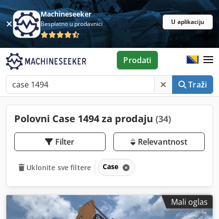
Machineseeker
U aplikaciju
Besplatno u prodavnici
Prodati
Traži
Polovni Case 1494 za prodaju
(34)
Filter
Relevantnost
Case
Uklonite sve filtere
Mali oglas