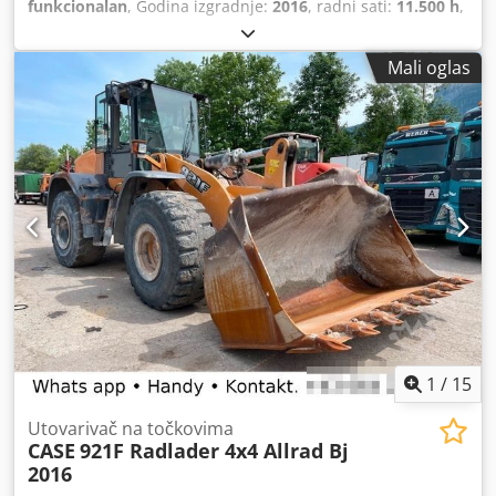
funkcionalan
, Godina izgradnje:
2016
, radni sati:
11.500 h
,
Mali oglas
1
/
15
Utovarivač na točkovima
CASE
921F Radlader 4x4 Allrad Bj
2016