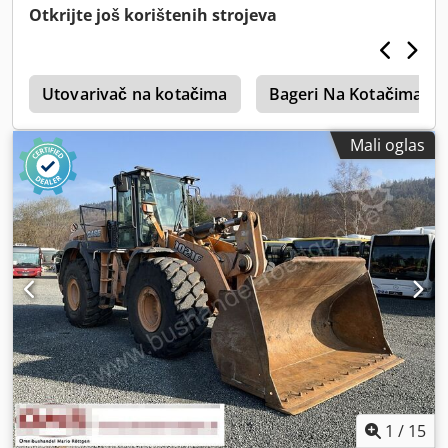
Otkrijte još korištenih strojeva
i
Utovarivač na kotačima
Bageri Na Kotačima
Mali oglas
1
/
15