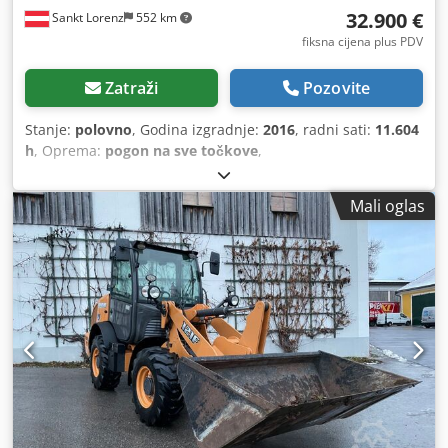
32.900 €
Sankt Lorenz
552 km
fiksna cijena plus PDV
Zatraži
Pozovite
Stanje:
polovno
, Godina izgradnje:
2016
, radni sati:
11.604
h
, Oprema:
pogon na sve točkove
,
Mali oglas