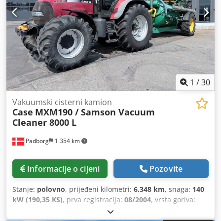
1
/
30
Vakuumski cisterni kamion
Case
MXM190 / Samson Vacuum
Cleaner 8000 L
Padborg
1.354 km
Informacije o cijeni
Pozovite
Stanje:
polovno
, prijeđeni kilometri:
6.348 km
, snaga:
140
kW (190,35 KS)
, prva registracija:
08/2004
, vrsta goriva:
dizel
, Godina izgradnje:
2004
,