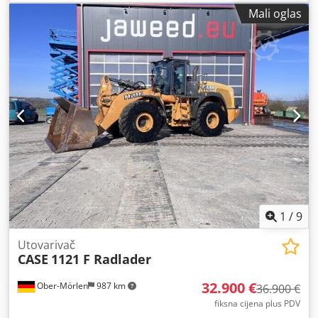
Mali oglas
1
/
9
Utovarivač
CASE
1121 F Radlader
32.900 €
Ober-Mörlen
987 km
36.900 €
fiksna cijena plus PDV