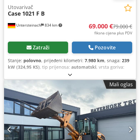
Utovarivač
Case
1021 F B
69.000 €
Untersteinach
834 km
79.000 €
fiksna cijena plus PDV
Zatraži
Pozovite
Stanje:
polovno
, prijeđeni kilometri:
7.980 km
, snaga:
239
kW (324,95 KS)
, tip prijenosa:
automatski
, vrsta goriva:
dizel
, boja:
žuta
, prva registracija:
01/2013
, Godina
izgradnje:
2013
, Oprema:
klima-uređaj
,
Mali oglas