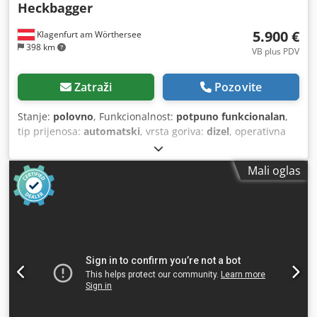
Heckbagger
5.900 €
Klagenfurt am Wörthersee
398 km
VB plus PDV
Zatraži
Pozovite
Stanje:
polovno
, Funkcionalnost:
potpuno funkcionalan
,
tip prijenosa:
automatski
, vrsta goriva:
dizel
, operativna
masa:
7.500 kg
, konfiguracija osovina:
4x2
, prva
registracija:
10/1977
, Godina izgradnje:
1977
, Oprema:
Mali oglas
hidraulika
,