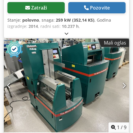
Zatraži
Pozovite
Stanje:
polovno
, snaga:
259 kW (352,14 KS)
, Godina
izgradnje:
2014
, radni sati:
10.237 h
,
Mali oglas
1
/
9