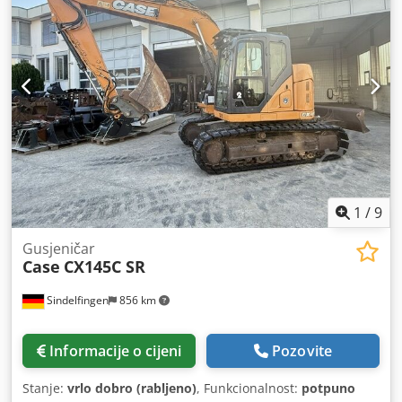
1
/
9
Gusjeničar
Case
CX145C SR
Sindelfingen
856 km
Informacije o cijeni
Pozovite
Stanje:
vrlo dobro (rabljeno)
, Funkcionalnost:
potpuno