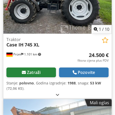
1
/
10
Traktor
Case IH
745 XL
24.500 €
Prüm
1.101 km
fiksna cijena plus PDV
Zatraži
Pozovite
Stanje:
polovno
, Godina izgradnje:
1988
, snaga:
53 kW
(72,06 KS)
,
Mali oglas