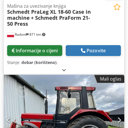
Mašina za uvezivanje knjiga
Schmedt PraLeg XL 18-60 Case in
machine
+ Schmedt PraForm 21-
50 Press
Radom
871 km
Informacije o cijeni
Pozovite
Stanje:
dobar (korišteno)
,
Mali oglas