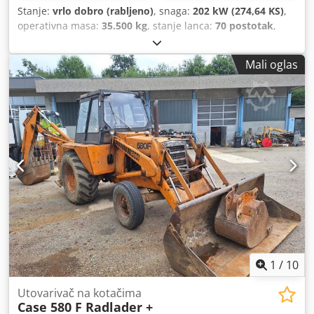
Stanje:
vrlo dobro (rabljeno)
, snaga:
202 kW (274,64 KS)
,
operativna masa:
35.500 kg
, stanje lanca:
70 postotak
,
Godina izgradnje:
2006
, radni sati:
9.139 h
, Oprema:
klima-uređaj
,
Mali oglas
1
/
10
Utovarivač na kotačima
Case 580 F Radlader +