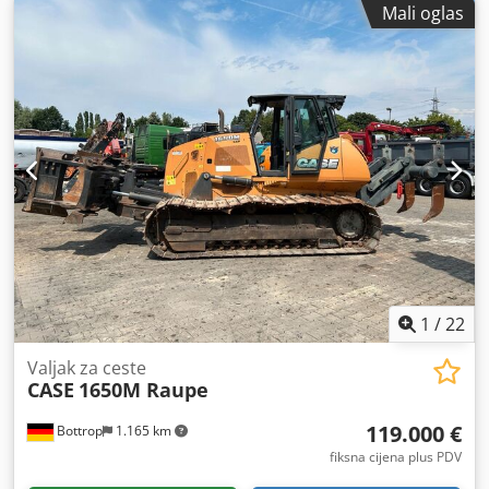
Mali oglas
1
/
22
Valjak za ceste
CASE
1650M Raupe
119.000 €
Bottrop
1.165 km
fiksna cijena plus PDV