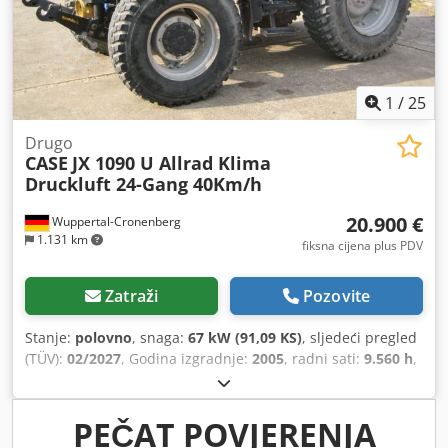
1
/
25
Drugo
CASE
JX 1090 U Allrad Klima
Druckluft 24-Gang 40Km/h
20.900 €
Wuppertal-Cronenberg
1.131 km
fiksna cijena plus PDV
Zatraži
Pozovite
Stanje:
polovno
, snaga:
67 kW (91,09 KS)
, sljedeći pregled
(TÜV):
02/2027
, Godina izgradnje:
2005
, radni sati:
9.560 h
,
Oprema:
kabina, klima-uređaj, pogon na sve točkove
,
PEČAT POVJERENJA