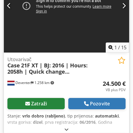
1
/
15
Utovarivač
Case
21F XT | BJ: 2016 | Hours:
2058h | Quick change...
24.500 €
Deventer
1.258 km
VB plus PDV
Zatraži
Pozovite
Stanje:
vrlo dobro (rabljeno)
, tip prijenosa:
automatski
,
vrsta goriva:
dizel
, prva registracija:
06/2016
, Godina
izgradnje:
2016
, radni sati:
2.058 h
, Oprema:
kabina
,