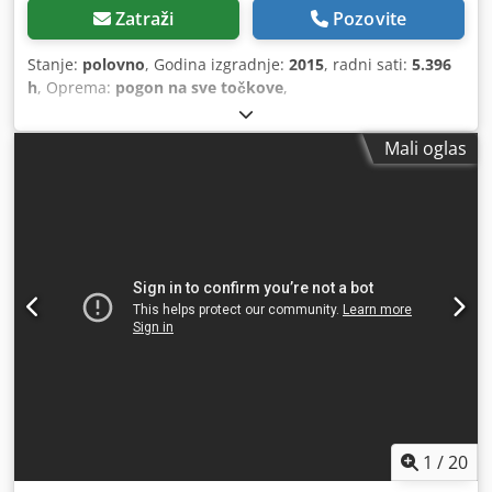
Zatraži
Pozovite
Stanje:
polovno
, Godina izgradnje:
2015
, radni sati:
5.396
h
, Oprema:
pogon na sve točkove
,
Mali oglas
1
/
20