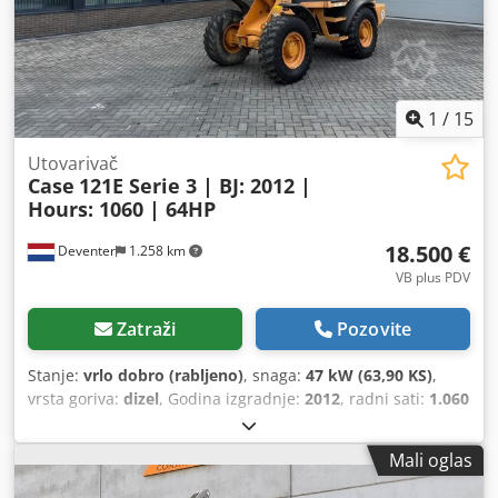
1
/
15
Utovarivač
Case
121E Serie 3 | BJ: 2012 |
Hours: 1060 | 64HP
18.500 €
Deventer
1.258 km
VB plus PDV
Zatraži
Pozovite
Stanje:
vrlo dobro (rabljeno)
, snaga:
47 kW (63,90 KS)
,
vrsta goriva:
dizel
, Godina izgradnje:
2012
, radni sati:
1.060
h
,
Mali oglas