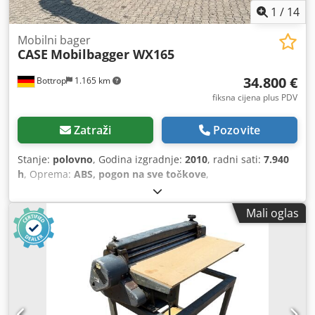
1
/
14
Mobilni bager
CASE
Mobilbagger WX165
34.800 €
Bottrop
1.165 km
fiksna cijena plus PDV
Zatraži
Pozovite
Stanje:
polovno
, Godina izgradnje:
2010
, radni sati:
7.940
h
, Oprema:
ABS, pogon na sve točkove
,
Mali oglas