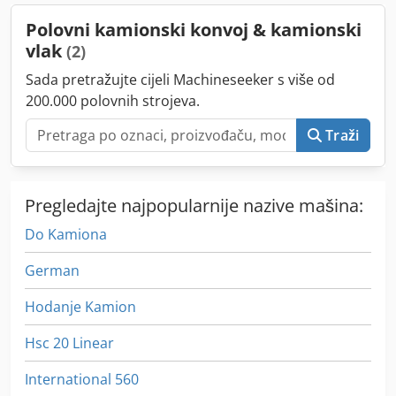
zračni kočioni sistem, registracija kamiona, spojler,
Polovni kamionski konvoj & kamionski
tempomat, ugrađeni računar
,
vlak
(2)
Sada pretražujte cijeli Machineseeker s više od
200.000 polovnih strojeva.
Traži
Pregledajte najpopularnije nazive mašina:
Do Kamiona
German
Hodanje Kamion
Hsc 20 Linear
International 560