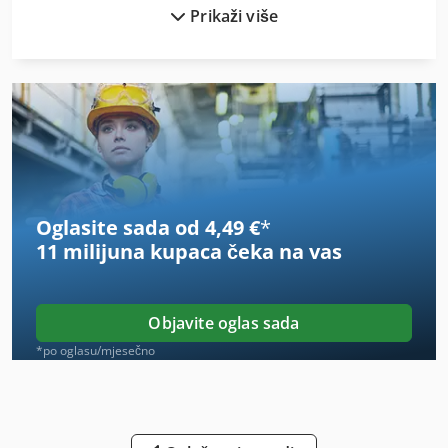
Prikaži više
Iz Pijeska Pjeskarenje
Jedan Drveni Mlin Za
Kamion
Kamion 24
Kamion Dizalica
Oglasite sada od 4,49 €
*
Kamion Hladnjača
11 milijuna kupaca
čeka na vas
Kamion Prijenos Dizalice
Kamion Razmjera
Objavite oglas sada
Kamion Sa Kranom
*po oglasu/mjesečno
Kamion Sa Utovarivač
Kamion Za Vuču