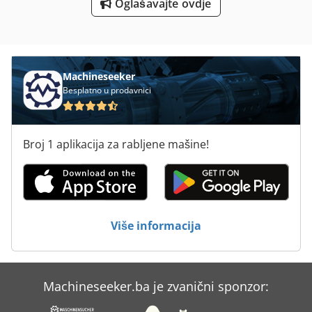
Oglašavajte ovdje
Kgs 1670
Kotlovi Na Kruto Gorivo
Mašini Za Mljevenje
Machineseeker
Besplatno u prodavnici
Mlin Za Drva
Pokloni Za Novinare
Broj 1 aplikacija za rabljene mašine!
Tur 560
Vatrogasni Kamion
Vodu Za
Više informacija
Za Razvijanje Filma
Machineseeker.ba je zvanični sponzor: