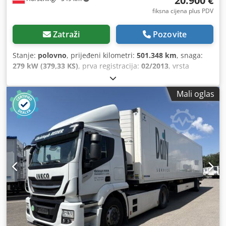
20.900 €
fiksna cijena plus PDV
Zatraži
Pozovite
Stanje:
polovno
, prijeđeni kilometri:
501.348 km
, snaga:
279 kW (379,33 KS)
, prva registracija:
02/2013
, vrsta
goriva:
dizel
, tip prijenosa:
poluautomatski
, emisijska
klasa:
Euro 5
, Oprema:
ABS, centralno zaključavanje, filter
Mali oglas
čađi, imobilizator sistem, klima-uređaj, tempomat,
ugrađeni računar
,