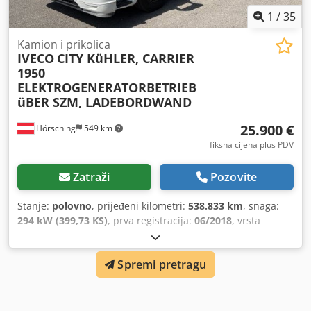
1
/
35
Kamion i prikolica
IVECO
CITY KüHLER, CARRIER
1950
ELEKTROGENERATORBETRIEB
üBER SZM, LADEBORDWAND
25.900 €
Hörsching
549 km
fiksna cijena plus PDV
Zatraži
Pozovite
Stanje:
polovno
, prijeđeni kilometri:
538.833 km
, snaga:
294 kW (399,73 KS)
, prva registracija:
06/2018
, vrsta
goriva:
dizel
, konfiguracija osovina:
2 osovine
, sljedeći
pregled (TÜV):
06/2027
, kočnice:
kočenje motorom
, tip
Spremi pretragu
prijenosa:
automatski
, emisijska klasa:
Euro 6
, ovjes:
čelik-zrak
, dimenzija prednje gume:
315/70/R22.5
,
dimenzija stražnje gume:
275/70/R22.5
, broj sjedišta:
2
,
broj kreveta:
1
, Oprema:
ABS, klima-uređaj, komprimirani