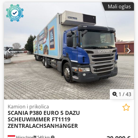
Mali oglas
1
/
43
Kamion i prikolica
SCANIA
P380 EURO 5 DAZU
SCHEUWIMMER FT1119
ZENTRALACHSANHäNGER
Hörsching
549 km