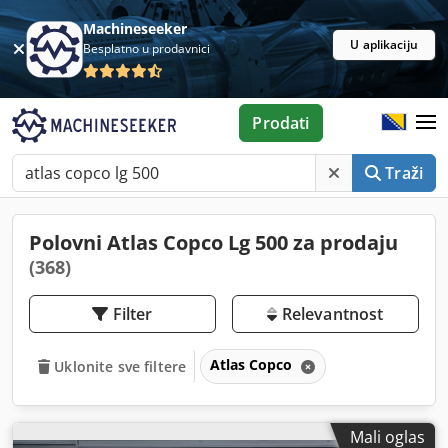
Machineseeker
U aplikaciju
Besplatno u prodavnici
Prodati
Traži
Polovni Atlas Copco Lg 500 za prodaju
(368)
Filter
Relevantnost
Atlas Copco
Uklonite sve filtere
Mali oglas