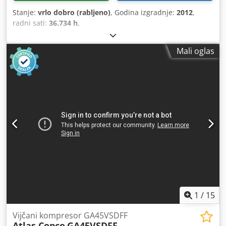
Stanje:
vrlo dobro (rabljeno)
, Godina izgradnje:
2012
,
radni sati:
36.734 h
,
Mali oglas
1
/
15
Vijčani kompresor GA45VSDFF
Atlas Copco
GA45VSDFF