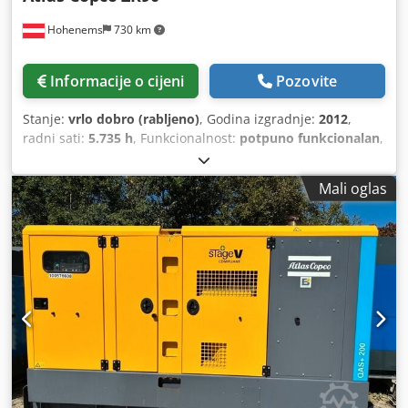
Hohenems
730 km
Informacije o cijeni
Pozovite
Stanje:
vrlo dobro (rabljeno)
, Godina izgradnje:
2012
,
radni sati:
5.735 h
, Funkcionalnost:
potpuno funkcionalan
,
Mali oglas