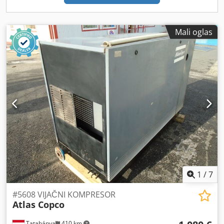
Mali oglas
1
/
7
#5608 VIJAČNI KOMPRESOR
Atlas Copco
Tatabánya
410 km