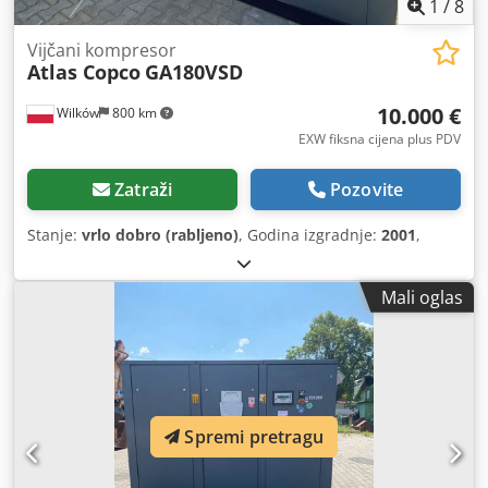
1
/
8
Vijčani kompresor
Atlas Copco
GA180VSD
10.000 €
Wilków
800 km
EXW fiksna cijena plus PDV
Zatraži
Pozovite
Stanje:
vrlo dobro (rabljeno)
, Godina izgradnje:
2001
,
Mali oglas
Spremi pretragu