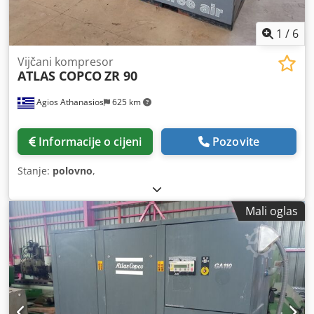
1
/
6
Vijčani kompresor
ATLAS COPCO
ZR 90
Agios Athanasios
625 km
Informacije o cijeni
Pozovite
Stanje:
polovno
,
Mali oglas