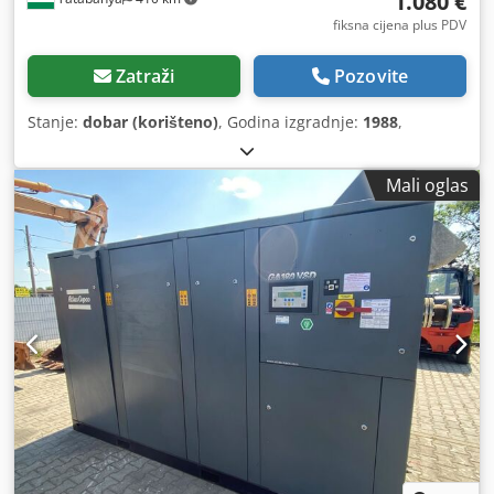
1.080 €
fiksna cijena plus PDV
Zatraži
Pozovite
Stanje:
dobar (korišteno)
, Godina izgradnje:
1988
,
Mali oglas