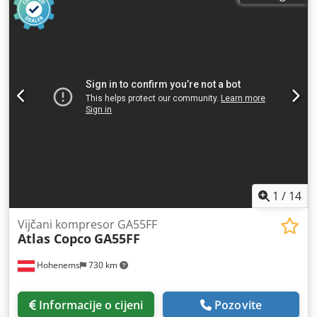
1
/
14
Vijčani kompresor GA55FF
Atlas Copco
GA55FF
Hohenems
730 km
Informacije o cijeni
Pozovite