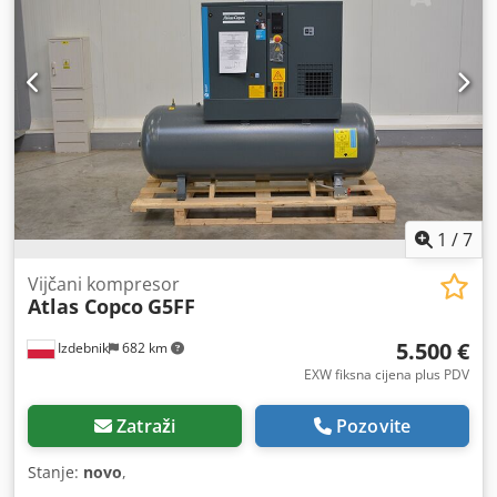
1
/
7
Vijčani kompresor
Atlas Copco
G5FF
5.500 €
Izdebnik
682 km
EXW fiksna cijena plus PDV
Zatraži
Pozovite
Stanje:
novo
,