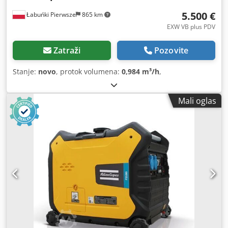
5.500 €
Łabuńki Pierwsze
865 km
EXW VB plus PDV
Zatraži
Pozovite
Stanje:
novo
, protok volumena:
0,984 m³/h
,
Mali oglas