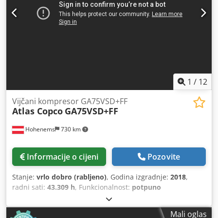
1
/
12
Vijčani kompresor GA75VSD+FF
Atlas Copco
GA75VSD+FF
Hohenems
730 km
Informacije o cijeni
Pozovite
Stanje:
vrlo dobro (rabljeno)
, Godina izgradnje:
2018
,
radni sati:
43.309 h
, Funkcionalnost:
potpuno
funkcionalan
,
Mali oglas