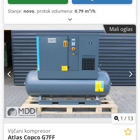
Stanje:
novo
, protok volumena:
0,79 m³/h
,
Mali oglas
1
/
13
Vijčani kompresor
Atlas Copco
G7FF