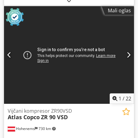
Mali oglas
1
/
22
Vijčani kompresor ZR90VSD
Atlas Copco
ZR 90 VSD
Hohenems
730 km