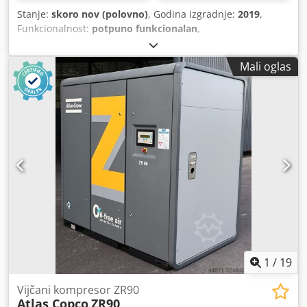
Stanje:
skoro nov (polovno)
, Godina izgradnje:
2019
,
Funkcionalnost:
potpuno funkcionalan
,
Mali oglas
1
/
19
Vijčani kompresor ZR90
Atlas Copco
ZR90