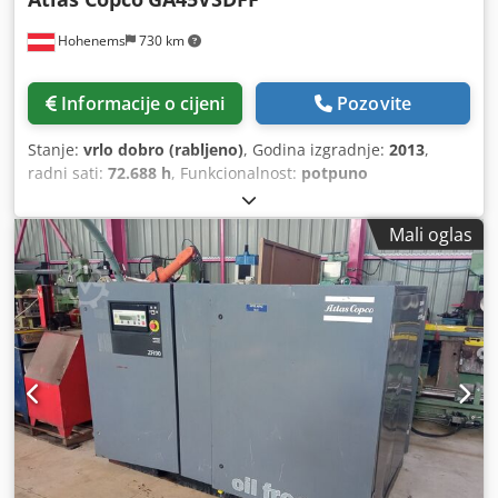
Hohenems
730 km
Informacije o cijeni
Pozovite
Stanje:
vrlo dobro (rabljeno)
, Godina izgradnje:
2013
,
radni sati:
72.688 h
, Funkcionalnost:
potpuno
funkcionalan
,
Mali oglas