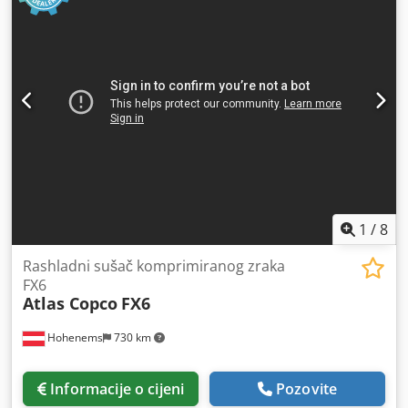
1
/
8
Rashladni sušač komprimiranog zraka
FX6
Atlas Copco
FX6
Hohenems
730 km
Informacije o cijeni
Pozovite