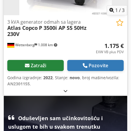
1
/
3
3 kVA generator odmah sa lagera
Atlas Copco
P 3500i AP S5 50Hz
230V
1.175 €
Wettenberg
1.008 km
EXW VB plus PDV
Zatraži
Pozovite
Godina izgradnje:
2022
, Stanje:
novo
, broj mašine/vozila:
AN2301155
,
Oduševljen sam učinkovitošću i
uslugom te bih u svakom trenutku