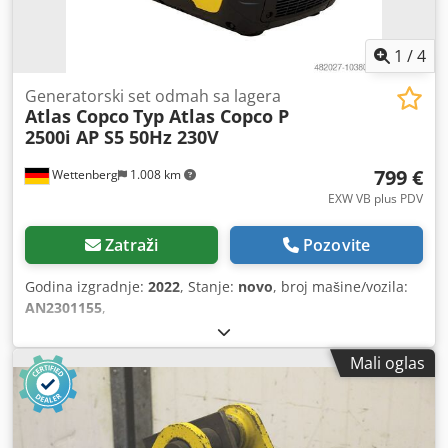
1
/
4
Generatorski set odmah sa lagera
Atlas Copco
Typ Atlas Copco P
2500i AP S5 50Hz 230V
799 €
Wettenberg
1.008 km
EXW VB plus PDV
Zatraži
Pozovite
Godina izgradnje:
2022
, Stanje:
novo
, broj mašine/vozila:
AN2301155
,
Mali oglas