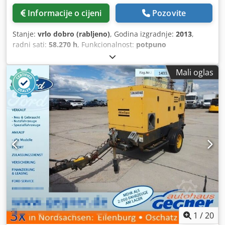
Informacije o cijeni
Pozovite
Stanje:
vrlo dobro (rabljeno)
, Godina izgradnje:
2013
,
radni sati:
58.270 h
, Funkcionalnost:
potpuno
funkcionalan
,
Mali oglas
1
/
20