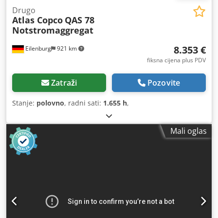
Drugo
Atlas Copco
QAS 78
Notstromaggregat
8.353 €
Eilenburg
921 km
fiksna cijena plus PDV
Zatraži
Pozovite
Stanje:
polovno
, radni sati:
1.655 h
,
Mali oglas