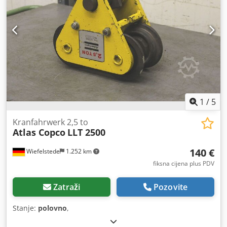
1
/
5
Kranfahrwerk 2,5 to
Atlas Copco
LLT 2500
140 €
Wiefelstede
1.252 km
fiksna cijena plus PDV
Zatraži
Pozovite
Stanje:
polovno
,