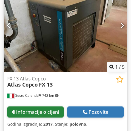
1
/
5
FX 13 Atlas Copco
Atlas Copco
FX 13
Sesto Calende
742 km
Informacije o cijeni
Pozovite
Godina izgradnje:
2017
, Stanje:
polovno
,