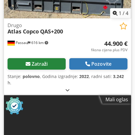
1
/
4
Drugo
Atlas Copco
QAS+200
44.900 €
Passau
616 km
fiksna cijena plus PDV
Zatraži
Pozovite
Stanje:
polovno
, Godina izgradnje:
2022
, radni sati:
3.242
h
,
Mali oglas