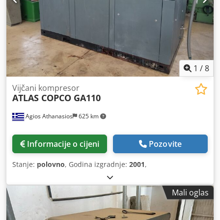
1
/
8
Vijčani kompresor
ATLAS COPCO GA110
Agios Athanasios
625 km
Informacije o cijeni
Pozovite
Stanje:
polovno
, Godina izgradnje:
2001
,
Mali oglas