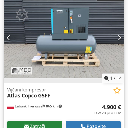
1
/
14
Vijčani kompresor
Atlas Copco
G5FF
4.900 €
Łabuńki Pierwsze
865 km
EXW VB plus PDV
Zatraži
Pozovite