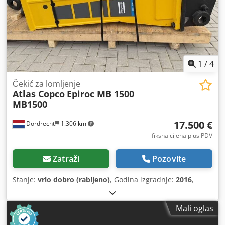
1
/
4
Čekić za lomljenje
Atlas Copco
Epiroc MB 1500
MB1500
17.500 €
Dordrecht
1.306 km
fiksna cijena plus PDV
Zatraži
Pozovite
Stanje:
vrlo dobro (rabljeno)
, Godina izgradnje:
2016
,
Mali oglas