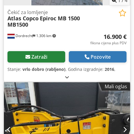
1
/
4
Čekić za lomljenje
Atlas Copco
Epiroc MB 1500
MB1500
16.900 €
Dordrecht
1.306 km
fiksna cijena plus PDV
Zatraži
Pozovite
Stanje:
vrlo dobro (rabljeno)
, Godina izgradnje:
2016
,
Mali oglas