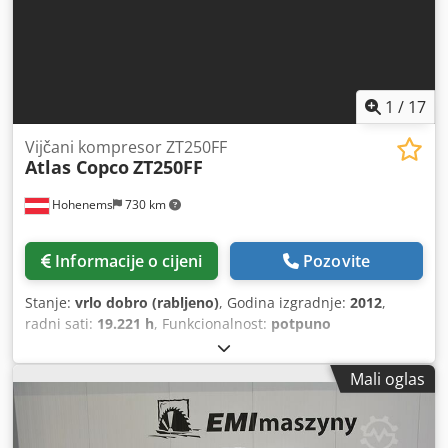
1
/
17
Vijčani kompresor ZT250FF
Atlas Copco
ZT250FF
Hohenems
730 km
Informacije o cijeni
Pozovite
Stanje:
vrlo dobro (rabljeno)
, Godina izgradnje:
2012
,
radni sati:
19.221 h
, Funkcionalnost:
potpuno
funkcionalan
,
Mali oglas