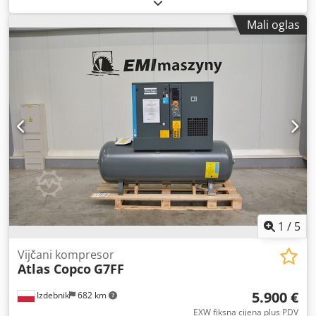
Mali oglas
1
/
5
Vijčani kompresor
Atlas Copco
G7FF
5.900 €
Izdebnik
682 km
EXW fiksna cijena plus PDV