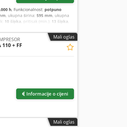
.000 h
, Funkcionalnost:
potpuno
 mm
, ukupna širina:
595 mm
, ukupna
ak:
10 šipka
, pritisak (min.):
13 šipka
,
iručnik, rashladni sušač
,
Mali oglas
OMPRESOR
 110 + FF
Informacije o cijeni
Mali oglas