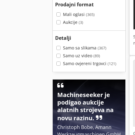
Prodajni format
Mali oglasi
(365)
Aukcije
(3)
Detalji
Samo sa slikama
(367)
Samo uz video
(89)
Samo ovjereni trgovci
(121)
Machineseeker je
podigao aukcije
alatnih strojeva na
novu razinu.
Christoph Bobe, Amann
Werkzeugmaschinen GmbH