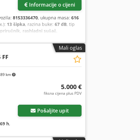
Informacije o cijeni
vozila:
8153336470
, ukupna masa:
616
x.):
13 šipka
, razina buke:
67 dB
, tip
priručnik, rashladni sušač
,
Mali oglas
 FF
89 km
5.000 €
fiksna cijena plus PDV
Pošaljite upit
769 h
,