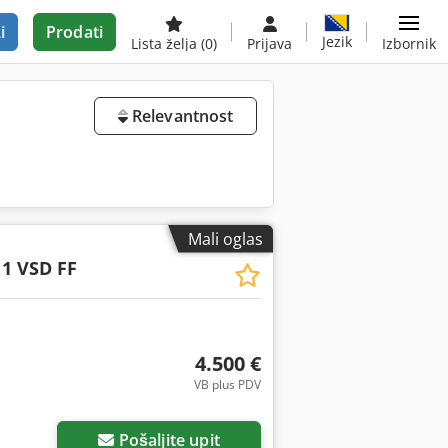
i
Prodati
Jezik
Lista želja
(0)
Prijava
Izbornik
Relevantnost
Mali oglas
1 VSD FF
4.500 €
VB plus PDV
Zatražite još slika
Pošaljite upit