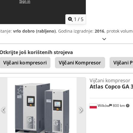
1
/
5
Stanje:
vrlo dobro (rabljeno)
, Godina izgradnje:
2016
, protok volu
Otkrijte još korištenih strojeva
Vijčani kompresori
Vijčani Kompresor
Vijčani 
Vijčani kompresor
Atlas Copco
GA 3
Wilków
800 km
Zatražite 