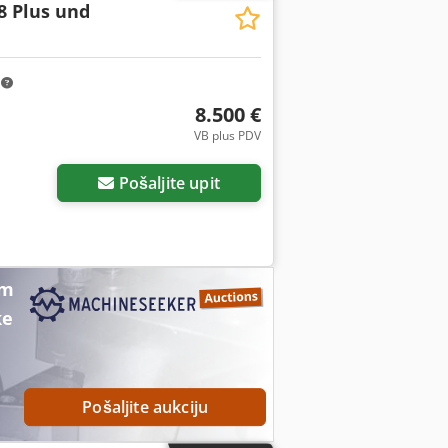
8 Plus und
m
8.500 €
VB plus PDV
Pošaljite upit
im
ke
Pošaljite aukciju