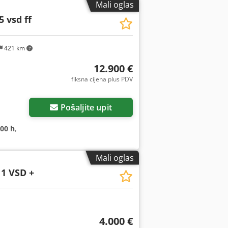
Mali oglas
5 vsd ff
421 km
12.900 €
fiksna cijena plus PDV
Pošaljite upit
000 h
,
Mali oglas
1 VSD +
4.000 €