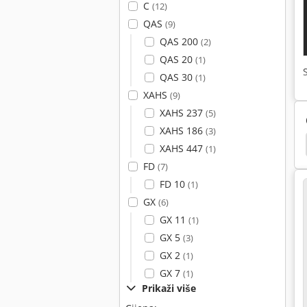
C
(12)
QAS
(9)
QAS 200
(2)
QAS 20
(1)
QAS 30
(1)
XAHS
(9)
XAHS 237
(5)
XAHS 186
(3)
lipni Kompresor
Renner
Atlas Copco Xrxs 566
XAHS 447
(1)
FD
(7)
FD 10
(1)
GX
(6)
GX 11
(1)
GX 5
(3)
GX 2
(1)
GX 7
(1)
Prikaži više