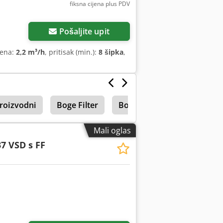
fiksna cijena plus PDV
Pošaljite upit
mena:
2,2 m³/h
, pritisak (min.):
8 šipka
,
Proizvodni
Boge Filter
Boge Lr
Klipni kompre
Mali oglas
7 VSD s FF
još slika