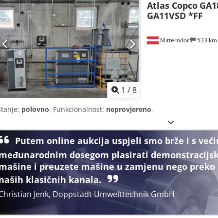
Atlas Copco
GA1
GA11VSD *FF
Mitterndorf
533 k
1
/
8
Stanje:
polovno
, Funkcionalnost:
neprovjereno
,
Putem online aukcija uspjeli smo brže i s već
međunarodnim dosegom plasirati demonstracijs
mašine i preuzete mašine u zamjenu nego preko
naših klasičnih kanala.
Christian Jenk, Doppstadt Umwelttechnik GmbH