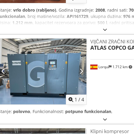
Stanje:
vrlo dobro (rabljeno)
, Godina izgradnje:
2008
, radni sati:
70
funkcionalan
, broj mašine/vozila:
API161729
, ukupna dužina:
976
visina:
1.212 mm
, kapacitet rezervoara za gorivo:
500 l
, radni pritis
razina buke:
67 dB
, tip hlađenja:
zrak
, Oprema:
dokumentacija / pr
VIJČANI ZRAČNI K
ATLAS COPCO
GA
Lorquí
1.712 km
1
/
4
Stanje:
polovno
, Funkcionalnost:
potpuno funkcionalan
,
Klipni kompresor