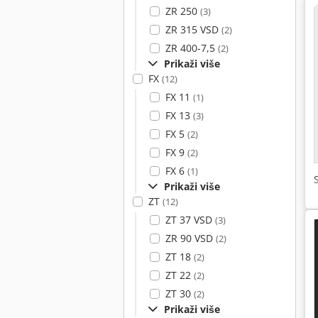
ZR 250
(3)
ZR 315 VSD
(2)
ZR 400-7,5
(2)
Prikaži više
FX
(12)
FX 11
(1)
FX 13
(3)
FX 5
(2)
FX 9
(2)
FX 6
(1)
Prikaži više
ZT
(12)
ZT 37 VSD
(3)
ZR 90 VSD
(2)
ZT 18
(2)
ZT 22
(2)
ZT 30
(2)
Prikaži više