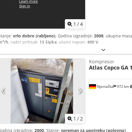
1
/
4
Stanje:
vrlo dobro (rabljeno)
, Godina izgradnje:
2008
, ukupna mas
m³/h
, radni pritisak:
13 šipka
, ulazni napon:
400 V
,
Kompresor
Atlas Copco
GA 1
Njemačka
972 km
1
/
2
Godina izgradnje:
2000
, Stanje:
spreman za upotrebu (polovno)
,