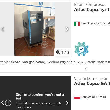
Klipni kompresor
Atlas Copco
ga 1
San Nicola La Strada
1
/
3
Stanje:
skoro nov (polovno)
, Godina izgradnje:
2025
, radni sati:
2.
Vijčani kompresor
Atlas Copco
GA 1
Zduny
861 km