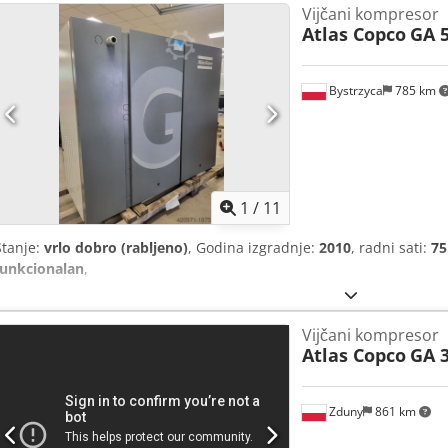
Vijčani kompresor
Atlas Copco
GA 5
Bystrzyca
785 km
1
/
11
Stanje:
vrlo dobro (rabljeno)
, Godina izgradnje:
2010
, radni sati:
75
funkcionalan
,
Vijčani kompresor
Atlas Copco
GA 3
Zduny
861 km