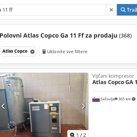
Traž
Polovni Atlas Copco Ga 11 Ff za prodaju
(368)
Atlas Copco
Uklonite sve filtere
Vijčani kompresor
Atlas Copco
GA 1
Sečovlje
365 km
1
/
2