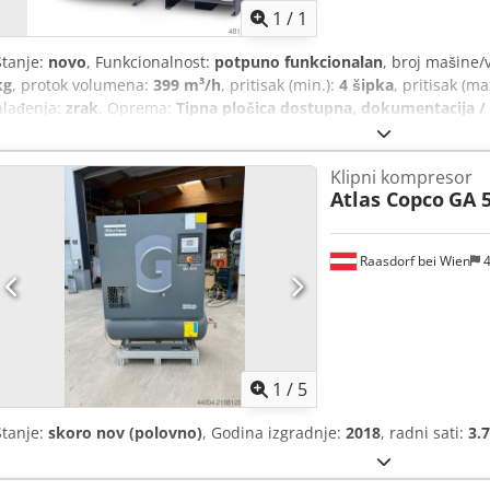
1
/
1
Stanje:
novo
, Funkcionalnost:
potpuno funkcionalan
, broj mašine/
kg
, protok volumena:
399 m³/h
, pritisak (min.):
4 šipka
, pritisak (ma
hlađenja:
zrak
, Oprema:
Tipna pločica dostupna, dokumentacija / 
Klipni kompresor
Atlas Copco
GA 5
Raasdorf bei Wien
4
1
/
5
Stanje:
skoro nov (polovno)
, Godina izgradnje:
2018
, radni sati:
3.