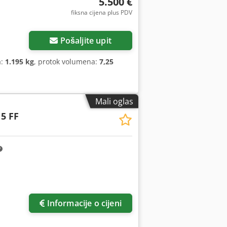
5.500 €
fiksna cijena plus PDV
Pošaljite upit
a:
1.195 kg
, protok volumena:
7,25
Mali oglas
5 FF
Zatražite još slika
Informacije o cijeni