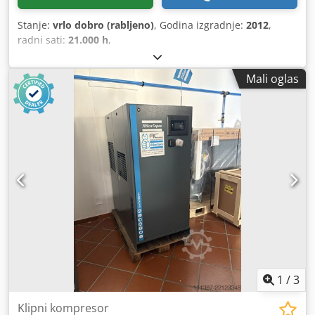
Stanje:
vrlo dobro (rabljeno)
, Godina izgradnje:
2012
,
radni sati:
21.000 h
,
Mali oglas
1
/
3
Klipni kompresor