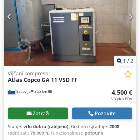
1
/
2
Vijčani kompresor
Atlas Copco
GA 11 VSD FF
4.500 €
Sečovlje
365 km
VB plus PDV
Zatraži
Pozovite
Stanje:
vrlo dobro (rabljeno)
, Godina izgradnje:
2008
,
radni sati:
70.000 h
, Funkcionalnost:
potpuno
funkcionalan
, broj mašine/vozila:
API161729
, ukupna