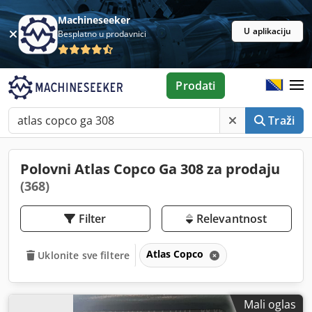
Machineseeker
U aplikaciju
Besplatno u prodavnici
Prodati
Traži
Polovni Atlas Copco Ga 308 za prodaju
(368)
Filter
Relevantnost
Atlas Copco
Uklonite sve filtere
Mali oglas