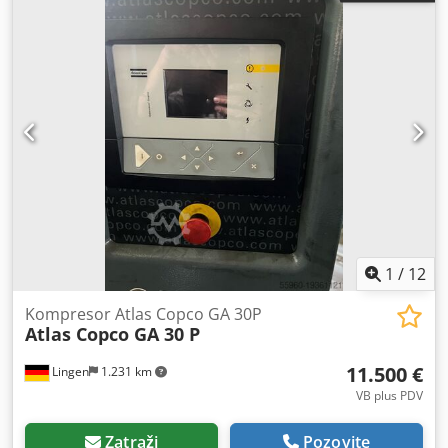
1
/
12
Kompresor Atlas Copco GA 30P
Atlas Copco GA 30 P
11.500 €
Lingen
1.231 km
VB plus PDV
Zatraži
Pozovite