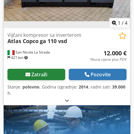
1
/
4
Vijčani kompresor sa inverterom
Atlas Copco
ga 110 vsd
12.000 €
San Nicola La Strada
421 km
fiksna cijena plus PDV
Zatraži
Pozovite
Stanje:
polovno
, Godina izgradnje:
2014
, radni sati:
39.000
h
,