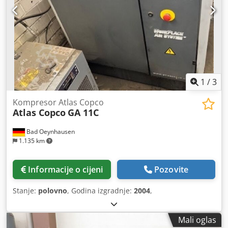
1
/
3
Kompresor Atlas Copco
Atlas Copco
GA 11C
Bad Oeynhausen
1.135 km
Informacije o cijeni
Pozovite
Stanje:
polovno
, Godina izgradnje:
2004
,
Mali oglas