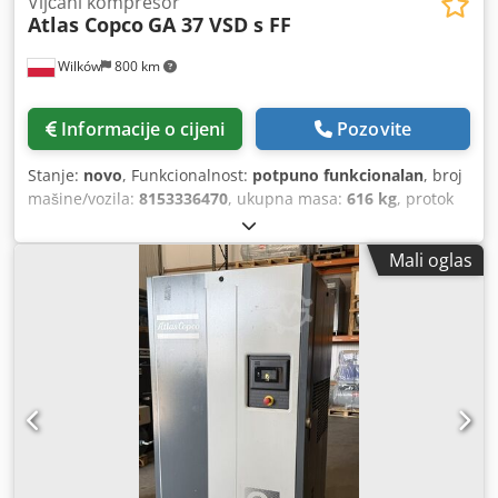
Vijčani kompresor
Atlas Copco
GA 37 VSD s FF
Wilków
800 km
Informacije o cijeni
Pozovite
Stanje:
novo
, Funkcionalnost:
potpuno funkcionalan
, broj
mašine/vozila:
8153336470
, ukupna masa:
616 kg
, protok
volumena:
399 m³/h
, pritisak (min.):
4 šipka
, pritisak
(max.):
13 šipka
, razina buke:
67 dB
, tip hlađenja:
zrak
,
Mali oglas
Oprema:
Tipna pločica dostupna, dokumentacija /
priručnik, rashladni sušač
,