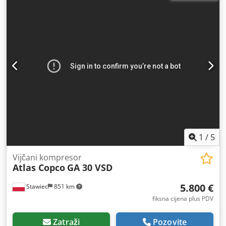
1
/
5
Vijčani kompresor
Atlas Copco
GA 30 VSD
5.800 €
Stawiec
851 km
fiksna cijena plus PDV
Zatraži
Pozovite