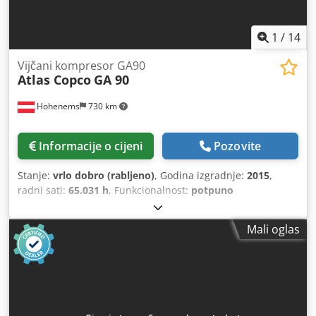
1
/
14
Vijčani kompresor GA90
Atlas Copco
GA 90
Hohenems
730 km
Informacije o cijeni
Pozovite
Stanje:
vrlo dobro (rabljeno)
, Godina izgradnje:
2015
,
radni sati:
65.031 h
, Funkcionalnost:
potpuno
funkcionalan
,
Mali oglas