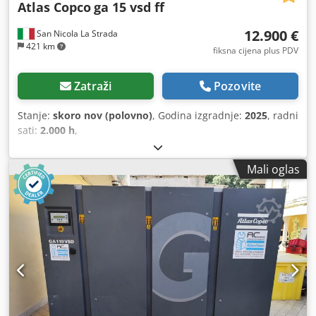
Atlas Copco
ga 15 vsd ff
12.900 €
San Nicola La Strada
421 km
fiksna cijena plus PDV
Zatraži
Pozovite
Stanje:
skoro nov (polovno)
, Godina izgradnje:
2025
, radni
sati:
2.000 h
,
Mali oglas