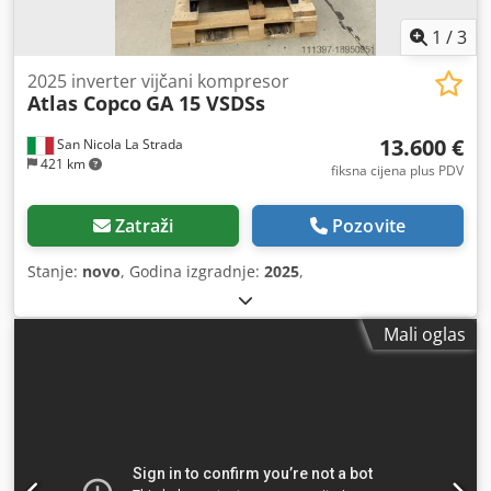
1
/
3
2025 inverter vijčani kompresor
Atlas Copco
GA 15 VSDSs
13.600 €
San Nicola La Strada
421 km
fiksna cijena plus PDV
Zatraži
Pozovite
Stanje:
novo
, Godina izgradnje:
2025
,
Mali oglas