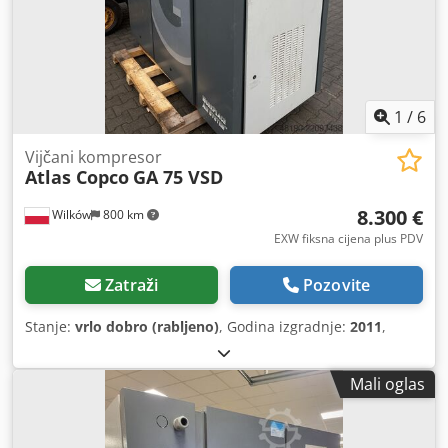
1
/
6
Vijčani kompresor
Atlas Copco
GA 75 VSD
8.300 €
Wilków
800 km
EXW fiksna cijena plus PDV
Zatraži
Pozovite
Stanje:
vrlo dobro (rabljeno)
, Godina izgradnje:
2011
,
Mali oglas