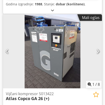
Godina izgradnje:
1988
, Stanje:
dobar (korišteno)
,
Mali oglas
1
/
8
Vijčani kompresor S013422
Atlas Copco
GA 26 (+)