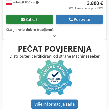
3.800 €
Wilków
800 km
EXW fiksna cijena plus PDV
Zatraži
Pozovite
Stanje:
vrlo dobro (rabljeno)
,
PEČAT POVJERENJA
Distributeri certificirani od strane Machineseeker
Više informacija sada