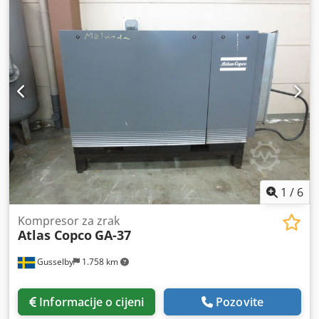
1
/
6
Kompresor za zrak
Atlas Copco
GA-37
Gusselby
1.758 km
Informacije o cijeni
Pozovite