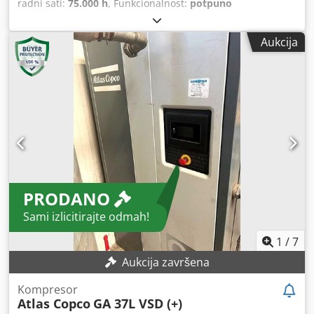
radni sati:
75.000 h
, Funkcionalnost:
potpuno
funkcionalan
,
Aukcija
PRODANO
Sami izlicitirajte odmah!
1
/
7
Aukcija završena
Kompresor
Atlas Copco
GA 37L VSD (+)