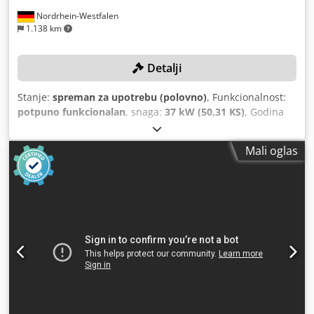
Nordrhein-Westfalen
1.138 km
Detalji
Stanje:
spreman za upotrebu (polovno)
, Funkcionalnost:
potpuno funkcionalan
, snaga:
37 kW (50,31 KS)
, Godina
izgradnje:
2019
, pritisak (max.):
13 šipka
, upotrebljivi
kapacitet rezervoara:
1.500 l
, maksimalna brzina okretanja:
Mali oglas
3.800 okret/min
, protok volumena:
475,2 m³/h
, broj
mašine/vozila:
API866497
,