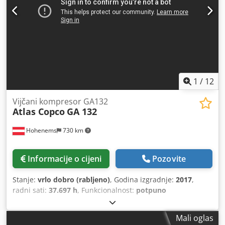
1
/
12
Vijčani kompresor GA132
Atlas Copco
GA 132
Hohenems
730 km
Informacije o cijeni
Pozovite
Stanje:
vrlo dobro (rabljeno)
, Godina izgradnje:
2017
,
radni sati:
37.697 h
, Funkcionalnost:
potpuno
funkcionalan
,
Mali oglas