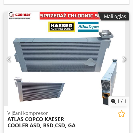
Mali oglas
1
/
1
Vijčani kompresor
ATLAS COPCO KAESER
COOLER
ASD, BSD,CSD, GA