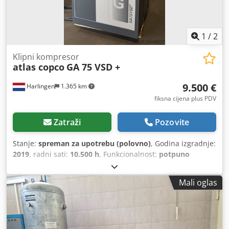
1
/
2
Klipni kompresor
atlas copco
GA 75 VSD +
9.500 €
Harlingen
1.365 km
fiksna cijena plus PDV
Zatraži
Pozovite
Stanje:
spreman za upotrebu (polovno)
, Godina izgradnje:
2019
, radni sati:
10.500 h
, Funkcionalnost:
potpuno
funkcionalan
, ukupna masa:
898 kg
, snaga:
75 kW (101,97
KS)
, protok volumena:
476 m³/h
, pritisak (max.):
13 šipka
,
Mali oglas
tip hlađenja:
zrak
, Oprema:
Tipna pločica dostupna,
dokumentacija / priručnik
,