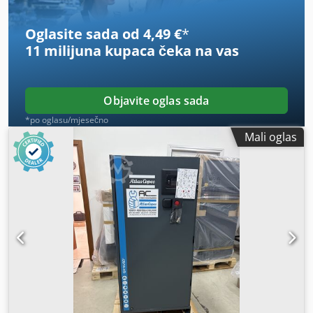
Oglasite sada od 4,49 €
*
11 milijuna kupaca
čeka na vas
Objavite oglas sada
*po oglasu/mjesečno
Mali oglas