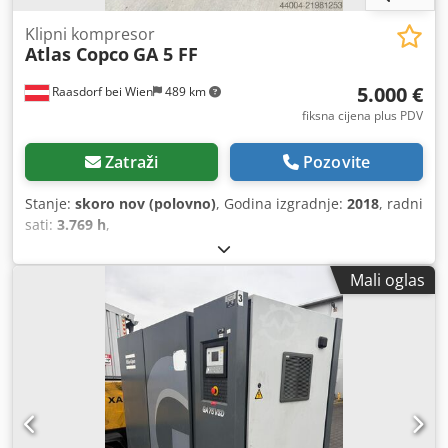
Klipni kompresor
Atlas Copco
GA 5 FF
5.000 €
Raasdorf bei Wien
489 km
fiksna cijena plus PDV
Zatraži
Pozovite
Stanje:
skoro nov (polovno)
, Godina izgradnje:
2018
, radni
sati:
3.769 h
,
Mali oglas