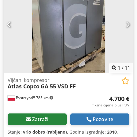
1
/
11
Vijčani kompresor
Atlas Copco
GA 55 VSD FF
4.700 €
Bystrzyca
785 km
fiksna cijena plus PDV
Zatraži
Pozovite
Stanje:
vrlo dobro (rabljeno)
, Godina izgradnje:
2010
,