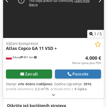
1
/
5
Vijčani kompresor
Atlas Copco
GA 11 VSD +
4.000 €
Zduny
861 km
fiksna cijena plus PDV
Zatraži
Pozovite
Stanje:
vrlo dobro (rabljeno)
, Godina izgradnje:
2016
,
protok volumena:
2,2 m³/h
, pritisak (min.):
8 šipka
,
Otkrijte još korištenih strojeva