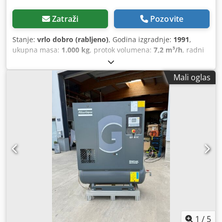
Zatraži
Pozovite
Stanje:
vrlo dobro (rabljeno)
, Godina izgradnje:
1991
,
ukupna masa:
1.000 kg
, protok volumena:
7,2 m³/h
, radni
pritisak:
75 šipka
, ulazni napon:
400 V
,
Mali oglas
1
/
5