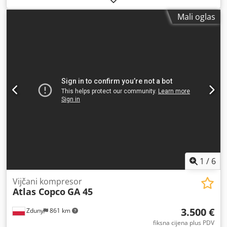
dužina:
976 mm
, ukupna širina:
595 mm
, ukupna visina:
Mali oglas
1.212 mm
, kapacitet rezervoara za gorivo:
500 l
, radni
pritisak:
10 šipka
, pritisak (min.):
13 šipka
, razina buke:
67
dB
, tip hlađenja:
zrak
, Oprema:
dokumentacija /
priručnik, rashladni sušač
,
1
/
6
Vijčani kompresor
Atlas Copco
GA 45
3.500 €
Zduny
861 km
fiksna cijena plus PDV