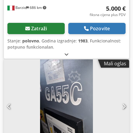
5.000 €
Barzio
686 km
fiksna cijena plus PDV
Zatraži
Pozovite
Stanje:
polovno
, Godina izgradnje:
1983
, Funkcionalnost:
potpuno funkcionalan
,
Mali oglas