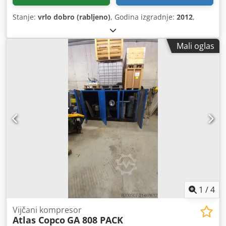
Stanje:
vrlo dobro (rabljeno)
, Godina izgradnje:
2012
,
Mali oglas
1
/
4
Vijčani kompresor
Atlas Copco
GA 808 PACK