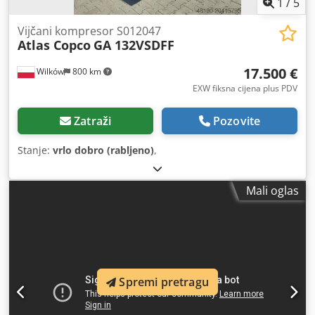
1
/
5
Vijčani kompresor S012047
Atlas Copco
GA 132VSDFF
17.500 €
Wilków
800 km
EXW fiksna cijena plus PDV
Zatraži
Pozovite
Stanje:
vrlo dobro (rabljeno)
,
Mali oglas
Spremi pretragu