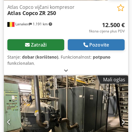
Atlas Copco vijčani kompresor
Atlas Copco
ZR 250
12.500 €
Lanaken
1.191 km
fiksna cijena plus PDV
Zatraži
Pozovite
Stanje:
dobar (korišteno)
, Funkcionalnost:
potpuno
funkcionalan
,
Mali oglas