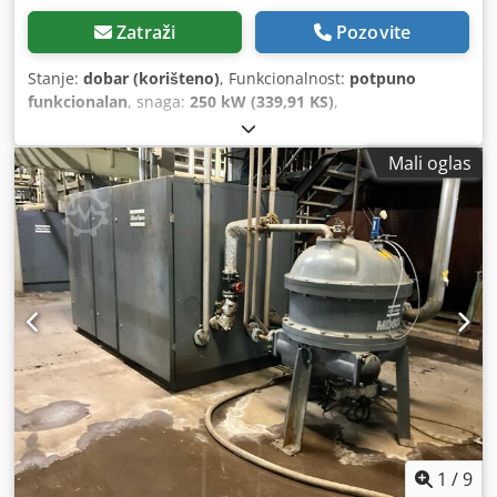
Zatraži
Pozovite
Stanje:
dobar (korišteno)
, Funkcionalnost:
potpuno
funkcionalan
, snaga:
250 kW (339,91 KS)
,
Mali oglas
1
/
9