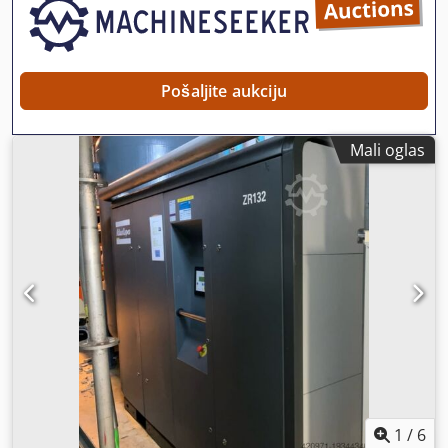
Pošaljite aukciju
Mali oglas
1
/
6