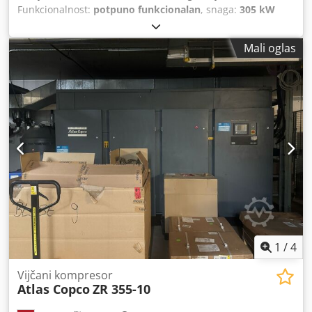
Funkcionalnost:
potpuno funkcionalan
, snaga:
305 kW
(414,68 KS)
,
Mali oglas
1
/
4
Vijčani kompresor
Atlas Copco
ZR 355-10