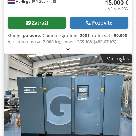
15.000 €
Harlingen
1.365 km
VB plus PDV
Zatraži
Pozovite
Stanje:
polovno
, Godina izgradnje:
2001
, radni sati:
90.000
h
, ukupna masa:
7.000 kg
, snaga:
355 kW (482,67 KS)
,
radni pritisak:
10 šipka
, pritisak (max.):
10 šipka
, tip
hlađenja:
voda
,
Mali oglas