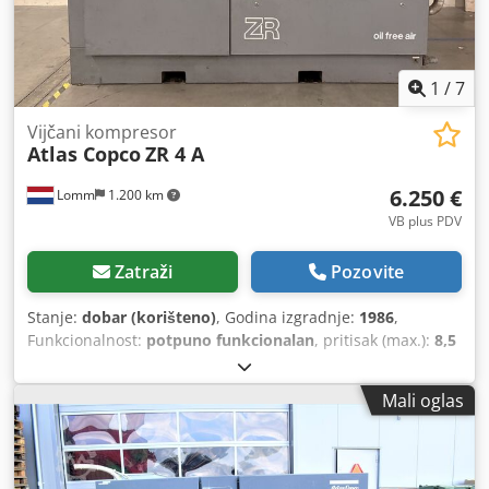
1
/
7
Vijčani kompresor
Atlas Copco
ZR 4 A
6.250 €
Lomm
1.200 km
VB plus PDV
Zatraži
Pozovite
Stanje:
dobar (korišteno)
, Godina izgradnje:
1986
,
Funkcionalnost:
potpuno funkcionalan
, pritisak (max.):
8,5
šipka
, Oprema:
Tipna pločica dostupna, dokumentacija /
priručnik
,
Mali oglas