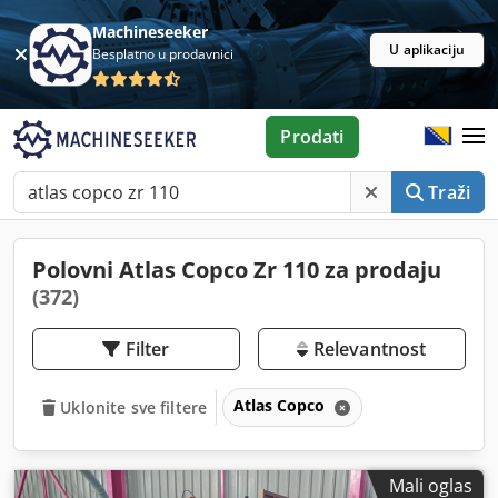
Machineseeker
U aplikaciju
Besplatno u prodavnici
Prodati
Traži
Polovni Atlas Copco Zr 110 za prodaju
(372)
Filter
Relevantnost
Atlas Copco
Uklonite sve filtere
Mali oglas