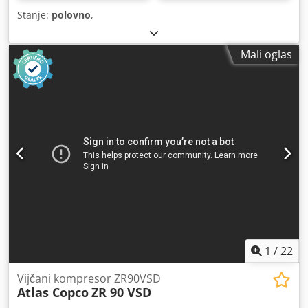
Stanje:
polovno
,
Mali oglas
1
/
22
Vijčani kompresor ZR90VSD
Atlas Copco
ZR 90 VSD