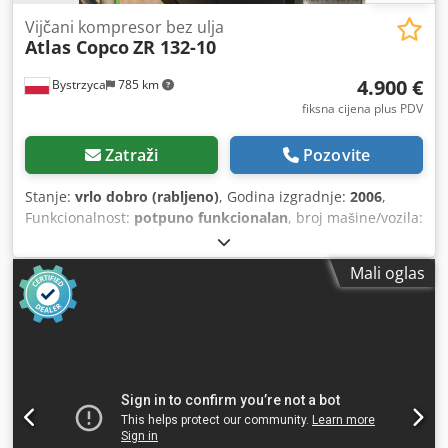
Vijčani kompresor bez ulja
Atlas Copco
ZR 132-10
4.900 €
Bystrzyca
785 km
fiksna cijena plus PDV
Zatraži
Pozovite
Stanje:
vrlo dobro (rabljeno)
, Godina izgradnje:
2006
,
Funkcionalnost:
potpuno funkcionalan
, broj mašine/vozila:
API621725
,
Mali oglas