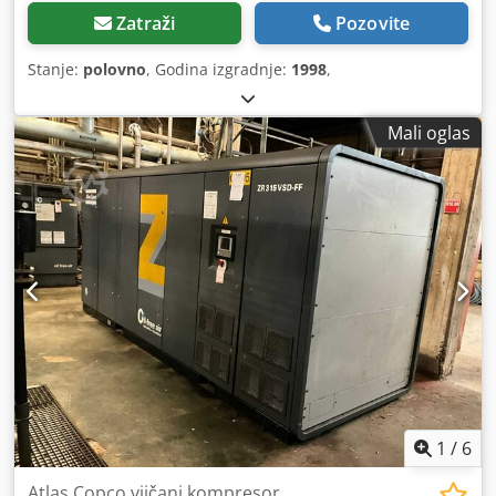
Zatraži
Pozovite
Stanje:
polovno
, Godina izgradnje:
1998
,
Mali oglas
1
/
6
Atlas Copco vijčani kompresor