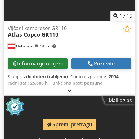
1
/
15
Vijčani kompresor GR110
Atlas Copco
GR110
Hohenems
730 km
Informacije o cijeni
Pozovite
Stanje:
vrlo dobro (rabljeno)
, Godina izgradnje:
2004
,
radni sati:
25.608 h
, Funkcionalnost:
potpuno
funkcionalan
,
Mali oglas
Spremi pretragu