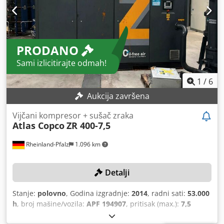
PRODANO
Sami izlicitirajte odmah!
1
/
6
Aukcija završena
Vijčani kompresor + sušač zraka
Atlas Copco
ZR 400-7,5
Rheinland-Pfalz
1.096 km
Detalji
Stanje:
polovno
, Godina izgradnje:
2014
, radni sati:
53.000
h
, broj mašine/vozila:
APF 194907
, pritisak (max.):
7,5
šipka
, maksimalna brzina okretanja:
1.485 okret/min
,