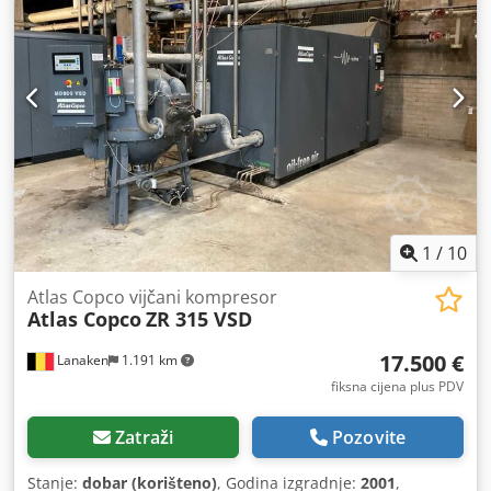
1
/
10
Atlas Copco vijčani kompresor
Atlas Copco
ZR 315 VSD
17.500 €
Lanaken
1.191 km
fiksna cijena plus PDV
Zatraži
Pozovite
Stanje:
dobar (korišteno)
, Godina izgradnje:
2001
,