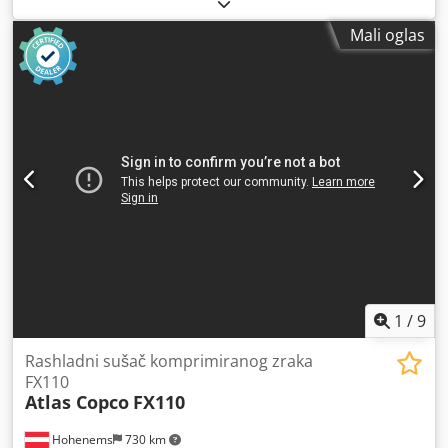
Mali oglas
1
/
9
Rashladni sušač komprimiranog zraka
FX110
Atlas Copco
FX110
Hohenems
730 km