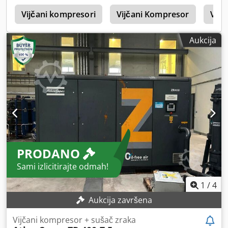
k
Vijčani kompresori
Vijčani Kompresor
Vijč
Aukcija
PRODANO
Sami izlicitirajte odmah!
1
/
4
Aukcija završena
Vijčani kompresor + sušač zraka