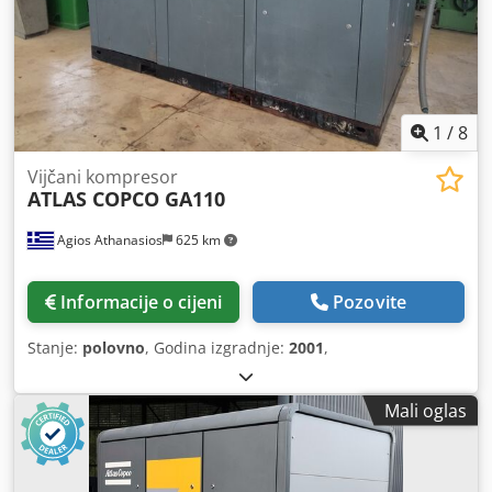
1
/
8
Vijčani kompresor
ATLAS COPCO GA110
Agios Athanasios
625 km
Informacije o cijeni
Pozovite
Stanje:
polovno
, Godina izgradnje:
2001
,
Mali oglas