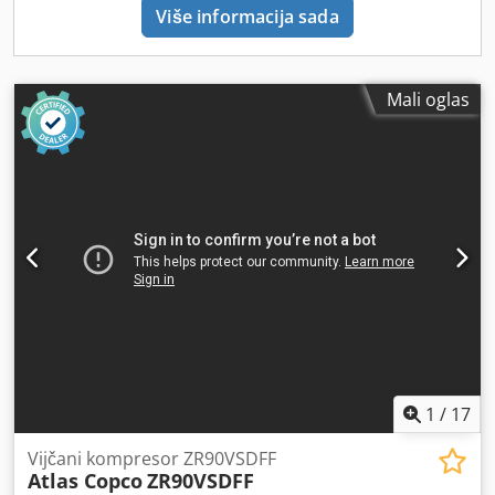
Više informacija sada
Mali oglas
1
/
17
Vijčani kompresor ZR90VSDFF
Atlas Copco
ZR90VSDFF