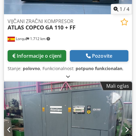
1
/
4
VIJČANI ZRAČNI KOMPRESOR
ATLAS COPCO
GA 110 + FF
Lorquí
1.712 km
Informacije o cijeni
Pozovite
Stanje:
polovno
, Funkcionalnost:
potpuno funkcionalan
,
Mali oglas