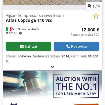
1
/
4
Vijčani kompresor sa inverterom
Atlas Copco
ga 110 vsd
12.000 €
San Nicola La Strada
421 km
fiksna cijena plus PDV
Zatraži
Pozovite
Stanje:
polovno
, Godina izgradnje:
2014
, radni sati:
39.000
h
,