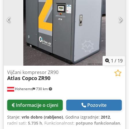
1
/
19
Vijčani kompresor ZR90
Atlas Copco
ZR90
Hohenems
730 km
Informacije o cijeni
Pozovite
Stanje:
vrlo dobro (rabljeno)
, Godina izgradnje:
2012
,
radni sati:
5.735 h
, Funkcionalnost:
potpuno funkcionalan
,