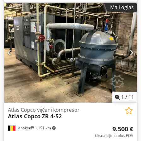
Mali oglas
1
/
11
Atlas Copco vijčani kompresor
Atlas Copco
ZR 4-52
9.500 €
Lanaken
1.191 km
fiksna cijena plus PDV