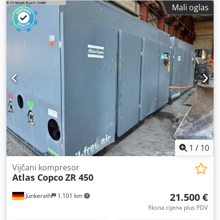
Mali oglas
1
/
10
Vijčani kompresor
Atlas Copco
ZR 450
21.500 €
Jünkerath
1.101 km
fiksna cijena plus PDV