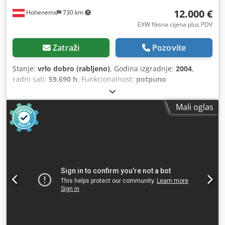
12.000 €
Hohenems
730 km
EXW fiksna cijena plus PDV
Zatraži
Pozovite
Stanje:
vrlo dobro (rabljeno)
, Godina izgradnje:
2004
,
radni sati:
59.690 h
, Funkcionalnost:
potpuno
funkcionalan
,
Mali oglas