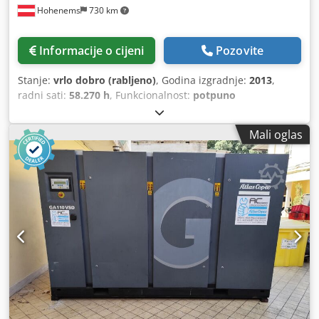
Hohenems
730 km
Informacije o cijeni
Pozovite
Stanje:
vrlo dobro (rabljeno)
, Godina izgradnje:
2013
,
radni sati:
58.270 h
, Funkcionalnost:
potpuno
funkcionalan
,
Mali oglas