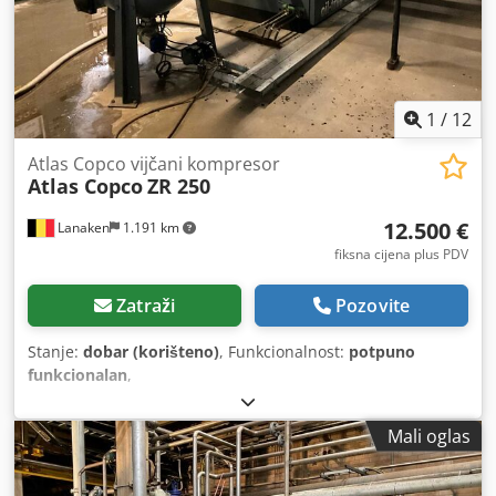
1
/
12
Atlas Copco vijčani kompresor
Atlas Copco
ZR 250
12.500 €
Lanaken
1.191 km
fiksna cijena plus PDV
Zatraži
Pozovite
Stanje:
dobar (korišteno)
, Funkcionalnost:
potpuno
funkcionalan
,
Mali oglas