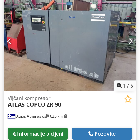
1
/
6
Vijčani kompresor
ATLAS COPCO
ZR 90
Agios Athanasios
625 km
Informacije o cijeni
Pozovite