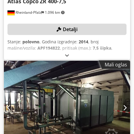
Atlas Copco
ZR 400-7,5
Rheinland-Pfalz
1.096 km
Detalji
Stanje:
polovno
, Godina izgradnje:
2014
, broj
mašine/vozila:
APF194822
, pritisak (max.):
7,5 šipka
,
maksimalna brzina okretanja:
1.485 okret/min
,
Mali oglas