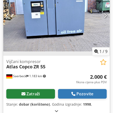
1
/
9
Vijčani kompresor
Atlas Copco
ZR 55
2.000 €
Saerbeck
1.183 km
fiksna cijena plus PDV
Zatraži
Pozovite
Stanje:
dobar (korišteno)
, Godina izgradnje:
1998
,