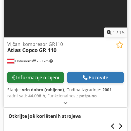
1
/
15
Vijčani kompresor GR110
Atlas Copco
GR 110
Hohenems
730 km
Informacije o cijeni
Pozovite
Stanje:
vrlo dobro (rabljeno)
, Godina izgradnje:
2001
,
radni sati:
44.098 h
, Funkcionalnost:
potpuno
funkcionalan
,
Otkrijte još korištenih strojeva