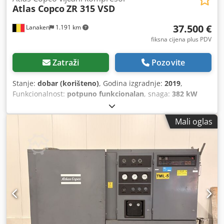
Atlas Copco
ZR 315 VSD
37.500 €
Lanaken
1.191 km
fiksna cijena plus PDV
Zatraži
Pozovite
Stanje:
dobar (korišteno)
, Godina izgradnje:
2019
,
Funkcionalnost:
potpuno funkcionalan
, snaga:
382 kW
(519,37 KS)
,
Mali oglas