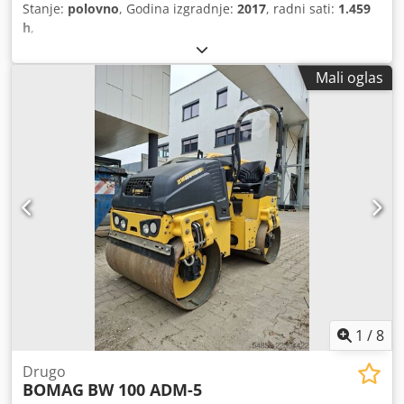
Stanje:
polovno
, Godina izgradnje:
2017
, radni sati:
1.459
h
,
Mali oglas
1
/
8
Drugo
BOMAG
BW 100 ADM-5