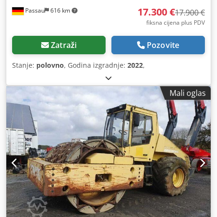
17.300 €
Passau
616 km
17.900 €
fiksna cijena plus PDV
Zatraži
Pozovite
Stanje:
polovno
, Godina izgradnje:
2022
,
Mali oglas