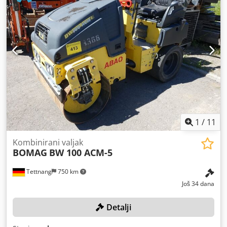
1
/
11
Kombinirani valjak
BOMAG
BW 100 ACM-5
Tettnang
750 km
Još 34 dana
Detalji