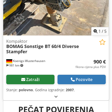
1
/
5
Kompaktor
BOMAG
Sonstige BT 60/4 Diverse
Stampfer
900 €
Koenigs-Wusterhausen
981 km
fiksna cijena plus PDV
Zatraži
Pozovite
Stanje:
polovno
, Godina izgradnje:
2007
,
PEČAT POVJERENJA