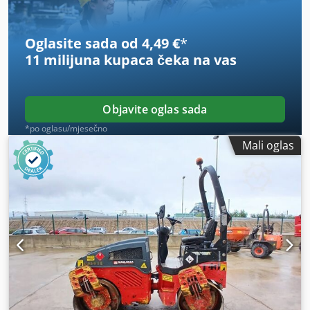
Oglasite sada od 4,49 €
*
11 milijuna kupaca
čeka na vas
Objavite oglas sada
*po oglasu/mjesečno
Mali oglas