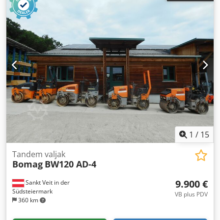
1
/
15
Tandem valjak
Bomag
BW120 AD-4
9.900 €
Sankt Veit in der
Südsteiermark
VB plus PDV
360 km