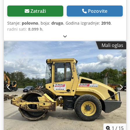
Zatraži
Pozovite
Stanje:
polovno
, boja:
drugo
, Godina izgradnje:
2010
,
radni sati:
8.099 h
,
Mali oglas
1
/
15