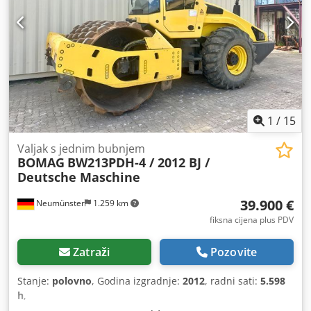
1
/
15
Valjak s jednim bubnjem
BOMAG
BW213PDH-4 / 2012 BJ /
Deutsche Maschine
39.900 €
Neumünster
1.259 km
fiksna cijena plus PDV
Zatraži
Pozovite
Stanje:
polovno
, Godina izgradnje:
2012
, radni sati:
5.598
h
,