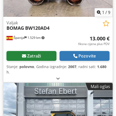
1
/
9
Valjak
BOMAG
BW120AD4
13.000 €
Španija
1.529 km
fiksna cijena plus PDV
Zatraži
Pozovite
Stanje:
polovno
, Godina izgradnje:
2007
, radni sati:
1.680
h
,
Mali oglas