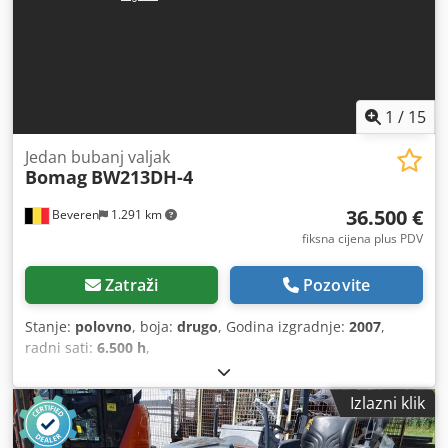
1
/
15
Jedan bubanj valjak
Bomag
BW213DH-4
36.500 €
Beveren
1.291 km
fiksna cijena plus PDV
Zatraži
Pozovite
Stanje:
polovno
, boja:
drugo
, Godina izgradnje:
2007
,
radni sati:
6.500 h
,
Izlazni klik