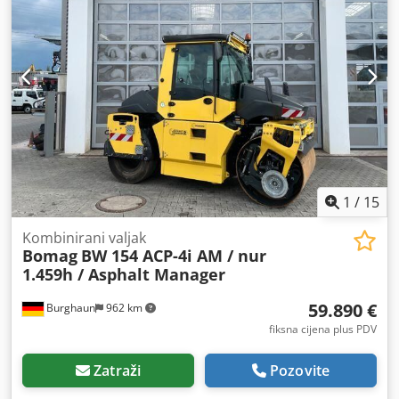
1
/
15
Kombinirani valjak
Bomag
BW 154 ACP-4i AM / nur
1.459h / Asphalt Manager
59.890 €
Burghaun
962 km
fiksna cijena plus PDV
Zatraži
Pozovite