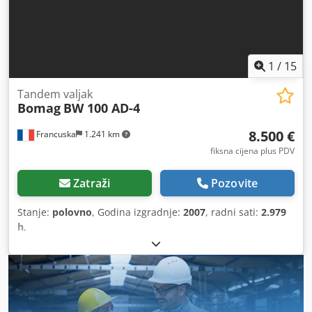
1
/
15
Tandem valjak
Bomag
BW 100 AD-4
8.500 €
Francuska
1.241 km
fiksna cijena plus PDV
Zatraži
Pozovite
Stanje:
polovno
, Godina izgradnje:
2007
, radni sati:
2.979
h
,