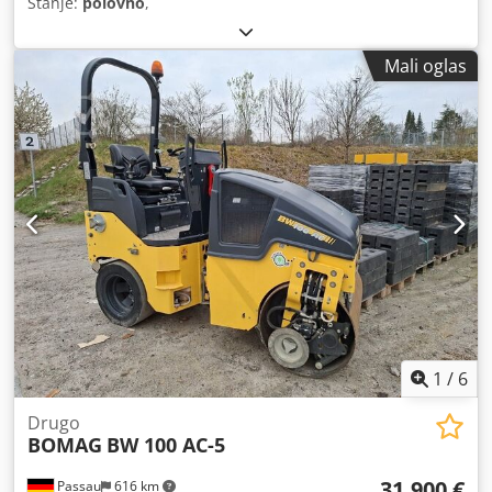
Stanje:
polovno
,
Mali oglas
1
/
6
Drugo
BOMAG
BW 100 AC-5
31.900 €
Passau
616 km