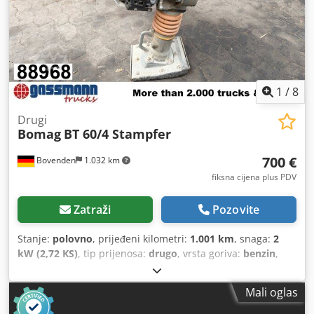
1
/
8
Drugi
Bomag
BT 60/4 Stampfer
700 €
Bovenden
1.032 km
fiksna cijena plus PDV
Zatraži
Pozovite
Stanje:
polovno
, prijeđeni kilometri:
1.001 km
, snaga:
2
kW (2,72 KS)
, tip prijenosa:
drugo
, vrsta goriva:
benzin
,
boja:
crna
, prazna masa:
62 kg
, prva registracija:
01/2009
,
Godina izgradnje:
2009
, kabina vozača:
drugo
,
Mali oglas