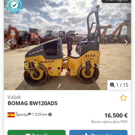
1
/
15
Valjak
BOMAG
BW120AD5
16.500 €
Španija
1.529 km
fiksna cijena plus PDV