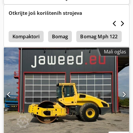
Otkrijte još korištenih strojeva
4
Kompaktori
Bomag
Bomag Mph 122
H
Mali oglas