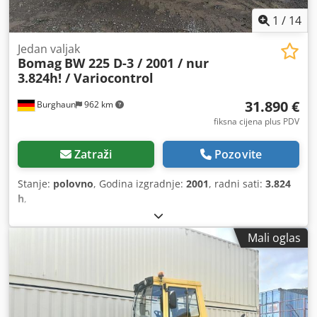
1
/
14
Jedan valjak
Bomag
BW 225 D-3 / 2001 / nur
3.824h! / Variocontrol
31.890 €
Burghaun
962 km
fiksna cijena plus PDV
Zatraži
Pozovite
Stanje:
polovno
, Godina izgradnje:
2001
, radni sati:
3.824
h
,
Mali oglas