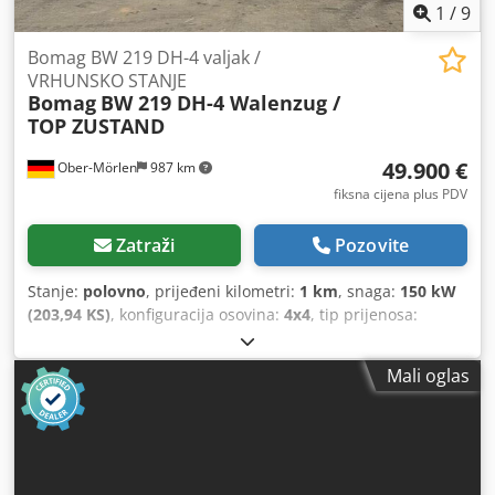
1
/
9
Bomag BW 219 DH-4 valjak /
VRHUNSKO STANJE
Bomag
BW 219 DH-4 Walenzug /
TOP ZUSTAND
49.900 €
Ober-Mörlen
987 km
fiksna cijena plus PDV
Zatraži
Pozovite
Stanje:
polovno
, prijeđeni kilometri:
1 km
, snaga:
150 kW
(203,94 KS)
, konfiguracija osovina:
4x4
, tip prijenosa:
automatski
, Godina izgradnje:
2013
,
Mali oglas