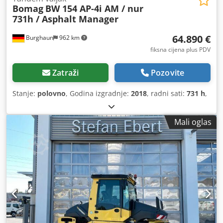
Bomag
BW 154 AP-4i AM / nur
731h / Asphalt Manager
64.890 €
Burghaun
962 km
fiksna cijena plus PDV
Zatraži
Pozovite
Stanje:
polovno
, Godina izgradnje:
2018
, radni sati:
731 h
,
Mali oglas