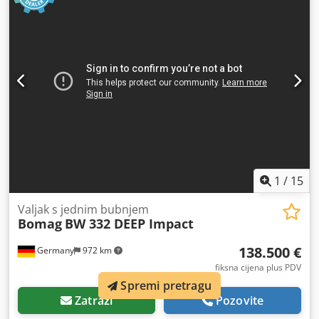
1
/
15
Valjak s jednim bubnjem
Bomag
BW 332 DEEP Impact
138.500 €
Germany
972 km
fiksna cijena plus PDV
Spremi pretragu
Zatraži
Pozovite