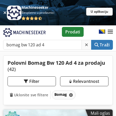
Machineseeker
U aplikaciju
Besplatno u prodavnici
Prodati
Traži
Polovni Bomag Bw 120 Ad 4 za prodaju
(42)
Filter
Relevantnost
Bomag
Uklonite sve filtere
Mali oglas