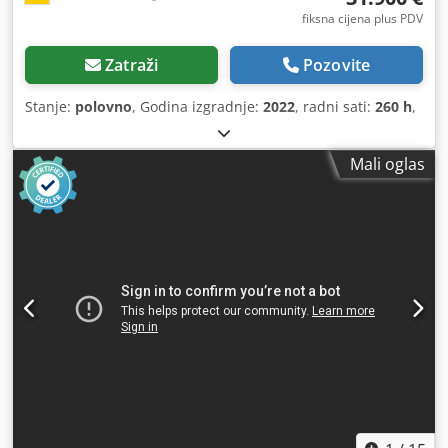
fiksna cijena plus PDV
Zatraži
Pozovite
Stanje:
polovno
, Godina izgradnje:
2022
, radni sati:
260 h
,
Mali oglas