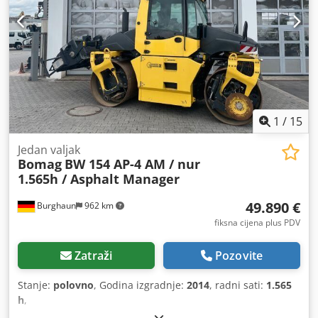
1
/
15
Jedan valjak
Bomag
BW 154 AP-4 AM / nur
1.565h / Asphalt Manager
49.890 €
Burghaun
962 km
fiksna cijena plus PDV
Zatraži
Pozovite
Stanje:
polovno
, Godina izgradnje:
2014
, radni sati:
1.565
h
,