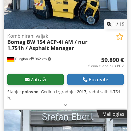
1
/
15
Kombinirani valjak
Bomag
BW 154 ACP-4i AM / nur
1.751h / Asphalt Manager
59.890 €
Burghaun
962 km
fiksna cijena plus PDV
Zatraži
Pozovite
Stanje:
polovno
, Godina izgradnje:
2017
, radni sati:
1.751
h
,
Mali oglas