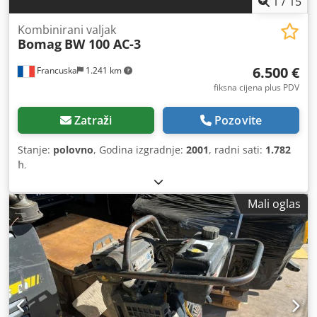
1
/
15
Kombinirani valjak
Bomag
BW 100 AC-3
6.500 €
Francuska
1.241 km
fiksna cijena plus PDV
Zatraži
Pozovite
Stanje:
polovno
, Godina izgradnje:
2001
, radni sati:
1.782
h
,
Mali oglas