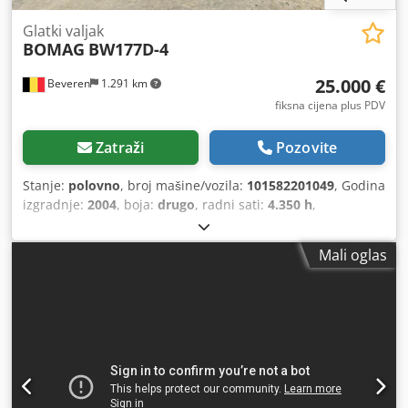
Glatki valjak
BOMAG
BW177D-4
25.000 €
Beveren
1.291 km
fiksna cijena plus PDV
Zatraži
Pozovite
Stanje:
polovno
, broj mašine/vozila:
101582201049
, Godina
izgradnje:
2004
, boja:
drugo
, radni sati:
4.350 h
,
Mali oglas