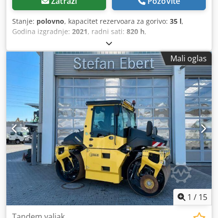
Zatraži
Pozovite
Stanje:
polovno
, kapacitet rezervoara za gorivo:
35 l
,
Godina izgradnje:
2021
, radni sati:
820 h
,
Mali oglas
1
/
15
Tandem valjak