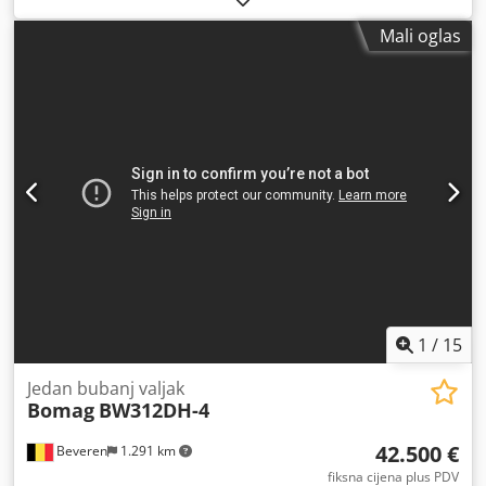
Mali oglas
1
/
15
Jedan bubanj valjak
Bomag
BW312DH-4
42.500 €
Beveren
1.291 km
fiksna cijena plus PDV