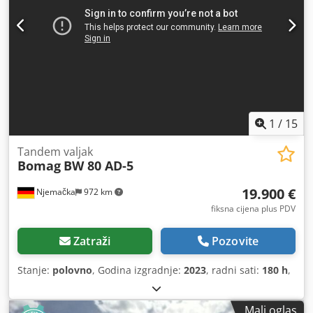
1
/
15
Tandem valjak
Bomag
BW 80 AD-5
19.900 €
Njemačka
972 km
fiksna cijena plus PDV
Zatraži
Pozovite
Stanje:
polovno
, Godina izgradnje:
2023
, radni sati:
180 h
,
Mali oglas