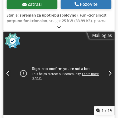
Zatraži
Pozovite
Stanje:
spreman za upotrebu (polovno)
, Funkcionalnost:
potpuno funkcionalan
, snaga:
25 kW (33,99 KS)
, prazna
masa:
2.800 kg
, Godina izgradnje:
2007
, radni sati:
2.950 h
,
Mali oglas
1
/
15