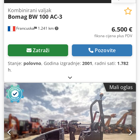
Kombinirani valjak
Bomag
BW 100 AC-3
6.500 €
Francuska
1.241 km
fiksna cijena plus PDV
Zatraži
Pozovite
Stanje:
polovno
, Godina izgradnje:
2001
, radni sati:
1.782
h
,
Mali oglas