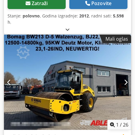
Zatraži
Pozovite
Stanje:
polovno
, Godina izgradnje:
2012
, radni sati:
5.598
h
,
Mali oglas
1
/
26