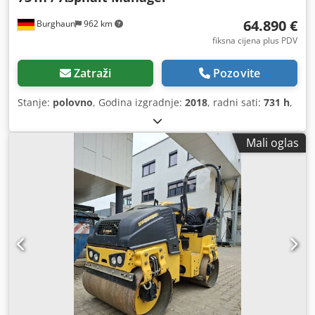
64.890 €
Burghaun
962 km
fiksna cijena plus PDV
Zatraži
Pozovite
Stanje:
polovno
, Godina izgradnje:
2018
, radni sati:
731 h
,
Mali oglas