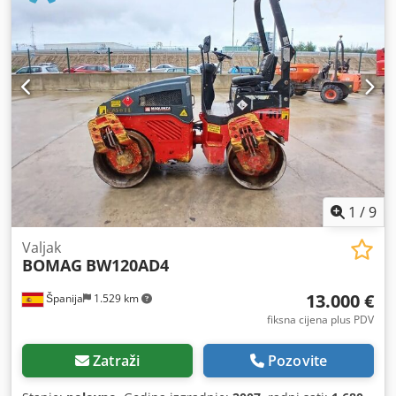
1
/
9
Valjak
BOMAG
BW120AD4
13.000 €
Španija
1.529 km
fiksna cijena plus PDV
Zatraži
Pozovite