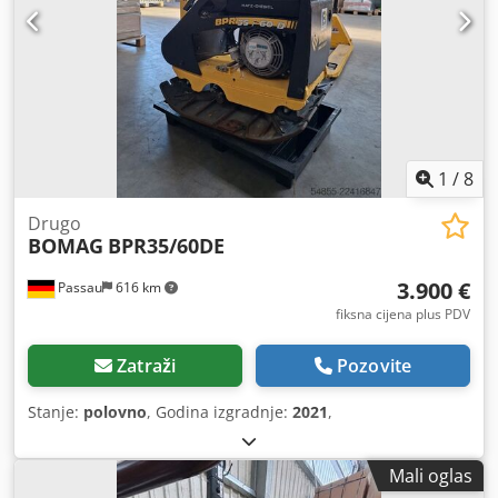
1
/
8
Drugo
BOMAG
BPR35/60DE
3.900 €
Passau
616 km
fiksna cijena plus PDV
Zatraži
Pozovite
Stanje:
polovno
, Godina izgradnje:
2021
,
Mali oglas