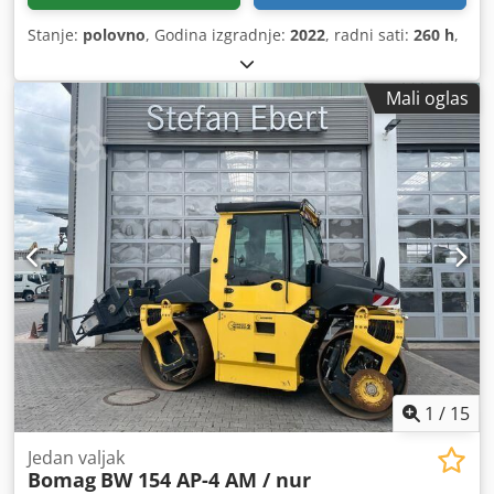
Stanje:
polovno
, Godina izgradnje:
2022
, radni sati:
260 h
,
Mali oglas
1
/
15
Jedan valjak
Bomag
BW 154 AP-4 AM / nur