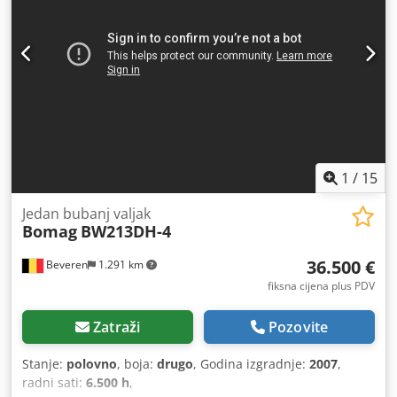
1
/
15
Jedan bubanj valjak
Bomag
BW213DH-4
36.500 €
Beveren
1.291 km
fiksna cijena plus PDV
Zatraži
Pozovite
Stanje:
polovno
, boja:
drugo
, Godina izgradnje:
2007
,
radni sati:
6.500 h
,