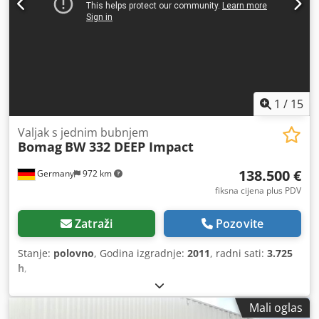
1
/
15
Valjak s jednim bubnjem
Bomag
BW 332 DEEP Impact
138.500 €
Germany
972 km
fiksna cijena plus PDV
Zatraži
Pozovite
Stanje:
polovno
, Godina izgradnje:
2011
, radni sati:
3.725
h
,
Mali oglas