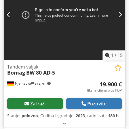
1
/
15
Tandem valjak
Bomag
BW 80 AD-5
19.900 €
Njemačka
972 km
fiksna cijena plus PDV
Zatraži
Pozovite
Stanje:
polovno
, Godina izgradnje:
2023
, radni sati:
180 h
,