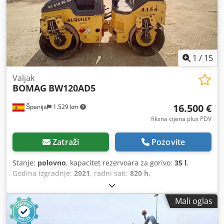
1
/
15
Valjak
BOMAG
BW120AD5
16.500 €
Španija
1.529 km
fiksna cijena plus PDV
Zatraži
Pozovite
Stanje:
polovno
, kapacitet rezervoara za gorivo:
35 l
,
Godina izgradnje:
2021
, radni sati:
820 h
,
Mali oglas