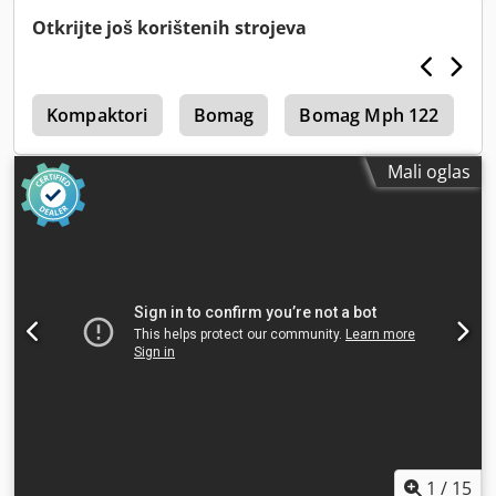
Otkrijte još korištenih strojeva
4
Kompaktori
Bomag
Bomag Mph 122
H
Mali oglas
1
/
15