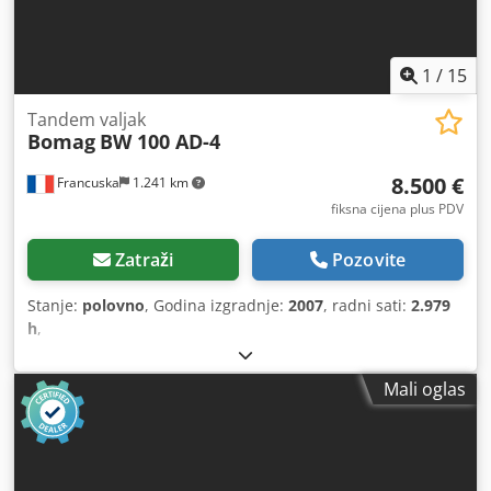
1
/
15
Tandem valjak
Bomag
BW 100 AD-4
8.500 €
Francuska
1.241 km
fiksna cijena plus PDV
Zatraži
Pozovite
Stanje:
polovno
, Godina izgradnje:
2007
, radni sati:
2.979
h
,
Mali oglas