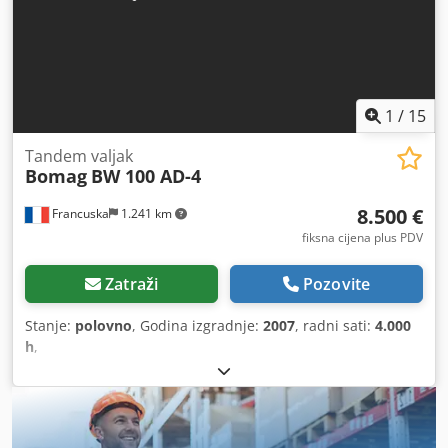
1
/
15
Tandem valjak
Bomag
BW 100 AD-4
8.500 €
Francuska
1.241 km
fiksna cijena plus PDV
Zatraži
Pozovite
Stanje:
polovno
, Godina izgradnje:
2007
, radni sati:
4.000
h
,