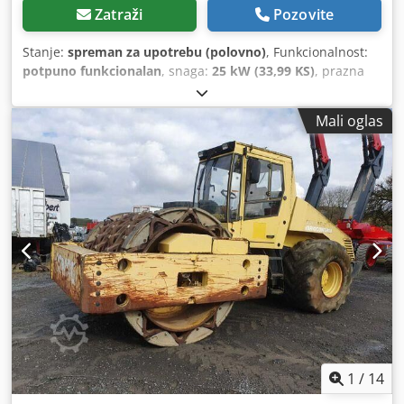
Zatraži
Pozovite
Stanje:
spreman za upotrebu (polovno)
, Funkcionalnost:
potpuno funkcionalan
, snaga:
25 kW (33,99 KS)
, prazna
masa:
2.800 kg
, Godina izgradnje:
2007
, radni sati:
2.950 h
,
Mali oglas
1
/
14