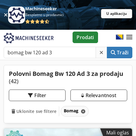
Machineseeker
U aplikaciju
Besplatno u prodavnici
Prodati
Traži
Polovni Bomag Bw 120 Ad 3 za prodaju
(42)
Filter
Relevantnost
Bomag
Uklonite sve filtere
Mali oglas