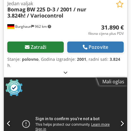
Jedan valjak
Bomag
BW 225 D-3 / 2001 / nur
3.824h! / Variocontrol
31.890 €
Burghaun
962 km
fiksna cijena plus PDV
Zatraži
Pozovite
Stanje:
polovno
, Godina izgradnje:
2001
, radni sati:
3.824
h
,
Mali oglas