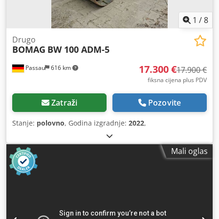
1
/
8
Drugo
BOMAG
BW 100 ADM-5
17.300 €
Passau
616 km
17.900 €
fiksna cijena plus PDV
Zatraži
Pozovite
Stanje:
polovno
, Godina izgradnje:
2022
,
Mali oglas