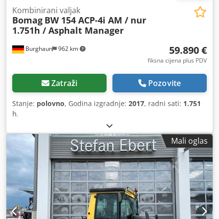
Kombinirani valjak
Bomag
BW 154 ACP-4i AM / nur
1.751h / Asphalt Manager
59.890 €
Burghaun
962 km
fiksna cijena plus PDV
Zatraži
Pozovite
Stanje:
polovno
, Godina izgradnje:
2017
, radni sati:
1.751
h
,
Mali oglas