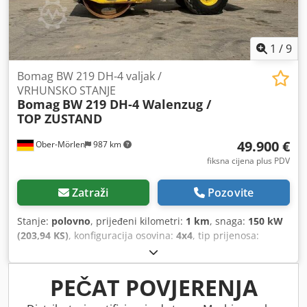
1
/
9
Bomag BW 219 DH-4 valjak /
VRHUNSKO STANJE
Bomag
BW 219 DH-4 Walenzug /
TOP ZUSTAND
49.900 €
Ober-Mörlen
987 km
fiksna cijena plus PDV
Zatraži
Pozovite
Stanje:
polovno
, prijeđeni kilometri:
1 km
, snaga:
150 kW
(203,94 KS)
, konfiguracija osovina:
4x4
, tip prijenosa:
automatski
, Godina izgradnje:
2013
,
PEČAT POVJERENJA