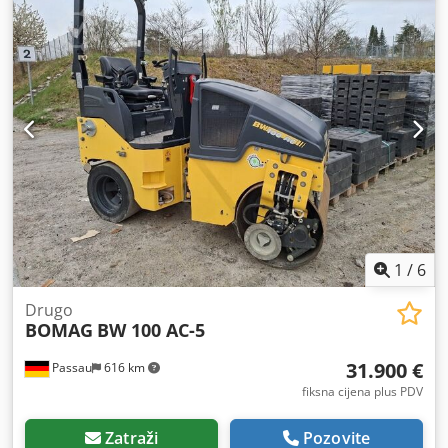
1
/
6
Drugo
BOMAG
BW 100 AC-5
31.900 €
Passau
616 km
fiksna cijena plus PDV
Zatraži
Pozovite