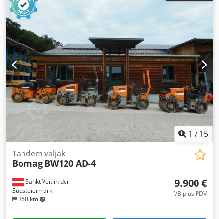
1
/
15
Tandem valjak
Bomag
BW120 AD-4
9.900 €
Sankt Veit in der
Südsteiermark
VB plus PDV
360 km