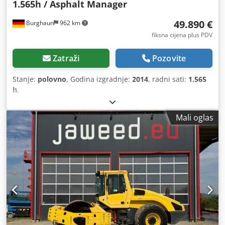
1.565h / Asphalt Manager
49.890 €
Burghaun
962 km
fiksna cijena plus PDV
Zatraži
Pozovite
Stanje:
polovno
, Godina izgradnje:
2014
, radni sati:
1.565
h
,
Mali oglas