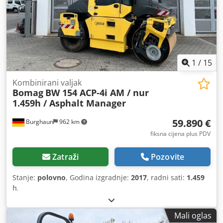
1
/
15
Kombinirani valjak
Bomag
BW 154 ACP-4i AM / nur
1.459h / Asphalt Manager
59.890 €
Burghaun
962 km
fiksna cijena plus PDV
Zatraži
Pozovite
Stanje:
polovno
, Godina izgradnje:
2017
, radni sati:
1.459
h
,
Mali oglas