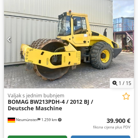
1
/
15
Valjak s jednim bubnjem
BOMAG
BW213PDH-4 / 2012 BJ /
Deutsche Maschine
39.900 €
Neumünster
1.259 km
fiksna cijena plus PDV