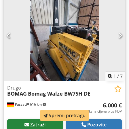
1
/
7
Drugo
BOMAG
Bomag Walze BW75H DE
6.000 €
Passau
616 km
fiksna cijena plus PDV
Spremi pretragu
Zatraži
Pozovite