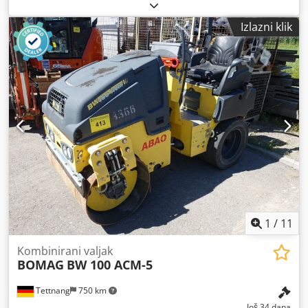
Izlazni klik
1
/
11
Kombinirani valjak
BOMAG
BW 100 ACM-5
Tettnang
750 km
Još 34 dana