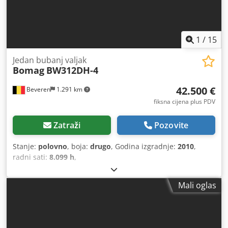
1
/
15
Jedan bubanj valjak
Bomag
BW312DH-4
42.500 €
Beveren
1.291 km
fiksna cijena plus PDV
Zatraži
Pozovite
Stanje:
polovno
, boja:
drugo
, Godina izgradnje:
2010
,
radni sati:
8.099 h
,
Mali oglas