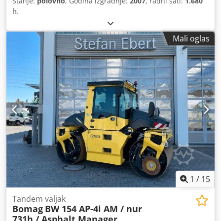
Stanje:
polovno
, Godina izgradnje:
2007
, radni sati:
1.680
h
,
Mali oglas
1
/
15
Tandem valjak
Bomag
BW 154 AP-4i AM / nur
731h / Asphalt Manager