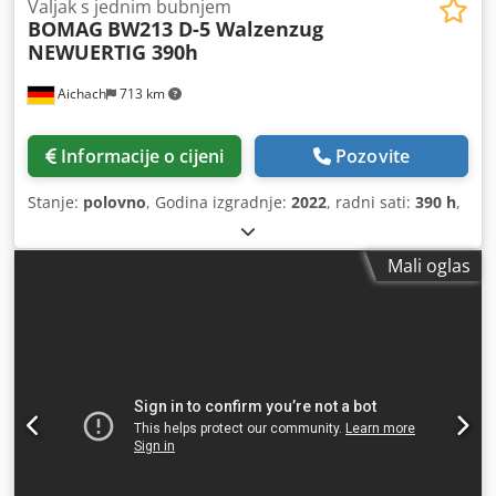
Valjak s jednim bubnjem
BOMAG
BW213 D-5 Walzenzug
NEWUERTIG 390h
Aichach
713 km
Informacije o cijeni
Pozovite
Stanje:
polovno
, Godina izgradnje:
2022
, radni sati:
390 h
,
Mali oglas