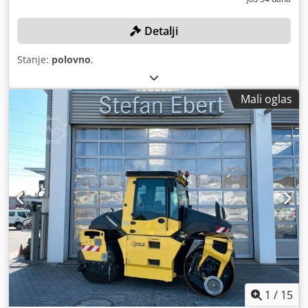
Detalji
Stanje:
polovno
,
Mali oglas
1
/
15