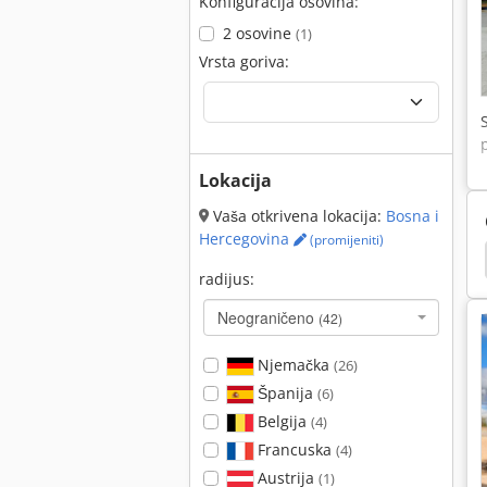
Konfiguracija osovina:
2 osovine
(1)
Vrsta goriva:
Lokacija
Vaša otkrivena lokacija:
Bosna i
Hercegovina
(promijeniti)
jak
Hamm 3520
Hamm 3518
Hamm 3414
radijus:
Neograničeno
(42)
Njemačka
(26)
Španija
(6)
Belgija
(4)
Francuska
(4)
Austrija
(1)