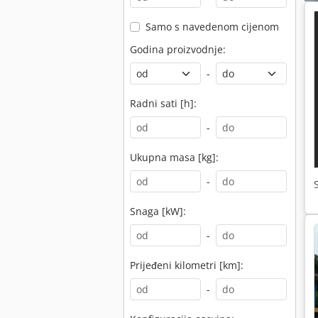
Samo s navedenom cijenom
Godina proizvodnje:
-
Radni sati [h]:
-
Ukupna masa [kg]:
-
Snaga [kW]:
-
Prijeđeni kilometri [km]:
-