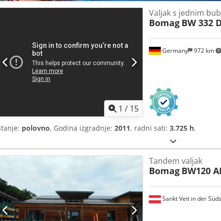
Valjak s jednim bu
Bomag
BW 332 
Germany
972 km
1
/
15
Stanje:
polovno
, Godina izgradnje:
2011
, radni sati:
3.725 h
,
Tandem valjak
Bomag
BW120 A
Sankt Veit in der Süd