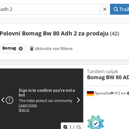
Traž
Polovni Bomag Bw 80 Adh 2 za prodaju
(42)
Bomag
Uklonite sve filtere
Tandem valjak
Bomag
BW 80 AD
Njemačka
972 km
1
/
15