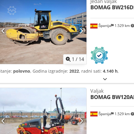
Jedan valjak
BOMAG
BW216D
Španija
1.529 km
1
/
14
Stanje:
polovno
, Godina izgradnje:
2022
, radni sati:
4.140 h
,
Valjak
BOMAG
BW120A
Španija
1.529 km