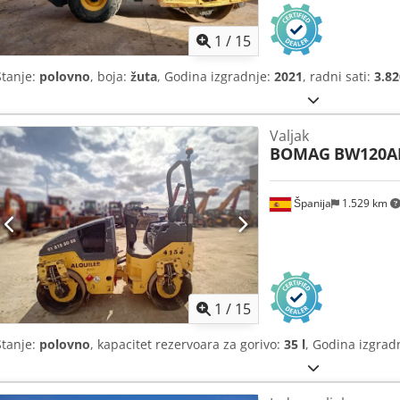
1
/
15
Stanje:
polovno
, boja:
žuta
, Godina izgradnje:
2021
, radni sati:
3.82
Valjak
BOMAG
BW120A
Španija
1.529 km
1
/
15
Stanje:
polovno
, kapacitet rezervoara za gorivo:
35 l
, Godina izgrad