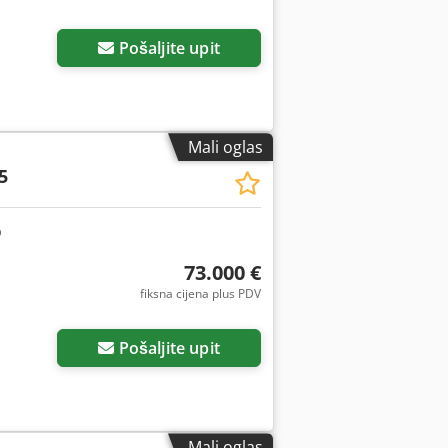
Pošaljite upit
Mali oglas
5
73.000 €
fiksna cijena plus PDV
Pošaljite upit
Mali oglas