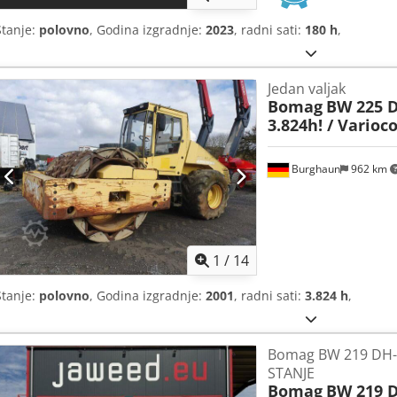
Stanje:
polovno
, Godina izgradnje:
2023
, radni sati:
180 h
,
Jedan valjak
Bomag
BW 225 D-
3.824h! / Varioc
Burghaun
962 km
1
/
14
Stanje:
polovno
, Godina izgradnje:
2001
, radni sati:
3.824 h
,
Bomag BW 219 DH-
STANJE
Bomag
BW 219 D