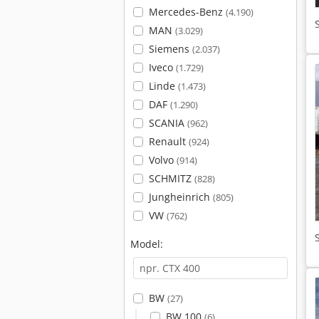
Mercedes-Benz
(4.190)
MAN
(3.029)
Siemens
(2.037)
Iveco
(1.729)
Linde
(1.473)
DAF
(1.290)
SCANIA
(962)
Renault
(924)
Volvo
(914)
SCHMITZ
(828)
Jungheinrich
(805)
VW
(762)
Model:
BW
(27)
BW 100
(6)