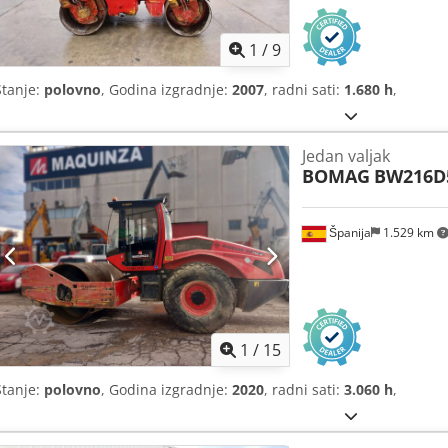
1
/
9
Stanje:
polovno
, Godina izgradnje:
2007
, radni sati:
1.680 h
,
Jedan valjak
BOMAG
BW216D
Španija
1.529 km
1
/
15
Stanje:
polovno
, Godina izgradnje:
2020
, radni sati:
3.060 h
,