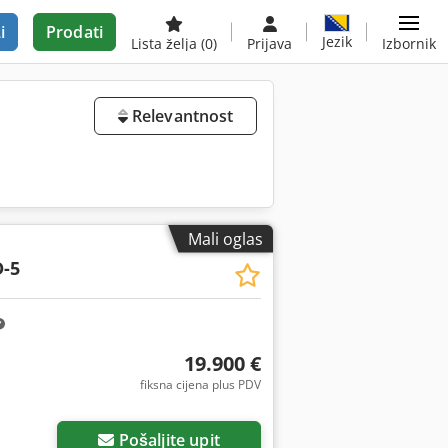
i
Prodati
Jezik
Lista želja
(0)
Prijava
Izbornik
Relevantnost
Mali oglas
-5
19.900 €
fiksna cijena plus PDV
Pošaljite upit