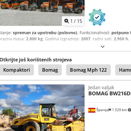
1
/
15
Stanje:
spreman za upotrebu (polovno)
, Funkcionalnost:
potpuno 
prazna masa:
2.800 kg
, Godina izgradnje:
2007
, radni sati:
2.950 h
,
Otkrijte još korištenih strojeva
Kompaktori
Bomag
Bomag Mph 122
Hamm
Jedan valjak
BOMAG
BW216D
Španija
1.529 km