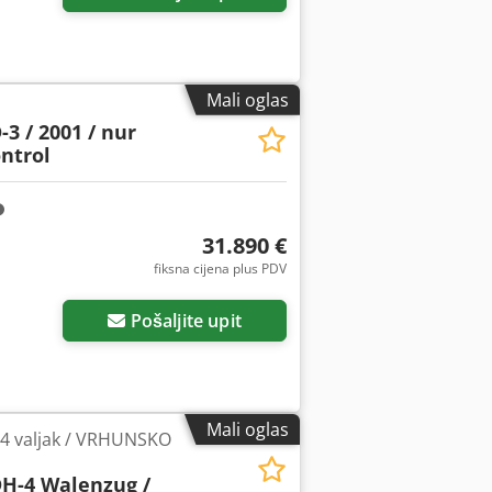
Mali oglas
3 / 2001 / nur
ontrol
31.890 €
fiksna cijena plus PDV
Pošaljite upit
Mali oglas
4 valjak / VRHUNSKO
H-4 Walenzug /