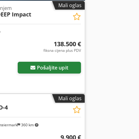
Mali oglas
bnjem
DEEP Impact
138.500 €
fiksna cijena plus PDV
Pošaljite upit
Mali oglas
D-4
steiermark
360 km
9.900 €