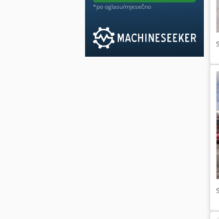
*po oglasu/mjesečno