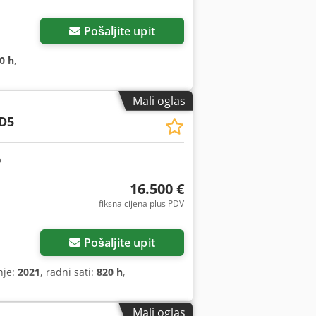
Pošaljite upit
0 h
,
Mali oglas
D5
16.500 €
fiksna cijena plus PDV
Pošaljite upit
nje:
2021
, radni sati:
820 h
,
Mali oglas