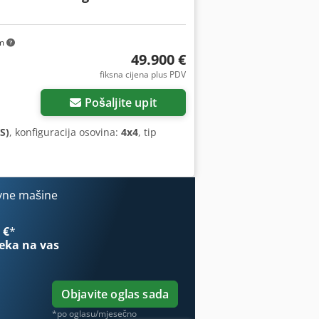
km
49.900 €
fiksna cijena plus PDV
Pošaljite upit
S)
, konfiguracija osovina:
4x4
, tip
vne mašine
 €
*
eka na vas
Objavite oglas sada
*po oglasu/mjesečno