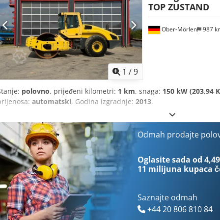
TOP ZUSTAND
Ober-Mörlen
987 
1
/
9
Stanje:
polovno
, prijeđeni kilometri:
1 km
, snaga:
150 kW (203,94 K
prijenosa:
automatski
, Godina izgradnje:
2013
,
Odmah prodajte polo
Oglasite sada od 4,49
11 milijuna kupaca
č
Saznajte odmah
+44 20 806 810 84