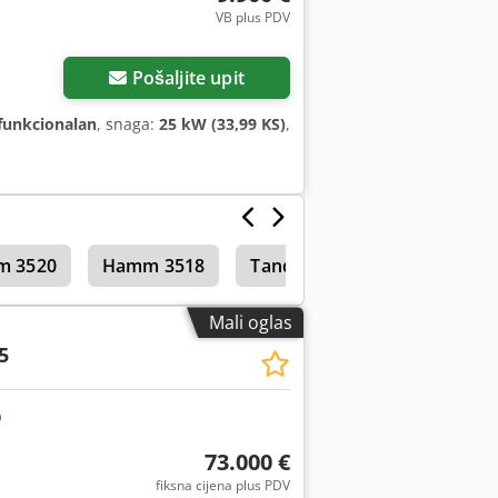
VB plus PDV
Pošaljite upit
funkcionalan
, snaga:
25 kW (33,99 KS)
,
 3520
Hamm 3518
Tandem valjci
Mali oglas
5
73.000 €
fiksna cijena plus PDV