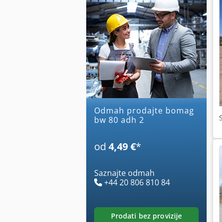
Odmah prodajte bomag
bw 80 adh 2
od
4,49 €
*
Saznajte odmah
+44 20 806 810 84
prodati bez provizije