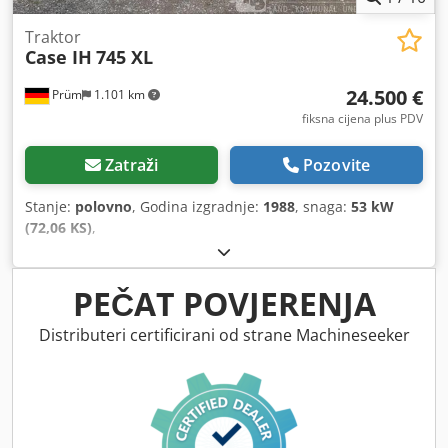
Traktor
Case IH
745 XL
24.500 €
Prüm
1.101 km
fiksna cijena plus PDV
Zatraži
Pozovite
Stanje:
polovno
, Godina izgradnje:
1988
, snaga:
53 kW
(72,06 KS)
,
PEČAT POVJERENJA
Distributeri certificirani od strane Machineseeker