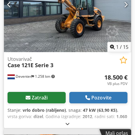
1
/
15
Utovarivač
Case
121E Serie 3
18.500 €
Deventer
1.258 km
VB plus PDV
Zatraži
Pozovite
Stanje:
vrlo dobro (rabljeno)
, snaga:
47 kW (63,90 KS)
,
vrsta goriva:
dizel
, Godina izgradnje:
2012
, radni sati:
1.060
h
,
Mali oglas