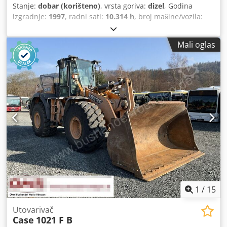
Stanje:
dobar (korišteno)
, vrsta goriva:
dizel
, Godina
izgradnje:
1997
, radni sati:
10.314 h
, broj mašine/vozila:
JEE0055599
,
Mali oglas
1
/
15
Utovarivač
Case
1021 F B