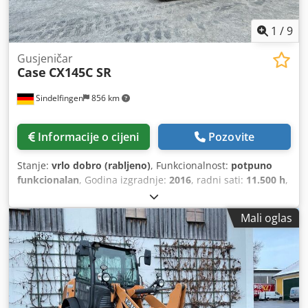
1
/
9
Gusjeničar
Case
CX145C SR
Sindelfingen
856 km
Informacije o cijeni
Pozovite
Stanje:
vrlo dobro (rabljeno)
, Funkcionalnost:
potpuno
funkcionalan
, Godina izgradnje:
2016
, radni sati:
11.500 h
,
Mali oglas