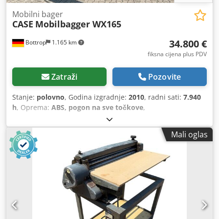
Mobilni bager
CASE
Mobilbagger WX165
34.800 €
Bottrop
1.165 km
fiksna cijena plus PDV
Zatraži
Pozovite
Stanje:
polovno
, Godina izgradnje:
2010
, radni sati:
7.940
h
, Oprema:
ABS, pogon na sve točkove
,
Mali oglas