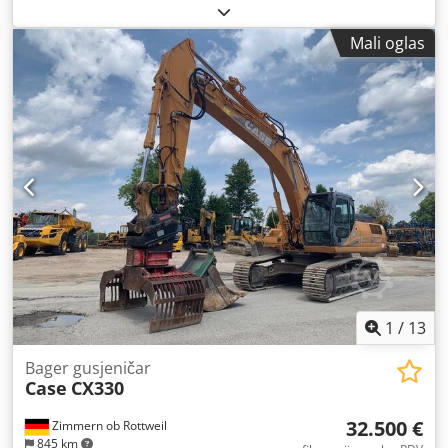
Mali oglas
1
/
13
Bager gusjeničar
Case
CX330
32.500 €
Zimmern ob Rottweil
845 km