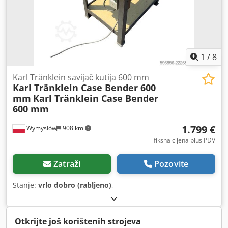
1
/
8
Karl Tränklein savijač kutija 600 mm
Karl Tränklein Case Bender 600
mm
Karl Tränklein Case Bender
600 mm
1.799 €
Wymysłów
908 km
fiksna cijena plus PDV
Zatraži
Pozovite
Stanje:
vrlo dobro (rabljeno)
,
Otkrijte još korištenih strojeva