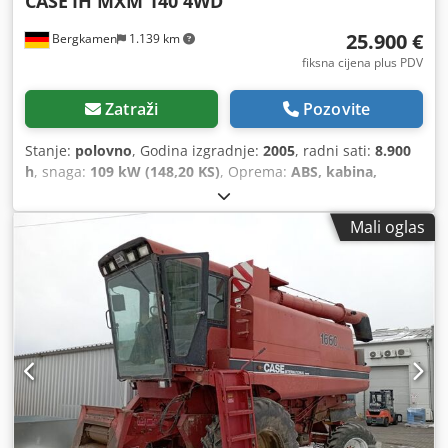
CASE
IH MXM 140 4WD
25.900 €
Bergkamen
1.139 km
fiksna cijena plus PDV
Zatraži
Pozovite
Stanje:
polovno
, Godina izgradnje:
2005
, radni sati:
8.900
h
, snaga:
109 kW (148,20 KS)
, Oprema:
ABS, kabina,
klima-uređaj, pogon na sve točkove
,
Mali oglas