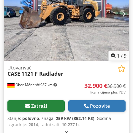
1
/
9
Utovarivač
CASE
1121 F Radlader
32.900 €
Ober-Mörlen
987 km
36.900 €
fiksna cijena plus PDV
Zatraži
Pozovite
Stanje:
polovno
, snaga:
259 kW (352,14 KS)
, Godina
izgradnje:
2014
, radni sati:
10.237 h
,