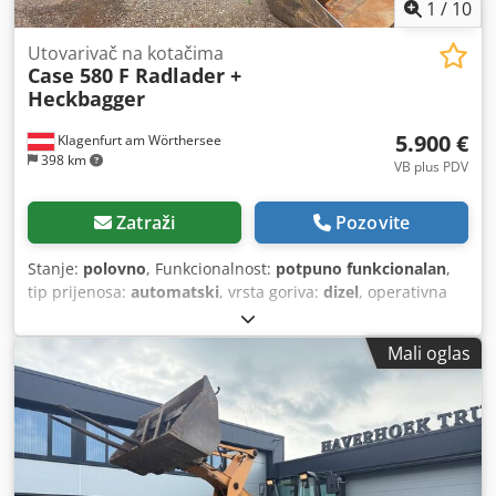
1
/
10
Utovarivač na kotačima
Case 580 F Radlader +
Heckbagger
5.900 €
Klagenfurt am Wörthersee
398 km
VB plus PDV
Zatraži
Pozovite
Stanje:
polovno
, Funkcionalnost:
potpuno funkcionalan
,
tip prijenosa:
automatski
, vrsta goriva:
dizel
, operativna
masa:
7.500 kg
, konfiguracija osovina:
4x2
, prva
registracija:
10/1977
, Godina izgradnje:
1977
, Oprema:
Mali oglas
hidraulika
,