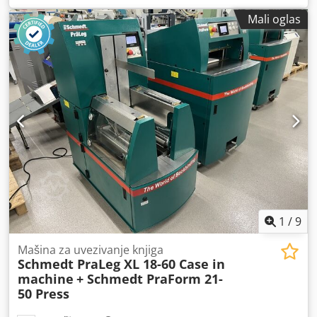
Mali oglas
1
/
9
Mašina za uvezivanje knjiga
Schmedt PraLeg XL 18-60 Case in
machine
+ Schmedt PraForm 21-
50 Press