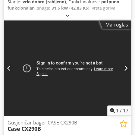
Stanje:
vrlo dobro (rabljeno)
, Funkcionalnost:
potpuno
funkcionalan
, snaga:
31,5 kW (42,83 KS)
, vrsta goriva:
dizel
, boja:
originalni
, ukupna masa:
4.945 kg
, stanje
lanca:
60 postotak
, Godina izgradnje:
2012
, radni sati:
Mali oglas
4.490 h
, Oprema:
kabina
,
1
/
17
Gusjeničar bager CASE CX290B
Case
CX290B