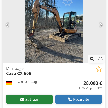
1
/
6
Mini bager
Case
CX 50B
28.000 €
Horka
847 km
EXW VB plus PDV
Zatraži
Pozovite