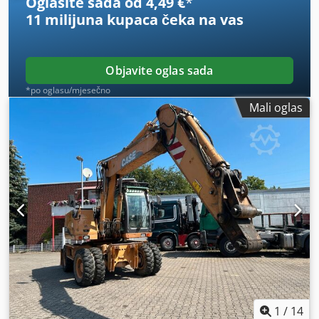
Oglasite sada od 4,49 €
*
11 milijuna kupaca
čeka na vas
Objavite oglas sada
*po oglasu/mjesečno
Mali oglas
1
/
14