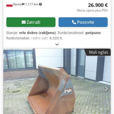
26.900 €
Karsin
1.111 km
fiksna cijena plus PDV
Zatraži
Pozovite
Stanje:
vrlo dobro (rabljeno)
, Funkcionalnost:
potpuno
funkcionalan
, radni sati:
6.223 h
,
Mali oglas