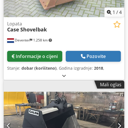
1
/
4
Lopata
Case
Shovelbak
Deventer
1.258 km
Informacije o cijeni
Pozovite
Stanje:
dobar (korišteno)
, Godina izgradnje:
2018
,
Mali oglas