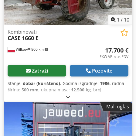
1
/
10
Kombinovati
CASE
1660 E
17.700 €
Wilków
800 km
EXW VB plus PDV
Zatraži
Pozovite
Stanje:
dobar (korišteno)
, Godina izgradnje:
1986
, radna
širina:
500 mm
, ukupna masa:
12.500 kg
, broj
mašine/vozila:
017128
,
Mali oglas