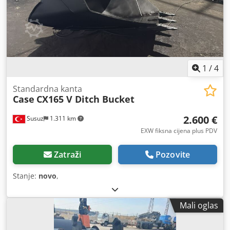
1
/
4
Standardna kanta
Case
CX165 V Ditch Bucket
2.600 €
Susuz
1.311 km
EXW fiksna cijena plus PDV
Zatraži
Pozovite
Stanje:
novo
,
Mali oglas