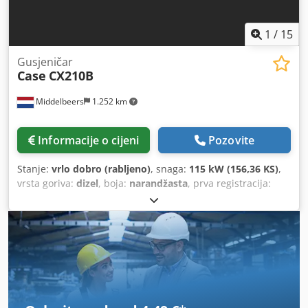
1
/
15
Gusjeničar
Case
CX210B
Middelbeers
1.252 km
Informacije o cijeni
Pozovite
Stanje:
vrlo dobro (rabljeno)
, snaga:
115 kW (156,36 KS)
,
vrsta goriva:
dizel
, boja:
narandžasta
, prva registracija:
07/2013
, Godina izgradnje:
2012
, radni sati:
15.109 h
,