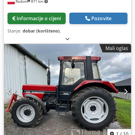
Radom
871 km
Informacije o cijeni
Pozovite
Stanje:
dobar (korišteno)
,
Mali oglas
1
/
10