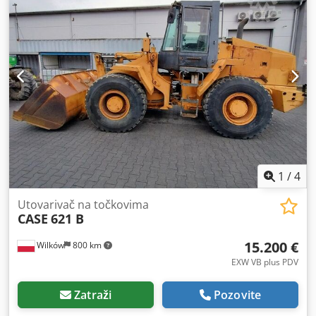
1
/
4
Utovarivač na točkovima
CASE
621 B
15.200 €
Wilków
800 km
EXW VB plus PDV
Zatraži
Pozovite