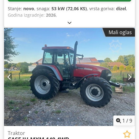
Stanje:
novo
, snaga:
53 kW (72,06 KS)
, vrsta goriva:
dizel
,
Godina izgradnje:
2026
,
Mali oglas
1
/
9
Traktor