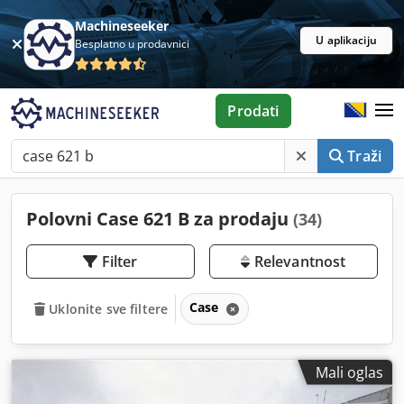
Machineseeker
U aplikaciju
Besplatno u prodavnici
Prodati
Traži
Polovni Case 621 B za prodaju
(34)
Filter
Relevantnost
Case
Uklonite sve filtere
Mali oglas