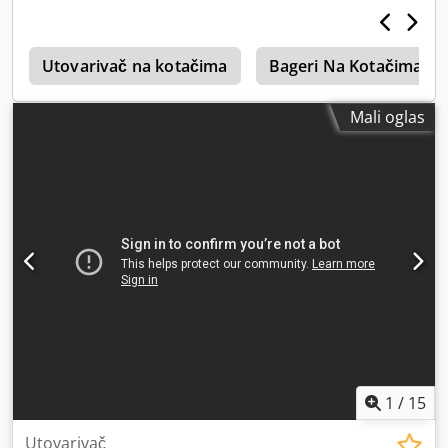
i
Utovarivač na kotačima
Bageri Na Kotačima
Mali oglas
1
/
15
Utovarivač