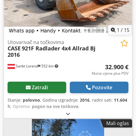
1
/
15
Utovarivač na točkovima
CASE
921F Radlader 4x4 Allrad Bj
2016
32.900 €
Sankt Lorenz
552 km
fiksna cijena plus PDV
Zatraži
Pozovite
Stanje:
polovno
, Godina izgradnje:
2016
, radni sati:
11.604
h
, Oprema:
pogon na sve točkove
,
Mali oglas