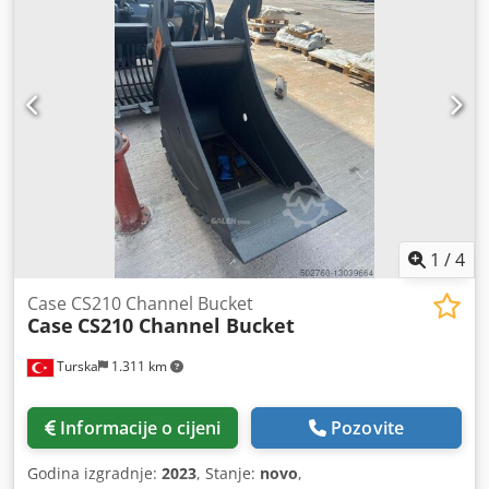
1
/
4
Case CS210 Channel Bucket
Case
CS210 Channel Bucket
Turska
1.311 km
Informacije o cijeni
Pozovite
Godina izgradnje:
2023
, Stanje:
novo
,