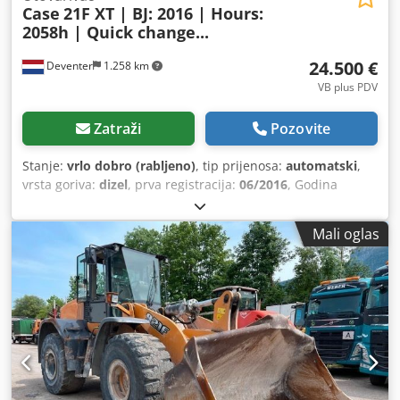
Case
21F XT | BJ: 2016 | Hours:
2058h | Quick change...
24.500 €
Deventer
1.258 km
VB plus PDV
Zatraži
Pozovite
Stanje:
vrlo dobro (rabljeno)
, tip prijenosa:
automatski
,
vrsta goriva:
dizel
, prva registracija:
06/2016
, Godina
izgradnje:
2016
, radni sati:
2.058 h
, Oprema:
kabina
,
Mali oglas