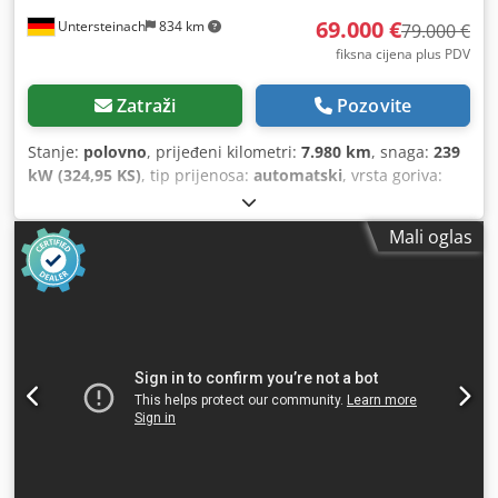
69.000 €
Untersteinach
834 km
79.000 €
fiksna cijena plus PDV
Zatraži
Pozovite
Stanje:
polovno
, prijeđeni kilometri:
7.980 km
, snaga:
239
kW (324,95 KS)
, tip prijenosa:
automatski
, vrsta goriva:
dizel
, boja:
žuta
, prva registracija:
01/2013
, Godina
izgradnje:
2013
, Oprema:
klima-uređaj
,
Mali oglas