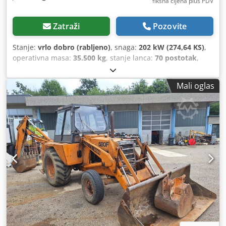
fiksna cijena plus PDV
Zatraži
Pozovite
Stanje:
vrlo dobro (rabljeno)
, snaga:
202 kW (274,64 KS)
,
operativna masa:
35.500 kg
, stanje lanca:
70 postotak
,
Godina izgradnje:
2006
, radni sati:
9.139 h
, Oprema:
klima-uređaj
,
Mali oglas