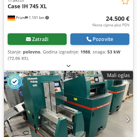
Traktor
Case IH
745 XL
24.500 €
Prüm
1.101 km
fiksna cijena plus PDV
Zatraži
Pozovite
Stanje:
polovno
, Godina izgradnje:
1988
, snaga:
53 kW
(72,06 KS)
,
Mali oglas