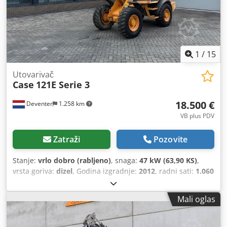
1
/
15
Utovarivač
Case
121E Serie 3
18.500 €
Deventer
1.258 km
VB plus PDV
Zatraži
Pozovite
Stanje:
vrlo dobro (rabljeno)
, snaga:
47 kW (63,90 KS)
,
vrsta goriva:
dizel
, Godina izgradnje:
2012
, radni sati:
1.060
h
,
Mali oglas