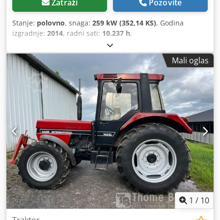
Zatraži
Pozovite
Stanje:
polovno
, snaga:
259 kW (352,14 KS)
, Godina
izgradnje:
2014
, radni sati:
10.237 h
,
Mali oglas
1
/
10