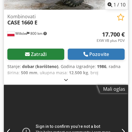
1
/
10
Kombinovati
CASE
1660 E
17.700 €
Wilków
800 km
EXW VB plus PDV
Zatraži
Pozovite
Stanje:
dobar (korišteno)
, Godina izgradnje:
1986
, radna
širina:
500 mm
, ukupna masa:
12.500 kg
, broj
mašine/vozila:
017128
,
Mali oglas