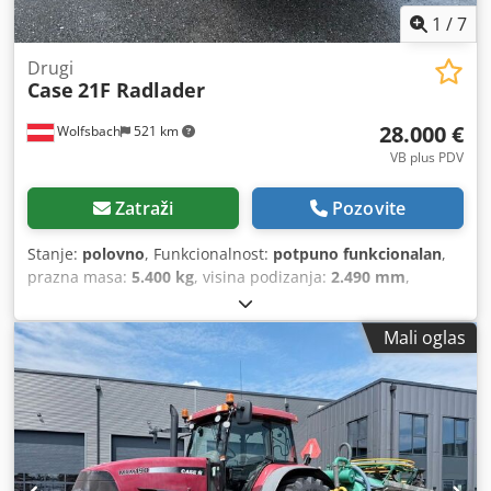
1
/
7
Drugi
Case
21F Radlader
28.000 €
Wolfsbach
521 km
VB plus PDV
Zatraži
Pozovite
Stanje:
polovno
, Funkcionalnost:
potpuno funkcionalan
,
prazna masa:
5.400 kg
, visina podizanja:
2.490 mm
,
Godina izgradnje:
2014
, radni sati:
2.081 h
, ukupna dužina:
5.550 mm
, građevinska visina:
2.500 mm
, vrsta pogona:
Mali oglas
Diesel Motor
, širina gradnje:
1.950 mm
,