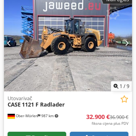
1
/
9
Utovarivač
CASE
1121 F Radlader
32.900 €
Ober-Mörlen
987 km
36.900 €
fiksna cijena plus PDV