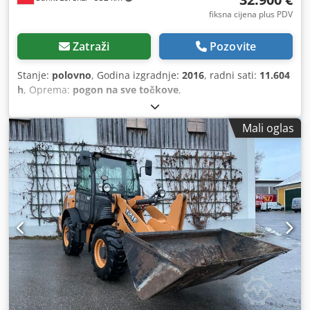
fiksna cijena plus PDV
Zatraži
Pozovite
Stanje:
polovno
, Godina izgradnje:
2016
, radni sati:
11.604
h
, Oprema:
pogon na sve točkove
,
Mali oglas