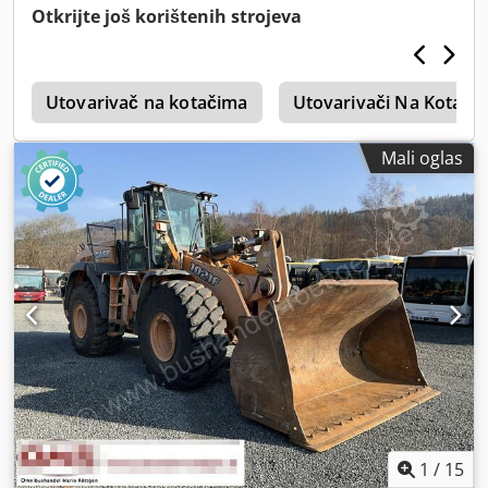
Otkrijte još korištenih strojeva
4
Utovarivač na kotačima
Utovarivači Na Kotači
Mali oglas
1
/
15