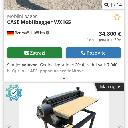
1
/
14
Mobilni bager
CASE
Mobilbagger WX165
34.800 €
Bottrop
1.165 km
fiksna cijena plus PDV
Zatraži
Pozovite
Stanje:
polovno
, Godina izgradnje:
2010
, radni sati:
7.940
h
, Oprema:
ABS, pogon na sve točkove
,
Mali oglas