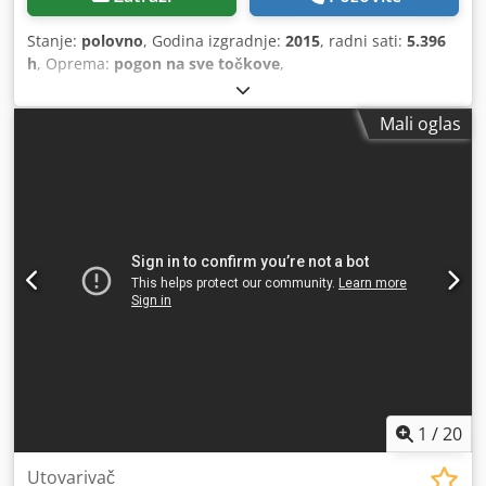
Stanje:
polovno
, Godina izgradnje:
2015
, radni sati:
5.396
h
, Oprema:
pogon na sve točkove
,
Mali oglas
1
/
20
Utovarivač