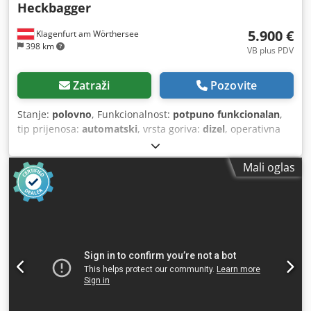
Heckbagger
5.900 €
Klagenfurt am Wörthersee
398 km
VB plus PDV
Zatraži
Pozovite
Stanje:
polovno
, Funkcionalnost:
potpuno funkcionalan
,
tip prijenosa:
automatski
, vrsta goriva:
dizel
, operativna
masa:
7.500 kg
, konfiguracija osovina:
4x2
, prva
registracija:
10/1977
, Godina izgradnje:
1977
, Oprema:
Mali oglas
hidraulika
,