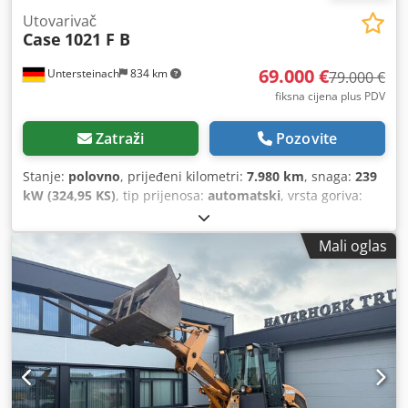
Utovarivač
Case
1021 F B
69.000 €
Untersteinach
834 km
79.000 €
fiksna cijena plus PDV
Zatraži
Pozovite
Stanje:
polovno
, prijeđeni kilometri:
7.980 km
, snaga:
239
kW (324,95 KS)
, tip prijenosa:
automatski
, vrsta goriva:
dizel
, boja:
žuta
, prva registracija:
01/2013
, Godina
izgradnje:
2013
, Oprema:
klima-uređaj
,
Mali oglas