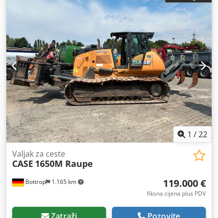
1
/
22
Valjak za ceste
CASE
1650M Raupe
119.000 €
Bottrop
1.165 km
fiksna cijena plus PDV
Zatraži
Pozovite