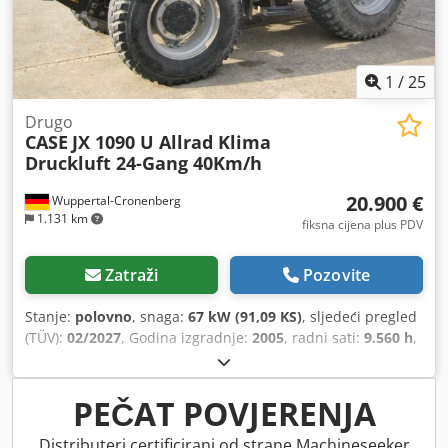
1
/
25
Drugo
CASE
JX 1090 U Allrad Klima
Druckluft 24-Gang 40Km/h
20.900 €
Wuppertal-Cronenberg
1.131 km
fiksna cijena plus PDV
Zatraži
Pozovite
Stanje:
polovno
, snaga:
67 kW (91,09 KS)
, sljedeći pregled
(TÜV):
02/2027
, Godina izgradnje:
2005
, radni sati:
9.560 h
,
Oprema:
kabina, klima-uređaj, pogon na sve točkove
,
PEČAT POVJERENJA
Distributeri certificirani od strane Machineseeker