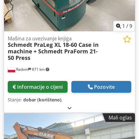
1
/
9
Mašina za uvezivanje knjiga
Schmedt PraLeg XL 18-60 Case in
machine
+ Schmedt PraForm 21-
50 Press
Radom
871 km
Informacije o cijeni
Pozovite
Stanje:
dobar (korišteno)
,
Mali oglas