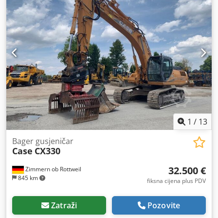
1
/
13
Bager gusjeničar
Case
CX330
32.500 €
Zimmern ob Rottweil
845 km
fiksna cijena plus PDV
Zatraži
Pozovite