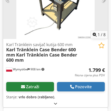
1
/
8
Karl Tränklein savijač kutija 600 mm
Karl Tränklein Case Bender 600
mm
Karl Tränklein Case Bender
600 mm
1.799 €
Wymysłów
908 km
fiksna cijena plus PDV
Zatraži
Pozovite
Stanje:
vrlo dobro (rabljeno)
,