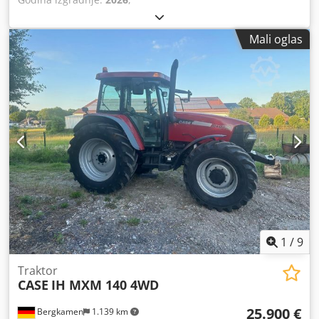
Mali oglas
1
/
9
Traktor
CASE
IH MXM 140 4WD
25.900 €
Bergkamen
1.139 km