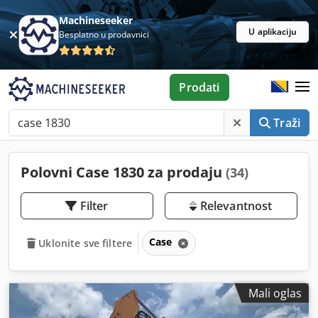
Machineseeker
U aplikaciju
Besplatno u prodavnici
Prodati
Traži
Polovni Case 1830 za prodaju
(34)
Filter
Relevantnost
Case
Uklonite sve filtere
Mali oglas