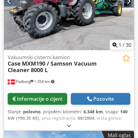
1
/
30
Vakuumski cisterni kamion
Case
MXM190 / Samson Vacuum
Cleaner 8000 L
Padborg
1.354 km
Informacije o cijeni
Pozovite
Stanje:
polovno
, prijeđeni kilometri:
6.348 km
, snaga:
140
kW (190,35 KS)
, prva registracija:
08/2004
, vrsta goriva:
dizel
, Godina izgradnje:
2004
,
Mali oglas