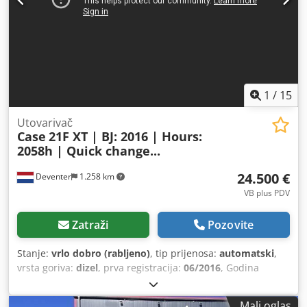
1
/
15
Utovarivač
Case
21F XT | BJ: 2016 | Hours:
2058h | Quick change...
24.500 €
Deventer
1.258 km
VB plus PDV
Zatraži
Pozovite
Stanje:
vrlo dobro (rabljeno)
, tip prijenosa:
automatski
,
vrsta goriva:
dizel
, prva registracija:
06/2016
, Godina
izgradnje:
2016
, radni sati:
2.058 h
, Oprema:
kabina
,
Mali oglas