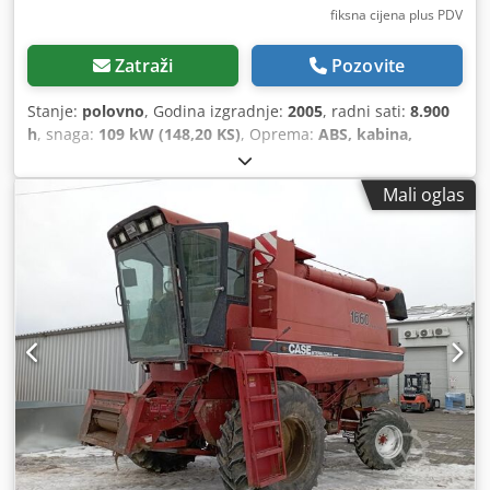
fiksna cijena plus PDV
Zatraži
Pozovite
Stanje:
polovno
, Godina izgradnje:
2005
, radni sati:
8.900
h
, snaga:
109 kW (148,20 KS)
, Oprema:
ABS, kabina,
klima-uređaj, pogon na sve točkove
,
Mali oglas