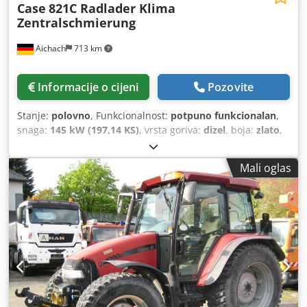
Case
821C Radlader Klima
Zentralschmierung
Aichach
713 km
Informacije o cijeni
Pozovite
Stanje:
polovno
, Funkcionalnost:
potpuno funkcionalan
,
snaga:
145 kW (197,14 KS)
, vrsta goriva:
dizel
, boja:
zlato
,
operativna masa:
18.000 kg
, Godina izgradnje:
2000
, radni
sati:
8.000 h
, Oprema:
centralizirani sustav za
Mali oglas
podmazivanje, kabina, klima-uređaj
,