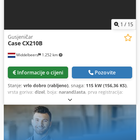
1
/
15
Gusjeničar
Case
CX210B
Middelbeers
1.252 km
Informacije o cijeni
Pozovite
Stanje:
vrlo dobro (rabljeno)
, snaga:
115 kW (156,36 KS)
,
vrsta goriva:
dizel
, boja:
narandžasta
, prva registracija:
07/2013
, Godina izgradnje:
2012
, radni sati:
15.109 h
,