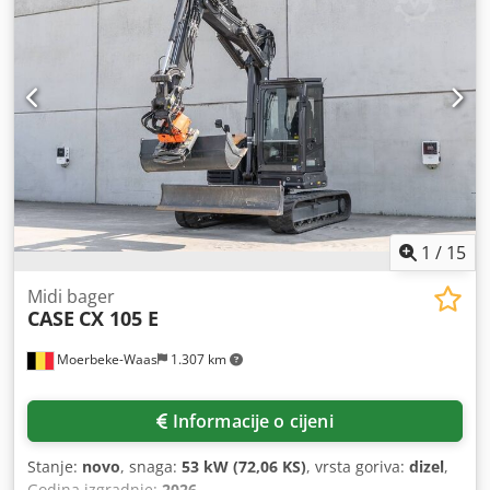
1
/
15
Midi bager
CASE
CX 105 E
Moerbeke-Waas
1.307 km
Informacije o cijeni
Stanje:
novo
, snaga:
53 kW (72,06 KS)
, vrsta goriva:
dizel
,
Godina izgradnje:
2026
,