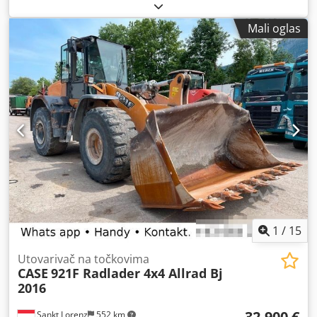
Mali oglas
1
/
15
Utovarivač na točkovima
CASE
921F Radlader 4x4 Allrad Bj
2016
32.900 €
Sankt Lorenz
552 km