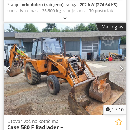
Stanje:
vrlo dobro (rabljeno)
, snaga:
202 kW (274,64 KS)
,
operativna masa:
35.500 kg
, stanje lanca:
70 postotak
,
Godina izgradnje:
2006
, radni sati:
9.139 h
, Oprema:
klima-uređaj
,
Mali oglas
1
/
10
Utovarivač na kotačima
Case 580 F Radlader +