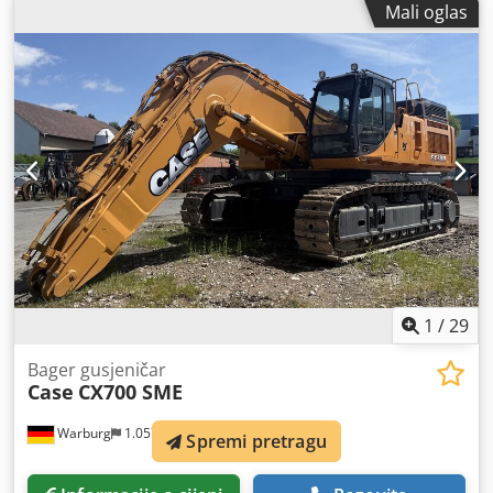
Mali oglas
1
/
29
Bager gusjeničar
Case
CX700 SME
Warburg
1.057 km
Spremi pretragu