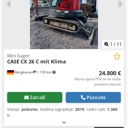
1
/
11
Mini bager
CASE
CX 26 C mit Klima
24.800 €
Bergkamen
1.139 km
fiksna cijena PDV se ne može
posebno iskazati
Zatraži
Pozovite
Stanje:
polovno
, Godina izgradnje:
2019
, radni sati:
1.360
h
,